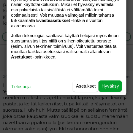
parhaimmalta itsellesi ja vauvallesi, älä kuuntele muita,
näihin käyttötarkoituksiin. Mikäli et hyväksy evästeitä,
osa palveluista tai sisällöistä ei välttämättä toimi
koska aina löytyy joku joka jostain moittii. Siivoukset voi
optimaalisesti. Voit muuttaa valintojasi milloin tahansa
jättäää vähemmälle, tee useamman päivän ruoka
klikkaamalla
Evästeasetukset
-linkkiä sivuston
kerralla ettei joka päiäv tarvi alusta asti keittää jne.
alareunassa.
Jotkin teknologiat saattavat käyttää tietojasi myös ilman
Ilmoita asiaton viesti
Vastaa
suostumustasi, jos niillä on siihen oikeutettu peruste
(esim. sivun tekninen toimivuus). Voit vastustaa tätä tai
muuttaa kaikkia asetuksiasi valitsemalla alla olevan
-piia-
Asetukset
-painikkeen.
Vieras
24.08.2005
#5
Hei! Ymmärrän miltä susta tuntuu. Olen itekin maatilan
Asetukset
Hyväksy
Tietosuoja
'emäntä' (vihaan tuota sanaa, yök). Ja sehän tarkoittaa
useiden mielestä sitä, että hoidat lapsen, karjan, leivot ja
paistat ja keität kaiken itse, tupa kiiltää ja räsymatot on
suorassa. Huh-huh! Mutta täälläpä on sellainen 'emäntä'
joka ostaa kaupasta valmisruokaa, ei suostu menemään
navettaan äippälomalla (jos kerran menen, joudun
olemaan koko ajan), ym. Eli tosi huono ihminen olen