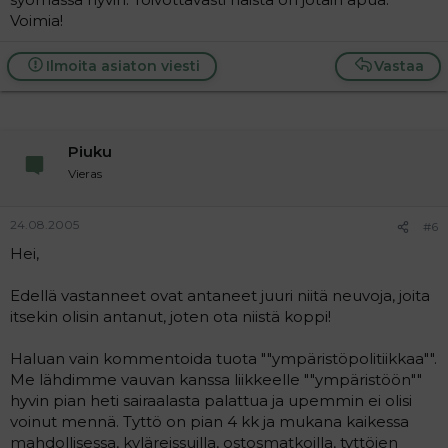
Voimia!
Ilmoita asiaton viesti
Vastaa
Piuku
Vieras
24.08.2005
#6
Hei,
Edellä vastanneet ovat antaneet juuri niitä neuvoja, joita
itsekin olisin antanut, joten ota niistä koppi!
Haluan vain kommentoida tuota ""ympäristöpolitiikkaa"".
Me lähdimme vauvan kanssa liikkeelle ""ympäristöön""
hyvin pian heti sairaalasta palattua ja upemmin ei olisi
voinut mennä. Tyttö on pian 4 kk ja mukana kaikessa
mahdollisessa, kyläreissuilla, ostosmatkoilla, tyttöjen