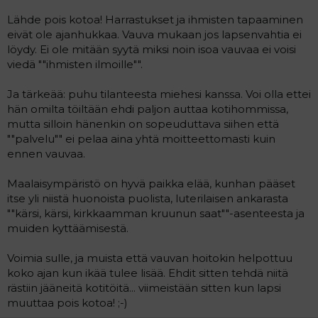
Lähde pois kotoa! Harrastukset ja ihmisten tapaaminen
eivät ole ajanhukkaa. Vauva mukaan jos lapsenvahtia ei
löydy. Ei ole mitään syytä miksi noin isoa vauvaa ei voisi
viedä ""ihmisten ilmoille"".
Ja tärkeää: puhu tilanteesta miehesi kanssa. Voi olla ettei
hän omilta töiltään ehdi paljon auttaa kotihommissa,
mutta silloin hänenkin on sopeuduttava siihen että
""palvelu"" ei pelaa aina yhtä moitteettomasti kuin
ennen vauvaa.
Maalaisympäristö on hyvä paikka elää, kunhan pääset
itse yli niistä huonoista puolista, luterilaisen ankarasta
""kärsi, kärsi, kirkkaamman kruunun saat""-asenteesta ja
muiden kyttäämisestä.
Voimia sulle, ja muista että vauvan hoitokin helpottuu
koko ajan kun ikää tulee lisää. Ehdit sitten tehdä niitä
rästiin jääneitä kotitöitä... viimeistään sitten kun lapsi
muuttaa pois kotoa! ;-)