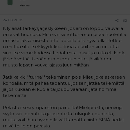
Vieras
24.08.2005
#2
Nty asiat tärkeysjärjestykseen: jos äiti on loppu, vauvalla
on asiat huonosti. Eli toisin sanottuna sun pitää huolehtia
omasta jaksamisesta että lapsella olisi hyvä olla! Jotkut
nimittää sitä itsekkyydeksi... Tosiasia kuitenkin on, että
sinä itse viime kädessä tiedät mitä jaksat ja mitä et. Ei ole
järkeä vetää itseään niin piippuun ettei jälkikäteen
muista lapsen vauva-ajasta juuri mitään.
Jätä kaikki ""turha"" tekeminen pois! Mieti joka askareen
kohdalla, mitä pahaa tapahtuu jos sen jättää tekemättä,
ja jos kukaan ei kuole tai joudu vaaraan, jätä homma
tekemättä.
Pelasta itsesi ympäristön paineilta! Mielipiteitä, neuvoja,
syytöksiä, perinteitä ja asenteita tulvii joka puolelta,
mutta voit ihan hyvin olla välittämättä niistä. SINÄ tiedät
mikä teille on parasta.