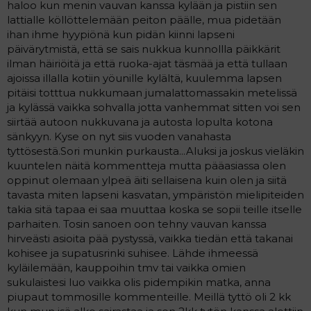
haloo kun menin vauvan kanssa kylään ja pistiin sen
lattialle köllöttelemään peiton päälle, mua pidetään
ihan ihme hyypiönä kun pidän kiinni lapseni
päivärytmistä, että se sais nukkua kunnollla päikkärit
ilman häiriöitä ja että ruoka-ajat täsmää ja että tullaan
ajoissa illalla kotiin yöunille kylältä, kuulemma lapsen
pitäisi totttua nukkumaan jumalattomassakin metelissä
ja kylässä vaikka sohvalla jotta vanhemmat sitten voi sen
siirtää autoon nukkuvana ja autosta lopulta kotona
sänkyyn. Kyse on nyt siis vuoden vanahasta
tyttösestä.Sori munkin purkausta...Aluksi ja joskus vieläkin
kuuntelen näitä kommentteja mutta pääasiassa olen
oppinut olemaan ylpeä äiti sellaisena kuin olen ja siitä
tavasta miten lapseni kasvatan, ympäristön mielipiteiden
takia sitä tapaa ei saa muuttaa koska se sopii teille itselle
parhaiten. Tosin sanoen oon tehny vauvan kanssa
hirveästi asioita pää pystyssä, vaikka tiedän että takanai
kohisee ja supatusrinki suhisee. Lähde ihmeessä
kyläilemään, kauppoihin tmv tai vaikka omien
sukulaistesi luo vaikka olis pidempikin matka, anna
piupaut tommosille kommenteille. Meillä tyttö oli 2 kk