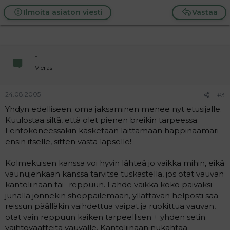
Ilmoita asiaton viesti
Vastaa
-
Vieras
24.08.2005
#3
Yhdyn edelliseen; oma jaksaminen menee nyt etusijalle.
Kuulostaa siltä, että olet pienen breikin tarpeessa.
Lentokoneessakin käsketään laittamaan happinaamari
ensin itselle, sitten vasta lapselle!
Kolmekuisen kanssa voi hyvin lähteä jo vaikka mihin, eikä
vaunujenkaan kanssa tarvitse tuskastella, jos otat vauvan
kantoliinaan tai -reppuun. Lähde vaikka koko päiväksi
junalla jonnekin shoppailemaan, yllättävän helposti saa
reissun päälläkin vaihdettua vaipat ja ruokittua vauvan,
otat vain reppuun kaiken tarpeellisen + yhden setin
vaihtovaatteita vauvalle. Kantoliinaan nukahtaa