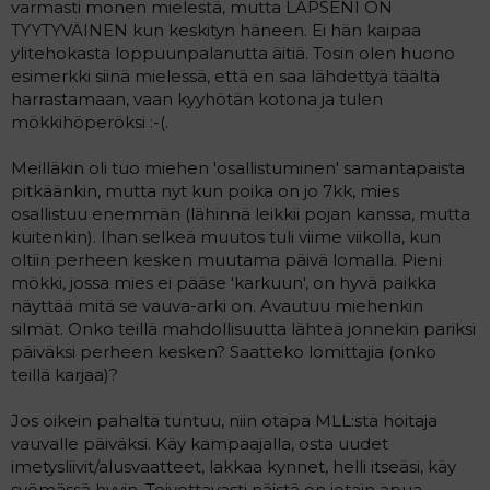
varmasti monen mielestä, mutta LAPSENI ON
TYYTYVÄINEN kun keskityn häneen. Ei hän kaipaa
ylitehokasta loppuunpalanutta äitiä. Tosin olen huono
esimerkki siinä mielessä, että en saa lähdettyä täältä
harrastamaan, vaan kyyhötän kotona ja tulen
mökkihöperöksi :-(.
Meilläkin oli tuo miehen 'osallistuminen' samantapaista
pitkäänkin, mutta nyt kun poika on jo 7kk, mies
osallistuu enemmän (lähinnä leikkii pojan kanssa, mutta
kuitenkin). Ihan selkeä muutos tuli viime viikolla, kun
oltiin perheen kesken muutama päivä lomalla. Pieni
mökki, jossa mies ei pääse 'karkuun', on hyvä paikka
näyttää mitä se vauva-arki on. Avautuu miehenkin
silmät. Onko teillä mahdollisuutta lähteä jonnekin pariksi
päiväksi perheen kesken? Saatteko lomittajia (onko
teillä karjaa)?
Jos oikein pahalta tuntuu, niin otapa MLL:sta hoitaja
vauvalle päiväksi. Käy kampaajalla, osta uudet
imetysliivit/alusvaatteet, lakkaa kynnet, helli itseäsi, käy
syömässä hyvin. Toivottavasti näistä on jotain apua.