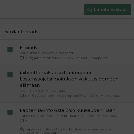
tästä pääsee vielä ylös, vai pääseekö...
15
Georgia
Justify text
Heading 3
Lähetä vastaus
18
Tahoma
22
Times New Roman
26
Trebuchet MS
Similar threads
Verdana
Ei viihdy
Vaunuissa?
Vauvat ja taaperot
jana
11.07.2005
Vauvat ja taaperot
7
(aiheettomaksi osoittautuneen)
Lastensuojeluilmoituksen vaikutus perheen
elämään
tavallinen äiti
Aihe vapaa
Asiankannattaja
10.04.2014
Aihe vapaa
135
Lapsen ravinto 6:sta 24:n kuukauden ikään.
Lapsen ravinto 6:sta 24:n kuukauden ikään.
Aihe vapaa
2
Lapsen ravinto 6:sta 24:n kuukauden ikään.
06.07.2010
Aihe vapaa