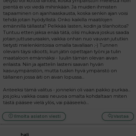
tietysti voi kotoa lähteä, koska ympäristön mielestä noin
a
pientä ei voi viedä mihinkään. Ja muiden ihmisten
j
tapaaminen on ajanhaaskausta, koska senkin ajan voisi
a
tehdä jotain hyödyllistä. Onko kaikilla maatilojen
emännillä tällaista? Pelkkää lasten, kodin ja tilanhoitoa?
Tuntuu etten jaksa enää tätä, olisi mukava joskus saada
jotain juttuseuraakin, vaikka onhan nuo vauvan jututkin
tietysti mielenkiintoisia omalla tavallaan ;-) Tunnen
olevani täysi idiootti, kun jätin opettajan työni ja tulin
maataloon emännäksi - luulin tämän olevan aivan
erilaista. Niin ja ajattelin lasteni saavan hyvän
kasvuympäristön, mutta tuskin hyvä ympäristö on
tällainen jossa äiti on aivan lopussa...
Anteeksi tämä valitus - jonnekin oli vaan pakko purkaa...
jos joku vaikka osaisi neuvoa omalta kohdaltaan miten
tästä pääsee vielä ylös, vai pääseekö...
Ilmoita asiaton viesti
Vastaa
hali