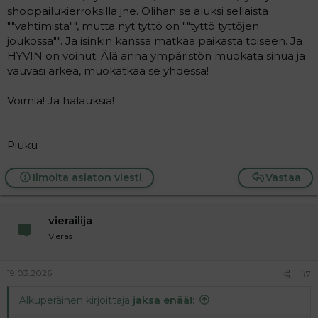
shoppailukierroksilla jne. Olihan se aluksi sellaista
""vahtimista"", mutta nyt tyttö on ""tyttö tyttöjen
joukossa"". Ja isinkin kanssa matkaa paikasta toiseen. Ja
HYVIN on voinut. Älä anna ympäristön muokata sinua ja
vauvasi arkea, muokatkaa se yhdessä!
Voimia! Ja halauksia!
Piuku
Ilmoita asiaton viesti
Vastaa
vierailija
Vieras
19.03.2026
#7
Alkuperäinen kirjoittaja
jaksa enää!
: