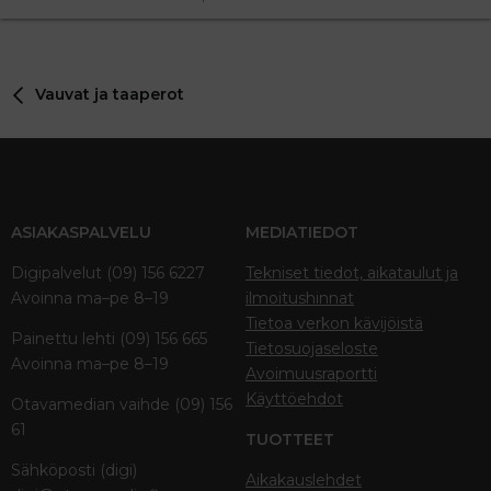
Vauvat ja taaperot
ASIAKASPALVELU
MEDIATIEDOT
Digipalvelut (09) 156 6227
Tekniset tiedot, aikataulut ja
Avoinna ma–pe 8–19
ilmoitushinnat
Tietoa verkon kävijöistä
Painettu lehti (09) 156 665
Tietosuojaseloste
Avoinna ma–pe 8–19
Avoimuusraportti
Käyttöehdot
Otavamedian vaihde (09) 156
61
TUOTTEET
Sähköposti (digi)
Aikakauslehdet