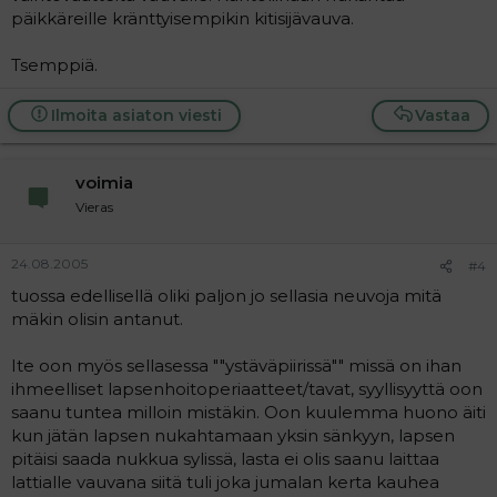
päikkäreille kränttyisempikin kitisijävauva.
Tsemppiä.
Ilmoita asiaton viesti
Vastaa
voimia
Vieras
24.08.2005
#4
tuossa edellisellä oliki paljon jo sellasia neuvoja mitä
mäkin olisin antanut.
Ite oon myös sellasessa ""ystäväpiirissä"" missä on ihan
ihmeelliset lapsenhoitoperiaatteet/tavat, syyllisyyttä oon
saanu tuntea milloin mistäkin. Oon kuulemma huono äiti
kun jätän lapsen nukahtamaan yksin sänkyyn, lapsen
pitäisi saada nukkua sylissä, lasta ei olis saanu laittaa
lattialle vauvana siitä tuli joka jumalan kerta kauhea