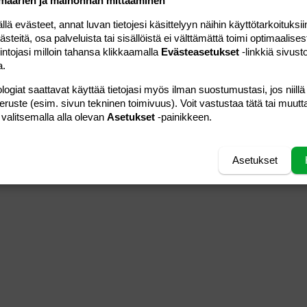
määrien ja mainonnan mittaaminen
 evästeet, annat luvan tietojesi käsittelyyn näihin käyttötarkoituksiin
teitä, osa palveluista tai sisällöistä ei välttämättä toimi optimaalisest
intojasi milloin tahansa klikkaamalla
Evästeasetukset
-linkkiä sivust
a.
logiat saattavat käyttää tietojasi myös ilman suostumustasi, jos niillä
peruste (esim. sivun tekninen toimivuus). Voit vastustaa tätä tai muutt
 valitsemalla alla olevan
Asetukset
-painikkeen.
Asetukset