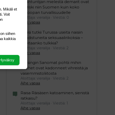
Asiantuntijan mielestä demarit ovat
iso riski niin Suomen kuin koko
. Mikäli et
Euroopan turvallisuudelle
i. Voit
Aloittaja: vierailija
Viestiä: 0
on
Aihe vapaa
Poliisi tutkii Turussa useita naisiin
 on siihen
kohdistuneita seksuaalirikoksia –
aa kaikkia
tarvitaanko tulkkia?
Aloittaja: vierailija
Viestiä: 2
Aihe vapaa
Hyväksy
Helsingin Sanomat pohtii mihin
miehet ovat kadonneet vihreistä ja
vasemmistoliitosta
Aloittaja: vierailija
Viestiä: 2
Aihe vapaa
Raisa Räisäsen katoaminen, sienistä
ratkaisu?
Aloittaja: vierailija
Viestiä: 1
Aihe vapaa