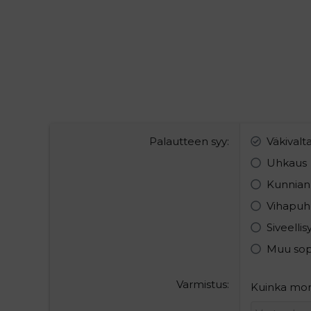
Palautteen syy
Väkivalt
Uhkaus
Kunnian
Vihapuh
Siveelli
Muu so
Varmistus
Kuinka mon