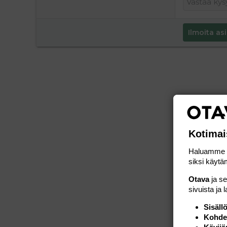
Ilmoita asi
Kotimai
Haluamme ta
siksi käytäm
Otava
ja s
sivuista ja 
Sisäll
Kohden