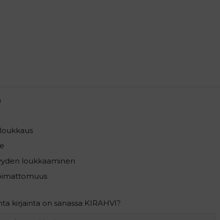
a
loukkaus
e
syyden loukkaaminen
pimattomuus
ta kirjainta on sanassa KIRAHVI?