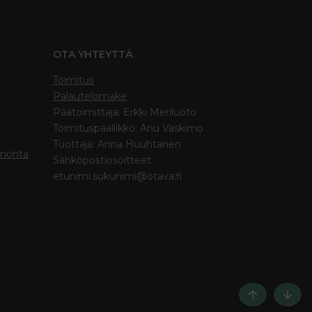
OTA YHTEYTTÄ
Toimitus
Palautelomake
Päätoimittaja: Erkki Meriluoto
Toimituspäällikkö: Anu Vaskimo
Tuottaja: Anna Huuhtanen
inonta
Sähköpostiosoitteet:
etunimi.sukunimi@otava.fi
Ylös
Bott