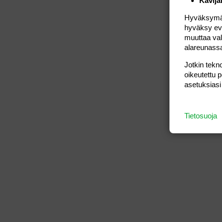
Kävijä
Hyväksymällä
hyväksy eväs
muuttaa val
alareunass
Jotkin tekno
oikeutettu 
asetuksiasi
Tietosuoja