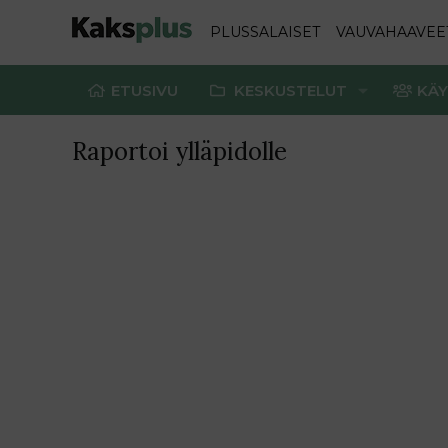
PLUSSALAISET
VAUVAHAAVEE
ETUSIVU
KESKUSTELUT
KÄY
Raportoi ylläpidolle