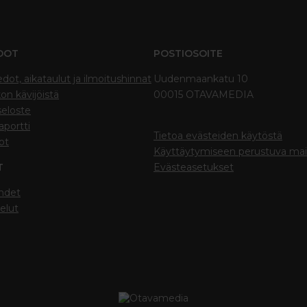
DOT
POSTIOSOITE
edot, aikataulut ja ilmoitushinnat
Uudenmaankatu 10
on kävijöistä
00015 OTAVAMEDIA
seloste
portti
Tietoa evästeiden käytöstä
ot
Käyttäytymiseen perustuva ma
T
Evästeasetukset
hdet
elut