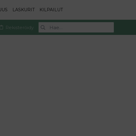
UUS
LASKURIT
KILPAILUT
Rekisteröidy