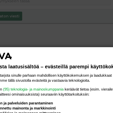
aton viesti
sta laatusisältöä – evästeillä parempi käyttök
rjota sinulle parhaan mahdollisen käyttökokemuksen ja laadukkaat s
me tällä sivustolla evästeitä ja vastaavia teknologioita.
en
(95) teknologia- ja mainoskumppania
keräävät tietoa (esim. vieraile
laitteesi ominaisuuk­sista) seuraaviin käyttötarkoituksiin:
ön ja palveluiden parantaminen
nettu mainonta ja markkinointi