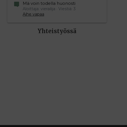
Mä voin todella huonosti
Aloittaja: vierailija
Viestiä: 3
Aihe vapaa
Yhteistyössä