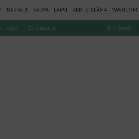
T
RASKAUS
VAUVA
LAPSI
PERHE-ELÄMÄ
VANHEMM
TTÄJÄT
OHJEITA
Kirjaudu