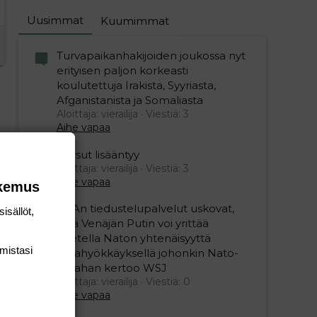
Uusimmat
Kuumimmat
Turvapaikanhakijoiden joukossa nyt
erityisen paljon korkeasti
koulutettuja Irakista, Syyriasta,
Afganistanista ja Somaliasta
Aloittaja: vierailija
Viestiä: 3
Aihe vapaa
Persut lisääntyy
Aloittaja: vierailija
Viestiä: 3
Aihe vapaa
okemus
USAn tiedustelupalvelut uskovat,
isällöt,
että Venäjän Putin voi yrittää
koetella Naton yhtenäisyyttä
mis­tasi
maahyökkäyksellä johonkin Nato-
maahan kertoo WSJ
Aloittaja: vierailija
Viestiä: 0
Aihe vapaa