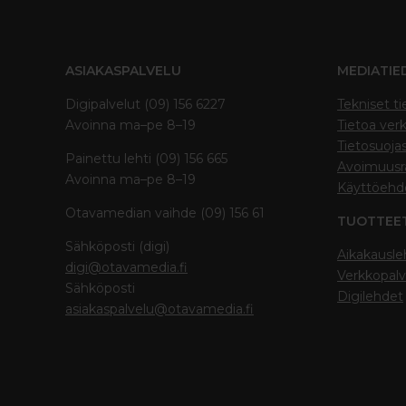
ASIAKASPALVELU
MEDIATIE
Digipalvelut (09) 156 6227
Tekniset ti
Avoinna ma–pe 8–19
Tietoa verk
Tietosuoja
Painettu lehti (09) 156 665
Avoimuusra
Avoinna ma–pe 8–19
Käyttöehd
Otavamedian vaihde (09) 156 61
TUOTTEE
Sähköposti (digi)
Aikakausle
digi@otavamedia.fi
Verkkopalv
Sähköposti
Digilehdet
asiakaspalvelu@otavamedia.fi