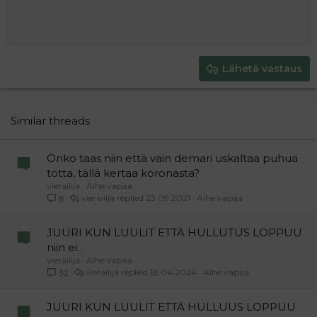
10
Poista luonnos
Book Antiqua
Suurenna sisennystä
Heading 1
Keskitä
12
Courier New
Pienennä sisennystä
Tasaa oikealle
Heading 2
15
Georgia
Justify text
Heading 3
Lähetä vastaus
18
Tahoma
22
Times New Roman
26
Trebuchet MS
Similar threads
Verdana
Onko taas niin että vain demari uskaltaa puhua
totta, tällä kertaa koronasta?
vierailija
Aihe vapaa
vierailija
23.09.2021
Aihe vapaa
8
JUURI KUN LUULIT ETTÄ HULLUTUS LOPPUU
niin ei..
vierailija
Aihe vapaa
vierailija
18.04.2024
Aihe vapaa
32
JUURI KUN LUULIT ETTÄ HULLUUS LOPPUU