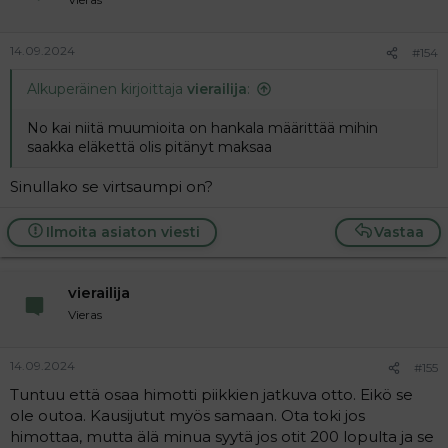
14.09.2024
#154
Alkuperäinen kirjoittaja
vierailija
:
No kai niitä muumioita on hankala määrittää mihin
saakka eläkettä olis pitänyt maksaa
Sinullako se virtsaumpi on?
Ilmoita asiaton viesti
Vastaa
vierailija
Vieras
14.09.2024
#155
Tuntuu että osaa himotti piikkien jatkuva otto. Eikö se
ole outoa. Kausijutut myös samaan. Ota toki jos
himottaa, mutta älä minua syytä jos otit 200 lopulta ja se