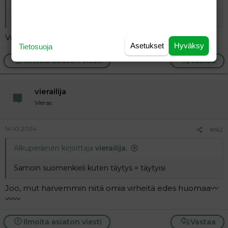
Voithan linkata sen?
Vinkata
Asetukset
Hyväksy
Tietosuoja
Ilmoita asiaton viesti
Vastaa
vierailija
Vieras
14.10.2024
#162
Alkuperäinen kirjoittaja
vierailija
:
Samoin suomenkieli kuten täytys = täytyisi
Joo, mut harvemmin niitä omia virheitä edes huomaa〰
〰〰
Ilmoita asiaton viesti
Vastaa