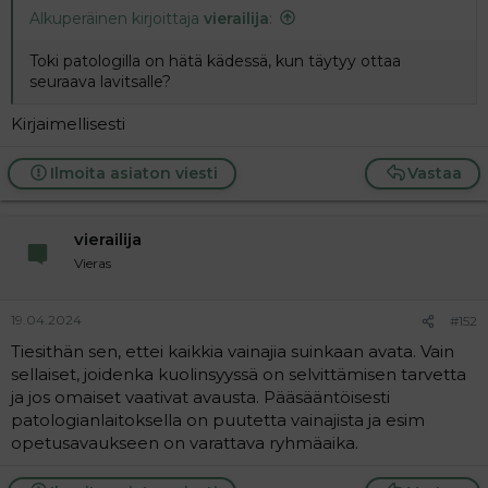
Alkuperäinen kirjoittaja
vierailija
:
i
t
t
i
t
Toki patologilla on hätä kädessä, kun täytyy ottaa
a
seuraava lavitsalle?
j
a
Kirjaimellisesti
Ilmoita asiaton viesti
Vastaa
vierailija
Vieras
19.04.2024
#152
Tiesithän sen, ettei kaikkia vainajia suinkaan avata. Vain
sellaiset, joidenka kuolinsyyssä on selvittämisen tarvetta
ja jos omaiset vaativat avausta. Pääsääntöisesti
patologianlaitoksella on puutetta vainajista ja esim
opetusavaukseen on varattava ryhmäaika.