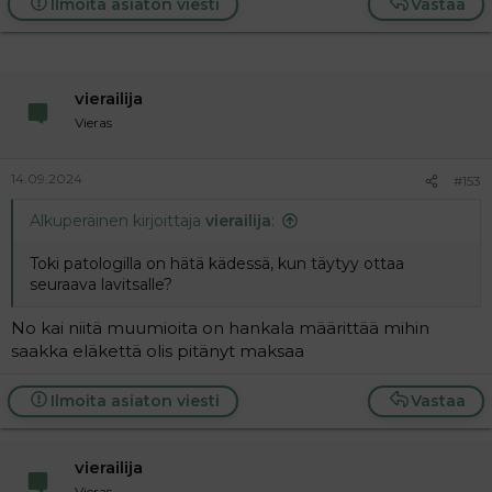
Ilmoita asiaton viesti
Vastaa
vierailija
Vieras
14.09.2024
#153
Alkuperäinen kirjoittaja
vierailija
:
Toki patologilla on hätä kädessä, kun täytyy ottaa
seuraava lavitsalle?
No kai niitä muumioita on hankala määrittää mihin
saakka eläkettä olis pitänyt maksaa
Ilmoita asiaton viesti
Vastaa
vierailija
Vieras