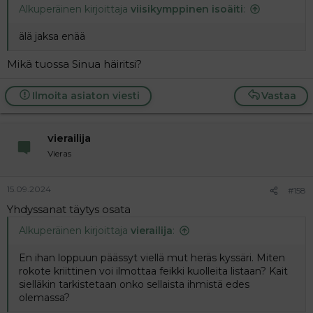
Alkuperäinen kirjoittaja
viisikymppinen isoäiti
:
älä jaksa enää
Mikä tuossa Sinua häiritsi?
Ilmoita asiaton viesti
Vastaa
vierailija
Vieras
15.09.2024
#158
Yhdyssanat täytys osata
Alkuperäinen kirjoittaja
vierailija
:
En ihan loppuun päässyt viellä mut heräs kyssäri. Miten
rokote kriittinen voi ilmottaa feikki kuolleita listaan? Kait
sielläkin tarkistetaan onko sellaista ihmistä edes
olemassa?