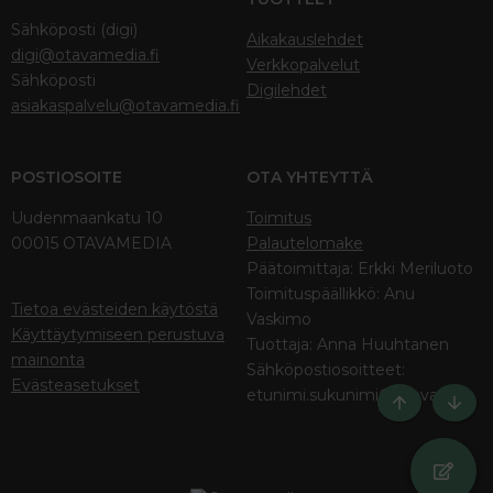
Sähköposti (digi)
Aikakauslehdet
digi@otavamedia.fi
Verkkopalvelut
Sähköposti
Digilehdet
asiakaspalvelu@otavamedia.fi
POSTIOSOITE
OTA YHTEYTTÄ
Uudenmaankatu 10
Toimitus
00015 OTAVAMEDIA
Palautelomake
Päätoimittaja: Erkki Meriluoto
Toimituspäällikkö: Anu
Tietoa evästeiden käytöstä
Vaskimo
Käyttäytymiseen perustuva
Tuottaja: Anna Huuhtanen
mainonta
Sähköpostiosoitteet:
Evästeasetukset
etunimi.sukunimi@otava.fi
Ylös
Bott