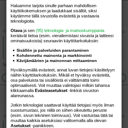
Haluamme tarjota sinulle parhaan mahdollisen
vierailija
käyttökokemuksen ja laadukkaat sisällöt, siksi
käytämme tällä sivustolla evästeitä ja vastaavia
Vieras
teknologioita.
Otava
ja sen
(95) teknologia- ja mainoskumppania
15.09.2024
#160
keräävät tietoa (esim. vierailemis­tasi sivuista ja laitteesi
ominaisuuk­sista) seuraaviin käyttötarkoituksiin:
Alkuperäinen kirjoittaja
vierailija
:
Sisällön ja palveluiden parantaminen
Yhdyssanat täytys osata
Kohdennettu mainonta ja markkinointi
Kävijämäärien ja mainonnan mittaaminen
Samoin suomenkieli kuten täytys = täytyisi
Hyväksymällä evästeet, annat luvan tietojesi käsittelyyn
näihin käyttötarkoituksiin. Mikäli et hyväksy evästeitä,
Ilmoita asiaton viesti
Vastaa
osa palveluista tai sisällöistä ei välttämättä toimi
optimaalisesti. Voit muuttaa valintojasi milloin tahansa
klikkaamalla
Evästeasetukset
-linkkiä sivuston
vierailija
alareunassa.
Vieras
Jotkin teknologiat saattavat käyttää tietojasi myös ilman
suostumustasi, jos niillä on siihen oikeutettu peruste
(esim. sivun tekninen toimivuus). Voit vastustaa tätä tai
14.10.2024
#161
muuttaa kaikkia asetuksiasi valitsemalla alla olevan
Asetukset
-painikkeen.
Alkuperäinen kirjoittaja
vierailija
: