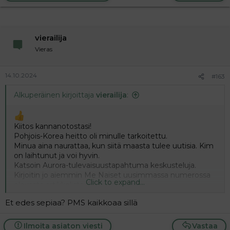
vierailija
Vieras
14.10.2024
#163
Alkuperäinen kirjoittaja
vierailija
:
Kiitos kannanotostasi!
Pohjois-Korea heitto oli minulle tarkoitettu.
Minua aina naurattaa, kun siitä maasta tulee uutisia. Kim
on laihtunut ja voi hyvin.
Katsoin Aurora-tulevaisuustapahtuma keskusteluja.
Kirjoitin jo aiemmin Me Naiset uusimmassa numerossa
Click to expand...
olevasta artikkelista ’Some on rikki’.
Riku Rantala sanoi, että somen keskustelukulttuuria
Et edes sepiaa? PMS kaikkoaa sillä
vaivaa lastentaudit.
Lispetti on kirjoittanut olevansa yksityisyrittäjä ja
ilmeisesti hänellä on liikaa vapaa-aikaa.
Ilmoita asiaton viesti
Vastaa