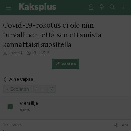
Covid-19-rokotus ei ole niin
turvallinen, että sen ottamista
kannattaisi suositella
V
E
Lispetti
19.11.2021
i
n
e
s
Vastaa
s
i
t
m
Aihe vapaa
i
m
k
ä
1
…
7
Edellinen
e
i
t
n
j
e
vierailija
u
n
Vieras
n
v
a
i
l
e
19.04.2024
#151
o
s