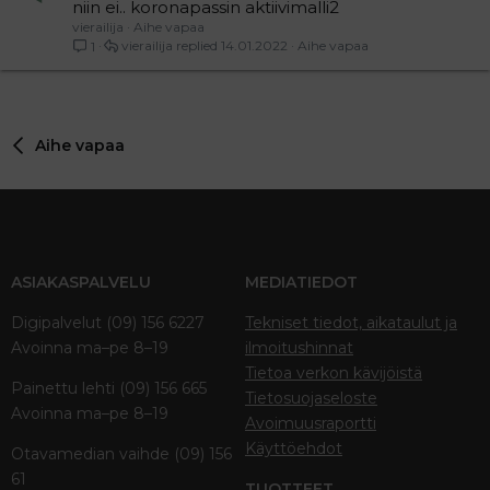
niin ei.. koronapassin aktiivimalli2
vierailija
Aihe vapaa
vierailija
14.01.2022
Aihe vapaa
1
Aihe vapaa
ASIAKASPALVELU
MEDIATIEDOT
Digipalvelut (09) 156 6227
Tekniset tiedot, aikataulut ja
Avoinna ma–pe 8–19
ilmoitushinnat
Tietoa verkon kävijöistä
Painettu lehti (09) 156 665
Tietosuojaseloste
Avoinna ma–pe 8–19
Avoimuusraportti
Käyttöehdot
Otavamedian vaihde (09) 156
61
TUOTTEET