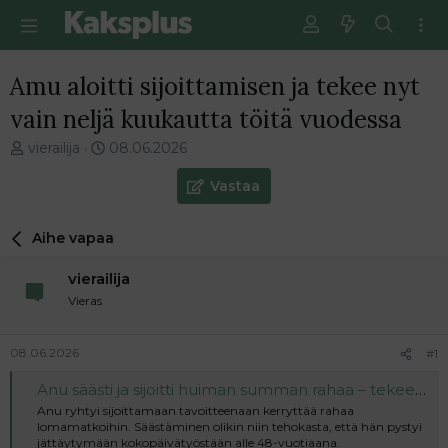
Amu aloitti sijoittamisen ja tekee nyt
vain neljä kuukautta töitä vuodessa
V
E
vierailija
08.06.2026
i
n
e
s
Vastaa
s
i
t
m
Aihe vapaa
i
m
k
ä
vierailija
e
i
t
n
Vieras
j
e
u
n
08.06.2026
#1
n
v
a
i
Anu säästi ja sijoitti huiman summan rahaa – tekee nyt töitä vain neljä kuukautta vuodessa
l
e
Anu ryhtyi sijoittamaan tavoitteenaan kerryttää rahaa
o
s
lomamatkoihin. Säästäminen olikin niin tehokasta, että hän pystyi
i
t
jättäytymään kokopäivätyöstään alle 48-vuotiaana.