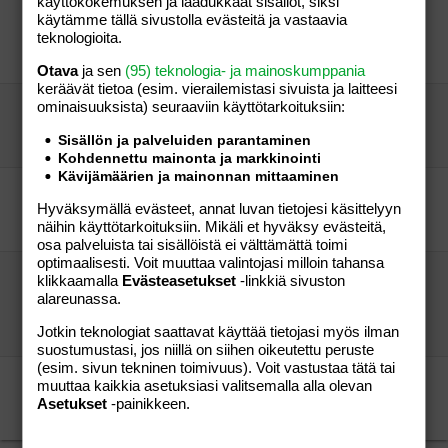
käyttökokemuksen ja laadukkaat sisällöt, siksi
"Elinkustannukset voivat nyt nousta jopa
käytämme tällä sivustolla evästeitä ja vastaavia
tuhansilla euroilla vuodessa"
teknologioita.
vierailija
Aihe vapaa
-roosaruusa-
12.04.2022
Aihe vapaa
7
Otava
ja sen
(95) teknologia- ja mainoskumppania
keräävät tietoa (esim. vierailemis­tasi sivuista ja laitteesi
ominaisuuk­sista) seuraaviin käyttötarkoituksiin:
Orpon ja Purran hallitus epäonnistunut
vierailija
Aihe vapaa
Sisällön ja palveluiden parantaminen
vierailija
24.01.2025
Aihe vapaa
25
Kohdennettu mainonta ja markkinointi
Kävijämäärien ja mainonnan mittaaminen
Muita, jotka ei saa minnekään lapsia hoitoon?
Hyväksymällä evästeet, annat luvan tietojesi käsittelyyn
yksin
Aihe vapaa
näihin käyttötarkoituksiin. Mikäli et hyväksy evästeitä,
Madicken04
11.08.2009
Aihe vapaa
3
osa palveluista tai sisällöistä ei välttämättä toimi
optimaalisesti. Voit muuttaa valintojasi milloin tahansa
Humanitaarisen maahanmuuton ja kehitysavun
klikkaamalla
Evästeasetukset
-linkkiä sivuston
kulut jo 4-5 miljardia euroa vuodessa?
alareunassa.
vierailija
Aihe vapaa
Jotkin teknologiat saattavat käyttää tietojasi myös ilman
vierailija
20.03.2023
Aihe vapaa
9
suostumustasi, jos niillä on siihen oikeutettu peruste
(esim. sivun tekninen toimivuus). Voit vastustaa tätä tai
Kyllä on nöyryytetty ja pettynyt olo, työasiaa
muuttaa kaikkia asetuksiasi valitsemalla alla olevan
Työtön ja surullinen
Aihe vapaa
Asetukset
-painikkeen.
vierailija
10.09.2015
Aihe vapaa
18