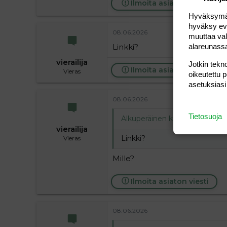
Ilmoita asiaton viesti
Hyväksymällä
hyväksy eväs
08.06.2026
muuttaa val
alareunass
Linkki?
vierailija
Jotkin tekno
Ilmoita asiaton viesti
Vieras
oikeutettu 
asetuksiasi
08.06.2026
Tietosuoja
Alkuperäinen kirjoittaja
vieraili
vierailija
Linkki?
Vieras
Mille?
Ilmoita asiaton viesti
08.06.2026