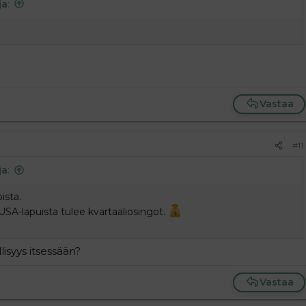
ja
:
Vastaa
#11
ja
:
ista.
SA-lapuista tulee kvartaaliosingot.
lisyys itsessään?
Vastaa