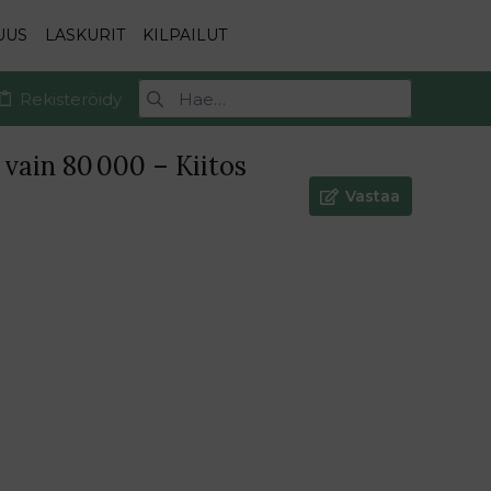
UUS
LASKURIT
KILPAILUT
Rekisteröidy
vain 80 000 – Kiitos
Vastaa