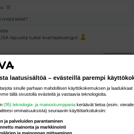
ja
:
 mistä kiität?
ista.
SA-lapuista tulee kvartaaliosingot.
Vastaa
#7
sta laatusisältöä – evästeillä parempi käyttök
ja
:
rjota sinulle parhaan mahdollisen käyttökokemuksen ja laadukkaat s
me tällä sivustolla evästeitä ja vastaavia teknologioita.
ista.
SA-lapuista tulee kvartaaliosingot.
en
(95) teknologia- ja mainoskumppania
keräävät tietoa (esim. vieraile
laitteesi ominaisuuk­sista) seuraaviin käyttötarkoituksiin:
ön ja palveluiden parantaminen
nettu mainonta ja markkinointi
määrien ja mainonnan mittaaminen