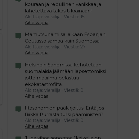
kouraan ja repullinen vanikkaa ja
lähetettävä takas Ukrainaan!
Aloittaja: vierailija
Viestiä: 15
Aihe vapaa
Mamutsunami sai aikaan Espanjan
Ceutassa samaa kuin Suomessa
Aloittaja: vierailija
Viestiä: 27
Aihe vapaa
Helsingin Sanomissa kehotetaan
suomalaisia jäämään lapsettomiksi
jotta maailma pelastuu
ekokatastrofilta.
Aloittaja: vierailija
Viestiä: 0
Aihe vapaa
Iltasanomien pääkirjoitus: Entä jos
Riikka Purrasta tulisi pääministeri?
Aloittaja: vierailija
Viestiä: 0
Aihe vapaa
Juha vihaa sanontaa ”kaikella on