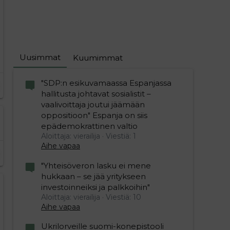
Uusimmat
Kuumimmat
"SDP:n esikuvamaassa Espanjassa
hallitusta johtavat sosialistit –
vaalivoittaja joutui jäämään
oppositioon" Espanja on siis
epädemokrattinen valtio
Aloittaja: vierailija
Viestiä: 1
Aihe vapaa
"Yhteisöveron lasku ei mene
hukkaan – se jää yritykseen
investoinneiksi ja palkkoihin"
Aloittaja: vierailija
Viestiä: 10
Aihe vapaa
Ukrilorveille suomi-konepistooli