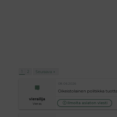
l
e
o
s
i
t
t
i
t
a
j
a
1
2
Seuraava
08.06.2026
Oikeistolainen politiikka tuott
vierailija
Ilmoita asiaton viesti
Vieras