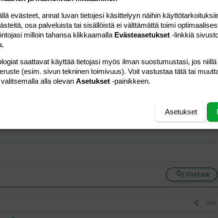
Vastaa
 evästeet, annat luvan tietojesi käsittelyyn näihin käyttötarkoituksiin
teitä, osa palveluista tai sisällöistä ei välttämättä toimi optimaalisest
#8
intojasi milloin tahansa klikkaamalla
Evästeasetukset
-linkkiä sivust
a.
logiat saattavat käyttää tietojasi myös ilman suostumustasi, jos niillä
Vastaa
peruste (esim. sivun tekninen toimivuus). Voit vastustaa tätä tai muutt
 valitsemalla alla olevan
Asetukset
-painikkeen.
#9
Asetukset
ja
:
Vastaa
#10