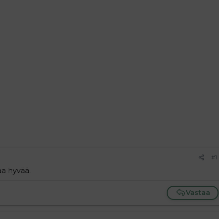
#1
aa hyvää.
Vastaa