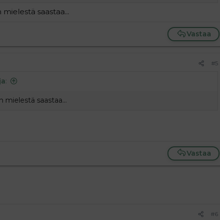
 mielestä saastaa...
Vastaa
#5
ja
:
 mielestä saastaa...
Vastaa
#6