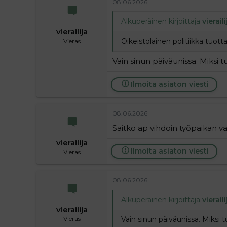
08.06.2026
Alkuperäinen kirjoittaja
vieraili
vierailija
Oikeistolainen politiikka tuott
Vieras
Vain sinun päiväunissa. Miksi t
Ilmoita asiaton viesti
08.06.2026
Saitko ap vihdoin työpaikan vai
vierailija
Ilmoita asiaton viesti
Vieras
08.06.2026
Alkuperäinen kirjoittaja
vieraili
vierailija
Vain sinun päiväunissa. Miksi t
Vieras