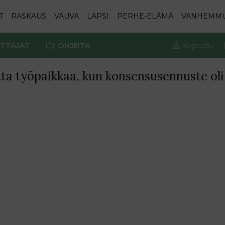
T
RASKAUS
VAUVA
LAPSI
PERHE-ELÄMÄ
VANHEMM
TTÄJÄT
OHJEITA
Kirjaudu
ta työpaikkaa, kun konsensusennuste oli 