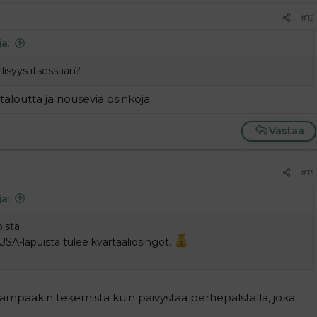
#12
ja
:
llisyys itsessään?
 taloutta ja nousevia osinkoja.
Vastaa
#13
ja
:
ista.
SA-lapuista tulee kvartaaliosingot.
ärkeämpääkin tekemistä kuin päivystää perhepalstalla, joka