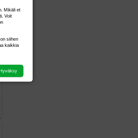
. Mikäli et
i. Voit
on
 on siihen
aa kaikkia
Hyväksy