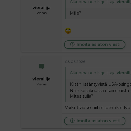
Alkuperäinen kirjoittaja
vieraili
vierailija
Mille?
Vieras
Ilmoita asiaton viesti
08.06.2026
Alkuperäinen kirjoittaja
vieraili
vierailija
Kiitän lisääntyvistä USA-osingo
Vieras
Näin kesäkuussa useimmista U
Mites sulla?
Vaikuttaako niihin jotenkin työl
Ilmoita asiaton viesti