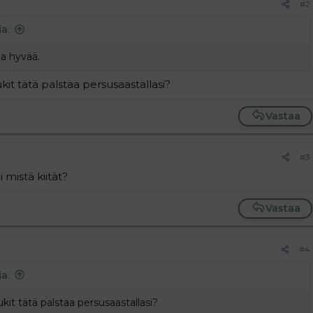
#2
ja
:
aa hyvää.
ukit tätä palstaa persusaastallasi?
Vastaa
#3
 mistä kiität?
Vastaa
#4
ja
:
ukit tätä palstaa persusaastallasi?