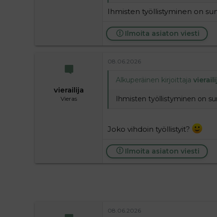
Ihmisten työllistyminen on sun
Ilmoita asiaton viesti
08.06.2026
Alkuperäinen kirjoittaja
vieraili
vierailija
Ihmisten työllistyminen on sun
Vieras
Joko vihdoin työllistyit?
Ilmoita asiaton viesti
08.06.2026