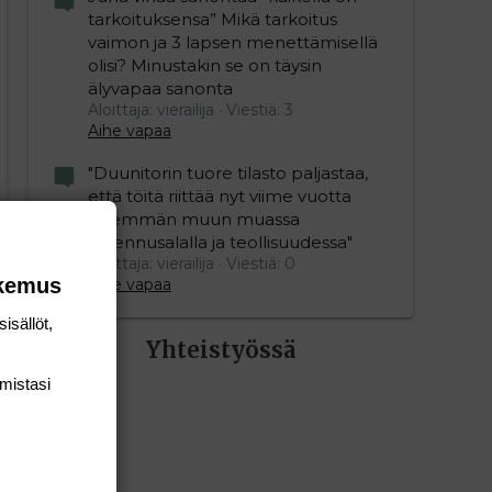
tarkoituksensa” Mikä tarkoitus
vaimon ja 3 lapsen menettämisellä
olisi? Minustakin se on täysin
älyvapaa sanonta
Aloittaja: vierailija
Viestiä: 3
Aihe vapaa
"Duunitorin tuore tilasto paljastaa,
että töitä riittää nyt viime vuotta
enemmän muun muassa
rakennusalalla ja teollisuudessa"
Aloittaja: vierailija
Viestiä: 0
okemus
Aihe vapaa
isällöt,
Yhteistyössä
mis­tasi