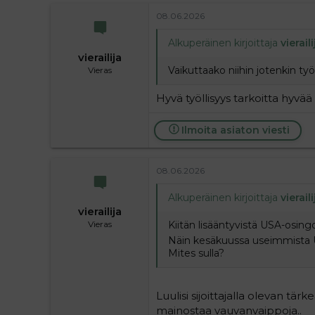
08.06.2026
Alkuperäinen kirjoittaja
vieraili
vierailija
Vaikuttaako niihin jotenkin työ
Vieras
Hyvä työllisyys tarkoitta hyvää
Ilmoita asiaton viesti
08.06.2026
Alkuperäinen kirjoittaja
vieraili
vierailija
Kiitän lisääntyvistä USA-osingo
Vieras
Näin kesäkuussa useimmista U
Mites sulla?
Luulisi sijoittajalla olevan t
mainostaa vauvanvaippoja..