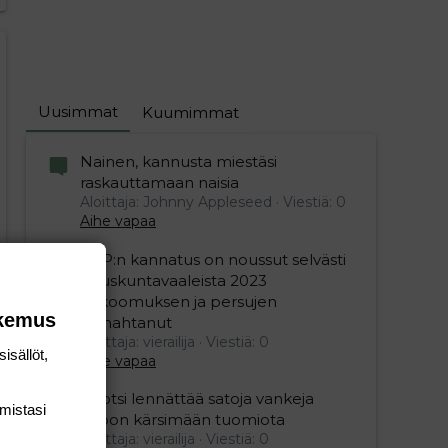
editoriin…
sele
Uusimmat
Kuumimmat
Nainen, kannusta miestäsi
raskauttamaan naisia
Aloittaja: Johnny Appleseed
Viestiä: 0
Aihe vapaa
SDP:n kannatus on noussut selvästi
eduskuntavaaleista 2023
kokoomuksen ja persujen
okemus
romahtanut
Aloittaja: vierailija
Viestiä: 0
isällöt,
Aihe vapaa
Ruotsi lennättää satoja vankeja
mis­tasi
Viroon kärsimään tuomiota
Aloittaja: vierailija
Viestiä: 0