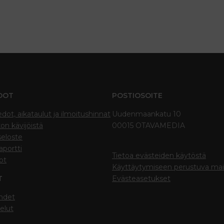
DOT
POSTIOSOITE
edot, aikataulut ja ilmoitushinnat
Uudenmaankatu 10
on kävijöistä
00015 OTAVAMEDIA
seloste
portti
Tietoa evästeiden käytöstä
ot
Käyttäytymiseen perustuva ma
T
Evästeasetukset
hdet
elut