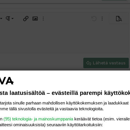
a vasemmalle
al
ärjestetty lista
editoriin…
saus
Paragraph format
Lisää hyperlinkki
Lisää kuva
Laajennettuun editoriin…
Kumoa
Laajennettuun 
Esikat
ding 1
tä
ärjestämätön lista
 luonnos
ontal line
nen koodi
isäinen spoiler
odi
uonnos
 oikealle
Suurenna sisennystä
ding 2
y text
Pienennä sisennystä
ing 3
Lähetä vastaus
sta laatusisältöä – evästeillä parempi käyttök
15.02.2026
Viestiä
22
rjota sinulle parhaan mahdollisen käyttökokemuksen ja laadukkaat s
vierailija
Luettu
141
maisten
me tällä sivustolla evästeitä ja vastaavia teknologioita.
en
(95) teknologia- ja mainoskumppania
keräävät tietoa (esim. vieraile
laitteesi ominaisuuk­sista) seuraaviin käyttötarkoituksiin: