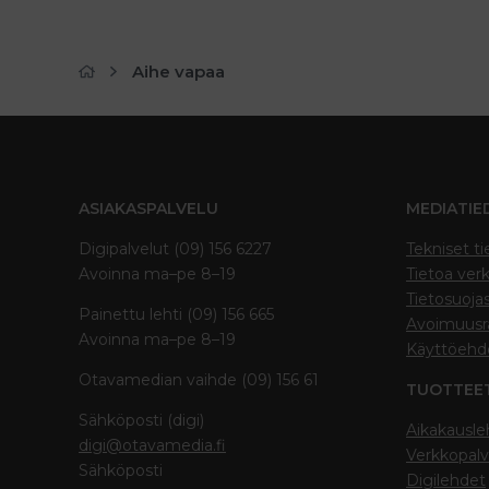
Aihe vapaa
ASIAKASPALVELU
MEDIATIE
Digipalvelut (09) 156 6227
Tekniset ti
Avoinna ma–pe 8–19
Tietoa verk
Tietosuoja
Painettu lehti (09) 156 665
Avoimuusra
Avoinna ma–pe 8–19
Käyttöehd
Otavamedian vaihde (09) 156 61
TUOTTEE
Sähköposti (digi)
Aikakausle
digi@otavamedia.fi
Verkkopalv
Sähköposti
Digilehdet