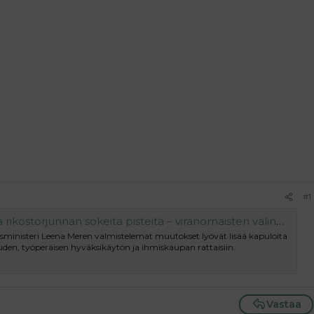
#1
unnan sokeita pisteitä – viranomaisten välinen tietojenvaihto paranee - Suomen Uutiset
ministeri Leena Meren valmistelemat muutokset lyövät lisää kapuloita
uuden, työperäisen hyväksikäytön ja ihmiskaupan rattaisiin.
Vastaa