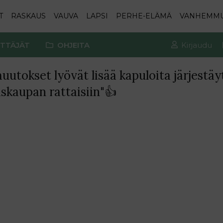
T
RASKAUS
VAUVA
LAPSI
PERHE-ELÄMÄ
VANHEMM
TTÄJÄT
OHJEITA
Kirjaudu
utokset lyövät lisää kapuloita järjestäy
skaupan rattaisiin"👍