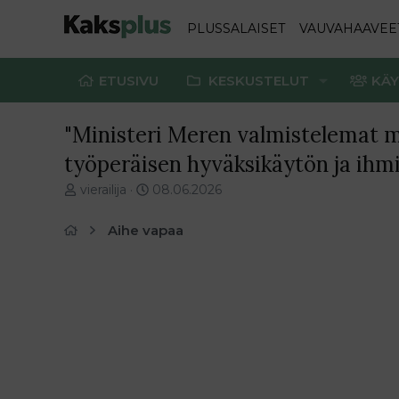
PLUSSALAISET
VAUVAHAAVEE
ETUSIVU
KESKUSTELUT
KÄY
"Ministeri Meren valmistelemat mu
työperäisen hyväksikäytön ja ihmi
V
E
vierailija
08.06.2026
i
n
e
s
Aihe vapaa
s
i
t
m
i
m
k
ä
e
i
t
n
j
e
u
n
n
v
a
i