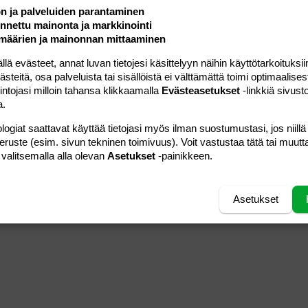
ön ja palveluiden parantaminen
nettu mainonta ja markkinointi
määrien ja mainonnan mittaaminen
 evästeet, annat luvan tietojesi käsittelyyn näihin käyttötarkoituksiin
teitä, osa palveluista tai sisällöistä ei välttämättä toimi optimaalisest
intojasi milloin tahansa klikkaamalla
Evästeasetukset
-linkkiä sivust
a.
logiat saattavat käyttää tietojasi myös ilman suostumustasi, jos niillä
peruste (esim. sivun tekninen toimivuus). Voit vastustaa tätä tai muutt
 valitsemalla alla olevan
Asetukset
-painikkeen.
Asetukset