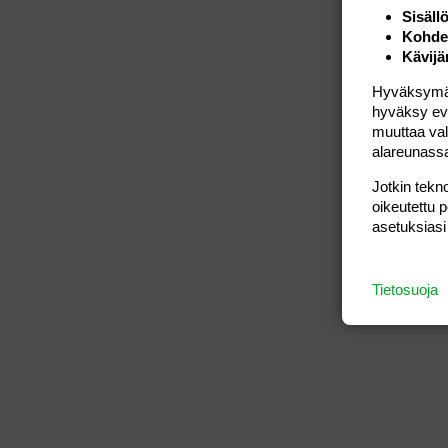
Sisäll
Kohden
Kävijä
Hyväksymällä
hyväksy eväs
muuttaa val
alareunass
Jotkin tekno
oikeutettu 
asetuksiasi
Tietosuoja