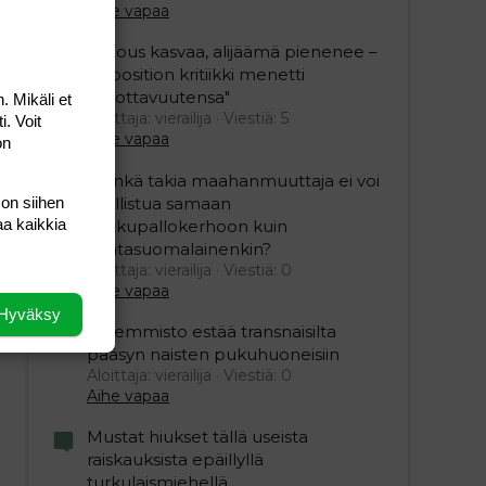
Aihe vapaa
"Talous kasvaa, alijäämä pienenee –
opposition kritiikki menetti
uskottavuutensa"
. Mikäli et
Aloittaja: vierailija
Viestiä: 5
i. Voit
Aihe vapaa
on
”Minkä takia maahanmuuttaja ei voi
osallistua samaan
 on siihen
aa kaikkia
potkupallokerhoon kuin
kantasuomalainenkin?
Aloittaja: vierailija
Viestiä: 0
Aihe vapaa
Hyväksy
Vasemmisto estää transnaisilta
pääsyn naisten pukuhuoneisiin
Aloittaja: vierailija
Viestiä: 0
Aihe vapaa
Mustat hiukset tällä useista
raiskauksista epäillyllä
turkulaismiehellä