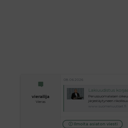
l
e
o
s
i
t
t
i
t
a
j
a
08.06.2026
Lakiuudistus korjaa rikostorj
vierailija
Perussuomalaisen oikeus
järjestäytyneen rikollis
Vieras
www.suomenuutiset.fi
Ilmoita asiaton viesti