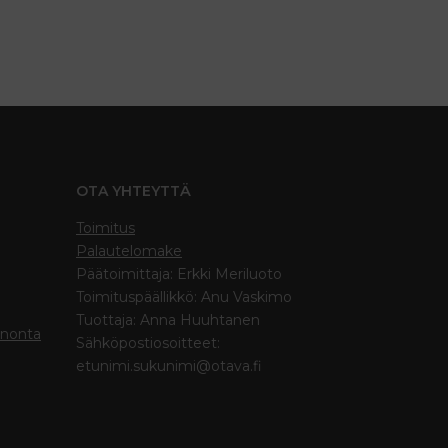
OTA YHTEYTTÄ
Toimitus
Palautelomake
Päätoimittaja: Erkki Meriluoto
Toimituspäällikkö: Anu Vaskimo
Tuottaja: Anna Huuhtanen
inonta
Sähköpostiosoitteet:
etunimi.sukunimi@otava.fi