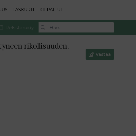
UUS
LASKURIT
KILPAILUT
Rekisteröidy
tyneen rikollisuuden,
Vastaa