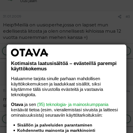
Uusi jäsen
31.01.2009
#3
Heip!Meillä on uusioperhe,jossa on lapset mun
edellisestä liitosta ja olen onnellisesti kihloissa mua 12
vuotta nuoremman miehen kanssa =)
Ilmoita asiaton viesti
Vastaa
Kotimaista laatusisältöä – evästeillä parempi
haaveluja84
käyttökokemus
Uusi jäsen
Haluamme tarjota sinulle parhaan mahdollisen
käyttökokemuksen ja laadukkaat sisällöt, siksi
käytämme tällä sivustolla evästeitä ja vastaavia
11.02.2009
#4
teknologioita.
mulla on 19 vuotta ikä eroo mieheni kanssa.. kirjoittaa
Otava
ja sen
(95) teknologia- ja mainoskumppania
saapi myös mulle hellut84@hotmail.com
keräävät tietoa (esim. vierailemis­tasi sivuista ja laitteesi
ominaisuuk­sista) seuraaviin käyttötarkoituksiin:
Ilmoita asiaton viesti
Vastaa
Sisällön ja palveluiden parantaminen
Kohdennettu mainonta ja markkinointi