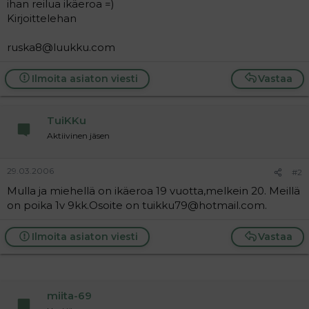
ihan reilua ikäeroa =)
a
Kirjoittelehan
j
a
ruska8@luukku.com
Ilmoita asiaton viesti
Vastaa
TuiKKu
Aktiivinen jäsen
29.03.2006
#2
Mulla ja miehellä on ikäeroa 19 vuotta,melkein 20. Meillä
on poika 1v 9kk.Osoite on tuikku79@hotmail.com.
Ilmoita asiaton viesti
Vastaa
miita-69