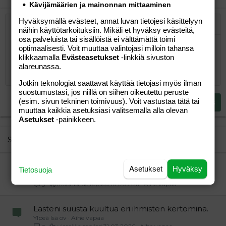
Kävijämäärien ja mainonnan mittaaminen
Hyväksymällä evästeet, annat luvan tietojesi käsittelyyn
Järjestetty lista
Lihavoitu
Kursivoitu
Laajennettuun editoriin…
Lista
Laajennettuun editoriin…
Lisää hyperlinkki
Lisää kuva
Hymiöt
Laajennettuun editorii
Kumoa
Laajennettuu
Esikat
näihin käyttötarkoituksiin. Mikäli et hyväksy evästeitä,
osa palveluista tai sisällöistä ei välttämättä toimi
Järjestämätön lista
Kirjoita vastaus...
Tasaa vasemmalle
9
Normal
Tallenna luonnos
Arial
Fontin koko
Tasaus
Lainaus
Tee uudelleen
Lisää video/media
BBCode-näkymä
Tekstiväri
Paragraph format
Lisää taulukko
Poista muotoilu
Kirjasintyyli
Insert horizontal line
Luonnokset
Yliviivaa
Spoiler
Alleviivattu
Koodi
Rivinsisäinen koodi
Rivinsisäinen spoiler
optimaalisesti. Voit muuttaa valintojasi milloin tahansa
klikkaamalla
Evästeasetukset
-linkkiä sivuston
10
Poista luonnos
Book Antiqua
Suurenna sisennystä
Heading 1
Keskitä
alareunassa.
12
Courier New
Pienennä sisennystä
Tasaa oikealle
Jotkin teknologiat saattavat käyttää tietojasi myös ilman
Heading 2
15
Georgia
suostumustasi, jos niillä on siihen oikeutettu peruste
Justify text
(esim. sivun tekninen toimivuus). Voit vastustaa tätä tai
Heading 3
Lähetä vastaus
18
Tahoma
muuttaa kaikkia asetuksiasi valitsemalla alla olevan
Asetukset
-painikkeen.
22
Times New Roman
26
Trebuchet MS
Similar threads
Verdana
Öljyvärimaalauksen alkeita
Asetukset
Hyväksy
Tietosuoja
Taivaanrannan maalari
Aihe vapaa
Moonbride
16.06.2011
Aihe vapaa
5
Lasteni suusta kuultua eri ihmisten kertomina.
Ylpeä Isä ov
Aihe vapaa