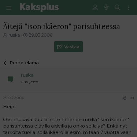
Äitejä "ison ikäeron" parisuhteessa
V
E
ruska
29.03.2006
i
n
e
s
Vastaa
s
i
t
m
Perhe-elämä
i
m
k
ä
ruska
e
i
t
n
Uusi jäsen
j
e
u
n
29.03.2006
#1
n
v
a
i
Heip!
l
e
o
s
Olisi mukava kuulla, miten menee muilla "ison ikäeron"
i
t
parisuhteissa elävillä äideillä ja onko sellaisia? Enkä nyt
t
i
tarkoita tuolla isolla ikäerolla esim. mitään 7 vuotta vaan
t