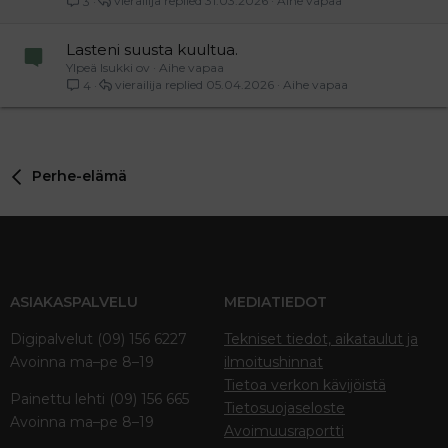
vierailija
31.03.2026
Aihe vapaa
3
Lasteni suusta kuultua.
Ylpeä Isukki ov
Aihe vapaa
vierailija
05.04.2026
Aihe vapaa
4
Perhe-elämä
ASIAKASPALVELU
MEDIATIEDOT
Digipalvelut (09) 156 6227
Tekniset tiedot, aikataulut ja
Avoinna ma–pe 8–19
ilmoitushinnat
Tietoa verkon kävijöistä
Painettu lehti (09) 156 665
Tietosuojaseloste
Avoinna ma–pe 8–19
Avoimuusraportti