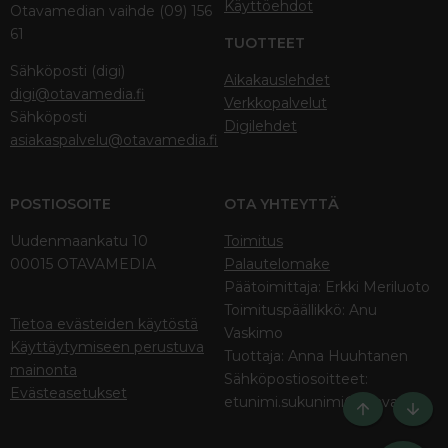
Käyttöehdot
Otavamedian vaihde (09) 156
61
TUOTTEET
Sähköposti (digi)
Aikakauslehdet
digi@otavamedia.fi
Verkkopalvelut
Sähköposti
Digilehdet
asiakaspalvelu@otavamedia.fi
POSTIOSOITE
OTA YHTEYTTÄ
Uudenmaankatu 10
Toimitus
00015 OTAVAMEDIA
Palautelomake
Päätoimittaja: Erkki Meriluoto
Toimituspäällikkö: Anu
Tietoa evästeiden käytöstä
Vaskimo
Käyttäytymiseen perustuva
Tuottaja: Anna Huuhtanen
mainonta
Sähköpostiosoitteet:
Evästeasetukset
etunimi.sukunimi@otava.fi
Ylös
Bott