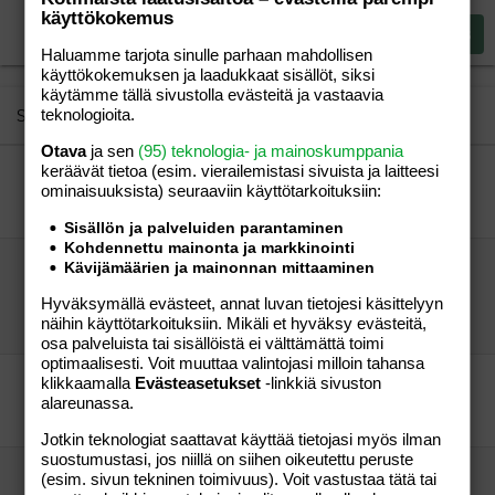
15
Georgia
käyttökokemus
Justify text
Heading 3
Lähetä vastaus
18
Tahoma
Haluamme tarjota sinulle parhaan mahdollisen
käyttökokemuksen ja laadukkaat sisällöt, siksi
22
Times New Roman
käytämme tällä sivustolla evästeitä ja vastaavia
26
Trebuchet MS
Similar threads
teknologioita.
Verdana
Otava
ja sen
(95) teknologia- ja mainoskumppania
keräävät tietoa (esim. vierailemis­tasi sivuista ja laitteesi
Hermo palaa 3 v. kanssa
ominaisuuk­sista) seuraaviin käyttötarkoituksiin:
"mmm"
Aihe vapaa
"mmm"
20.09.2010
Aihe vapaa
6
Sisällön ja palveluiden parantaminen
Kohdennettu mainonta ja markkinointi
4,5 v ei halua mennä mihinkään, vienkö
Kävijämäärien ja mainonnan mittaaminen
"pakolla"?
Hyväksymällä evästeet, annat luvan tietojesi käsittelyyn
"vieras"
Aihe vapaa
näihin käyttötarkoituksiin. Mikäli et hyväksy evästeitä,
Ihan
03.04.2013
Aihe vapaa
21
osa palveluista tai sisällöistä ei välttämättä toimi
optimaalisesti. Voit muuttaa valintojasi milloin tahansa
Lasteni suusta kuultua.
klikkaamalla
Evästeasetukset
-linkkiä sivuston
alareunassa.
Ylpeä Isukki ov
Aihe vapaa
vierailija
05.04.2026
Aihe vapaa
4
Jotkin teknologiat saattavat käyttää tietojasi myös ilman
suostumustasi, jos niillä on siihen oikeutettu peruste
Lasteni suusta kuultua eri ihmisten kertomina.
(esim. sivun tekninen toimivuus). Voit vastustaa tätä tai