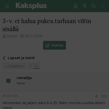
3-v. ei halua pukea,tarhaan viltin
sisällä
V
E
hanne
28.11.2006
i
n
e
s
Vastaa
s
i
t
m
Lapset ja teinit
i
m
k
ä
1
2
Edellinen
e
i
t
n
j
e
vierailija
u
n
Vieras
n
v
a
i
l
e
18.08.2025
#26
o
s
Viimeinkin se järjen ääni 6.4.25. Näin monta vuotta siihen
i
t
meni.