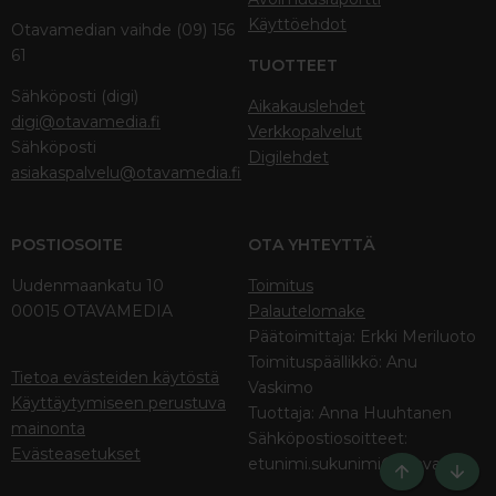
Käyttöehdot
Otavamedian vaihde (09) 156
61
TUOTTEET
Sähköposti (digi)
Aikakauslehdet
digi@otavamedia.fi
Verkkopalvelut
Sähköposti
Digilehdet
asiakaspalvelu@otavamedia.fi
POSTIOSOITE
OTA YHTEYTTÄ
Uudenmaankatu 10
Toimitus
00015 OTAVAMEDIA
Palautelomake
Päätoimittaja: Erkki Meriluoto
Toimituspäällikkö: Anu
Tietoa evästeiden käytöstä
Vaskimo
Käyttäytymiseen perustuva
Tuottaja: Anna Huuhtanen
mainonta
Sähköpostiosoitteet:
Evästeasetukset
etunimi.sukunimi@otava.fi
Ylös
Bott