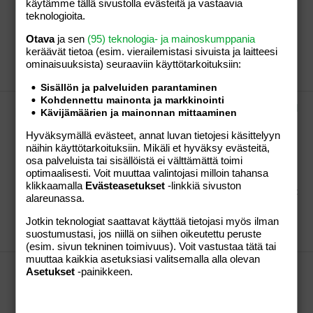
Onko kirppis-ketjua?
käytämme tällä sivustolla evästeitä ja vastaavia
teknologioita.
Kauan täältä pois olleena kyselen että eikö täällä ole
enää kirppis-ketjuja ollenkaan missä saisi myydä
Otava
ja sen
(95) teknologia- ja mainoskumppania
itselleen ylimääräistä ? Vai onko se kielletty...
keräävät tietoa (esim. vierailemis­tasi sivuista ja laitteesi
Rosella -76
Viestiketju
12.03.2017
Viestiä: 1
Osio:
ominaisuuk­sista) seuraaviin käyttötarkoituksiin:
Aihe vapaa
Sisällön ja palveluiden parantaminen
Kohdennettu mainonta ja markkinointi
Mikä tämän MARIMEKKO PUSSUKAN / KUOSIN
Kävijämäärien ja mainonnan mittaaminen
nimi on ? KUVA ON
Hyväksymällä evästeet, annat luvan tietojesi käsittelyyn
Ennenkuin kysyn Marimekon asiakaspalvelusta,
näihin käyttötarkoituksiin. Mikäli et hyväksy evästeitä,
kysyn ensin teiltä , mikä on tämän Marimekko
osa palveluista tai sisällöistä ei välttämättä toimi
pussukan kuosin nimi on ja mielellään suunnittelijan
optimaalisesti. Voit muuttaa valintojasi milloin tahansa
nimikin ? Aijaa.com - 7577353.jpg Pussukan koko 17
klikkaamalla
Evästeasetukset
-linkkiä sivuston
cm x 17 cm Pussukan sisäpuolella pohjassa on lappu:
alareunassa.
Marimekko Made in Finland Olen...
Rosella -76
Viestiketju
25.02.2011
Viestiä: 17
Osio:
Jotkin teknologiat saattavat käyttää tietojasi myös ilman
suostumustasi, jos niillä on siihen oikeutettu peruste
Aihe vapaa
(esim. sivun tekninen toimivuus). Voit vastustaa tätä tai
muuttaa kaikkia asetuksiasi valitsemalla alla olevan
MUISTAAKO JOKU VEIKKAUKSEN LOTTO
Asetukset
-painikkeen.
POTKUPUVUN ?
Niitähän valmistettiin ilmeisesti vain 100 kpl. Mikä
vuosi se oli ? Omani jäi käyttämättä ja ajattelin siitä