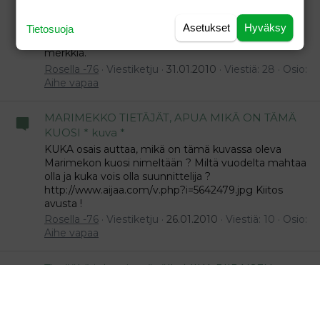
nyt vihdoin luopua . Mitä siitä vois pyytää tai
tiedättekö mihin hintaanniitä on ostettu. Kyseessä
Asetukset
Hyväksy
Tietosuoja
kuitenkin harvinaisuus, jossa laput kiinni. Tutta-
merkkiä.
Rosella -76
Viestiketju
31.01.2010
Viestiä: 28
Osio:
Aihe vapaa
MARIMEKKO TIETÄJÄT, APUA MIKÄ ON TÄMÄ
KUOSI * kuva *
KUKA osais auttaa, mikä on tämä kuvassa oleva
Marimekon kuosi nimeltään ? Miltä vuodelta mahtaa
olla ja kuka vois olla suunnittelija ?
http://www.aijaa.com/v.php?i=5642479.jpg Kiitos
avusta !
Rosella -76
Viestiketju
26.01.2010
Viestiä: 10
Osio:
Aihe vapaa
Tietääkö joku nimeä tälle MIKA PIIRAISEN
jakulle MARIMEKKOA * KUVA MUKANA *
Eli tälle takille kaipaan nimeä :
http://www.aijaa.com/v.php?i=4363822.jpg Kiitos