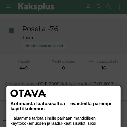
Rosella -76
Jäsen
Ilmoita asiaton viesti
Viestejä
Reaktiopisteet
Aktiivisuuspisteitä
449
0
16
Rekisteröitynyt
09.11.2005
Nähty viimeksi
12.03.2017
Etsi
Kotimaista laatusisältöä – evästeillä parempi
käyttökokemus
Uusimmat viestit
Tietoja
Haluamme tarjota sinulle parhaan mahdollisen
käyttökokemuksen ja laadukkaat sisällöt, siksi