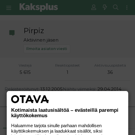
Pirpiz
Aktiivinen jäsen
Ilmoita asiaton viesti
Viestejä
Reaktiopisteet
Aktiivisuuspisteitä
5 615
1
36
Rekisteröitynyt
13.12.2005
Nähty viimeksi
29.04.2014
Etsi
Kotimaista laatusisältöä – evästeillä parempi
käyttökokemus
Uusimmat viestit
Tietoja
Haluamme tarjota sinulle parhaan mahdollisen
käyttökokemuksen ja laadukkaat sisällöt, siksi