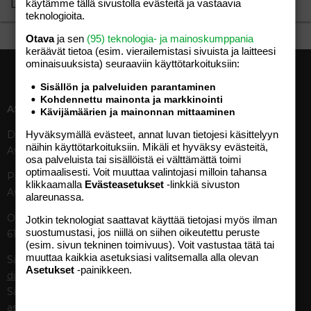
käytämme tällä sivustolla evästeitä ja vastaavia
Lataa…
teknologioita.
Otava
ja sen
(95) teknologia- ja mainoskumppania
keräävät tietoa (esim. vierailemis­tasi sivuista ja laitteesi
ominaisuuk­sista) seuraaviin käyttötarkoituksiin:
Sisällön ja palveluiden parantaminen
Kohdennettu mainonta ja markkinointi
ASIAKASPALVELU
MEDIATIEDOT
Kävijämäärien ja mainonnan mittaaminen
Hyväksymällä evästeet, annat luvan tietojesi käsittelyyn
Digipalvelut (09) 156 6227
Tekniset tiedot, aikataulut ja
näihin käyttötarkoituksiin. Mikäli et hyväksy evästeitä,
Avoinna ma–pe 8–19
ilmoitushinnat
osa palveluista tai sisällöistä ei välttämättä toimi
Tietoa verkon kävijöistä
optimaalisesti. Voit muuttaa valintojasi milloin tahansa
Painettu lehti (09) 156 665
Tietosuojaseloste
klikkaamalla
Evästeasetukset
-linkkiä sivuston
Avoinna ma–pe 8–19
alareunassa.
Avoimuusraportti
Käyttöehdot
Otavamedian vaihde (09) 156
Jotkin teknologiat saattavat käyttää tietojasi myös ilman
suostumustasi, jos niillä on siihen oikeutettu peruste
61
TUOTTEET
(esim. sivun tekninen toimivuus). Voit vastustaa tätä tai
muuttaa kaikkia asetuksiasi valitsemalla alla olevan
Sähköposti (digi)
Aikakauslehdet
Asetukset
-painikkeen.
digi@otavamedia.fi
Verkkopalvelut
Sähköposti
Digilehdet
asiakaspalvelu@otavamedia.fi