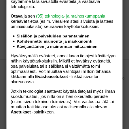
En kohta tiedä mitä teen...:(
käytämme tällä sivustolla evästeitä ja vastaavia
teknologioita.
ikävä kuulla, :hug: voimia sulle.... taitaa olla miehillä
muut mielessä näin kesällä...meinaa ei ole ainoa
Otava
ja sen
(95) teknologia- ja mainoskumppania
tapaus.
keräävät tietoa (esim. vierailemis­tasi sivuista ja laitteesi
niksuttaja
Viesti #3
30.05.2007
Osio:
Aihe vapaa
ominaisuuk­sista) seuraaviin käyttötarkoituksiin:
Sisällön ja palveluiden parantaminen
HYI SAAKUTTI! YÖK YÖK YÖK!!
Kohdennettu mainonta ja markkinointi
\|O :x kääk, mä olis taatusti kiljunu. Inhooooon.
Kävijämäärien ja mainonnan mittaaminen
niksuttaja
Viesti #5
30.05.2007
Osio:
Aihe vapaa
Hyväksymällä evästeet, annat luvan tietojesi käsittelyyn
näihin käyttötarkoituksiin. Mikäli et hyväksy evästeitä,
Pitäiskö mun maksaa naapurintytölle jotain?
osa palveluista tai sisällöistä ei välttämättä toimi
optimaalisesti. Voit muuttaa valintojasi milloin tahansa
Kyllä minä jotain maksaisin , varmasti edes sen 5e tai
klikkaamalla
Evästeasetukset
-linkkiä sivuston
10e. Ja iltapäiväkerhot ei täälläkään ole kyllä ilmaisia :o
alareunassa.
niksuttaja
Viesti #9
30.05.2007
Osio:
Aihe vapaa
Jotkin teknologiat saattavat käyttää tietojasi myös ilman
suostumustasi, jos niillä on siihen oikeutettu peruste
kummilapsen rippijuhla, mutta en aio
(esim. sivun tekninen toimivuus). Voit vastustaa tätä tai
osallistua...APUA!!!!!
muuttaa kaikkia asetuksiasi valitsemalla alla olevan
Eihän siellä alttarilla kaikki kummi kuulu ollakkaan.
Asetukset
-painikkeen.
Kummilapsi valitsee yhden kummin alttarille. Ja
tädssä teidän tapauksessa varmasti käy että, sinun
miehesi =) hoitaa homman jos teidän kummilapsella