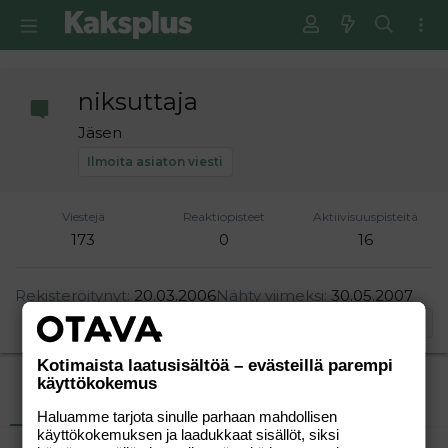
niksuttaja
Jäsen
Ilmoita asiaton viesti
Viestejä
Reaktiopisteet
Aktiivisuuspisteitä
173
0
16
Rekisteröitynyt
20.03.2006
Nähty viimeksi
30.05.2007
Etsi
Kotimaista laatusisältöä – evästeillä parempi
käyttökokemus
Uusimmat viestit
Tietoja
Haluamme tarjota sinulle parhaan mahdollisen
käyttökokemuksen ja laadukkaat sisällöt, siksi