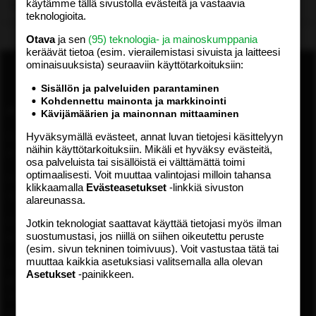
käytämme tällä sivustolla evästeitä ja vastaavia
Lataa…
teknologioita.
Otava
ja sen
(95) teknologia- ja mainoskumppania
keräävät tietoa (esim. vierailemis­tasi sivuista ja laitteesi
ominaisuuk­sista) seuraaviin käyttötarkoituksiin:
Sisällön ja palveluiden parantaminen
Kohdennettu mainonta ja markkinointi
ASIAKASPALVELU
MEDIATIEDOT
Kävijämäärien ja mainonnan mittaaminen
Hyväksymällä evästeet, annat luvan tietojesi käsittelyyn
Digipalvelut (09) 156 6227
Tekniset tiedot, aikataulut ja
näihin käyttötarkoituksiin. Mikäli et hyväksy evästeitä,
Avoinna ma–pe 8–19
ilmoitushinnat
osa palveluista tai sisällöistä ei välttämättä toimi
Tietoa verkon kävijöistä
optimaalisesti. Voit muuttaa valintojasi milloin tahansa
Painettu lehti (09) 156 665
Tietosuojaseloste
klikkaamalla
Evästeasetukset
-linkkiä sivuston
Avoinna ma–pe 8–19
alareunassa.
Avoimuusraportti
Käyttöehdot
Otavamedian vaihde (09) 156
Jotkin teknologiat saattavat käyttää tietojasi myös ilman
suostumustasi, jos niillä on siihen oikeutettu peruste
61
TUOTTEET
(esim. sivun tekninen toimivuus). Voit vastustaa tätä tai
muuttaa kaikkia asetuksiasi valitsemalla alla olevan
Sähköposti (digi)
Aikakauslehdet
Asetukset
-painikkeen.
digi@otavamedia.fi
Verkkopalvelut
Sähköposti
Digilehdet
asiakaspalvelu@otavamedia.fi