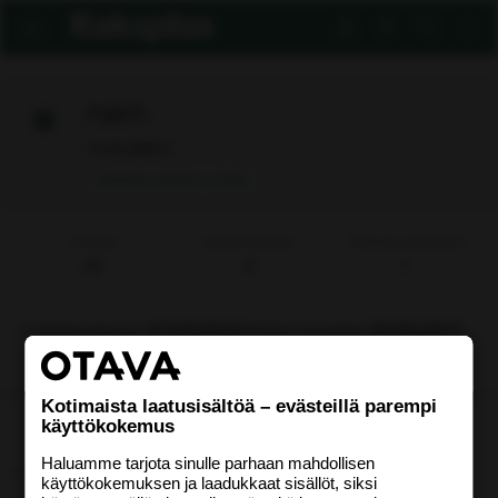
nam
Uusi jäsen
Ilmoita asiaton viesti
Viestejä
Reaktiopisteet
Aktiivisuuspisteitä
23
0
1
Rekisteröitynyt
07.09.2004
Nähty viimeksi
30.05.2007
Etsi
Kotimaista laatusisältöä – evästeillä parempi
käyttökokemus
Uusimmat viestit
Tietoja
Haluamme tarjota sinulle parhaan mahdollisen
käyttökokemuksen ja laadukkaat sisällöt, siksi