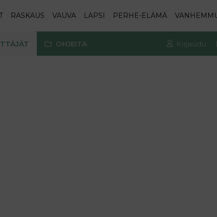
T
RASKAUS
VAUVA
LAPSI
PERHE-ELÄMÄ
VANHEMM
TTÄJÄT
OHJEITA
Kirjaudu