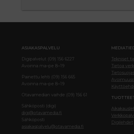
ASIAKASPALVELU
MEDIATIE
Digipalvelut (09) 156 6227
Tekniset ti
Avoinna ma–pe 8–19
Tietoa verk
Tietosuoja
Painettu lehti (09) 156 665
Avoimuusra
Avoinna ma–pe 8–19
Käyttöehd
Otavamedian vaihde (09) 156 61
TUOTTEE
Sähköposti (digi)
Aikakausle
digi@otavamedia.fi
Verkkopalv
Sähköposti
Digilehdet
asiakaspalvelu@otavamedia.fi