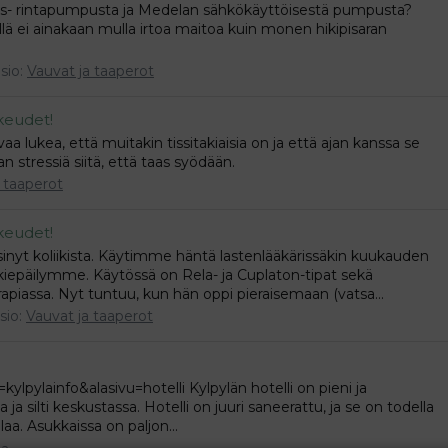
is- rintapumpusta ja Medelan sähkökäyttöisestä pumpusta?
ä ei ainakaan mulla irtoa maitoa kuin monen hikipisaran
sio:
Vauvat ja taaperot
ikeudet!
aa lukea, että muitakin tissitakiaisia on ja että ajan kanssa se
n stressiä siitä, että taas syödään.
 taaperot
ikeudet!
inyt koliikista. Käytimme häntä lastenlääkärissäkin kuukauden
iikkiepäilymme. Käytössä on Rela- ja Cuplaton-tipat sekä
assa. Nyt tuntuu, kun hän oppi pieraisemaan (vatsa...
sio:
Vauvat ja taaperot
ylpylainfo&alasivu=hotelli Kylpylän hotelli on pieni ja
a ja silti keskustassa. Hotelli on juuri saneerattu, ja se on todella
olaa. Asukkaissa on paljon...