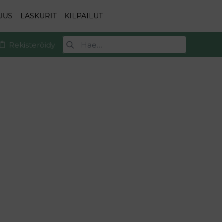
UUS
LASKURIT
KILPAILUT
Rekisteröidy