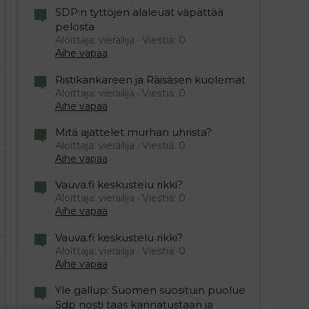
SDP:n tyttöjen alaleuat väpättää
pelosta
Aloittaja: vierailija
Viestiä: 0
Aihe vapaa
Ristikankareen ja Räisäsen kuolemat
Aloittaja: vierailija
Viestiä: 0
Aihe vapaa
Mitä ajattelet murhan uhrista?
Aloittaja: vierailija
Viestiä: 0
Aihe vapaa
Vauva.fi keskustelu rikki?
Aloittaja: vierailija
Viestiä: 0
Aihe vapaa
Vauva.fi keskustelu rikki?
Aloittaja: vierailija
Viestiä: 0
Aihe vapaa
Yle gallup: Suomen suosituin puolue
Sdp nosti taas kannatustaan ja