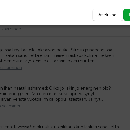
, kun yritin miehelle ja sen työkavereille ettiä kaupungista
Asetukset
aikat on joka päivä auki. Oli kyl tosin kauppojen edessä
n..missähän vaiheessa mahtoivat ymmärtää, ettei...
 saaminen
ja saa käyttää ellei ole aivan pakko. Silmiin ja nenään saa
ta. Lääkäri sanoi, että ensimmäisen raskaus kolmanneksen
yhden esim. Zyrtecin, mutta vain jos ei muuten...
n saaminen
 ihan naatti! :ashamed: Oliko joillakin jo energinen olo?!
 kuin energinen. Mä olen ihan koko ajan väsynyt.
aivan veristä vuotoa, mikä loppui itsestään. Ja nyt...
n saaminen
isenä Tays:ssa.Se oli nukutusleikkaus kun lääkäri sanoi, että