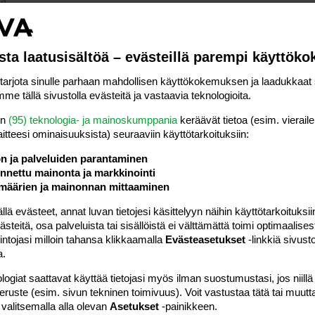
aa
sta laatusisältöä – evästeillä parempi käyttök
paa
rjota sinulle parhaan mahdollisen käyttökokemuksen ja laadukkaat s
me tällä sivustolla evästeitä ja vastaavia teknologioita.
öhaastattelussa olevani raskaana ja neuvolalääkäri oli myös
en
(95) teknologia- ja mainoskumppania
keräävät tietoa (esim. vieraile
n. Sain paikan ja perjantaina alkaa työt. Pomo ei vieläkään tiedä
laitteesi ominaisuuk­sista) seuraaviin käyttötarkoituksiin:
etää (olen työskennellyt samassa paikassa...
ön ja palveluiden parantaminen
n saaminen
nettu mainonta ja markkinointi
määrien ja mainonnan mittaaminen
see... :/
 evästeet, annat luvan tietojesi käsittelyyn näihin käyttötarkoituksiin
teitä, osa palveluista tai sisällöistä ei välttämättä toimi optimaalisest
aa
intojasi milloin tahansa klikkaamalla
Evästeasetukset
-linkkiä sivust
a.
stä. Siinä ainakin aloitetaan päivä pelkillä hedelmillä.
logiat saattavat käyttää tietojasi myös ilman suostumustasi, jos niillä
peruste (esim. sivun tekninen toimivuus). Voit vastustaa tätä tai muutt
aa
 valitsemalla alla olevan
Asetukset
-painikkeen.