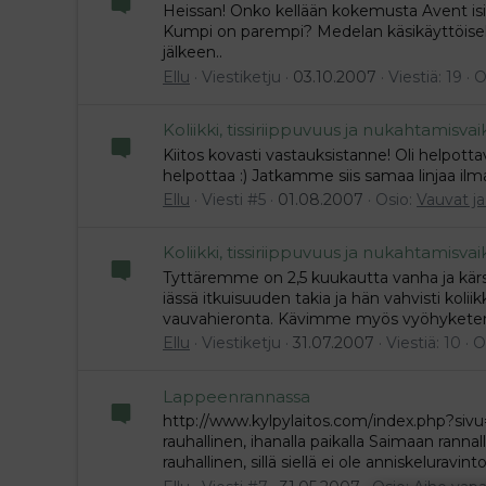
Heissan! Onko kellään kokemusta Avent is
Kumpi on parempi? Medelan käsikäyttöisell
jälkeen..
Ellu
Viestiketju
03.10.2007
Viestiä: 19
O
Koliikki, tissiriippuvuus ja nukahtamisva
Kiitos kovasti vastauksistanne! Oli helpottav
helpottaa :) Jatkamme siis samaa linjaa ilma
Ellu
Viesti #5
01.08.2007
Osio:
Vauvat ja
Koliikki, tissiriippuvuus ja nukahtamisva
Tyttäremme on 2,5 kuukautta vanha ja kärs
iässä itkuisuuden takia ja hän vahvisti kol
vauvahieronta. Kävimme myös vyöhyketerapi
Ellu
Viestiketju
31.07.2007
Viestiä: 10
O
Lappeenrannassa
http://www.kylpylaitos.com/index.php?sivu=k
rauhallinen, ihanalla paikalla Saimaan rannall
rauhallinen, sillä siellä ei ole anniskeluravint