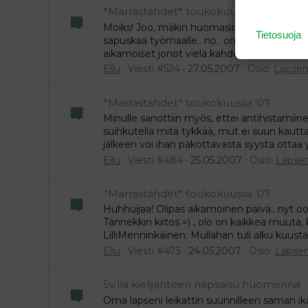
*Marrastähdet* toukokuussa '07
Moiks! Joo, mäkin huomasin et kaupat kiinni
Tietosuoja
sapuskaa työmaalle.. no.. onneks noi pizzap
aikamoiset jonot vielä kahdentoista jälkee
Ellu
Viesti #524
27.05.2007
Osio:
Lapsen
*Marrastähdet* toukokuussa '07
Minulle sanottiin myös, ettei antihistamiine
suihkutella mitä tykkää, mut ei suun kaut
jälkeen voi ihan pakottavasta syystä ottaa 
Ellu
Viesti #484
25.05.2007
Osio:
Lapse
*Marrastähdet* toukokuussa '07
Huhhuijaa! Olipas aikamoinen päivä.. nyt oon
Tännekkin kiitos =) , olo on kaikkea muuta,
LilliMenninkäinen: Mullahan tuli alku kuusta 
Ellu
Viesti #473
24.05.2007
Osio:
Lapse
5v:lla kielijänteen napsaisu huomenna
Oma lapseni leikattin suunnilleen saman ikä