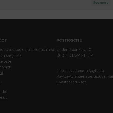
See more
DOT
POSTIOSOITE
edot, aikataulut ja ilmoitushinnat
Uudenmaankatu 10
on kävijöistä
00015 OTAVAMEDIA
seloste
portti
Tietoa evästeiden käytöstä
ot
Käyttäytymiseen perustuva ma
T
Evästeasetukset
hdet
elut