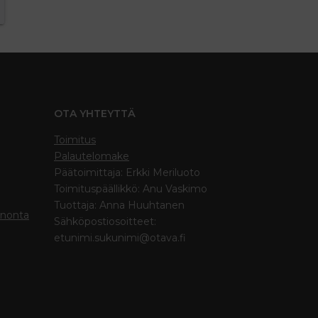
OTA YHTEYTTÄ
Toimitus
Palautelomake
Päätoimittaja: Erkki Meriluoto
Toimituspäällikkö: Anu Vaskimo
Tuottaja: Anna Huuhtanen
inonta
Sähköpostiosoitteet:
etunimi.sukunimi@otava.fi