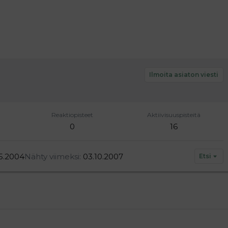
Ilmoita asiaton viesti
Reaktiopisteet
Aktiivisuuspisteitä
0
16
5.2004
Nähty viimeksi
03.10.2007
Etsi