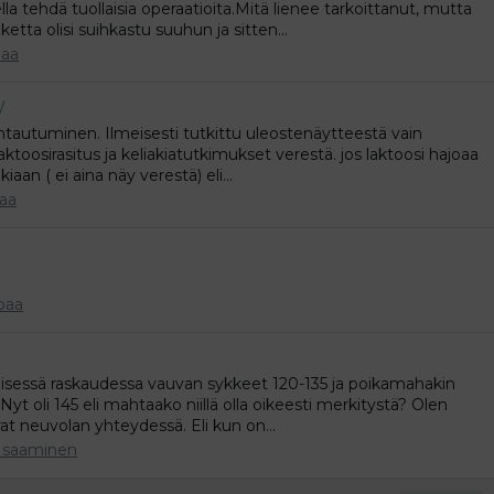
la tehdä tuollaisia operaatioita.Mitä lienee tarkoittanut, mutta
tta olisi suihkastu suuhun ja sitten...
paa
/
tautuminen. Ilmeisesti tutkittu uleostenäytteestä vain
ktoosirasitus ja keliakiatutkimukset verestä. jos laktoosi hajoaa
iaan ( ei aina näy verestä) eli...
aa
paa
isessä raskaudessa vauvan sykkeet 120-135 ja poikamahakin
 Nyt oli 145 eli mahtaako niillä olla oikeesti merkitystä? Olen
trat neuvolan yhteydessä. Eli kun on...
 saaminen