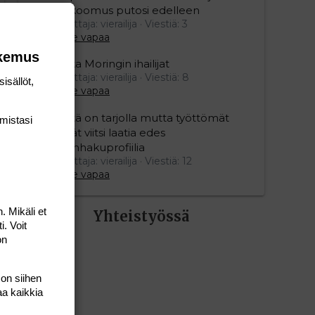
kokoomus putosi edelleen
Aloittaja: vierailija
Viestiä: 3
Aihe vapaa
okemus
Mika Moringin ihailijat
Aloittaja: vierailija
Viestiä: 8
isällöt,
Aihe vapaa
Töitä on tarjolla mutta työttömät
mis­tasi
eivät viitsi laatia edes
työnhakuprofiilia
Aloittaja: vierailija
Viestiä: 12
Aihe vapaa
. Mikäli et
Yhteistyössä
i. Voit
on
 on siihen
aa kaikkia