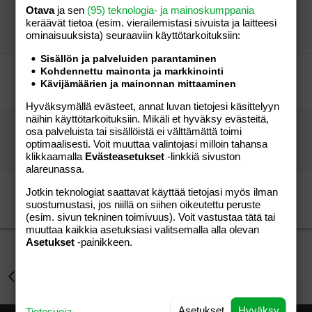
Otava
ja sen
(95) teknologia- ja mainoskumppania
ystävyys
keräävät tietoa (esim. vierailemis­tasi sivuista ja laitteesi
3xäippä
Perhe-elämä
ominaisuuk­sista) seuraaviin käyttötarkoituksiin:
3xäippä
08.01.2006
Perhe-elämä
0
Sisällön ja palveluiden parantaminen
hakusessa oululaiset äidit
Kohdennettu mainonta ja markkinointi
Kävijämäärien ja mainonnan mittaaminen
äippä oulusta
Perhe-elämä
Heta29
02.01.2006
Perhe-elämä
3
Hyväksymällä evästeet, annat luvan tietojesi käsittelyyn
näihin käyttötarkoituksiin. Mikäli et hyväksy evästeitä,
ETSIN YSTÄVÄÄ OULUNLÄÄNISTÄ PINO 1
osa palveluista tai sisällöistä ei välttämättä toimi
muumimamma3
Perhe-elämä
optimaalisesti. Voit muuttaa valintojasi milloin tahansa
Tirpsis
07.05.2012
Perhe-elämä
39
klikkaamalla
Evästeasetukset
-linkkiä sivuston
alareunassa.
KAIKKI ÄIDIT HEI!
Jotkin teknologiat saattavat käyttää tietojasi myös ilman
mariha7
Perhe-elämä
suostumustasi, jos niillä on siihen oikeutettu peruste
Tiger83
20.03.2009
Perhe-elämä
228
(esim. sivun tekninen toimivuus). Voit vastustaa tätä tai
muuttaa kaikkia asetuksiasi valitsemalla alla olevan
Asetukset
-painikkeen.
Perhe-elämä
Asetukset
Hyväksy
Tietosuoja