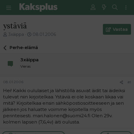
ystäviä
Vastaa
V
E
3xäippa
08.01.2006
i
n
e
s
Perhe-elämä
s
i
t
m
3xäippa
i
m
Vieras
k
ä
e
i
t
n
08.01.2006
#1
j
e
Hei! Kaikki oululaiset ja lähistöllä asuvat äidit tai äideiksi
u
n
tulevat niin kirjoitelkaa. Ystäviä ei ole koskaan liikaa vai
n
v
a
i
mitä? Kirjoitelkaa ensin sähköpostiosoitteeseen ja sen
l
e
jälkeen jos haluatte voimme kirjoitella myös
o
s
perinteisesti. mari.halonen@suomi24.fi Olen 29v.
i
t
kolmen lapsen (7,6,4v) äiti oulusta.
t
i
t