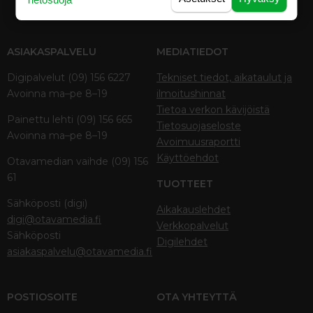
ASIAKASPALVELU
MEDIATIEDOT
Digipalvelut (09) 156 6227
Tekniset tiedot, aikataulut ja
Avoinna ma–pe 8–19
ilmoitushinnat
Tietoa verkon kävijöistä
Painettu lehti (09) 156 665
Tietosuojaseloste
Avoinna ma–pe 8–19
Avoimuusraportti
Käyttöehdot
Otavamedian vaihde (09) 156
61
TUOTTEET
Sähköposti (digi)
Aikakauslehdet
digi@otavamedia.fi
Verkkopalvelut
Sähköposti
Digilehdet
asiakaspalvelu@otavamedia.fi
POSTIOSOITE
OTA YHTEYTTÄ