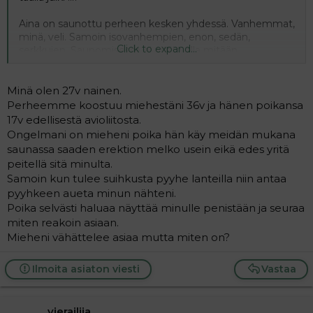
Aina on saunottu perheen kesken yhdessä. Vanhemmat,
minä, veli. Samoin isovanhempien, enon, sedän,
Click to expand...
serkkujen. Saunomisessa ei pitäisi olla mitään
seksuaalista. Tietysti jos teini haluaa saunoa yksin, niin se
on täysin hänen valintansa ja sitä pitää kunnioittaa.
Minä olen 27v nainen.
Perheemme koostuu miehestäni 36v ja hänen poikansa
17v edellisestä avioliitosta.
Ongelmani on mieheni poika hän käy meidän mukana
saunassa saaden erektion melko usein eikä edes yritä
peitellä sitä minulta.
Samoin kun tulee suihkusta pyyhe lanteilla niin antaa
pyyhkeen aueta minun nähteni.
Poika selvästi haluaa näyttää minulle penistään ja seuraa
miten reakoin asiaan.
Mieheni vähättelee asiaa mutta miten on?
Ilmoita asiaton viesti
Vastaa
vierailija