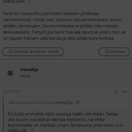
täällä julki ...?
Aina on saunottu perheen kesken yhdessä.
Vanhemmat, minä, veli. Samoin isovanhempien, enon,
sedän, serkkujen. Saunomisessa ei pitäisi olla mitään
seksuaalista. Tietysti jos teini haluaa saunoa yksin, niin se
on täysin hänen valintansa ja sitä pitää kunnioittaa.
Ilmoita asiaton viesti
Vastaa
vierailija
Vieras
22.12.2024
#44
Alkuperäinen kirjoittaja
vierailija
:
En kyllä ymmärrä näitä viestejä täällä ollenkaan. Taitaa
olla suurin osa kieli poskessa kirjoitettu, tai ehkä
kirjoittelijalla on itsellään jotain fantasioita, joita sitten tuo
täällä julki ...?