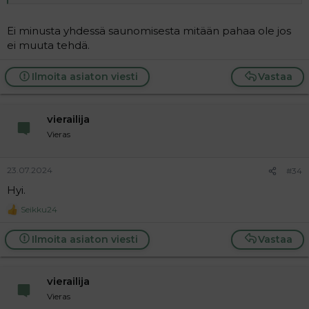
Ei minusta yhdessä saunomisesta mitään pahaa ole jos
ei muuta tehdä.
Ilmoita asiaton viesti
Vastaa
vierailija
Vieras
23.07.2024
#34
Hyi.
Seikku24
R
e
a
Ilmoita asiaton viesti
Vastaa
c
t
i
vierailija
o
n
Vieras
s