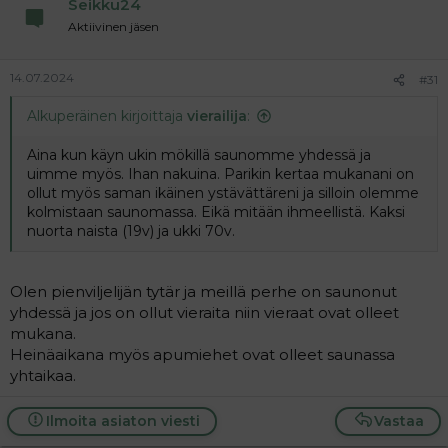
Seikku24
Aktiivinen jäsen
14.07.2024
#31
Alkuperäinen kirjoittaja
vierailija
:
Aina kun käyn ukin mökillä saunomme yhdessä ja
uimme myös. Ihan nakuina. Parikin kertaa mukanani on
ollut myös saman ikäinen ystävättäreni ja silloin olemme
kolmistaan saunomassa. Eikä mitään ihmeellistä. Kaksi
nuorta naista (19v) ja ukki 70v.
Olen pienviljelijän tytär ja meillä perhe on saunonut
yhdessä ja jos on ollut vieraita niin vieraat ovat olleet
mukana.
Heinäaikana myös apumiehet ovat olleet saunassa
yhtaikaa.
Ilmoita asiaton viesti
Vastaa