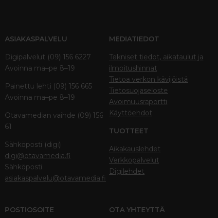
ASIAKASPALVELU
MEDIATIEDOT
Digipalvelut (09) 156 6227
Tekniset tiedot, aikataulut ja
Avoinna ma–pe 8–19
ilmoitushinnat
Tietoa verkon kävijöistä
Painettu lehti (09) 156 665
Tietosuojaseloste
Avoinna ma–pe 8–19
Avoimuusraportti
Käyttöehdot
Otavamedian vaihde (09) 156
61
TUOTTEET
Sähköposti (digi)
Aikakauslehdet
digi@otavamedia.fi
Verkkopalvelut
Sähköposti
Digilehdet
asiakaspalvelu@otavamedia.fi
POSTIOSOITE
OTA YHTEYTTÄ