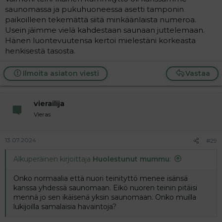
saunomassa ja pukuhuoneessa asetti tamponin
paikoilleen tekemättä siitä minkäänlaista numeroa.
Usein jäimme vielä kahdestaan saunaan juttelemaan.
Hänen luontevuutensa kertoi mielestäni korkeasta
henkisestä tasosta.
Ilmoita asiaton viesti
Vastaa
vierailija
Vieras
13.07.2024
#29
Alkuperäinen kirjoittaja
Huolestunut mummu
:
Onko normaalia että nuori teinityttö menee isänsä
kanssa yhdessä saunomaan. Eikö nuoren teinin pitäisi
mennä jo sen ikäisenä yksin saunomaan. Onko muilla
lukijoilla samalaisia havaintoja?