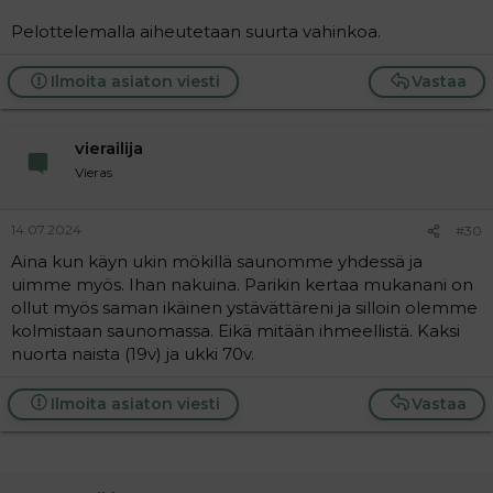
Pelottelemalla aiheutetaan suurta vahinkoa.
Ilmoita asiaton viesti
Vastaa
vierailija
Vieras
14.07.2024
#30
Aina kun käyn ukin mökillä saunomme yhdessä ja
uimme myös. Ihan nakuina. Parikin kertaa mukanani on
ollut myös saman ikäinen ystävättäreni ja silloin olemme
kolmistaan saunomassa. Eikä mitään ihmeellistä. Kaksi
nuorta naista (19v) ja ukki 70v.
Ilmoita asiaton viesti
Vastaa