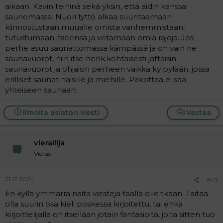
aikaan. Kävin teininä sekä yksin, että äidin kanssa
saunomassa. Nuori tyttö alkaa suuntaamaan
kiinnostustaan muualle omista vanhemmistaan,
tutustumaan itseensä ja vetämään omia rajoja. Jos
perhe asuu saunattomassa kämpässä ja on vain ne
saunavuorot, niin itse henk.kohtaisesti jättäisin
saunavuorot ja ohjaisin perheen vaikka kylpylään, jossa
erilliset saunat naisille ja miehille. Pakottaa ei saa
yhteiseen saunaan.
Ilmoita asiaton viesti
Vastaa
vierailija
Vieras
21.12.2024
#43
En kyllä ymmärrä näitä viestejä täällä ollenkaan. Taitaa
olla suurin osa kieli poskessa kirjoitettu, tai ehkä
kirjoittelijalla on itsellään jotain fantasioita, joita sitten tuo