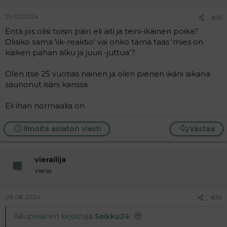
:
29.07.2024
#35
Entä jos olisi toisin päin eli äiti ja teini-ikäinen poika?
Olisiko sama 'iik-reaktio' vai onko tämä taas 'mies on
kaiken pahan alku ja juuri -juttua'?
Olen itse 25 vuotias nainen ja olen pienen ikäni aikana
saunonut isäni kanssa.
Eli ihan normaalia on.
Ilmoita asiaton viesti
Vastaa
vierailija
Vieras
06.08.2024
#36
Alkuperäinen kirjoittaja
Seikku24
: