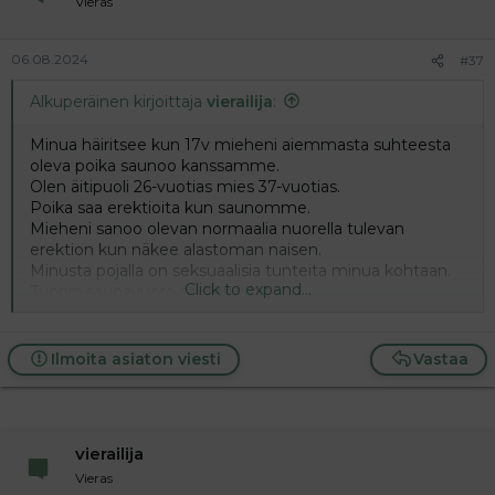
Vieras
06.08.2024
#37
Alkuperäinen kirjoittaja
vierailija
:
Minua häiritsee kun 17v mieheni aiemmasta suhteesta
oleva poika saunoo kanssamme.
Olen äitipuoli 26-vuotias mies 37-vuotias.
Poika saa erektioita kun saunomme.
Mieheni sanoo olevan normaalia nuorella tulevan
erektion kun näkee alastoman naisen.
Minusta pojalla on seksuaalisia tunteita minua kohtaan.
Click to expand...
Tunnin saunavuoro on liian lyhyt.
1.5 tuntia riittäisi kahdelle saunarÿhmälle.
Meillä on vielä se kun mieheni on iltavuorossa niin
saunomme 26-vuotias äitipuoli ja erektiossa oleva 17-
Ilmoita asiaton viesti
Vastaa
vuotias poikapuoleni ja miehestäni tässä ei ole mitään
outoa.
vierailija
Vieras