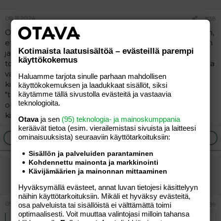
08.11.2024
#38
Outoja tarinoita täällä on. Nyt aikuisena naisena muistan,
ettei vielä 19-vuotiaanakaan ollut outoa käydä isän, äidin
Kotimaista laatusisältöä – evästeillä parempi
ja 17-vuotiaan veljeni kanssa viikolla saunassa. Siihen oli
käyttökokemus
tottunut - ja joo, rinnat kasvoi, veljen sukuelimet kasvoi ja
vanhempien alastomuus siihen päälle. Ei tuntunut
Haluamme tarjota sinulle parhaan mahdollisen
kiusalliselta, vaikka joskus velhen ja isän peniksissä oli
käyttökokemuksen ja laadukkaat sisällöt, siksi
"turvotusta". Itse ajelin aina karvat niin että häpyhuulet
käytämme tällä sivustolla evästeitä ja vastaavia
teknologioita.
oli näkösällä. Mitä sitten? Kumpikaan ei osoittanut
kiinnostusta ja äidille kaikki oli ihan ok.
Otava
ja sen
(95) teknologia- ja mainoskumppania
keräävät tietoa (esim. vierailemis­tasi sivuista ja laitteesi
ominaisuuk­sista) seuraaviin käyttötarkoituksiin:
Ilmoita asiaton viesti
Vastaa
Sisällön ja palveluiden parantaminen
Kohdennettu mainonta ja markkinointi
vierailija
Kävijämäärien ja mainonnan mittaaminen
Vieras
Hyväksymällä evästeet, annat luvan tietojesi käsittelyyn
näihin käyttötarkoituksiin. Mikäli et hyväksy evästeitä,
09.11.2024
osa palveluista tai sisällöistä ei välttämättä toimi
#39
optimaalisesti. Voit muuttaa valintojasi milloin tahansa