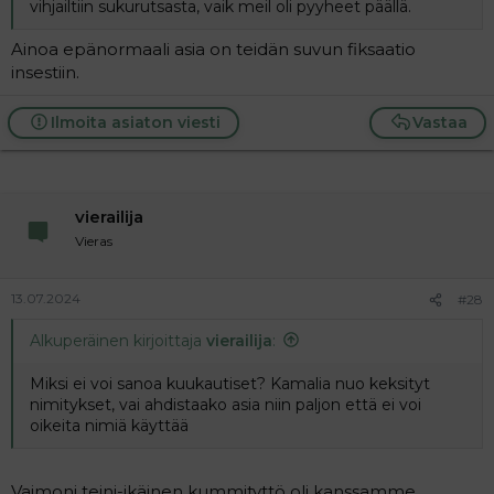
vihjailtiin sukurutsasta, vaik meil oli pyyheet päällä.
Ainoa epänormaali asia on teidän suvun fiksaatio
insestiin.
Ilmoita asiaton viesti
Vastaa
vierailija
Vieras
13.07.2024
#28
Alkuperäinen kirjoittaja
vierailija
:
Miksi ei voi sanoa kuukautiset? Kamalia nuo keksityt
nimitykset, vai ahdistaako asia niin paljon että ei voi
oikeita nimiä käyttää
Vaimoni teini-ikäinen kummityttö oli kanssamme