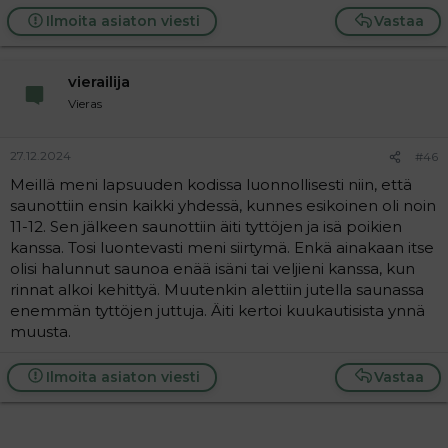
Ilmoita asiaton viesti
Vastaa
vierailija
Vieras
27.12.2024
#46
Meillä meni lapsuuden kodissa luonnollisesti niin, että
saunottiin ensin kaikki yhdessä, kunnes esikoinen oli noin
11-12. Sen jälkeen saunottiin äiti tyttöjen ja isä poikien
kanssa. Tosi luontevasti meni siirtymä. Enkä ainakaan itse
olisi halunnut saunoa enää isäni tai veljieni kanssa, kun
rinnat alkoi kehittyä. Muutenkin alettiin jutella saunassa
enemmän tyttöjen juttuja. Äiti kertoi kuukautisista ynnä
muusta.
Ilmoita asiaton viesti
Vastaa