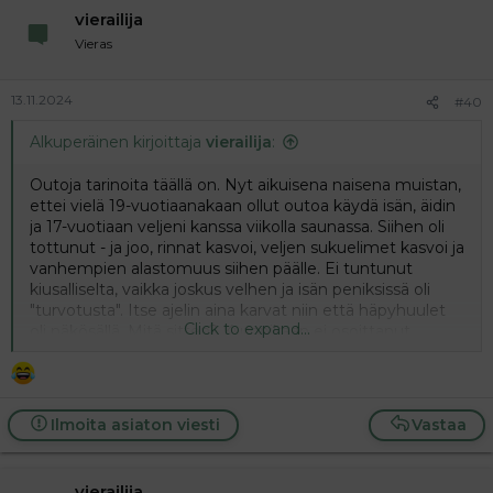
vierailija
Vieras
13.11.2024
#40
Alkuperäinen kirjoittaja
vierailija
:
Outoja tarinoita täällä on. Nyt aikuisena naisena muistan,
ettei vielä 19-vuotiaanakaan ollut outoa käydä isän, äidin
ja 17-vuotiaan veljeni kanssa viikolla saunassa. Siihen oli
tottunut - ja joo, rinnat kasvoi, veljen sukuelimet kasvoi ja
vanhempien alastomuus siihen päälle. Ei tuntunut
kiusalliselta, vaikka joskus velhen ja isän peniksissä oli
"turvotusta". Itse ajelin aina karvat niin että häpyhuulet
Click to expand...
oli näkösällä. Mitä sitten? Kumpikaan ei osoittanut
kiinnostusta ja äidille kaikki oli ihan ok.
Ilmoita asiaton viesti
Vastaa
vierailija