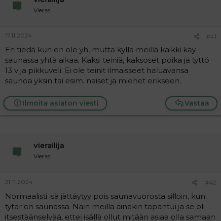
Vieras
17.11.2024
#41
En tiedä kun en ole yh, mutta kyllä meillä kaikki käy
saunassa yhtä aikaa. Kaksi teiniä, kaksoset poika ja tyttö
13 v ja pikkuveli. Ei ole teinit ilmaisseet haluavansa
saunoa yksin tai esim. naiset ja miehet erikseen.
Ilmoita asiaton viesti
Vastaa
vierailija
Vieras
21.11.2024
#42
Normaalisti isä jättäytyy pois saunavuorosta silloin, kun
tytär on saunassa. Näin meillä ainakin tapahtui ja se oli
itsestäänselvää, ettei isällä ollut mitään asiaa olla samaan