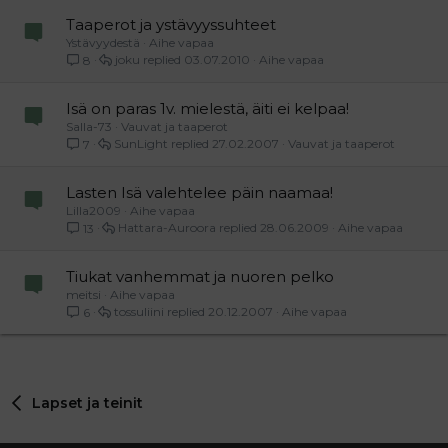
Taaperot ja ystävyyssuhteet
Ystävyydestä
Aihe vapaa
joku
03.07.2010
Aihe vapaa
8
Isä on paras 1v. mielestä, äiti ei kelpaa!
Salla-73
Vauvat ja taaperot
SunLight
27.02.2007
Vauvat ja taaperot
7
Lasten Isä valehtelee päin naamaa!
Lilla2009
Aihe vapaa
Hattara-Auroora
28.06.2009
Aihe vapaa
13
Tiukat vanhemmat ja nuoren pelko
meitsi
Aihe vapaa
tossuliini
20.12.2007
Aihe vapaa
6
Lapset ja teinit