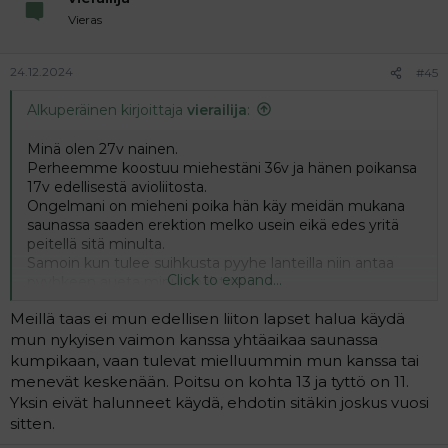
Vieras
24.12.2024
#45
Alkuperäinen kirjoittaja
vierailija
:
Minä olen 27v nainen.
Perheemme koostuu miehestäni 36v ja hänen poikansa
17v edellisestä avioliitosta.
Ongelmani on mieheni poika hän käy meidän mukana
saunassa saaden erektion melko usein eikä edes yritä
peitellä sitä minulta.
Samoin kun tulee suihkusta pyyhe lanteilla niin antaa
Click to expand...
pyyhkeen aueta minun nähteni.
Poika selvästi haluaa näyttää minulle penistään ja seuraa
Meillä taas ei mun edellisen liiton lapset halua käydä
miten reakoin asiaan.
Mieheni vähättelee asiaa mutta miten on?
mun nykyisen vaimon kanssa yhtäaikaa saunassa
kumpikaan, vaan tulevat mielluummin mun kanssa tai
menevät keskenään. Poitsu on kohta 13 ja tyttö on 11.
Yksin eivät halunneet käydä, ehdotin sitäkin joskus vuosi
sitten.