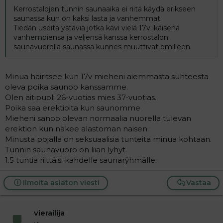
Kerrostalojen tunnin saunaaika ei riitä käydä erikseen
saunassa kun on kaksi lasta ja vanhemmat.
Tiedän useita ystäviä jotka kävi vielä 17v ikäisenä
vanhempiensa ja veljensä kanssa kerrostalon
saunavuorolla saunassa kunnes muuttivat omilleen.
Minua häiritsee kun 17v mieheni aiemmasta suhteesta
oleva poika saunoo kanssamme.
Olen äitipuoli 26-vuotias mies 37-vuotias.
Poika saa erektioita kun saunomme.
Mieheni sanoo olevan normaalia nuorella tulevan
erektion kun näkee alastoman naisen.
Minusta pojalla on seksuaalisia tunteita minua kohtaan.
Tunnin saunavuoro on liian lyhyt.
1.5 tuntia riittäisi kahdelle saunarÿhmälle.
Ilmoita asiaton viesti
Vastaa
vierailija