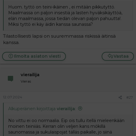
t
i
t
Huom. tyttö on teini-ikäinen , ei mitään pikkutyttö.
a
Maailmassa on paljon insestiä ja lasten hyväksikäyttöä,
j
elän maailmassa, jossa tiedän olevan paljon pahuutta!.
a
Miksi tyttö ei käy äidin kanssa saunassa?
Tilastollisesti lapsi on suuremmassa riskissä äitinsä
kanssa.
Ilmoita asiaton viesti
Vastaa
vierailija
Vieras
12.07.2024
#27
Alkuperäinen kirjoittaja
vierailija
:
No vittu ei oo normaalia. Eip ois tullu itellä mieleenkään
moinen teiniiäs. Kerran olin veljen kans mökillä
saunomassa ja sukulaispojat tälläs paikalle, jo siinä