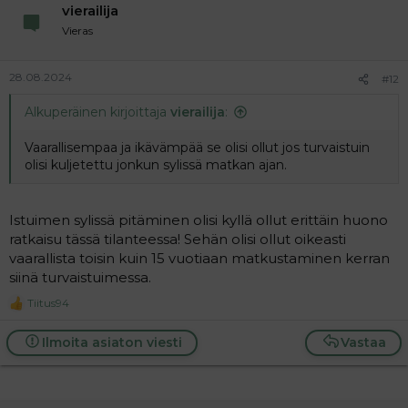
vierailija
Vieras
28.08.2024
#12
Alkuperäinen kirjoittaja
vierailija
:
Vaarallisempaa ja ikävämpää se olisi ollut jos turvaistuin
olisi kuljetettu jonkun sylissä matkan ajan.
Istuimen sylissä pitäminen olisi kyllä ollut erittäin huono
ratkaisu tässä tilanteessa! Sehän olisi ollut oikeasti
vaarallista toisin kuin 15 vuotiaan matkustaminen kerran
siinä turvaistuimessa.
Tiitus94
R
e
a
Ilmoita asiaton viesti
Vastaa
c
t
i
o