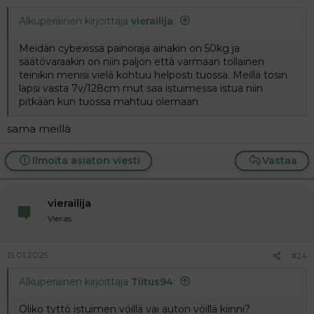
Alkuperäinen kirjoittaja
vierailija
:
Meidän cybexissä painoraja ainakin on 50kg ja
säätövaraakin on niin paljon että varmaan tollainen
teinikin menisi vielä kohtuu helposti tuossa. Meillä tosin
lapsi vasta 7v/128cm mut saa istuimessa istua niin
pitkään kun tuossa mahtuu olemaan
sama meillä
Ilmoita asiaton viesti
Vastaa
vierailija
Vieras
15.01.2025
#24
Alkuperäinen kirjoittaja
Tiitus94
:
Oliko tyttö istuimen vöillä vai auton vöillä kiinni?