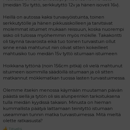
t
i
(meidän 15v tyttö, serkkutyttö 12v ja hänen isoveli 16v).
t
a
Heillä on autossa kaksi turvavyöistuinta, toinen
j
serkkutytölle ja hänen pikkusiskolleen ja tarvitsivat
a
molemmat istuimet mukaan reissuun, koska nuorempi
sisko oli tulossa myöhemmin myös mökille. Takakontti
oli täynnä tavaroista eikä tuo toinen turvaistuin ollut
sinne enää mahtunut niin olivat sitten kokeilleet
mahtuisiko tuo meidän 15v tyttö istumaan istuimeen
Hoikkana tyttönä (noin 156cm pitkä) oli vielä mahtunut
istuimeen isoimmilla säädöillä istumaan ja oli sitten
matkannut mökkimatkan tuossa lasten turvaistuimessa.
Olemme itsekin menossa käymään muutaman päivän
päästä siellä ja tytön oli siis alunperinkin tarkoituksena
tulla meidän kyydissä takaisin. Minusta on hieman
kummallista päätyä laittamaan teinityttö istumaan
useamman tunnin matka turvaistuimessa. Mitä mieltä
olette ratkaisusta?
Tiitus94