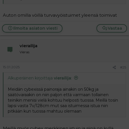
Auton omilla vöillä turvavyöistuimet yleensä toimivat
Ilmoita asiaton viesti
Vastaa
vierailija
Vieras
15.01.2025
#25
Alkuperäinen kirjoittaja
vierailija
:
Meidän cybexissä painoraja ainakin on 50kg ja
säätövaraakin on niin paljon että varmaan tollainen
teinikin menisi vielä kohtuu helposti tuossa. Meillä tosin
lapsi vasta 7v/128cm mut saa istuimessa istua niin
pitkään kun tuossa mahtuu olemaan
Meillä myös cybex merkkinen istuin ja siinä on kyllä