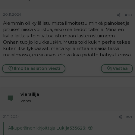
20.11.2024
#20
Aiemmin oli kyllä istuimista ilmoitettu minkä painoiset ja
pituiset niissä voi istua, eikö ole tiedot tallella. Minä en
kyllä laittaisi teinityttöä istumaan lasten istuimeen.
Onhan tuo jo loukkauskin. Mutta toki kukin perhe tekee
kuten itse tykkäävät, meitä kyllä riittää erilaisia tässä
maailmassa, en sii arvostele vaikka pidätte babysitterissä.
Ilmoita asiaton viesti
Vastaa
vierailija
Vieras
21.11.2024
#21
Alkuperäinen kirjoittaja
Lukija535623
: