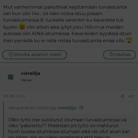
Mut vanhemmat pakottivat käyttämään turvaistuinta
viel kun olin 14v... oli niiiin noloa istuu jossain
turvaistuimessa 8. luokalla varsinkin ku kavereita tuli
kyytiin
olin silloin aika lyhyt joku 145cm ja meidän
autossa olin AINA istuimessa. Kavereiden kyydissä istuin
ihan penkillä ku ei niillä mitää turvaistuimia enää ollu
Ilmoita asiaton viesti
Vastaa
vierailija
Vieras
08.08.2024
#10
Alkuperäinen kirjoittaja
vierailija
:
Oliko tyttö itse suostunut istumaan turvaistuimessa vai
oliko "pakotettu"? Mielestäni jos tyttö on mahtunut
hyvin tuossa istuimessa istumaan eikä ole ollut aivan liian
iso siihen, niin en näkisi ongelmana että teini on