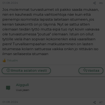
01.08.2024
#6
Jos molemmat turvaistuimet oli pakko saada mukaan,
niin en kauheasti muita vaihtoehtoja näe kuin että
pienempi isommista lapsista laitetaan istuimeen, jos
kerran takakontti on jo täynnä. Nyt se sattui sitten
olemaan teidän tyttö mutta eipä tuo nyt kovin vakavaa
ole turvaistuimessa "joutua" olemaan. Istuin on ollut
tytölle vielä ihan sopivan kokoinenkin eikä vaarallisen
pieni! Turvallisempaahan matkustaminen on lasten
istuimessa kolarin sattuessa vaikka onkin jo riittävän iso
ilman sellaisesta istumaan
Tiitus94
R
e
a
Ilmoita asiaton viesti
Vastaa
c
t
i
Aigguli
o
n
Uusi jäsen
s
:
01.08.2024
#7