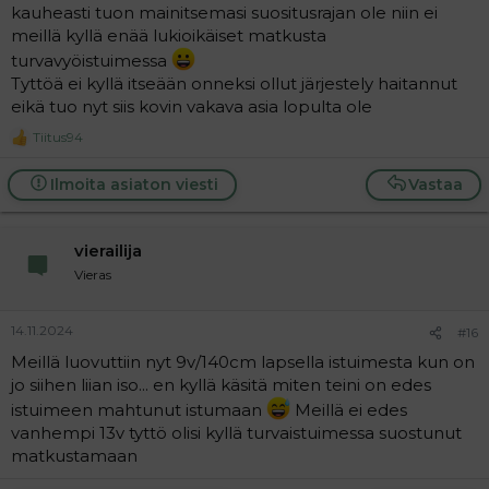
kauheasti tuon mainitsemasi suositusrajan ole niin ei
meillä kyllä enää lukioikäiset matkusta
turvavyöistuimessa
Tyttöä ei kyllä itseään onneksi ollut järjestely haitannut
eikä tuo nyt siis kovin vakava asia lopulta ole
Tiitus94
R
e
a
Ilmoita asiaton viesti
Vastaa
c
t
i
vierailija
o
n
Vieras
s
:
14.11.2024
#16
Meillä luovuttiin nyt 9v/140cm lapsella istuimesta kun on
jo siihen liian iso... en kyllä käsitä miten teini on edes
istuimeen mahtunut istumaan
Meillä ei edes
vanhempi 13v tyttö olisi kyllä turvaistuimessa suostunut
matkustamaan