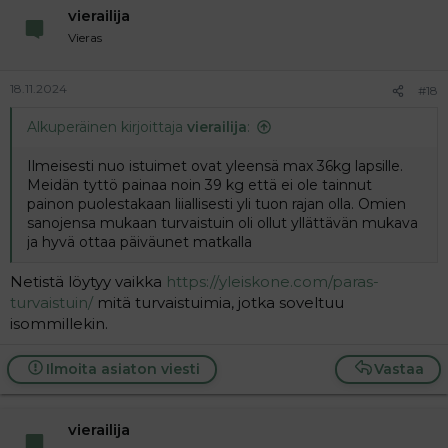
vierailija
o
n
Vieras
s
:
18.11.2024
#18
Alkuperäinen kirjoittaja
vierailija
:
Ilmeisesti nuo istuimet ovat yleensä max 36kg lapsille.
Meidän tyttö painaa noin 39 kg että ei ole tainnut
painon puolestakaan liiallisesti yli tuon rajan olla. Omien
sanojensa mukaan turvaistuin oli ollut yllättävän mukava
ja hyvä ottaa päiväunet matkalla
Netistä löytyy vaikka
https://yleiskone.com/paras-
turvaistuin/
mitä turvaistuimia, jotka soveltuu
isommillekin.
Ilmoita asiaton viesti
Vastaa
vierailija