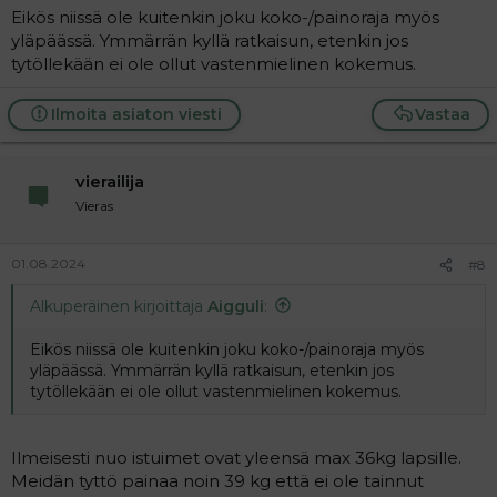
Eikös niissä ole kuitenkin joku koko-/painoraja myös
yläpäässä. Ymmärrän kyllä ratkaisun, etenkin jos
tytöllekään ei ole ollut vastenmielinen kokemus.
Ilmoita asiaton viesti
Vastaa
vierailija
Vieras
01.08.2024
#8
Alkuperäinen kirjoittaja
Aigguli
:
Eikös niissä ole kuitenkin joku koko-/painoraja myös
yläpäässä. Ymmärrän kyllä ratkaisun, etenkin jos
tytöllekään ei ole ollut vastenmielinen kokemus.
Ilmeisesti nuo istuimet ovat yleensä max 36kg lapsille.
Meidän tyttö painaa noin 39 kg että ei ole tainnut