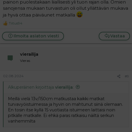
painon puolestakaan liiallisesti yli tuon rajan olla. Omien
sanojensa mukaan turvaistuin oli ollut yllättävän mukava
ja hyvä ottaa päiväunet matkalla
Tiitus94
R
e
a
Ilmoita asiaton viesti
Vastaa
c
t
i
o
vierailija
n
Vieras
s
:
02.08.2024
#9
Alkuperäinen kirjoittaja
vierailija
:
Meillä vielä 13v/150cm matkustaa kaikki matkat
turvavyöistuimessa ja hyvin on mahtunut siinä olemaan.
En tosin itse kyllä 15 vuotiasta istuimeen laittaisi noin
pitkälle matkalle. Ei ehkä paras ratkaisu näiltä serkun
vanhemmilta