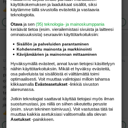
hyvin on selvinnyt ilman traumoja
käyttökokemuksen ja laadukkaat sisällöt, siksi
käytämme tällä sivustolla evästeitä ja vastaavia
Tiitus94
R
teknologioita.
e
a
Ilmoita asiaton viesti
Vastaa
Otava
ja sen
(95) teknologia- ja mainoskumppania
c
keräävät tietoa (esim. vierailemis­tasi sivuista ja laitteesi
t
ominaisuuk­sista) seuraaviin käyttötarkoituksiin:
i
vierailija
o
n
Sisällön ja palveluiden parantaminen
Vieras
s
Kohdennettu mainonta ja markkinointi
:
Kävijämäärien ja mainonnan mittaaminen
12.09.2024
#14
Hyväksymällä evästeet, annat luvan tietojesi käsittelyyn
Turvavyöistuintahan on suositeltavaakin käyttää 150cm
näihin käyttötarkoituksiin. Mikäli et hyväksy evästeitä,
osa palveluista tai sisällöistä ei välttämättä toimi
pituuteen asti, joten eihän tuo teidän lapsi kovin kauaa
optimaalisesti. Voit muuttaa valintojasi milloin tahansa
ole varmaan vielä muutenkaan matkustanut ilman
klikkaamalla
Evästeasetukset
-linkkiä sivuston
istuinta niin eikai tuossa ole mitään kummallista? Tietty
alareunassa.
teinit nyt nolostelee milloin mitäkin mutta eihän tässä
ilmeisesti ollut lasta edes kummemmin haitanut tuo
Jotkin teknologiat saattavat käyttää tietojasi myös ilman
suostumustasi, jos niillä on siihen oikeutettu peruste
järjestely niin minusta ainakin ihan normaalia.
(esim. sivun tekninen toimivuus). Voit vastustaa tätä tai
Tiitus94
muuttaa kaikkia asetuksiasi valitsemalla alla olevan
R
e
Asetukset
-painikkeen.
a
Ilmoita asiaton viesti
Vastaa