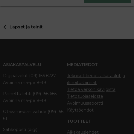
18
Tahoma
22
Times New Roman
26
Trebuchet MS
Lapset ja teinit
Verdana
ASIAKASPALVELU
MEDIATIEDOT
Digipalvelut (09) 156 6227
Tekniset tiedot, aikataulut ja
Avoinna ma–pe 8–19
ilmoitushinnat
Tietoa verkon kävijöistä
Painettu lehti (09) 156 665
Tietosuojaseloste
Avoinna ma–pe 8–19
Avoimuusraportti
Käyttöehdot
Otavamedian vaihde (09) 156
61
TUOTTEET
Sähköposti (digi)
Aikakauslehdet