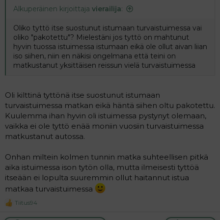
Alkuperäinen kirjoittaja
vierailija
:
Oliko tyttö itse suostunut istumaan turvaistuimessa vai
oliko "pakotettu"? Mielestäni jos tyttö on mahtunut
hyvin tuossa istuimessa istumaan eikä ole ollut aivan liian
iso siihen, niin en näkisi ongelmana että teini on
matkustanut yksittäisen reissun vielä turvaistuimessa
Oli kilttinä tyttönä itse suostunut istumaan
turvaistuimessa matkan eikä häntä siihen oltu pakotettu.
Kuulemma ihan hyvin oli istuimessa pystynyt olemaan,
vaikka ei ole tyttö enää moniin vuosiin turvaistuimessa
matkustanut autossa.
Onhan miltein kolmen tunnin matka suhteellisen pitkä
aika istuimessa ison tytön olla, mutta ilmeisesti tyttöä
itseään ei lopulta suuremmin ollut haitannut istua
matkaa turvaistuimessa
Tiitus94
R
e