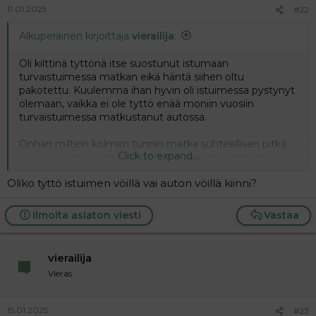
11.01.2025
#22
Alkuperäinen kirjoittaja
vierailija
:
Oli kilttinä tyttönä itse suostunut istumaan
turvaistuimessa matkan eikä häntä siihen oltu
pakotettu. Kuulemma ihan hyvin oli istuimessa pystynyt
olemaan, vaikka ei ole tyttö enää moniin vuosiin
turvaistuimessa matkustanut autossa.
Onhan miltein kolmen tunnin matka suhteellisen pitkä
Click to expand...
aika istuimessa ison tytön olla, mutta ilmeisesti tyttöä
itseään ei lopulta suuremmin ollut haitannut istua
Oliko tyttö istuimen vöillä vai auton vöillä kiinni?
matkaa turvaistuimessa
Ilmoita asiaton viesti
Vastaa
vierailija
Vieras
15.01.2025
#23