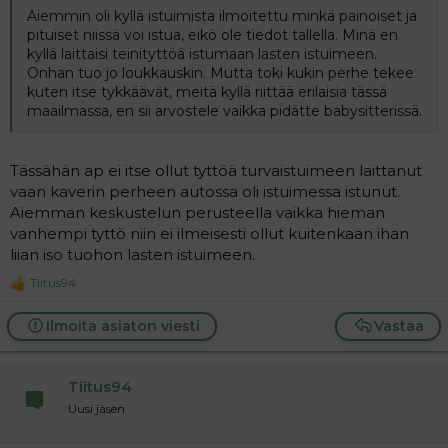
Aiemmin oli kyllä istuimista ilmoitettu minkä painoiset ja
pituiset niissä voi istua, eikö ole tiedot tallella. Minä en
kyllä laittaisi teinityttöä istumaan lasten istuimeen.
Onhan tuo jo loukkauskin. Mutta toki kukin perhe tekee
kuten itse tykkäävät, meitä kyllä riittää erilaisia tässä
maailmassa, en sii arvostele vaikka pidätte babysitterissä.
Tässähän ap ei itse ollut tyttöä turvaistuimeen laittanut
vaan kaverin perheen autossa oli istuimessa istunut.
Aiemman keskustelun perusteella vaikka hieman
vanhempi tyttö niin ei ilmeisesti ollut kuitenkaan ihan
liian iso tuohon lasten istuimeen.
Tiitus94
R
e
a
Ilmoita asiaton viesti
Vastaa
c
t
i
Tiitus94
o
n
Uusi jäsen
s
: