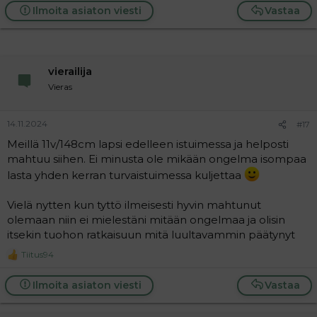
Ilmoita asiaton viesti
Vastaa
vierailija
Vieras
14.11.2024
#17
Meillä 11v/148cm lapsi edelleen istuimessa ja helposti
mahtuu siihen. Ei minusta ole mikään ongelma isompaa
lasta yhden kerran turvaistuimessa kuljettaa
Vielä nytten kun tyttö ilmeisesti hyvin mahtunut
olemaan niin ei mielestäni mitään ongelmaa ja olisin
itsekin tuohon ratkaisuun mitä luultavammin päätynyt
Tiitus94
R
e
a
Ilmoita asiaton viesti
Vastaa
c
t
i