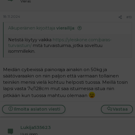
Vieras
18.11.2024
#19
Alkuperäinen kirjoittaja
vierailija
:
Netistä löytyy vaikka
https://yleiskone.com/paras-
turvaistuin/
mitä turvaistuimia, jotka soveltuu
isommillekin.
Meidän cybexissä painoraja ainakin on 50kg ja
säätövaraakin on niin paljon että varmaan tollainen
teinikin menisi vielä kohtuu helposti tuossa. Meillä tosin
lapsi vasta 7v/128cm mut saa istuimessa istua niin
pitkään kun tuossa mahtuu olemaan
Ilmoita asiaton viesti
Vastaa
Lukija535623
Uusi jäsen