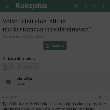
Voiko teinitytön laittaa
matkustamaan turvaistuimessa?
V
E
vierailija
31.07.2024
i
n
e
s
Vastaa
s
i
t
m
Lapset ja teinit
i
m
k
ä
1
2
Seuraava
e
i
t
n
j
e
vierailija
u
n
Vieras
n
v
a
i
l
e
31.07.2024
#1
o
s
Tyttö lähti viettämään kesää serkkujensa kanssa mökille.
i
t
Matkassa oli kaksi aikuista ja yhteensä kolme lasta