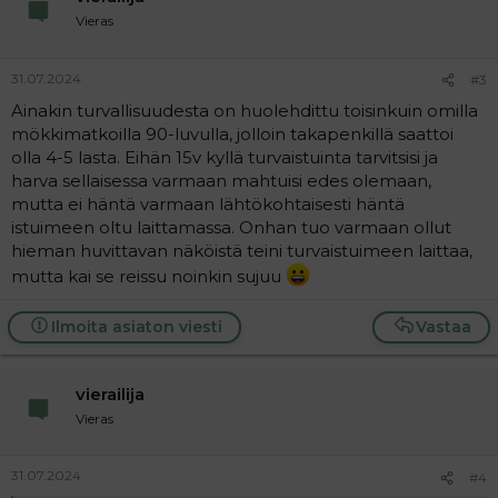
s
:
Vieras
31.07.2024
#3
Ainakin turvallisuudesta on huolehdittu toisinkuin omilla
mökkimatkoilla 90-luvulla, jolloin takapenkillä saattoi
olla 4-5 lasta. Eihän 15v kyllä turvaistuinta tarvitsisi ja
harva sellaisessa varmaan mahtuisi edes olemaan,
mutta ei häntä varmaan lähtökohtaisesti häntä
istuimeen oltu laittamassa. Onhan tuo varmaan ollut
hieman huvittavan näköistä teini turvaistuimeen laittaa,
mutta kai se reissu noinkin sujuu
Ilmoita asiaton viesti
Vastaa
vierailija
Vieras
31.07.2024
#4