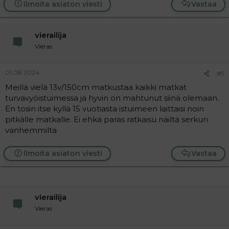
a
Ilmoita asiaton viesti
Vastaa
c
t
i
vierailija
o
n
Vieras
s
:
01.08.2024
#5
Meillä vielä 13v/150cm matkustaa kaikki matkat
turvavyöistuimessa ja hyvin on mahtunut siinä olemaan.
En tosin itse kyllä 15 vuotiasta istuimeen laittaisi noin
pitkälle matkalle. Ei ehkä paras ratkaisu näiltä serkun
vanhemmilta
Ilmoita asiaton viesti
Vastaa
vierailija
Vieras