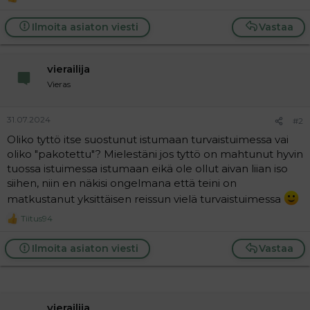
R
e
a
Ilmoita asiaton viesti
Vastaa
c
t
i
vierailija
o
n
Vieras
s
:
31.07.2024
#2
Oliko tyttö itse suostunut istumaan turvaistuimessa vai
oliko "pakotettu"? Mielestäni jos tyttö on mahtunut hyvin
tuossa istuimessa istumaan eikä ole ollut aivan liian iso
siihen, niin en näkisi ongelmana että teini on
matkustanut yksittäisen reissun vielä turvaistuimessa
Tiitus94
R
e
a
Ilmoita asiaton viesti
Vastaa
c
t
i
o
n
vierailija