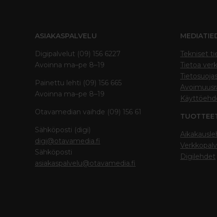
ASIAKASPALVELU
MEDIATIE
Digipalvelut (09) 156 6227
Tekniset ti
Avoinna ma–pe 8–19
Tietoa verk
Tietosuoja
Painettu lehti (09) 156 665
Avoimuusra
Avoinna ma–pe 8–19
Käyttöehd
Otavamedian vaihde (09) 156 61
TUOTTEE
Sähköposti (digi)
Aikakausle
digi@otavamedia.fi
Verkkopalv
Sähköposti
Digilehdet
asiakaspalvelu@otavamedia.fi