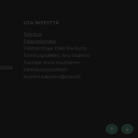
OTA YHTEYTTÄ
Toimitus
Palautelomake
Päätoimittaja: Erkki Meriluoto
Toimituspäällikkö: Anu Vaskimo
Tuottaja: Anna Huuhtanen
inonta
Sähköpostiosoitteet:
etunimi.sukunimi@otava.fi