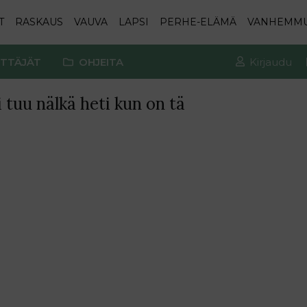
T
RASKAUS
VAUVA
LAPSI
PERHE-ELÄMÄ
VANHEMM
TTÄJÄT
OHJEITA
Kirjaudu
i tuu nälkä heti kun on tä