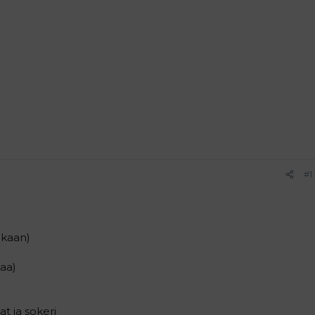
#1
ukaan)
laa)
at ja sokeri