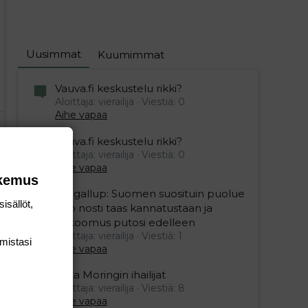
Uusimmat
Kuumimmat
Vauva.fi keskustelu rikki?
Aloittaja: vierailija
Viestiä: 0
Aihe vapaa
Vauva.fi keskustelu rikki?
Aloittaja: vierailija
Viestiä: 0
Aihe vapaa
okemus
Yle gallup: Suomen suosituin puolue
isällöt,
Sdp nosti taas kannatustaan ja
kokoomus putosi edelleen
Aloittaja: vierailija
Viestiä: 1
mis­tasi
Aihe vapaa
Mika Moringin ihailijat
Aloittaja: vierailija
Viestiä: 8
editoriin…
sele
Aihe vapaa