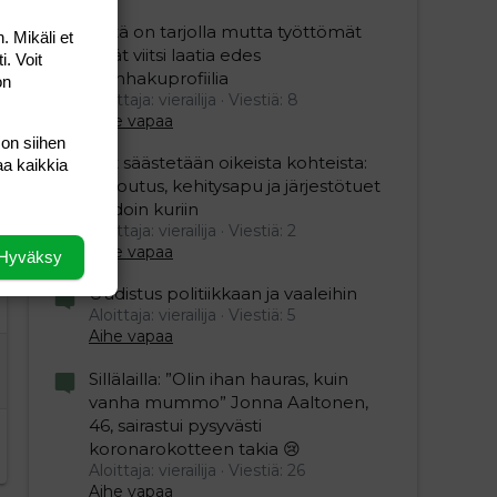
Töitä on tarjolla mutta työttömät
. Mikäli et
eivät viitsi laatia edes
i. Voit
työnhakuprofiilia
on
Aloittaja: vierailija
Viestiä: 8
Aihe vapaa
 on siihen
Nyt säästetään oikeista kohteista:
aa kaikkia
kotoutus, kehitysapu ja järjestötuet
vihdoin kuriin
Aloittaja: vierailija
Viestiä: 2
Aihe vapaa
Hyväksy
Uudistus politiikkaan ja vaaleihin
Aloittaja: vierailija
Viestiä: 5
Aihe vapaa
Sillälailla: ”Olin ihan hauras, kuin
vanha mummo” Jonna Aaltonen,
46, sairastui pysyvästi
koronarokotteen takia 😢
Aloittaja: vierailija
Viestiä: 26
Aihe vapaa