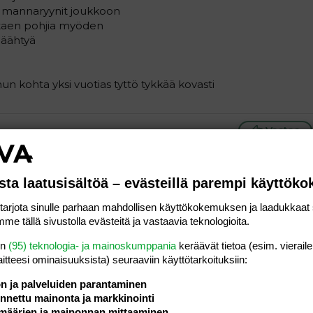
one)mannaryynit joukkoon
ttaen pohjia myöden
 jäähtyä
n kohta yksi vuotias tyttö tykkää kovasti
Vastaa
#2
sta laatusisältöä – evästeillä parempi käyttök
spipuuron. Ja mansikka toimii kanssa. Voiski pyöräyttää nyt
rjota sinulle parhaan mahdollisen käyttökokemuksen ja laadukkaat s
me tällä sivustolla evästeitä ja vastaavia teknologioita.
Vastaa
en
(95) teknologia- ja mainoskumppania
keräävät tietoa (esim. vieraile
laitteesi ominaisuuk­sista) seuraaviin käyttötarkoituksiin:
ön ja palveluiden parantaminen
nettu mainonta ja markkinointi
a vasemmalle
al
ärjestetty lista
editoriin…
saus
Paragraph format
Lisää hyperlinkki
Lisää kuva
Laajennettuun editoriin…
Kumoa
Laajennettuun 
Esikat
määrien ja mainonnan mittaaminen