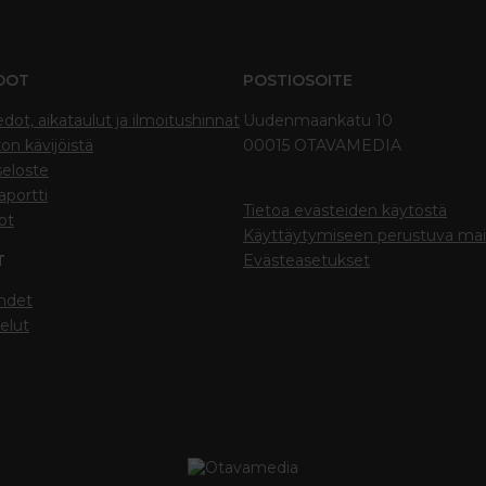
DOT
POSTIOSOITE
edot, aikataulut ja ilmoitushinnat
Uudenmaankatu 10
on kävijöistä
00015 OTAVAMEDIA
seloste
portti
Tietoa evästeiden käytöstä
ot
Käyttäytymiseen perustuva ma
T
Evästeasetukset
hdet
elut