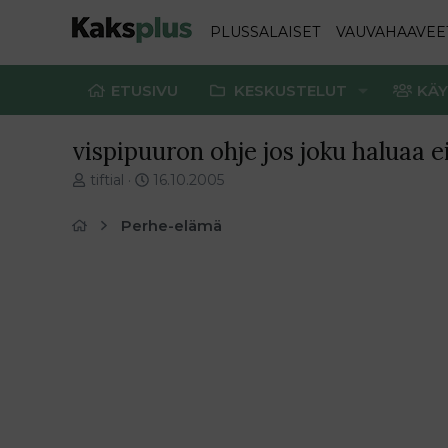
PLUSSALAISET
VAUVAHAAVEE
ETUSIVU
KESKUSTELUT
KÄY
vispipuuron ohje jos joku haluaa e
V
E
tiftial
16.10.2005
i
n
e
s
Perhe-elämä
s
i
t
m
i
m
k
ä
e
i
t
n
j
e
u
n
n
v
a
i
l
e
o
s