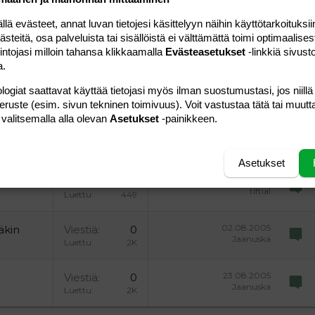
ding 1
tä
ärjestämätön lista
 luonnos
ontal line
nen koodi
isäinen spoiler
odi
 evästeet, annat luvan tietojesi käsittelyyn näihin käyttötarkoituksiin
uonnos
 oikealle
Suurenna sisennystä
teitä, osa palveluista tai sisällöistä ei välttämättä toimi optimaalisest
ding 2
intojasi milloin tahansa klikkaamalla
Evästeasetukset
-linkkiä sivust
y text
Pienennä sisennystä
ing 3
a.
logiat saattavat käyttää tietojasi myös ilman suostumustasi, jos niillä
Lähetä vastaus
peruste (esim. sivun tekninen toimivuus). Voit vastustaa tätä tai muutt
 valitsemalla alla olevan
Asetukset
-painikkeen.
Asetukset
16.10.2005
tkin
Viestiä
0
tiftial
Luettu
449
02.08.2005
täkin
Viestiä
0
Jaanuska
Luettu
2K
23.08.2005
Viestiä
0
Jaanuska
Luettu
2K