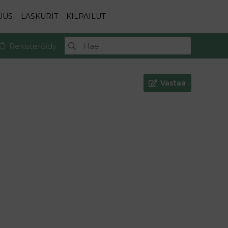
UUS
LASKURIT
KILPAILUT
Rekisteröidy
Vastaa