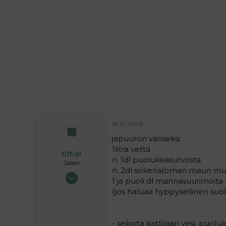
i
t
t
i
t
a
j
a
16.10.2005
japuuron väriseksi
1litra vettä
tiftial
n. 1dl puolukkasurvosta
Jäsen
n. 2dl sokeria(oman maun m
25.10.2004
1 ja puoli dl mannasuurimoita
291
(jos haluaa hyppysellinen suo
0
16
- sekoita kattilaan vesi, puoluk