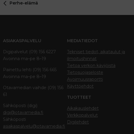
Perhe-elämä
ASIAKASPALVELU
MEDIATIEDOT
Digipalvelut (09) 156 6227
Tekniset tiedot, aikataulut ja
Avoinna ma–pe 8–19
ilmoitushinnat
Tietoa verkon kävijöistä
Painettu lehti (09) 156 665
Tietosuojaseloste
Avoinna ma–pe 8–19
Avoimuusraportti
Käyttöehdot
Otavamedian vaihde (09) 156
61
TUOTTEET
Sähköposti (digi)
Aikakauslehdet
digi@otavamedia.fi
Verkkopalvelut
Sähköposti
Digilehdet
asiakaspalvelu@otavamedia.fi