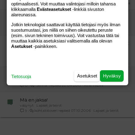
Rempseät roiskeläpät
05.04.2014
Aihe vapaa
44
optimaalisesti. Voit muuttaa valintojasi milloin tahansa
klikkaamalla
Evästeasetukset
-linkkiä sivuston
alareunassa.
hirveä anoppi!!
äiti()
Perhe-elämä
Jotkin teknologiat saattavat käyttää tietojasi myös ilman
lolu
25.11.2010
Perhe-elämä
13
suostumustasi, jos niillä on siihen oikeutettu peruste
(esim. sivun tekninen toimivuus). Voit vastustaa tätä tai
muuttaa kaikkia asetuksiasi valitsemalla alla olevan
Mies on koti-isä: makaa aamuisin pitkään; lapset
Asetukset
-painikkeen.
sotkevat ja kitisevät...
äiti pulassa
Aihe vapaa
"vieras"
14.07.2013
Aihe vapaa
20
Siivouspäivä
Asetukset
Hyväksy
Tietosuoja
"Jenna"
Aihe vapaa
"Jenna"
22.04.2013
Aihe vapaa
0
Mä en jaksa!
väsynyt
Lapset ja teinit
kohtalotoveri
07.10.2006
Lapset ja teinit
9