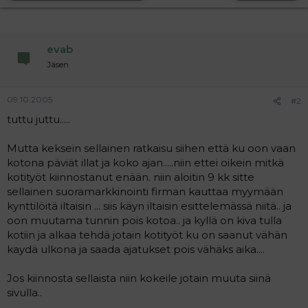
a
j
a
evab
Jäsen
09.10.2005
#2
tuttu juttu.....
Mutta keksein sellainen ratkaisu siihen että ku oon vaan
kotona päviät illat ja koko ajan.....niin ettei oikein mitkä
kotityöt kiinnostanut enään. niin aloitin 9 kk sitte
sellainen suoramarkkinointi firman kauttaa myymään
kynttilöitä iltaisin ... siis käyn iltaisin esittelemässä niitä.. ja
oon muutama tunnin pois kotoa.. ja kyllä on kiva tulla
kotiin ja alkaa tehdä jotain kotityöt ku on saanut vähän
kaydä ulkona ja saada ajatukset pois vähäks aika....
Jos kiinnosta sellaista niin kokeile jotain muuta siinä
sivulla..