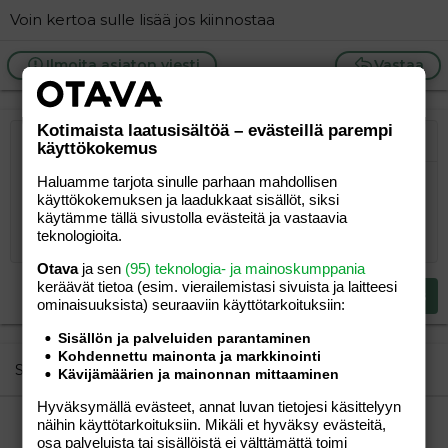
Voin kertoa sulle lisää jos kiinnostaa
Ilmoita asiaton viesti
Vastaa
Kotimaista laatusisältöä – evästeillä parempi
Järjestetty lista
käyttökokemus
Lihavoitu
Kursivoitu
Laajennettuun editoriin…
Lista
Laajennettuun editoriin…
Lisää hyperlinkki
Lisää kuva
Hymiöt
Laajennettuun editorii
Kumoa
Laajennettuu
Esikat
Järjestämätön lista
Kirjoita vastaus...
Haluamme tarjota sinulle parhaan mahdollisen
Tasaa vasemmalle
9
Normal
Tallenna luonnos
Arial
Fontin koko
Tasaus
Lainaus
Tee uudelleen
Lisää video/media
BBCode-näkymä
Tekstiväri
Paragraph format
Lisää taulukko
Poista muotoilu
Kirjasintyyli
Insert horizontal line
Luonnokset
Yliviivaa
Spoiler
Alleviivattu
Koodi
Rivinsisäinen koodi
Rivinsisäinen spoiler
käyttökokemuksen ja laadukkaat sisällöt, siksi
10
Poista luonnos
Book Antiqua
Suurenna sisennystä
Heading 1
Keskitä
käytämme tällä sivustolla evästeitä ja vastaavia
teknologioita.
12
Courier New
Pienennä sisennystä
Tasaa oikealle
Heading 2
Otava
ja sen
(95) teknologia- ja mainoskumppania
15
Georgia
keräävät tietoa (esim. vierailemis­tasi sivuista ja laitteesi
Justify text
Heading 3
Lähetä vastaus
18
ominaisuuk­sista) seuraaviin käyttötarkoituksiin:
Tahoma
22
Times New Roman
Sisällön ja palveluiden parantaminen
Kohdennettu mainonta ja markkinointi
26
Trebuchet MS
Similar threads
Kävijämäärien ja mainonnan mittaaminen
Verdana
Hyväksymällä evästeet, annat luvan tietojesi käsittelyyn
Tiedätkö miltä masennus tuntuu?
näihin käyttötarkoituksiin. Mikäli et hyväksy evästeitä,
azuca
Aihe vapaa
osa palveluista tai sisällöistä ei välttämättä toimi