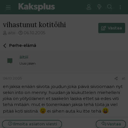
vihastunut kotitöihi
Vastaa
V
E
äitiii
06.10.2005
i
n
e
s
Perhe-elämä
s
i
t
m
äitiii
i
m
Uusi jäsen
k
ä
e
i
t
n
06.10.2005
#1
j
e
en jaksa enään siivota. joudun joka päivä siivoomaan nyt
u
n
sekin into on menny. huudan ja kiukuttelen miehelleni
n
v
a
i
joka on yötyöläinen et saakelin laiska ettet sä edes viiti
l
e
tehä mitään. mut ei toinenkaan jaksa tehä töitä ja viel
o
s
pitää koti siistinä.
ei siihen auta ku itte tehä
i
t
t
i
Ilmoita asiaton viesti
Vastaa
t