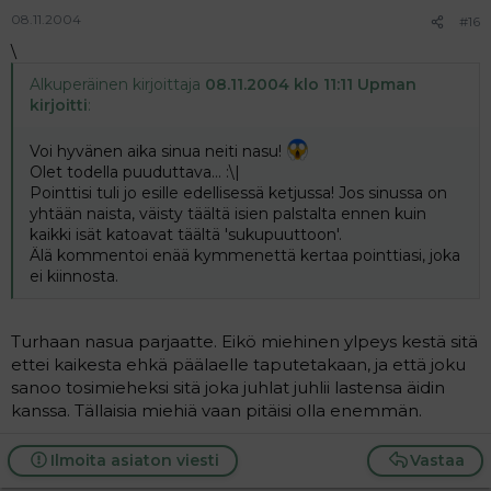
08.11.2004
#16
\
Alkuperäinen kirjoittaja
08.11.2004 klo 11:11 Upman
kirjoitti
:
Voi hyvänen aika sinua neiti nasu!
Olet todella puuduttava... :\|
Pointtisi tuli jo esille edellisessä ketjussa! Jos sinussa on
yhtään naista, väisty täältä isien palstalta ennen kuin
kaikki isät katoavat täältä 'sukupuuttoon'.
Älä kommentoi enää kymmenettä kertaa pointtiasi, joka
ei kiinnosta.
Turhaan nasua parjaatte. Eikö miehinen ylpeys kestä sitä
ettei kaikesta ehkä päälaelle taputetakaan, ja että joku
sanoo tosimieheksi sitä joka juhlat juhlii lastensa äidin
kanssa. Tällaisia miehiä vaan pitäisi olla enemmän.
Ilmoita asiaton viesti
Vastaa