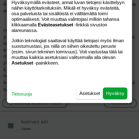
Hyväksymällä evästeet, annat luvan tietojesi käsittelyyn
Älä kommentoi enää kymmenettä kertaa pointtiasi, joka
näihin käyttötarkoituksiin. Mikäli et hyväksy evästeitä,
ei kiinnosta.
osa palveluista tai sisällöistä ei välttämättä toimi
optimaalisesti. Voit muuttaa valintojasi milloin tahansa
klikkaamalla
Evästeasetukset
-linkkiä sivuston
Hyvä konjakki, laatikko sikareita ja sauna kuuluvat
alareunassa.
perinteisesti varpajaisten viettoon. Näin on ollut monissa
Jotkin teknologiat saattavat käyttää tietojasi myös ilman
kemuissa, joissa olen ollut mukana. Vaimot ovat
suostumustasi, jos niillä on siihen oikeutettu peruste
etukäteen avustaneet pöytäherkuissa, joskus jopa
(esim. sivun tekninen toimivuus). Voit vastustaa tätä tai
miehet ovat 'kokkailleet' kimpassa. Kesäisin on helppo
muuttaa kaikkia asetuksiasi valitsemalla alla olevan
yhdistää teemaan vaikka Barbeque-grillijuhlat.
Asetukset
-painikkeen.
Erilaisia ajankohtia on myös ollut. Toiset pitävät juhlansa
heti kun perhe on vielä sairaalassa, toiset vasta
kotiutumisen ja tutustumisen jälkeen parin viikon päästä
syntymisestä. Jälkimmäinen ehkä parempi.
Asetukset
Hyväksy
Tietosuoja
Ilmoita asiaton viesti
Vastaa
kolmen äiti
Jäsen