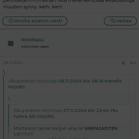
perinteitä!!!!!!!!!!!!!!!!!!eihän niitä mielenkiintoisia keskusteluja
muuten synny :kieh: :kieh:
Ilmoita asiaton viesti
Vastaa
NeitiNasu
Aktiivinen jäsen
08.11.2004
#14
\
Alkuperäinen kirjoittaja
08.11.2004 klo 08:16 merelle
kirjoitti
:
\
Alkuperäinen kirjoittaja
07.11.2004 klo 22:44 Yks
tuleva äiti kirjoitti
:
Mutta kun tämän ketjun aihe oli
VARPAJAISTEN
VIETTO
!!!