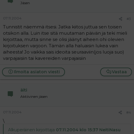
Jäsen
07.11.2004
#3
Tunnistit näemmä itsesi. Jatka kiitos juttua sen toisen
otsikon alla. Luin itse sitä muutaman päivän ja teki mieli
kirjoittaa, mutta sinne se olisi jäänyt aiheen ohi olevien
kirjoituksen varjoon. Tämän alla haluaisin lukea vain
aiheesta! Jo vaikka sais ideoita seuraaviin(jos luoja suo)
varpajaisiin tai kavereiden varpajaisiin
Ilmoita asiaton viesti
Vastaa
äiti
Aktiivinen jäsen
07.11.2004
#4
\
Alkuperäinen kirjoittaja
07.11.2004 klo 15:37 NeitiNasu