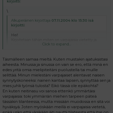
kirjoitti
:
\
Alkuperäinen kirjoittaja
07.11.2004 klo 15:30 isä
kirjoitti
:
Hei!
Kirjoitetaan tähän miten on varpajaisia vietetty ja
Click to expand...
koska; kun tuo toinen ketju on lähinnä yhden
ihmisen terrorisoima.
Click to expand...
Täsmälleen samaa mieltä. Kuten muistakin ajatuksistasi
Harvemmin sitä kukaan yksin keskustelee. B)
aiheesta. Minussa ja sinussa on vain se ero, että minä en
edes yritä omia mielipiteitäni puolustella tai muille
selittää. Minun mielestäni varpajaiset alentavat naisen
synnytyskoneeksi: nainen kantaa lapsen, synnyttää sen ja
mies juhlii työnsä tulosta? Eikö tässä ole epäkohta?
En kuten neitinasu voi sanoa ettenkö ymmärtäisi
varpajaisia: toki ymmärrän miehen tarpeen päteä
tässäkin tilanteessa, mutta missään muodossa en sitä voi
hyväksyä. Joten myöskään meillä ei varpajaisia vietetä,
enkä usko että yksikään äiti nauttii tilateesta että itse on