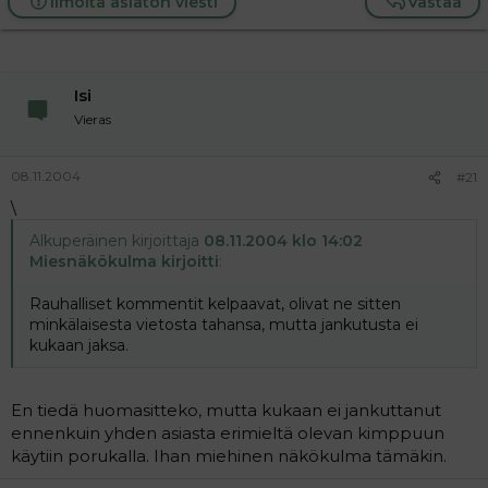
Ilmoita asiaton viesti
Vastaa
Isi
Vieras
08.11.2004
#21
\
Alkuperäinen kirjoittaja
08.11.2004 klo 14:02
Miesnäkökulma kirjoitti
:
Rauhalliset kommentit kelpaavat, olivat ne sitten
minkälaisesta vietosta tahansa, mutta jankutusta ei
kukaan jaksa.
En tiedä huomasitteko, mutta kukaan ei jankuttanut
ennenkuin yhden asiasta erimieltä olevan kimppuun
käytiin porukalla. Ihan miehinen näkökulma tämäkin.