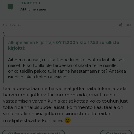
mamma
Aktiivinen jäsen
07.11.2004
#9
\
Alkuperäinen kirjoittaja
07.11.2004 klo 17:53 surullista
kirjoitti
:
Aiheena on isät, mutta tänne kirjoittelevat riidanhaluiset
naiset. Eikö tuolla ole tarpeeksi otsikoita teille naisille,
onko teidän pakko tulla tänne haastamaan riita? Antakaa
isienkin jakaa kokemuksiaan!
täällä peesataan.ne harvat isät jotka näitä lukee ja vielä
harvemmat jotka viittii kommentoida, ei viitti nähä
vastaamisen vaivan kun akat sekottaa koko touhun just
tolla riidanhaluisuudella.isät! kommentoikaa, täällä on
vielä niitäkin naisia jotka on kiinnostuneita teidän
mielipiteistä.aihe kuin aihe.