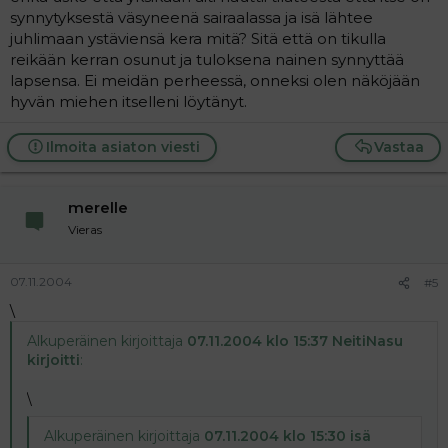
synnytyksestä väsyneenä sairaalassa ja isä lähtee
juhlimaan ystäviensä kera mitä? Sitä että on tikulla
reikään kerran osunut ja tuloksena nainen synnyttää
lapsensa. Ei meidän perheessä, onneksi olen näköjään
hyvän miehen itselleni löytänyt.
Ilmoita asiaton viesti
Vastaa
merelle
Vieras
07.11.2004
#5
\
Alkuperäinen kirjoittaja
07.11.2004 klo 15:37 NeitiNasu
kirjoitti
:
\
Alkuperäinen kirjoittaja
07.11.2004 klo 15:30 isä