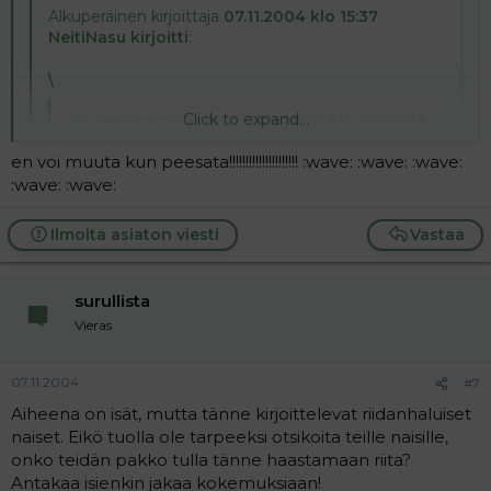
Alkuperäinen kirjoittaja
07.11.2004 klo 15:37
NeitiNasu kirjoitti
:
\
Click to expand...
Alkuperäinen kirjoittaja
07.11.2004 klo 15:30 isä
kirjoitti
:
en voi muuta kun peesata!!!!!!!!!!!!!!!!!!!!! :wave: :wave: :wave:
Hei!
:wave: :wave:
Kirjoitetaan tähän miten on varpajaisia vietetty
Click to expand...
ja koska; kun tuo toinen ketju on lähinnä yhden
Ilmoita asiaton viesti
Vastaa
ihmisen terrorisoima.
Click to expand...
Täsmälleen samaa mieltä. Kuten muistakin ajatuksistasi
surullista
aiheesta. Minussa ja sinussa on vain se ero, että minä en
Harvemmin sitä kukaan yksin keskustelee. B)
edes yritä omia mielipiteitäni puolustella tai muille
Vieras
selittää. Minun mielestäni varpajaiset alentavat naisen
synnytyskoneeksi: nainen kantaa lapsen, synnyttää sen
07.11.2004
#7
ja mies juhlii työnsä tulosta? Eikö tässä ole epäkohta?
En kuten neitinasu voi sanoa ettenkö ymmärtäisi
Aiheena on isät, mutta tänne kirjoittelevat riidanhaluiset
varpajaisia: toki ymmärrän miehen tarpeen päteä
naiset. Eikö tuolla ole tarpeeksi otsikoita teille naisille,
tässäkin tilanteessa, mutta missään muodossa en sitä
onko teidän pakko tulla tänne haastamaan riita?
voi hyväksyä. Joten myöskään meillä ei varpajaisia
Antakaa isienkin jakaa kokemuksiaan!