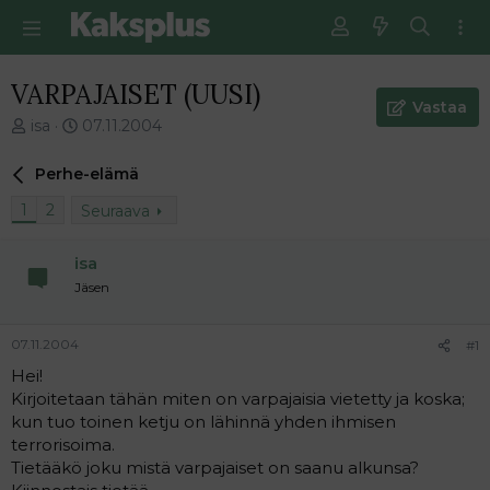
VARPAJAISET (UUSI)
Vastaa
V
E
isa
07.11.2004
i
n
e
s
Perhe-elämä
s
i
t
m
1
2
Seuraava
i
m
k
ä
isa
e
i
Jäsen
t
n
j
e
u
n
07.11.2004
#1
n
v
a
i
Hei!
l
e
Kirjoitetaan tähän miten on varpajaisia vietetty ja koska;
o
s
kun tuo toinen ketju on lähinnä yhden ihmisen
i
t
terrorisoima.
t
i
Tietääkö joku mistä varpajaiset on saanu alkunsa?
t