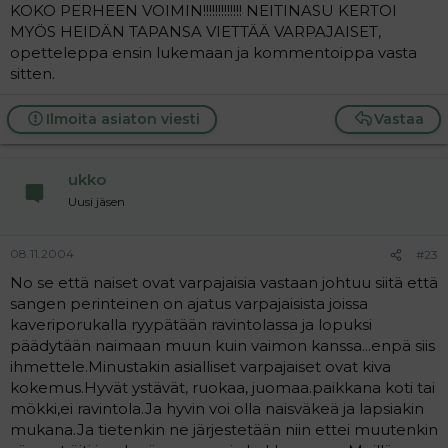
isistä jotka varpajaisensa viettävät. Kun lopultakaan se,
KOKO PERHEEN VOIMIN!!!!!!!!!!!!! NEITINASU KERTOI
viettääkö varpajaiset ei hirveän paljon kerro siitä onko isä
MYÖS HEIDÄN TAPANSA VIETTÄÄ VARPAJAISET,
itsekeskeinen vai ei, onko isä hyvä vai ei... nämä jutut on
opetteleppa ensin lukemaan ja kommentoippa vasta
aika syvältä.
sitten.
Ilmoita asiaton viesti
Vastaa
ukko
Uusi jäsen
08.11.2004
#23
No se että naiset ovat varpajaisia vastaan johtuu siitä että
sangen perinteinen on ajatus varpajaisista joissa
kaveriporukalla ryypätään ravintolassa ja lopuksi
päädytään naimaan muun kuin vaimon kanssa...enpä siis
ihmettele.Minustakin asialliset varpajaiset ovat kiva
kokemus.Hyvät ystävät, ruokaa, juomaa.paikkana koti tai
mökki,ei ravintola.Ja hyvin voi olla naisväkeä ja lapsiakin
mukana.Ja tietenkin ne järjestetään niin ettei muutenkin