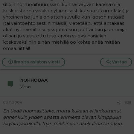
silloin hormonihuurussani kun sai vauvan kanssa olla
keskipisteenä vaikka nyt ironisesti kutsun sitä imeläksi) ja
yhteinen iso juhla on sitten suvulle kun lapsen ristiäisiä
(tai vaihtoehtoisesti nimiäisiä) vietetään.. että antakaas
akat nyt miehille se yks juhla kun polttaritkin ja armeija
ollaan jo varastettu tasa-arvon vuoksi naisiakin
koskevaksi niin eihän miehillä oo kohta enää mitään
omaa riittiä!!
Ilmoita asiaton viesti
Vastaa
hOHHOIJAA
Vieras
08.11.2004
#25
En tiedä huomasitteko, mutta kukaan ei jankuttanut
ennenkuin yhden asiasta erimieltä olevan kimppuun
käytiin porukalla. Ihan miehinen näkökulma tämäkin.