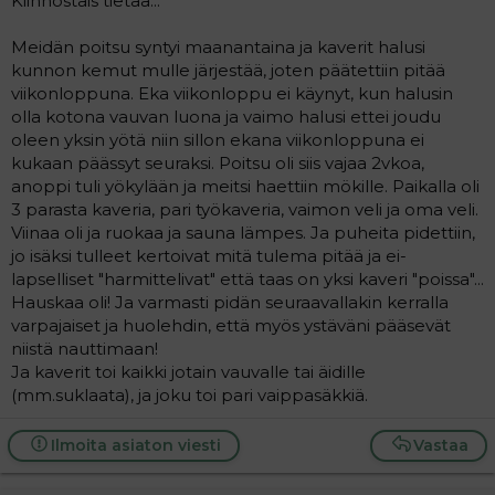
Kiinnostais tietää...
a
j
Meidän poitsu syntyi maanantaina ja kaverit halusi
a
kunnon kemut mulle järjestää, joten päätettiin pitää
viikonloppuna. Eka viikonloppu ei käynyt, kun halusin
olla kotona vauvan luona ja vaimo halusi ettei joudu
oleen yksin yötä niin sillon ekana viikonloppuna ei
kukaan päässyt seuraksi. Poitsu oli siis vajaa 2vkoa,
anoppi tuli yökylään ja meitsi haettiin mökille. Paikalla oli
3 parasta kaveria, pari työkaveria, vaimon veli ja oma veli.
Viinaa oli ja ruokaa ja sauna lämpes. Ja puheita pidettiin,
jo isäksi tulleet kertoivat mitä tulema pitää ja ei-
lapselliset "harmittelivat" että taas on yksi kaveri "poissa"...
Hauskaa oli! Ja varmasti pidän seuraavallakin kerralla
varpajaiset ja huolehdin, että myös ystäväni pääsevät
niistä nauttimaan!
Ja kaverit toi kaikki jotain vauvalle tai äidille
(mm.suklaata), ja joku toi pari vaippasäkkiä.
Ilmoita asiaton viesti
Vastaa