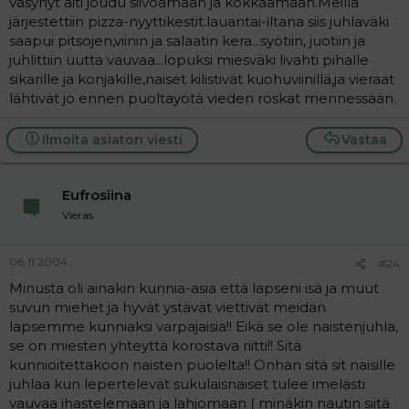
väsynyt äiti joudu siivoamaan ja kokkaamaan.Meillä
järjestettiin pizza-nyyttikestit.lauantai-iltana siis juhlaväki
saapui pitsojen,viinin ja salaatin kera...syötiin, juotiin ja
juhlittiin uutta vauvaa...lopuksi miesväki livahti pihalle
sikarille ja konjakille,naiset kilistivät kuohuviinillä,ja vieraat
lähtivät jo ennen puoltayötä vieden roskat mennessään.
Ilmoita asiaton viesti
Vastaa
Eufrosiina
Vieras
08.11.2004
#24
Minusta oli ainakin kunnia-asia että lapseni isä ja muut
suvun miehet ja hyvät ystävät viettivät meidän
lapsemme kunniaksi varpajaisia!! Eikä se ole naistenjuhla,
se on miesten yhteyttä korostava riitti!! Sitä
kunnioitettakoon naisten puolelta!! Onhan sitä sit naisille
juhlaa kun lepertelevät sukulaisnaiset tulee imelästi
vauvaa ihastelemaan ja lahjomaan ( minäkin nautin siitä