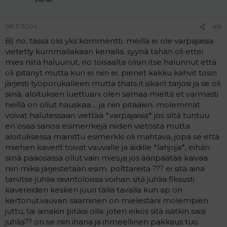
08.11.2004
#19
B) no, tässä olis yks kommentti. meillä ei ole varpajaisia
vietetty kummallakaan kerralla. syynä tähän oli ettei
mies niitä haluunut, no toisaalta olisin itse halunnut että
oli pitänyt mutta kun ei niin ei. pienet kakku kahvit tosin
järjesti työporukalleen mutta thats it.sikarit tarjosi ja se oli
siinä. aloituksen luettuani olen samaa mieltä et varmasti
heillä on ollut hauskaa.... ja niin pitääkin. molemmat
voivat halutessaan viettää *varpajaisia* jos siltä tuntuu.
en osaa sanoa esimerrkejä niiden vietosta mutta
aloituksessa mainittu esimerkki oli mahtava, jopa se että
miehen kaverit toivat vauvalle ja äidille *lahjoja*, eihän
siinä pääosassa ollut vain mies.ja jos ääripäätää kaivaa
niin miksi järjestetään esim. polttareita ??? ei sitä aina
tarvitse juhlia ravintoloissa voihan sitä juhlia fiksusti
kavereiden kesken juuri tällä tavalla kun ap on
kertonut.vauvan saaminen on mielestäni molempien
juttu, tai ainakin pitäisi olla. joten eikös sitä isätkin saisi
juhlia?? on se niin ihana ja ihmeellinen pakkaus tuo