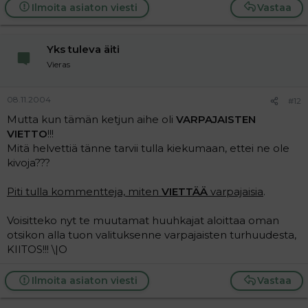
Ilmoita asiaton viesti
Vastaa
Yks tuleva äiti
Vieras
08.11.2004
#12
Mutta kun tämän ketjun aihe oli
VARPAJAISTEN
VIETTO
!!!
Mitä helvettiä tänne tarvii tulla kiekumaan, ettei ne ole
kivoja???
Piti tulla kommentteja, miten
VIETTÄÄ
varpajaisia
.
Voisitteko nyt te muutamat huuhkajat aloittaa oman
otsikon alla tuon valituksenne varpajaisten turhuudesta,
KIITOS!!! \|O
Ilmoita asiaton viesti
Vastaa