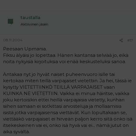
taustalla
Aktiivinen jäsen
08.11.2004
#17
Peesaan Upmania.
Fiksu älyäisi jo lopettaa. Hänen kantansa selviää jo, eikä
noita nykyisiä kirjoituksia voi enää keskusteluksi sanoa.
Antakaa nyt jo hyvät naiset puheenvuoro isille tai
kertokaa miten teillä varpajaiset vietettiin. Ja hei, tässä ie
kysytty VIETETTIINKÖ TEILLÄ VARPAJAISET vaan
KUINKA NE VIETETTIIN. Vaikka ei minua häiritse, vaikka
joku kertoisikin ettei heillä varpajaisia vietetty, kunhan
siihen samaan ei sotkittasi arvosteluja ja mollaamisia
isistä jotka varpajaisensa viettävät. Kun lopultakaan se,
viettääkö varpajaiset ei hirveän paljon kerro siitä onko isä
itsekeskeinen vai ei, onko isä hyvä vai ei... nämä jutut on
aika syvältä.