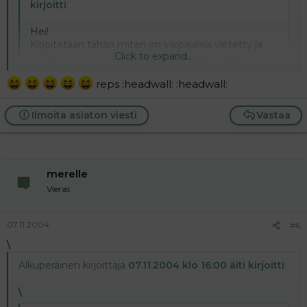
kirjoitti
:
Hei!
Kirjoitetaan tähän miten on varpajaisia vietetty ja
Click to expand...
koska; kun tuo toinen ketju on lähinnä yhden
ihmisen terrorisoima.
Click to expand...
reps :headwall: :headwall:
Harvemmin sitä kukaan yksin keskustelee. B)
Ilmoita asiaton viesti
Vastaa
merelle
Vieras
07.11.2004
#6
\
Alkuperäinen kirjoittaja
07.11.2004 klo 16:00 äiti kirjoitti
:
\