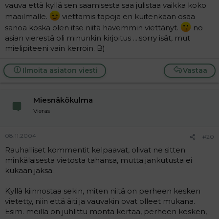
vauva että kyllä sen saamisesta saa julistaa vaikka koko
maailmalle.
viettämis tapoja en kuitenkaan osaa
sanoa koska olen itse niitä havemmin viettänyt.
no
asian vierestä oli minunkin kirjoitus ....sorry isät, mut
mielipiteeni vain kerroin. B)
Ilmoita asiaton viesti
Vastaa
Miesnäkökulma
Vieras
08.11.2004
#20
Rauhalliset kommentit kelpaavat, olivat ne sitten
minkälaisesta vietosta tahansa, mutta jankutusta ei
kukaan jaksa.
Kyllä kiinnostaa sekin, miten niitä on perheen kesken
vietetty, niin että äiti ja vauvakin ovat olleet mukana.
Esim. meillä on juhlittu monta kertaa, perheen kesken,