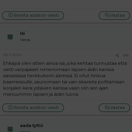
Ilmoita asiaton viesti
Vastaa
Isi
Vieras
08.11.2004
#18
Ehkäpä olen sitten ainoa isä, joka kehtaa tunnustaa että
vietti varpajaiset nimenomaan lapsen äidin kanssa
sairaalassa herkkukorin ääressä. Ei ollut hinkua
baarireissulle, saunomaan tai vain sikareita polttamaan
konjakin kera ystävien kanssa vaan olin sen ajan
mieluummin lapsen ja äidin luona.
Ilmoita asiaton viesti
Vastaa
aada tyttö
Vieras