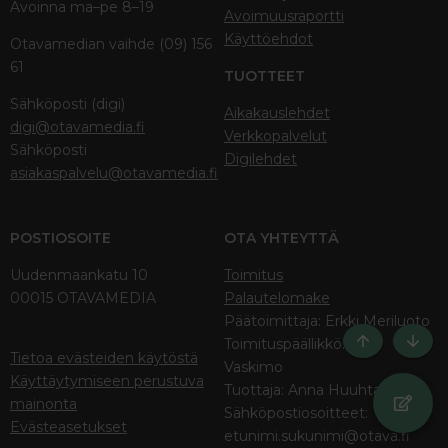
Avoinna ma–pe 8–19
Avoimuusraportti
Käyttöehdot
Otavamedian vaihde (09) 156
61
TUOTTEET
Sähköposti (digi)
Aikakauslehdet
digi@otavamedia.fi
Verkkopalvelut
Sähköposti
Digilehdet
asiakaspalvelu@otavamedia.fi
POSTIOSOITE
OTA YHTEYTTÄ
Uudenmaankatu 10
Toimitus
00015 OTAVAMEDIA
Palautelomake
Päätoimittaja: Erkki Meriluoto
Toimituspäällikkö: Anu
Ylös
Bott
Tietoa evästeiden käytöstä
Vaskimo
Käyttäytymiseen perustuva
Tuottaja: Anna Huuhtanen
mainonta
Sähköpostiosoitteet:
Evästeasetukset
etunimi.sukunimi@otava.fi