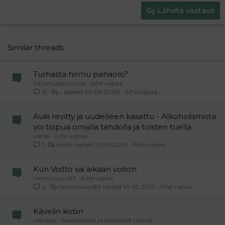
Justify text
Heading 3
Lähetä vastaus
18
Tahoma
22
Times New Roman
26
Trebuchet MS
Similar threads
Verdana
Turhasta hirmu pahaolo?
Tallamuspurkuna
Aihe vapaa
..
30.06.2008
Aihe vapaa
13
Auki revitty ja uudelleen kasattu - Alkoholismista
voi toipua omalla tahdolla ja toisten tuella
vieras
Aihe vapaa
vieras
22.05.2009
Aihe vapaa
1
Kun Voitto sai aikaan voiton
Hennzuuuu83
Aihe vapaa
Hennzuuuu83
10.08.2013
Aihe vapaa
0
Kävelin kotiin
vierailija
Seksinovellit ja eroottiset tarinat