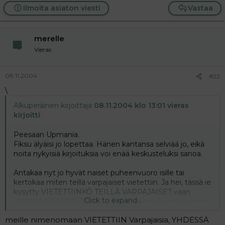
Ilmoita asiaton viesti
Vastaa
merelle
Vieras
08.11.2004
#22
\
Alkuperäinen kirjoittaja
08.11.2004 klo 13:01 vieras
kirjoitti
:
Peesaan Upmania.
Fiksu älyäisi jo lopettaa. Hänen kantansa selviää jo, eikä
noita nykyisiä kirjoituksia voi enää keskusteluksi sanoa.
Antakaa nyt jo hyvät naiset puheenvuoro isille tai
kertokaa miten teillä varpajaiset vietettiin. Ja hei, tässä ie
kysytty VIETETTIINKÖ TEILLÄ VARPAJAISET vaan
Click to expand...
KUINKA NE VIETETTIIN. Vaikka ei minua häiritse, vaikka
joku kertoisikin ettei heillä varpajaisia vietetty, kunhan
meille nimenomaan VIETETTIIN Varpajaisia, YHDESSÄ
siihen samaan ei sotkittasi arvosteluja ja mollaamisia