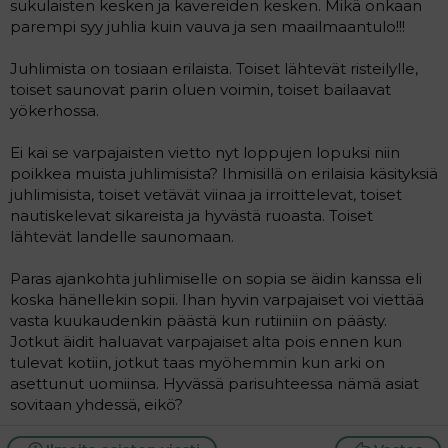
sukulaisten kesken ja kavereiden kesken. Mikä onkaan
parempi syy juhlia kuin vauva ja sen maailmaantulo!!!
Juhlimista on tosiaan erilaista. Toiset lähtevät risteilylle,
toiset saunovat parin oluen voimin, toiset bailaavat
yökerhossa.
Ei kai se varpajaisten vietto nyt loppujen lopuksi niin
poikkea muista juhlimisista? Ihmisillä on erilaisia käsityksiä
juhlimisista, toiset vetävät viinaa ja irroittelevat, toiset
nautiskelevat sikareista ja hyvästä ruoasta. Toiset
lähtevät landelle saunomaan.
Paras ajankohta juhlimiselle on sopia se äidin kanssa eli
koska hänellekin sopii. Ihan hyvin varpajaiset voi viettää
vasta kuukaudenkin päästä kun rutiiniin on päästy.
Jotkut äidit haluavat varpajaiset alta pois ennen kun
tulevat kotiin, jotkut taas myöhemmin kun arki on
asettunut uomiinsa. Hyvässä parisuhteessa nämä asiat
sovitaan yhdessä, eikö?