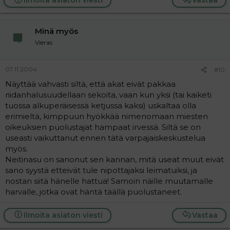
Ilmoita asiaton viesti
Vastaa
Minä myös
Vieras
07.11.2004
#10
Näyttää vahvasti siltä, että akat eivät pakkaa
riidanhalusuudellaan sekoita, vaan kun yksi (tai kaiketi
tuossa alkuperäisessä ketjussa kaksi) uskaltaa olla
erimieltä, kimppuun hyökkää nimenomaan miesten
oikeuksien puolustajat hampaat irvessä. Siltä se on
useasti vaikuttanut ennen tätä varpajaiskeskustelua
myös.
Neitinasu on sanonut sen kannan, mitä useat muut eivät
sano syystä etteivät tule nipottajaksi leimatuiksi, ja
nostan siitä hänelle hattua! Samoin näille muutamalle
harvalle, jotka ovat häntä täällä puolustaneet.
Ilmoita asiaton viesti
Vastaa