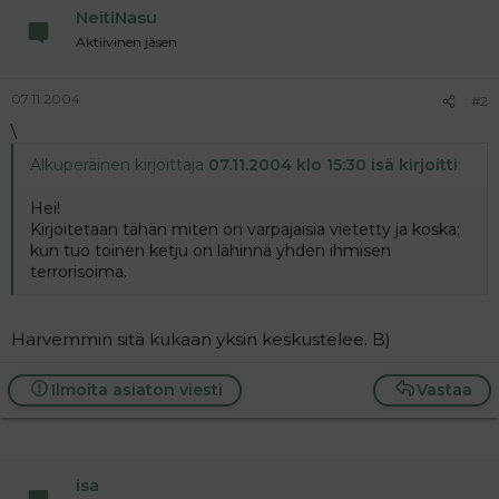
NeitiNasu
Aktiivinen jäsen
07.11.2004
#2
\
Alkuperäinen kirjoittaja
07.11.2004 klo 15:30 isä kirjoitti
:
Hei!
Kirjoitetaan tähän miten on varpajaisia vietetty ja koska;
kun tuo toinen ketju on lähinnä yhden ihmisen
terrorisoima.
Harvemmin sitä kukaan yksin keskustelee. B)
Ilmoita asiaton viesti
Vastaa
isa