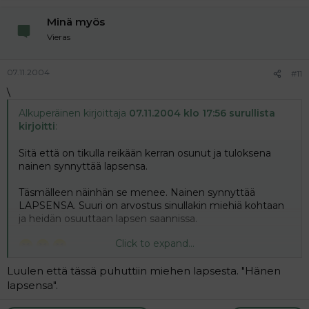
Minä myös
Vieras
07.11.2004
#11
\
Alkuperäinen kirjoittaja
07.11.2004 klo 17:56 surullista
kirjoitti
:
Sitä että on tikulla reikään kerran osunut ja tuloksena
nainen synnyttää lapsensa.
Täsmälleen näinhän se menee. Nainen synnyttää
LAPSENSA. Suuri on arvostus sinullakin miehiä kohtaan
ja heidän osuuttaan lapsen saannissa.
Click to expand...
Luulen että tässä puhuttiin miehen lapsesta. "Hänen
lapsensa".