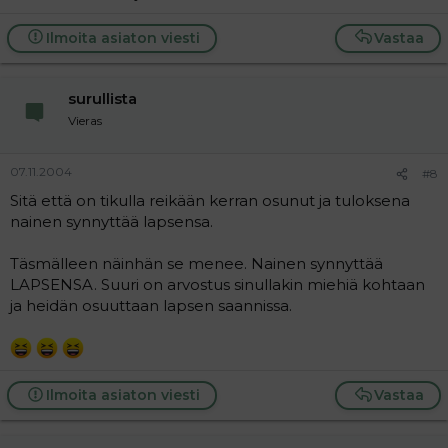
vietetä, enkä usko että yksikään äiti nauttii tilateesta
että itse on synnytyksestä väsyneenä sairaalassa ja isä
Ilmoita asiaton viesti
Vastaa
lähtee juhlimaan ystäviensä kera mitä? Sitä että on
tikulla reikään kerran osunut ja tuloksena nainen
synnyttää lapsensa. Ei meidän perheessä, onneksi olen
näköjään hyvän miehen itselleni löytänyt.
surullista
Vieras
07.11.2004
#8
Sitä että on tikulla reikään kerran osunut ja tuloksena
nainen synnyttää lapsensa.
Täsmälleen näinhän se menee. Nainen synnyttää
LAPSENSA. Suuri on arvostus sinullakin miehiä kohtaan
ja heidän osuuttaan lapsen saannissa.
Ilmoita asiaton viesti
Vastaa