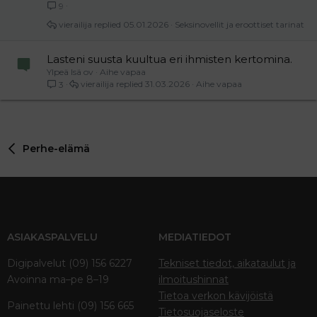
9
vierailija
05.01.2026
Seksinovellit ja eroottiset tarinat
Lasteni suusta kuultua eri ihmisten kertomina.
Ylpeä Isä ov
Aihe vapaa
vierailija
31.03.2026
Aihe vapaa
3
Perhe-elämä
ASIAKASPALVELU
MEDIATIEDOT
Digipalvelut (09) 156 6227
Tekniset tiedot, aikataulut ja
Avoinna ma–pe 8–19
ilmoitushinnat
Tietoa verkon kävijöistä
Painettu lehti (09) 156 665
Tietosuojaseloste