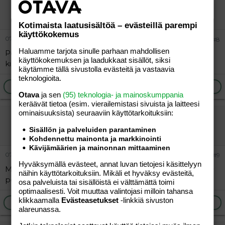
Ap
Vieras
Kotimaista laatusisältöä – evästeillä parempi
käyttökokemus
07.05.2008
#8
Haluamme tarjota sinulle parhaan mahdollisen
Perhana, edelleenkään sitä ei löydy kaupoista tai
käyttökokemuksen ja laadukkaat sisällöt, siksi
kiskalta. Missä ihmeessä se viipyy!!!
käytämme tällä sivustolla evästeitä ja vastaavia
teknologioita.
Ilmoita asiaton viesti
Vastaa
Otava
ja sen
(95) teknologia- ja mainoskumppania
keräävät tietoa (esim. vierailemis­tasi sivuista ja laitteesi
ominaisuuk­sista) seuraaviin käyttötarkoituksiin:
vieras
Vieras
Sisällön ja palveluiden parantaminen
Kohdennettu mainonta ja markkinointi
Kävijämäärien ja mainonnan mittaaminen
07.05.2008
#9
Hyväksymällä evästeet, annat luvan tietojesi käsittelyyn
Meidän kauppaan ei tullut edellistäkään, tuli vaan se 2+
näihin käyttötarkoituksiin. Mikäli et hyväksy evästeitä,
perhe... Höh!
osa palveluista tai sisällöistä ei välttämättä toimi
optimaalisesti. Voit muuttaa valintojasi milloin tahansa
klikkaamalla
Evästeasetukset
-linkkiä sivuston
Ilmoita asiaton viesti
Vastaa
alareunassa.