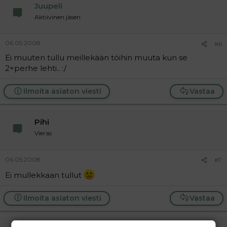
Juupeli
Aktiivinen jäsen
06.05.2008
#6
Ei muuten tullu meillekään töihin muuta kun se
2+perhe lehti.. :/
Ilmoita asiaton viesti
Vastaa
Pihi
Vieras
06.05.2008
#7
Ei mullekkaan tullut
Ilmoita asiaton viesti
Vastaa