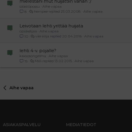
mielestäni mut huijattiin vähän :/
säästöpossu
Aihe vapaa
hempee
25.03.2008
Aihe vapaa
8
Leivotaan lehti yrittää huijata
opiskelijaa
Aihe vapaa
vierailija
20.04.2016
Aihe vapaa
10
lehti 4-v. pojalle?
kaksosongelma
Aihe vapaa
Miili
13.02.2015
Aihe vapaa
19
Aihe vapaa
ASIAKASPALVELU
MEDIATIEDOT