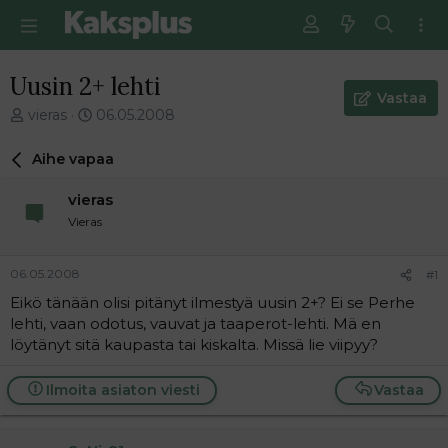
Uusin 2+ lehti
Vastaa
V
E
vieras
06.05.2008
i
n
e
s
Aihe vapaa
s
i
t
m
vieras
i
m
Vieras
k
ä
e
i
t
n
06.05.2008
#1
j
e
Eikö tänään olisi pitänyt ilmestyä uusin 2+? Ei se Perhe
u
n
lehti, vaan odotus, vauvat ja taaperot-lehti. Mä en
n
v
a
i
löytänyt sitä kaupasta tai kiskalta. Missä lie viipyy?
l
e
o
s
Ilmoita asiaton viesti
Vastaa
i
t
t
i
t