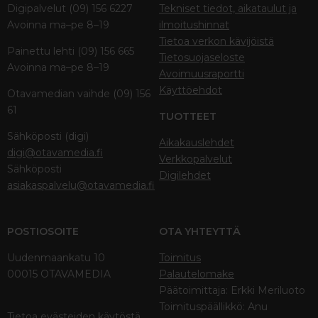
Digipalvelut (09) 156 6227
Tekniset tiedot, aikataulut ja
Avoinna ma–pe 8–19
ilmoitushinnat
Tietoa verkon kävijöistä
Painettu lehti (09) 156 665
Tietosuojaseloste
Avoinna ma–pe 8–19
Avoimuusraportti
Käyttöehdot
Otavamedian vaihde (09) 156
61
TUOTTEET
Sähköposti (digi)
Aikakauslehdet
digi@otavamedia.fi
Verkkopalvelut
Sähköposti
Digilehdet
asiakaspalvelu@otavamedia.fi
POSTIOSOITE
OTA YHTEYTTÄ
Uudenmaankatu 10
Toimitus
00015 OTAVAMEDIA
Palautelomake
Päätoimittaja: Erkki Meriluoto
Toimituspäällikkö: Anu
Tietoa evästeiden käytöstä