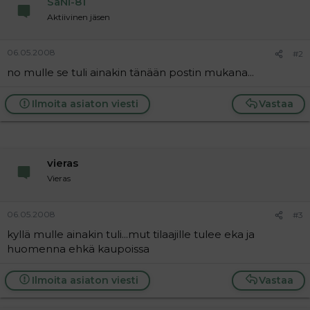
SaNi-81
a
Aktiivinen jäsen
j
a
06.05.2008
#2
no mulle se tuli ainakin tänään postin mukana...
Ilmoita asiaton viesti
Vastaa
vieras
Vieras
06.05.2008
#3
kyllä mulle ainakin tuli...mut tilaajille tulee eka ja
huomenna ehkä kaupoissa
Ilmoita asiaton viesti
Vastaa