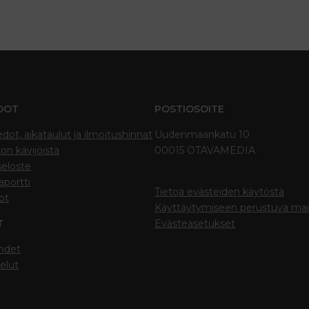
DOT
POSTIOSOITE
edot, aikataulut ja ilmoitushinnat
Uudenmaankatu 10
on kävijöistä
00015 OTAVAMEDIA
seloste
portti
Tietoa evästeiden käytöstä
ot
Käyttäytymiseen perustuva ma
T
Evästeasetukset
hdet
elut