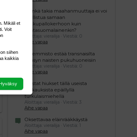
”Minkä takia maahanmuuttaja ei voi
osallistua samaan
. Mikäli et
potkupallokerhoon kuin
i. Voit
kantasuomalainenkin?
on
Aloittaja: vierailija
Viestiä: 0
Aihe vapaa
 on siihen
Vasemmisto estää transnaisilta
aa kaikkia
editoriin…
sele
pääsyn naisten pukuhuoneisiin
Aloittaja: vierailija
Viestiä: 0
Aihe vapaa
Mustat hiukset tällä useista
Hyväksy
raiskauksista epäillyllä
turkulaismiehellä
Aloittaja: vierailija
Viestiä: 3
Aihe vapaa
Oksettavaa eläinrääkkäystä
Aloittaja: vierailija
Viestiä: 1
Aihe vapaa