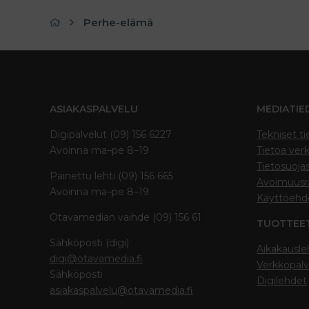
Perhe-elämä
ASIAKASPALVELU
MEDIATIE
Digipalvelut (09) 156 6227
Tekniset ti
Avoinna ma–pe 8–19
Tietoa verk
Tietosuoja
Painettu lehti (09) 156 665
Avoimuusra
Avoinna ma–pe 8–19
Käyttöehd
Otavamedian vaihde (09) 156 61
TUOTTEE
Sähköposti (digi)
Aikakausle
digi@otavamedia.fi
Verkkopalv
Sähköposti
Digilehdet
asiakaspalvelu@otavamedia.fi