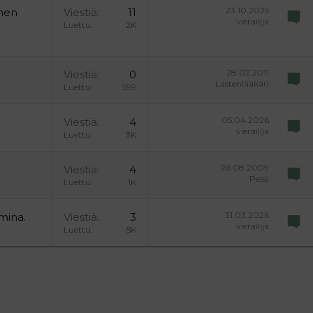
23.10.2025
inen
Viestiä
11
vierailija
Luettu
2K
28.02.2011
Viestiä
0
Lastenlääkäri
Luettu
599
05.04.2026
Viestiä
4
vierailija
Luettu
3K
26.08.2009
Viestiä
4
Pessi
Luettu
1K
31.03.2026
mina.
Viestiä
3
vierailija
Luettu
5K