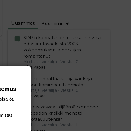
Uusimmat
Kuumimmat
SDP:n kannatus on noussut selvästi
eduskuntavaaleista 2023
kokoomuksen ja persujen
romahtanut
Aloittaja: vierailija
Viestiä: 0
Aihe vapaa
Ruotsi lennättää satoja vankeja
Viroon kärsimään tuomiota
okemus
Aloittaja: vierailija
Viestiä: 0
Aihe vapaa
isällöt,
"Talous kasvaa, alijäämä pienenee –
opposition kritiikki menetti
mis­tasi
uskottavuutensa"
Aloittaja: vierailija
Viestiä: 1
Aihe vapaa