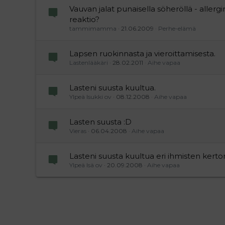
Vauvan jalat punaisella söheröllä - allerg
reaktio?
tammimamma
21.06.2009
Perhe-elämä
Lapsen ruokinnasta ja vieroittamisesta.
Lastenlääkäri
28.02.2011
Aihe vapaa
Lasteni suusta kuultua.
Ylpeä Isukki ov
08.12.2008
Aihe vapaa
Lasten suusta :D
Vieras
06.04.2008
Aihe vapaa
Lasteni suusta kuultua eri ihmisten kerto
Ylpeä Isä ov
20.09.2008
Aihe vapaa