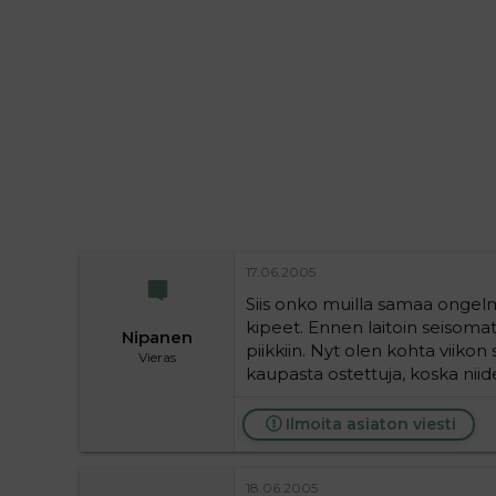
i
t
t
i
t
a
j
a
17.06.2005
Siis onko muilla samaa ongelm
kipeet. Ennen laitoin seisomat
Nipanen
piikkiin. Nyt olen kohta viik
Vieras
kaupasta ostettuja, koska niid
Ilmoita asiaton viesti
18.06.2005