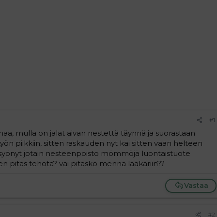
#1
aa, mulla on jalat aivan nestettä täynnä ja suorastaan
yön piikkiin, sitten raskauden nyt kai sitten vaan helteen
on syönyt jotain nesteenpoisto mömmöjä luontaistuote
en pitäs tehota? vai pitäskö mennä lääkäriin??
Vastaa
#2