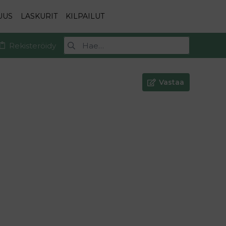
UUS
LASKURIT
KILPAILUT
Rekisteröidy
Vastaa