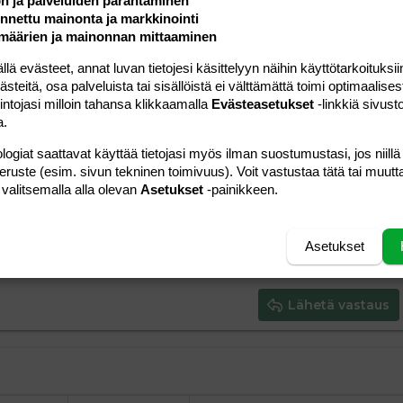
ön ja palveluiden parantaminen
rkeä!
nettu mainonta ja markkinointi
määrien ja mainonnan mittaaminen
Vastaa
 evästeet, annat luvan tietojesi käsittelyyn näihin käyttötarkoituksiin
teitä, osa palveluista tai sisällöistä ei välttämättä toimi optimaalisest
intojasi milloin tahansa klikkaamalla
Evästeasetukset
-linkkiä sivust
a.
logiat saattavat käyttää tietojasi myös ilman suostumustasi, jos niillä
a vasemmalle
al
ärjestetty lista
peruste (esim. sivun tekninen toimivuus). Voit vastustaa tätä tai muutt
editoriin…
saus
Paragraph format
Lisää hyperlinkki
Lisää kuva
Laajennettuun editoriin…
Kumoa
Laajennettuun 
Esikat
 valitsemalla alla olevan
Asetukset
-painikkeen.
ding 1
tä
ärjestämätön lista
 luonnos
ontal line
nen koodi
isäinen spoiler
odi
uonnos
 oikealle
Suurenna sisennystä
ding 2
Asetukset
y text
Pienennä sisennystä
ing 3
Lähetä vastaus