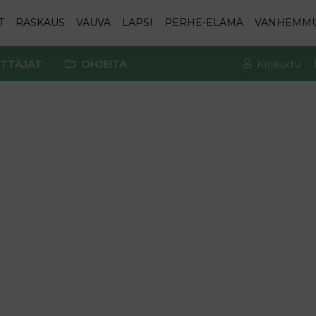
T
RASKAUS
VAUVA
LAPSI
PERHE-ELÄMÄ
VANHEMM
TTÄJÄT
OHJEITA
Kirjaudu