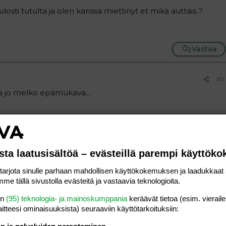
sti tutulta ja olen kanssa miettinyt et mikä auttais..?
Vastaa
#3
ana jo melko epämukava...
Vastaa
sta laatusisältöä – evästeillä parempi käyttök
#4
rjota sinulle parhaan mahdollisen käyttökokemuksen ja laadukkaat s
ille. Turvotukselle voi olla moniakin syitä, mutta
me tällä sivustolla evästeitä ja vastaavia teknologioita.
en vajaatoiminta (en yritä pelotella, vaan rohkaista
 selvitettyä pian!). Luontaistuotteissa on varmasti hyviäkin
en
(95) teknologia- ja mainoskumppania
keräävät tietoa (esim. vieraile
malla lailla ja tarkasti kuin lääkkeitä, joten
laitteesi ominaisuuk­sista) seuraaviin käyttötarkoituksiin:
tä. Muista kuitenkin kertoa lääkärille, mitä olet käyttänyt,