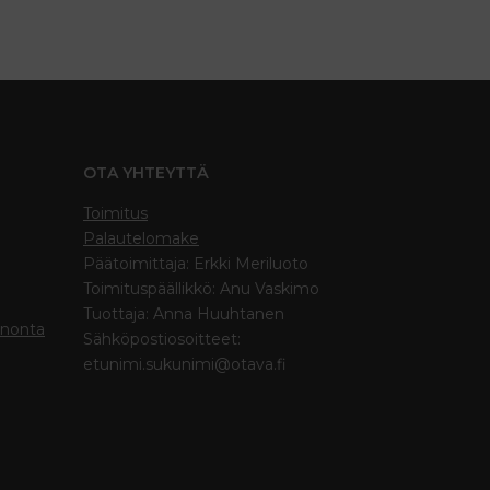
OTA YHTEYTTÄ
Toimitus
Palautelomake
Päätoimittaja: Erkki Meriluoto
Toimituspäällikkö: Anu Vaskimo
Tuottaja: Anna Huuhtanen
inonta
Sähköpostiosoitteet:
etunimi.sukunimi@otava.fi