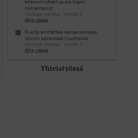
kokoomuksen ja persujen
romahtanut
Aloittaja: vierailija
Viestiä: 0
Aihe vapaa
Ruotsi lennättää satoja vankeja
Viroon kärsimään tuomiota
Aloittaja: vierailija
Viestiä: 0
Aihe vapaa
Yhteistyössä