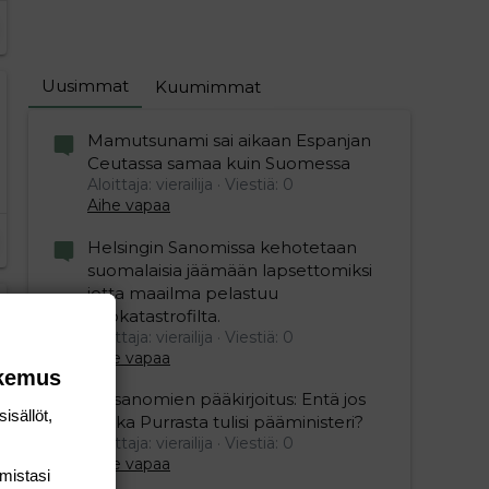
Uusimmat
Kuumimmat
Mamutsunami sai aikaan Espanjan
Ceutassa samaa kuin Suomessa
Aloittaja: vierailija
Viestiä: 0
Aihe vapaa
Helsingin Sanomissa kehotetaan
suomalaisia jäämään lapsettomiksi
jotta maailma pelastuu
ekokatastrofilta.
Aloittaja: vierailija
Viestiä: 0
Aihe vapaa
okemus
Iltasanomien pääkirjoitus: Entä jos
isällöt,
Riikka Purrasta tulisi pääministeri?
Aloittaja: vierailija
Viestiä: 0
Aihe vapaa
mis­tasi