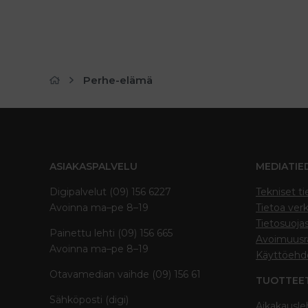
Perhe-elämä
ASIAKASPALVELU
MEDIATIE
Digipalvelut (09) 156 6227
Tekniset ti
Avoinna ma–pe 8–19
Tietoa verk
Tietosuoja
Painettu lehti (09) 156 665
Avoimuusra
Avoinna ma–pe 8–19
Käyttöehd
Otavamedian vaihde (09) 156 61
TUOTTEE
Sähköposti (digi)
Aikakausle