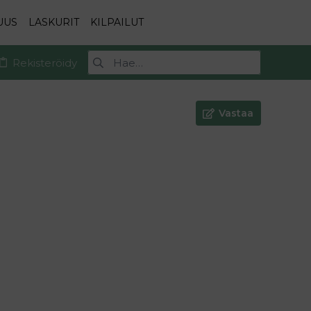
UUS
LASKURIT
KILPAILUT
Rekisteröidy
Vastaa