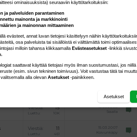
laitteesi ominaisuuk­sista) seuraaviin käyttötarkoituksiin:
ön ja palveluiden parantaminen
nettu mainonta ja markkinointi
a vasemmalle
al
ärjestetty lista
editoriin…
saus
Paragraph format
Lisää hyperlinkki
Lisää kuva
Laajennettuun editoriin…
Kumoa
Laajennettuun 
Esikat
määrien ja mainonnan mittaaminen
ding 1
tä
ärjestämätön lista
 luonnos
ontal line
nen koodi
isäinen spoiler
odi
 evästeet, annat luvan tietojesi käsittelyyn näihin käyttötarkoituksiin
teitä, osa palveluista tai sisällöistä ei välttämättä toimi optimaalisest
uonnos
 oikealle
Suurenna sisennystä
ding 2
intojasi milloin tahansa klikkaamalla
Evästeasetukset
-linkkiä sivust
a.
y text
Pienennä sisennystä
ing 3
logiat saattavat käyttää tietojasi myös ilman suostumustasi, jos niillä
Lähetä vastaus
peruste (esim. sivun tekninen toimivuus). Voit vastustaa tätä tai muutt
 valitsemalla alla olevan
Asetukset
-painikkeen.
Asetukset
15.05.2008
Viestiä
15
Sssalla
Luettu
10K
15.03.2007
s
Viestiä
11
Koivunkäpy
Luettu
461