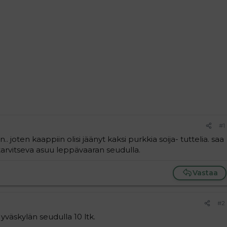
#1
.. joten kaappiin olisi jäänyt kaksi purkkia soija- tuttelia. saa
tarvitseva asuu leppävaaran seudulla.
Vastaa
#2
Jyväskylän seudulla 10 ltk.