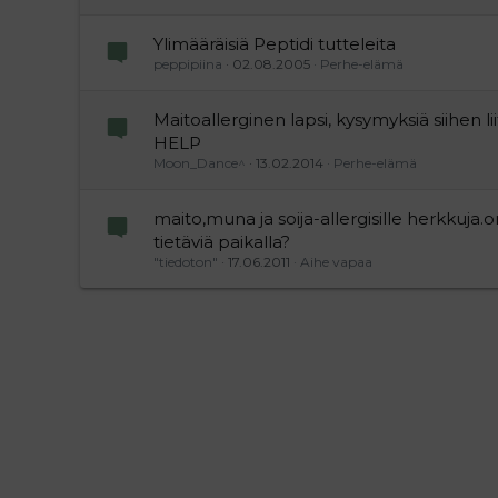
Ylimääräisiä Peptidi tutteleita
peppipiina
02.08.2005
Perhe-elämä
Maitoallerginen lapsi, kysymyksiä siihen lii
HELP
Moon_Dance^
13.02.2014
Perhe-elämä
maito,muna ja soija-allergisille herkkuja.
tietäviä paikalla?
"tiedoton"
17.06.2011
Aihe vapaa