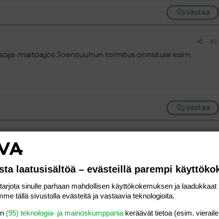
Vastaa
#3
soija-maitoa,jos Joensuuhun toimitus onnistuisi esim.
Vastaa
#4
aitoa? Milloin voisi tulla hakemaan?
sta laatusisältöä – evästeillä parempi käyttök
rjota sinulle parhaan mahdollisen käyttökokemuksen ja laadukkaat s
Vastaa
me tällä sivustolla evästeitä ja vastaavia teknologioita.
en
(95) teknologia- ja mainoskumppania
keräävät tietoa (esim. vieraile