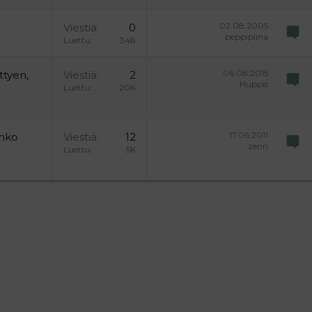
02.08.2005
Viestiä
0
peppipiina
Luettu
348
06.08.2015
ttyen,
Viestiä
2
Huppis
Luettu
20K
17.06.2011
onko
Viestiä
12
zenn
Luettu
5K