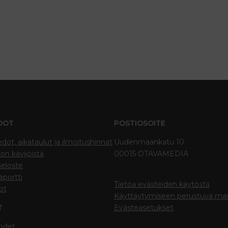
DOT
POSTIOSOITE
edot, aikataulut ja ilmoitushinnat
Uudenmaankatu 10
on kävijöistä
00015 OTAVAMEDIA
seloste
portti
Tietoa evästeiden käytöstä
ot
Käyttäytymiseen perustuva ma
T
Evästeasetukset
hdet