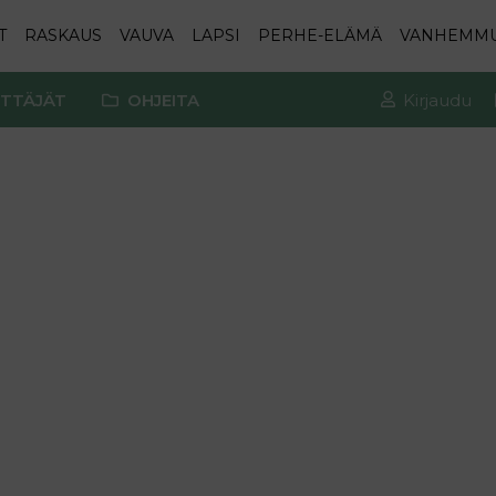
T
RASKAUS
VAUVA
LAPSI
PERHE-ELÄMÄ
VANHEMM
TTÄJÄT
OHJEITA
Kirjaudu