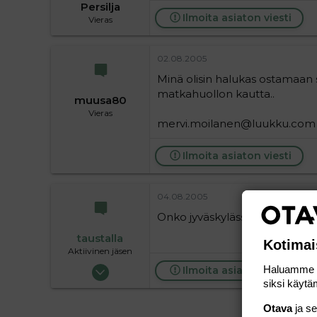
Persilja
Ilmoita asiaton viesti
Vieras
02.08.2005
Minä olisin halukas ostamaan 
matkahuollon kautta..
muusa80
Vieras
mervi.moilanen@luukku.com
Ilmoita asiaton viesti
04.08.2005
Onko jyväskylässä vielä soijam
taustalla
Kotimai
Aktiivinen jäsen
19.05.2004
Haluamme ta
Ilmoita asiaton viesti
siksi käytäm
63 720
9
Otava
ja s