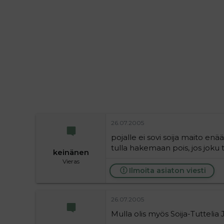
i
t
t
i
t
a
j
a
26.07.2005
pojalle ei sovi soija maito enään
tulla hakemaan pois, jos joku 
keinänen
Vieras
Ilmoita asiaton viesti
26.07.2005
Mulla olis myös Soija-Tuttelia 