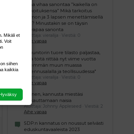
Juha vihaa sanontaa ”kaikella on
tarkoituksensa” Mikä tarkoitus
vaimon ja 3 lapsen menettämisellä
olisi? Minustakin se on täysin
editoriin…
sele
älyvapaa sanonta
. Mikäli et
Aloittaja: vierailija
Viestiä: 0
Aihe vapaa
i. Voit
on
"Duunitorin tuore tilasto paljastaa,
että töitä riittää nyt viime vuotta
 on siihen
enemmän muun muassa
aa kaikkia
rakennusalalla ja teollisuudessa"
Aloittaja: vierailija
Viestiä: 0
Aihe vapaa
Nainen, kannusta miestäsi
Hyväksy
raskauttamaan naisia
Aloittaja: Johnny Appleseed
Viestiä: 2
Aihe vapaa
SDP:n kannatus on noussut selvästi
eduskuntavaaleista 2023