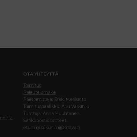
OTA YHTEYTTÄ
Toimitus
Palautelomake
Päätoimittaja: Erkki Meriluoto
Toimituspäällikkö: Anu Vaskimo
Tuottaja: Anna Huuhtanen
inonta
Sähköpostiosoitteet:
etunimi.sukunimi@otava.fi