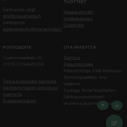
TUOTTEET
Sähköposti (digi)
Aikakauslehdet
digi@otavamedia.fi
Verkkopalvelut
Sähköposti
Digilehdet
asiakaspalvelu@otavamedia.fi
POSTIOSOITE
OTA YHTEYTTÄ
Uudenmaankatu 10
Toimitus
00015 OTAVAMEDIA
Palautelomake
Päätoimittaja: Erkki Meriluoto
Toimituspäällikkö: Anu
Tietoa evästeiden käytöstä
Vaskimo
Käyttäytymiseen perustuva
Tuottaja: Anna Huuhtanen
mainonta
Sähköpostiosoitteet:
Evästeasetukset
etunimi.sukunimi@otava.fi
Ylös
Bott