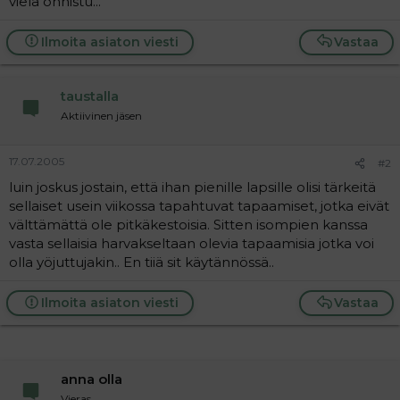
vielä onnistu...
a
j
a
Ilmoita asiaton viesti
Vastaa
taustalla
Aktiivinen jäsen
17.07.2005
#2
luin joskus jostain, että ihan pienille lapsille olisi tärkeitä
sellaiset usein viikossa tapahtuvat tapaamiset, jotka eivät
välttämättä ole pitkäkestoisia. Sitten isompien kanssa
vasta sellaisia harvakseltaan olevia tapaamisia jotka voi
olla yöjuttujakin.. En tiiä sit käytännössä..
Ilmoita asiaton viesti
Vastaa
anna olla
Vieras