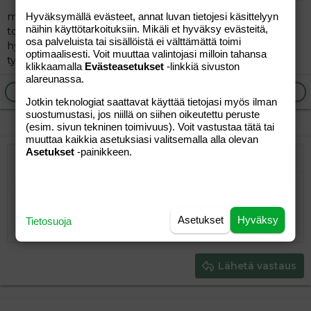
minun tyttö 2,5v on isällään yötä joka keskiviikko ja joka
Hyväksymällä evästeet, annat luvan tietojesi käsittelyyn
näihin käyttötarkoituksiin. Mikäli et hyväksy evästeitä,
toinen viikonloppu.....lomat on sitten erikseen.mutta
osa palveluista tai sisällöistä ei välttämättä toimi
hyvin ollaan näin pärjäilty ja tuntuu tyttökin olevan
optimaalisesti. Voit muuttaa valintojasi milloin tahansa
tyytyväinen.
klikkaamalla
Evästeasetukset
-linkkiä sivuston
alareunassa.
Ilmoita asiaton viesti
Vastaa
Jotkin teknologiat saattavat käyttää tietojasi myös ilman
suostumustasi, jos niillä on siihen oikeutettu peruste
(esim. sivun tekninen toimivuus). Voit vastustaa tätä tai
muuttaa kaikkia asetuksiasi valitsemalla alla olevan
Asetukset
-painikkeen.
Järjestetty lista
Lihavoitu
Kursivoitu
Laajennettuun editoriin…
Lista
Laajennettuun editoriin…
Lisää hyperlinkki
Lisää kuva
Hymiöt
Laajennettuun editorii
Kumoa
Laajennettuu
Esikat
Järjestämätön lista
Kirjoita vastaus...
Tasaa vasemmalle
9
Normal
Tallenna luonnos
Arial
Fontin koko
Tasaus
Lainaus
Tee uudelleen
Lisää video/media
BBCode-näkymä
Tekstiväri
Paragraph format
Lisää taulukko
Poista muotoilu
Kirjasintyyli
Insert horizontal line
Luonnokset
Yliviivaa
Spoiler
Alleviivattu
Koodi
Rivinsisäinen koodi
Rivinsisäinen spoiler
10
Poista luonnos
Book Antiqua
Suurenna sisennystä
Heading 1
Keskitä
Asetukset
Hyväksy
Tietosuoja
12
Courier New
Pienennä sisennystä
Tasaa oikealle
Heading 2
15
Georgia
Justify text
Heading 3
Lähetä vastaus
18
Tahoma
22
Times New Roman