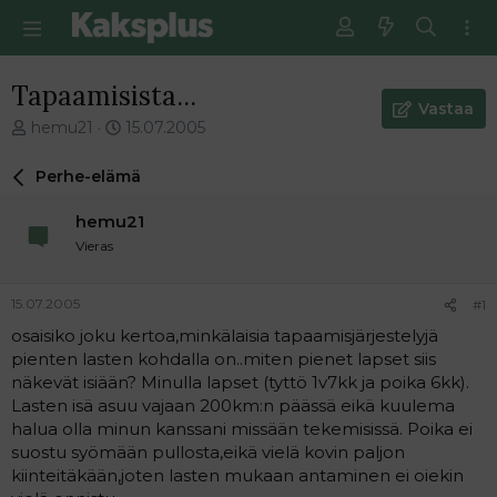
Tapaamisista...
Vastaa
V
E
hemu21
15.07.2005
i
n
e
s
Perhe-elämä
s
i
t
m
hemu21
i
m
Vieras
k
ä
e
i
t
n
15.07.2005
#1
j
e
osaisiko joku kertoa,minkälaisia tapaamisjärjestelyjä
u
n
pienten lasten kohdalla on..miten pienet lapset siis
n
v
a
i
näkevät isiään? Minulla lapset (tyttö 1v7kk ja poika 6kk).
l
e
Lasten isä asuu vajaan 200km:n päässä eikä kuulema
o
s
halua olla minun kanssani missään tekemisissä. Poika ei
i
t
suostu syömään pullosta,eikä vielä kovin paljon
t
i
kiinteitäkään,joten lasten mukaan antaminen ei oiekin
t