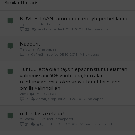
26
Trebuchet MS
Similar threads
Verdana
KUVITELLAAN tämmönen ero-yh-perhetilanne
Hypoteetti
Perhe-elämä
taustalla
20.11.2006
Perhe-elämä
32
Naapurit
Raivona
Aihe vapaa
"höh"
05.10.2011
Aihe vapaa
10
Tuntuu, että olen täysin epäonnistunut elämän
valinnoissani 40+-vuotiaana, kun alan
miettimään, mitä olen saavuttanut tai pilannut
omilla valinnoillan
vierailija
Aihe vapaa
vierailija
24.11.2020
Aihe vapaa
13
miten tästä selviää?
hukassa---
Vauvat ja taaperot
gjdgj
06.10.2007
Vauvat ja taaperot
21