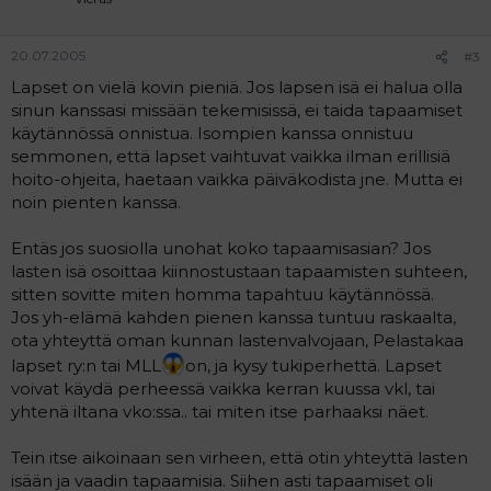
20.07.2005
#3
Lapset on vielä kovin pieniä. Jos lapsen isä ei halua olla
sinun kanssasi missään tekemisissä, ei taida tapaamiset
käytännössä onnistua. Isompien kanssa onnistuu
semmonen, että lapset vaihtuvat vaikka ilman erillisiä
hoito-ohjeita, haetaan vaikka päiväkodista jne. Mutta ei
noin pienten kanssa.
Entäs jos suosiolla unohat koko tapaamisasian? Jos
lasten isä osoittaa kiinnostustaan tapaamisten suhteen,
sitten sovitte miten homma tapahtuu käytännössä.
Jos yh-elämä kahden pienen kanssa tuntuu raskaalta,
ota yhteyttä oman kunnan lastenvalvojaan, Pelastakaa
lapset ry:n tai MLL
on, ja kysy tukiperhettä. Lapset
voivat käydä perheessä vaikka kerran kuussa vkl, tai
yhtenä iltana vko:ssa.. tai miten itse parhaaksi näet.
Tein itse aikoinaan sen virheen, että otin yhteyttä lasten
isään ja vaadin tapaamisia. Siihen asti tapaamiset oli