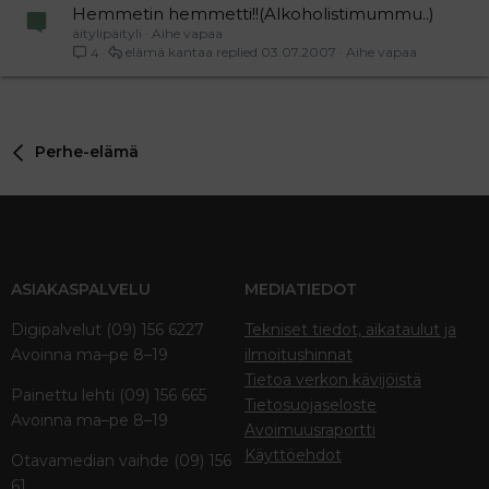
Hemmetin hemmetti!!(Alkoholistimummu..)
äitylipäityli
Aihe vapaa
elämä kantaa
03.07.2007
Aihe vapaa
4
Perhe-elämä
ASIAKASPALVELU
MEDIATIEDOT
Digipalvelut (09) 156 6227
Tekniset tiedot, aikataulut ja
Avoinna ma–pe 8–19
ilmoitushinnat
Tietoa verkon kävijöistä
Painettu lehti (09) 156 665
Tietosuojaseloste
Avoinna ma–pe 8–19
Avoimuusraportti
Käyttöehdot
Otavamedian vaihde (09) 156
61