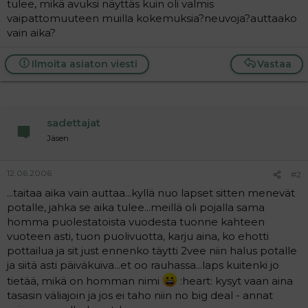
tulee, mikä avuksi näyttäs kuin oli valmis
a
vaipattomuuteen muilla kokemuksia?neuvoja?auttaako
j
a
vain aika?
Ilmoita asiaton viesti
Vastaa
sadettajat
Jäsen
12.06.2006
#2
...taitaa aika vain auttaa...kyllä nuo lapset sitten menevät
potalle, jahka se aika tulee...meillä oli pojalla sama
homma puolestatoista vuodesta tuonne kahteen
vuoteen asti, tuon puolivuotta, karju aina, ko ehotti
pottailua ja sit just ennenko täytti 2vee niin halus potalle
ja siitä asti päiväkuiva...et oo rauhassa...laps kuitenki jo
tietää, mikä on homman nimi
:heart: kysyt vaan aina
tasasin väliajoin ja jos ei taho niin no big deal - annat