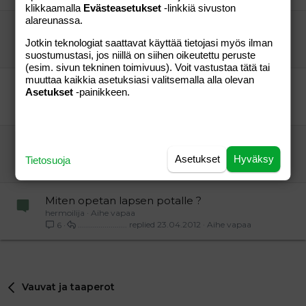
klikkaamalla
Evästeasetukset
-linkkiä sivuston
alareunassa.
taantuminen sisaruksen synnyttyä
äiti
Vauvat ja taaperot
Jotkin teknologiat saattavat käyttää tietojasi myös ilman
taustalla
13.06.2006
Vauvat ja taaperot
1
suostumustasi, jos niillä on siihen oikeutettu peruste
(esim. sivun tekninen toimivuus). Voit vastustaa tätä tai
muuttaa kaikkia asetuksiasi valitsemalla alla olevan
apua, mitä teen?
Asetukset
-painikkeen.
äiti+2lasta
Vauvat ja taaperot
äiti+2lasta
16.05.2008
Vauvat ja taaperot
5
täydellinen taantuminen pottailussa, apua?
nansa
Vauvat ja taaperot
Asetukset
Hyväksy
Tietosuoja
polkadot
19.10.2005
Vauvat ja taaperot
5
Miten opetan lapsen potalle ?
hermoilija
Aihe vapaa
........................
23.04.2012
Aihe vapaa
6
Vauvat ja taaperot