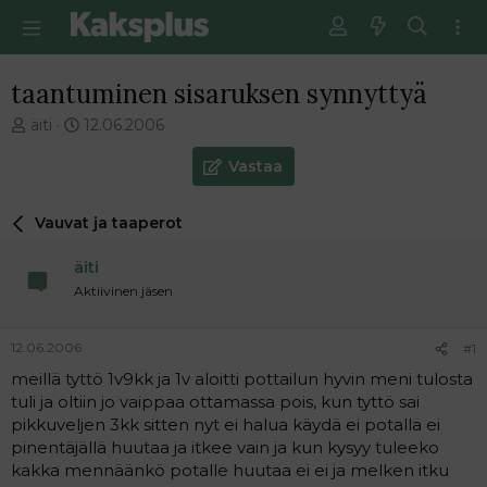
taantuminen sisaruksen synnyttyä
V
E
äiti
12.06.2006
i
n
e
s
Vastaa
s
i
t
m
Vauvat ja taaperot
i
m
k
ä
äiti
e
i
t
n
Aktiivinen jäsen
j
e
u
n
12.06.2006
#1
n
v
a
i
meillä tyttö 1v9kk ja 1v aloitti pottailun hyvin meni tulosta
l
e
tuli ja oltiin jo vaippaa ottamassa pois, kun tyttö sai
o
s
pikkuveljen 3kk sitten nyt ei halua käydä ei potalla ei
i
t
pinentäjällä huutaa ja itkee vain ja kun kysyy tuleeko
t
i
kakka mennäänkö potalle huutaa ei ei ja melken itku
t