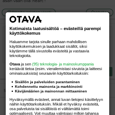
asian vaan olla :heart: !
Ilmoita asiaton viesti
Vastaa
Kotimaista laatusisältöä – evästeillä parempi
käyttökokemus
Järjestetty lista
Lihavoitu
Kursivoitu
Laajennettuun editoriin…
Lista
Laajennettuun editoriin…
Lisää hyperlinkki
Lisää kuva
Hymiöt
Laajennettuun editorii
Kumoa
Laajennettuu
Esikat
Haluamme tarjota sinulle parhaan mahdollisen
Järjestämätön lista
Kirjoita vastaus...
Tasaa vasemmalle
9
Normal
Tallenna luonnos
Arial
Fontin koko
Tasaus
Lainaus
Tee uudelleen
Lisää video/media
BBCode-näkymä
Tekstiväri
Paragraph format
Lisää taulukko
Poista muotoilu
Kirjasintyyli
Insert horizontal line
Luonnokset
Yliviivaa
Spoiler
Alleviivattu
Koodi
Rivinsisäinen koodi
Rivinsisäinen spoiler
käyttökokemuksen ja laadukkaat sisällöt, siksi
10
Poista luonnos
käytämme tällä sivustolla evästeitä ja vastaavia
Book Antiqua
Suurenna sisennystä
Heading 1
Keskitä
teknologioita.
12
Courier New
Pienennä sisennystä
Tasaa oikealle
Heading 2
Otava
ja sen
(95) teknologia- ja mainoskumppania
15
Georgia
keräävät tietoa (esim. vierailemis­tasi sivuista ja laitteesi
Justify text
Heading 3
Lähetä vastaus
ominaisuuk­sista) seuraaviin käyttötarkoituksiin:
18
Tahoma
22
Times New Roman
Sisällön ja palveluiden parantaminen
Kohdennettu mainonta ja markkinointi
26
Trebuchet MS
Similar threads
Kävijämäärien ja mainonnan mittaaminen
Verdana
Hyväksymällä evästeet, annat luvan tietojesi käsittelyyn
taantuminen sisaruksen synnyttyä
näihin käyttötarkoituksiin. Mikäli et hyväksy evästeitä,
osa palveluista tai sisällöistä ei välttämättä toimi
äiti
Vauvat ja taaperot
optimaalisesti. Voit muuttaa valintojasi milloin tahansa
äiti
12.06.2006
Vauvat ja taaperot
0