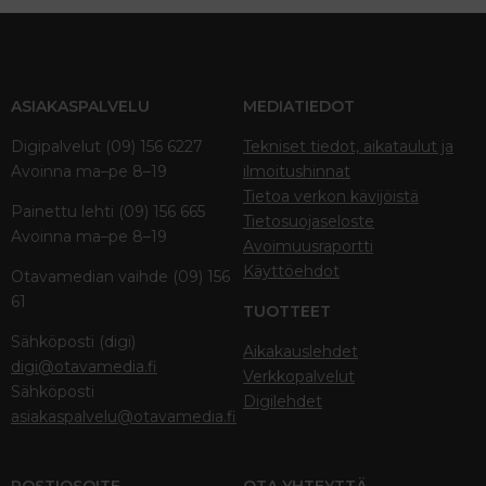
ASIAKASPALVELU
MEDIATIEDOT
Digipalvelut (09) 156 6227
Tekniset tiedot, aikataulut ja
Avoinna ma–pe 8–19
ilmoitushinnat
Tietoa verkon kävijöistä
Painettu lehti (09) 156 665
Tietosuojaseloste
Avoinna ma–pe 8–19
Avoimuusraportti
Käyttöehdot
Otavamedian vaihde (09) 156
61
TUOTTEET
Sähköposti (digi)
Aikakauslehdet
digi@otavamedia.fi
Verkkopalvelut
Sähköposti
Digilehdet
asiakaspalvelu@otavamedia.fi