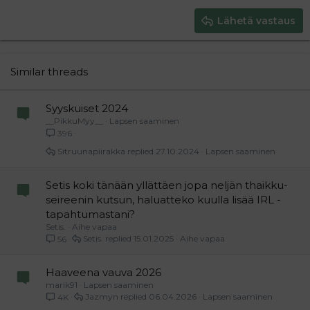
15
Georgia
Justify text
Heading 3
Lähetä vastaus
18
Tahoma
22
Times New Roman
26
Trebuchet MS
Similar threads
Verdana
Syyskuiset 2024
__PikkuMyy__
Lapsen saaminen
396
Sitruunapiirakka
27.10.2024
Lapsen saaminen
Setis koki tänään yllättäen jopa neljän thaikku-
seireenin kutsun, haluatteko kuulla lisää IRL -
tapahtumastani?
Setis.
Aihe vapaa
Setis.
15.01.2025
Aihe vapaa
56
Haaveena vauva 2026
marik91
Lapsen saaminen
Jazmyn
06.04.2026
Lapsen saaminen
4K