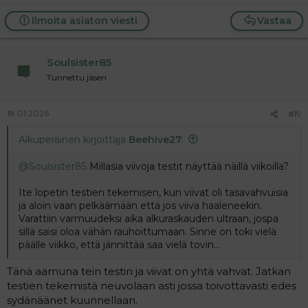
Ilmoita asiaton viesti
Vastaa
Soulsister85
Tunnettu jäsen
18.01.2026
#19
Alkuperäinen kirjoittaja
Beehive27
:
@Soulsister85
Millasia viivoja testit näyttää näillä viikoilla?
Ite lopetin testien tekemisen, kun viivat oli tasavahvuisia
ja aloin vaan pelkäämään että jos viiva haaleneekin.
Varattiin varmuudeksi aika alkuraskauden ultraan, jospa
sillä saisi oloa vähän rauhoittumaan. Sinne on toki vielä
päälle viikko, että jännittää saa vielä tovin...
Tänä aamuna tein testin ja viivat on yhtä vahvat. Jatkan
testien tekemistä neuvolaan asti jossa toivottavasti edes
sydänäänet kuunnellaan.