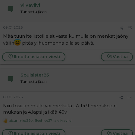
n
viivaviivi
s
:
Tunnettu jäsen
09.01.2026
#3
Mää tuun ite listoille sit vasta ku mulla on menkat jäöny
väliin
pitäs ylihuomenna olla se päivä.
Ilmoita asiaton viesti
Vastaa
Soulsister85
Tunnettu jäsen
09.01.2026
#4
Niin tosiaan mulle voi merkata LA 14.9 menkkojen
mukaan ja 4.lapsi ja ikää 40v.
aisurimies39v
,
Beehive27
ja
viivaviivi
R
e
a
Ilmoita asiaton viesti
Vastaa