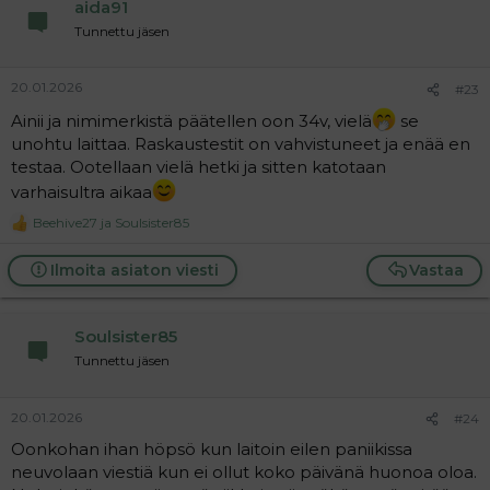
aida91
o
n
Tunnettu jäsen
s
:
20.01.2026
#23
Ainii ja nimimerkistä päätellen oon 34v, vielä
se
unohtu laittaa. Raskaustestit on vahvistuneet ja enää en
testaa. Ootellaan vielä hetki ja sitten katotaan
varhaisultra aikaa
Beehive27
ja
Soulsister85
R
e
a
Ilmoita asiaton viesti
Vastaa
c
t
i
Soulsister85
o
n
Tunnettu jäsen
s
:
20.01.2026
#24
Oonkohan ihan höpsö kun laitoin eilen paniikissa
neuvolaan viestiä kun ei ollut koko päivänä huonoa oloa.