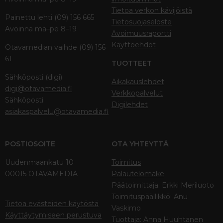
Tietoa verkon kävijöistä
Painettu lehti (09) 156 665
Tietosuojaseloste
Avoinna ma–pe 8–19
Avoimuusraportti
Käyttöehdot
Otavamedian vaihde (09) 156
61
TUOTTEET
Sähköposti (digi)
Aikakauslehdet
digi@otavamedia.fi
Verkkopalvelut
Sähköposti
Digilehdet
asiakaspalvelu@otavamedia.fi
POSTIOSOITE
OTA YHTEYTTÄ
Uudenmaankatu 10
Toimitus
00015 OTAVAMEDIA
Palautelomake
Päätoimittaja: Erkki Meriluoto
Toimituspäällikkö: Anu
Tietoa evästeiden käytöstä
Vaskimo
Käyttäytymiseen perustuva
Tuottaja: Anna Huuhtanen