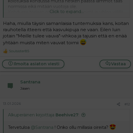
kolotuksia kohdussa mutta hetken päästä lämmöt taas
normissa eikä mitään vuotoja ole.
Click to expand...
Kohdussa tosiaan menkkakivun tyyppistä ja vihloo välillä
nivusiin ja myös kohdunsuulla välillä vihloo.
Haha, miulla täysin samanlaisia tuntemuksia kans, koitan
Onkohan nää niitä kasvukipuja?tuntuu kun olisi ekaa
kertaa raskaana kun edellisestä niin miljoona vuotta.
rauhotella itteeni että kasvukipuja ne vaan. Eilen luin
Oman mielenterveyden vuoksi meinasin tänään käydä
jotain "Meille tulee vauva"-vihkoa ja tajusin että en enää
ostamassa vielä testejä niin voi vähän seurata viivoja että
yhtään muista miten vauvat toimii
tietää missä mennään.
Soulsister85
R
e
a
Ilmoita asiaton viesti
Vastaa
c
t
i
Santrana
o
n
Jäsen
s
:
13.01.2026
#12
Alkuperäinen kirjoittaja
Beehive27
:
Tervetuloa
@Santrana
! Onko ollu millasia oireita?