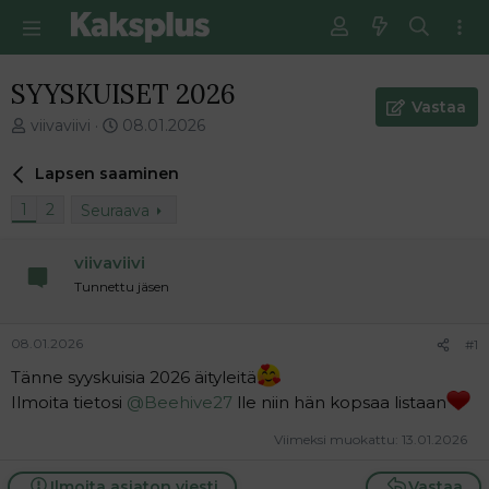
SYYSKUISET 2026
Vastaa
V
E
viivaviivi
08.01.2026
i
n
e
s
Lapsen saaminen
s
i
t
m
1
2
Seuraava
i
m
k
ä
viivaviivi
e
i
Tunnettu jäsen
t
n
j
e
u
n
08.01.2026
#1
n
v
a
i
Tänne syyskuisia 2026 äityleitä
l
e
Ilmoita tietosi
@Beehive27
lle niin hän kopsaa listaan
o
s
i
t
Viimeksi muokattu:
13.01.2026
t
i
t
Ilmoita asiaton viesti
Vastaa