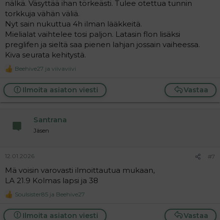
nälkä. Väsyttää ihan törkeästi. Tulee otettua tunnin
torkkuja vähän väliä.
Nyt sain nukuttua 4h ilman lääkkeitä.
Mielialat vaihtelee tosi paljon. Latasin flon lisäksi
preglifen ja sieltä saa pienen lahjan jossain vaiheessa.
Kiva seurata kehitystä.
Beehive27
ja
viivaviivi
R
e
a
Ilmoita asiaton viesti
Vastaa
c
t
i
Santrana
o
n
Jäsen
s
:
12.01.2026
#7
Mä voisin varovasti ilmoittautua mukaan,
LA 21.9 Kolmas lapsi ja 38
Soulsister85
ja
Beehive27
R
e
a
Ilmoita asiaton viesti
Vastaa