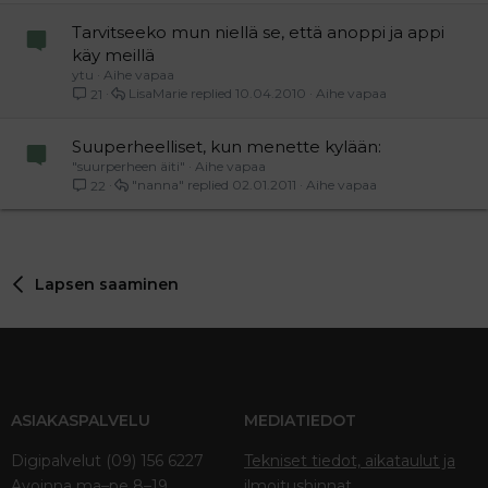
Tarvitseeko mun niellä se, että anoppi ja appi
käy meillä
ytu
Aihe vapaa
LisaMarie
10.04.2010
Aihe vapaa
21
Suuperheelliset, kun menette kylään:
"suurperheen äiti"
Aihe vapaa
"nanna"
02.01.2011
Aihe vapaa
22
Lapsen saaminen
ASIAKASPALVELU
MEDIATIEDOT
Digipalvelut (09) 156 6227
Tekniset tiedot, aikataulut ja
Avoinna ma–pe 8–19
ilmoitushinnat