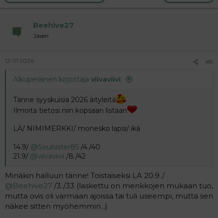
c
t
i
Beehive27
o
n
Jäsen
s
:
12.01.2026
#8
Alkuperäinen kirjoittaja
viivaviivi
:
Tänne syyskuisia 2026 äityleitä
Ilmoita tietosi niin kopsaan listaan
LA/ NIMIMERKKI/ monesko lapsi/ ikä
14.9/
@Soulsister85
/4./40
21.9/
@viivaviivi
/8./42
Minäkin halluun tänne! Toistaiseksi LA 20.9./
@Beehive27
/3./33 (laskettu on menkkojen mukaan tuo,
mutta ovis oli varmaan ajoissa tai tuli useempi, mutta sen
näkee sitten myöhemmin...)