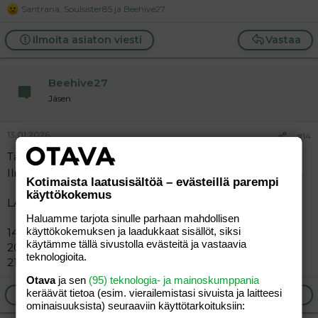
Santrana
,
Soulsister85
ja
Beehive27
R
e
a
Ilmoita asiaton viesti
Vastaa
c
t
i
Beehive27
o
n
Jäsen
s
:
13.01.2026
#14
Tänne syyskuisten 2026 odottajia
Ilmoita tietosi niin kopioin listaan
Kotimaista laatusisältöä – evästeillä parempi
käyttökokemus
LA/ NIMIMERKKI/ monesko lapsi/ ikä
Haluamme tarjota sinulle parhaan mahdollisen
käyttökokemuksen ja laadukkaat sisällöt, siksi
14.9/
@Soulsister85
/4./40
käytämme tällä sivustolla evästeitä ja vastaavia
20.9./
@Beehive27
/3./33
teknologioita.
21.9
@Santrana
/3./38
Otava
ja sen
(95) teknologia- ja mainoskumppania
keräävät tietoa (esim. vierailemis­tasi sivuista ja laitteesi
Ilmoita asiaton viesti
Vastaa
ominaisuuk­sista) seuraaviin käyttötarkoituksiin: