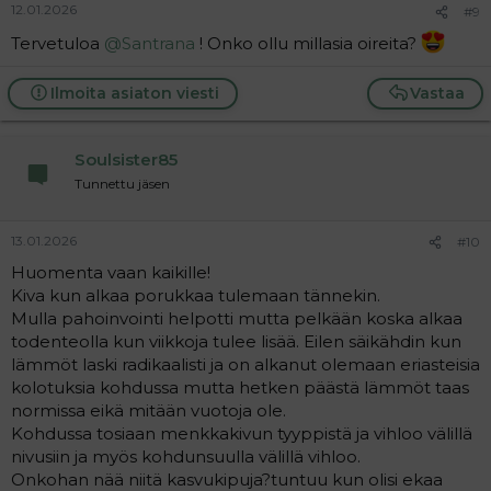
12.01.2026
#9
Tervetuloa
@Santrana
! Onko ollu millasia oireita?
Ilmoita asiaton viesti
Vastaa
Soulsister85
Tunnettu jäsen
13.01.2026
#10
Huomenta vaan kaikille!
Kiva kun alkaa porukkaa tulemaan tännekin.
Mulla pahoinvointi helpotti mutta pelkään koska alkaa
todenteolla kun viikkoja tulee lisää. Eilen säikähdin kun
lämmöt laski radikaalisti ja on alkanut olemaan eriasteisia
kolotuksia kohdussa mutta hetken päästä lämmöt taas
normissa eikä mitään vuotoja ole.
Kohdussa tosiaan menkkakivun tyyppistä ja vihloo välillä
nivusiin ja myös kohdunsuulla välillä vihloo.
Onkohan nää niitä kasvukipuja?tuntuu kun olisi ekaa