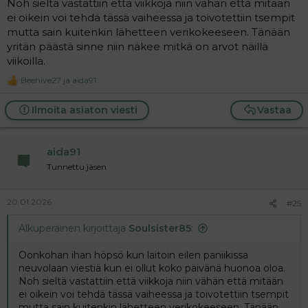
Noh sieltä vastattiin että viikkoja niin vähän että mitään
ei oikein voi tehdä tässä vaiheessa ja toivotettiin tsempit
mutta sain kuitenkin lähetteen verikokeeseen. Tänään
yritän päästä sinne niin näkee mitkä on arvot näillä
viikoilla.
Beehive27
ja
aida91
R
e
a
Ilmoita asiaton viesti
Vastaa
c
t
i
aida91
o
n
Tunnettu jäsen
s
:
20.01.2026
#25
Alkuperäinen kirjoittaja
Soulsister85
:
Oonkohan ihan höpsö kun laitoin eilen paniikissa
neuvolaan viestiä kun ei ollut koko päivänä huonoa oloa.
Noh sieltä vastattiin että viikkoja niin vähän että mitään
ei oikein voi tehdä tässä vaiheessa ja toivotettiin tsempit
mutta sain kuitenkin lähetteen verikokeeseen. Tänään