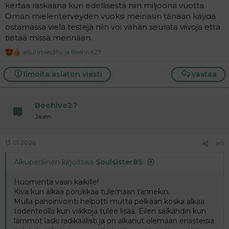
kertaa raskaana kun edellisestä niin miljoona vuotta.
Oman mielenterveyden vuoksi meinasin tänään käydä
ostamassa vielä testejä niin voi vähän seurata viivoja että
tietää missä mennään.
aisurimies39v
ja
Beehive27
R
e
a
Ilmoita asiaton viesti
Vastaa
c
t
i
Beehive27
o
n
Jäsen
s
:
13.01.2026
#11
Alkuperäinen kirjoittaja
Soulsister85
:
Huomenta vaan kaikille!
Kiva kun alkaa porukkaa tulemaan tännekin.
Mulla pahoinvointi helpotti mutta pelkään koska alkaa
todenteolla kun viikkoja tulee lisää. Eilen säikähdin kun
lämmöt laski radikaalisti ja on alkanut olemaan eriasteisia