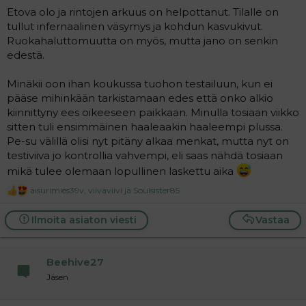
Etova olo ja rintojen arkuus on helpottanut. Tilalle on
tullut infernaalinen väsymys ja kohdun kasvukivut.
Ruokahaluttomuutta on myös, mutta jano on senkin
edestä.
Minäkii oon ihan koukussa tuohon testailuun, kun ei
pääse mihinkään tarkistamaan edes että onko alkio
kiinnittyny ees oikeeseen paikkaan. Minulla tosiaan viikko
sitten tuli ensimmäinen haaleaakin haaleempi plussa.
Pe-su välillä olisi nyt pitäny alkaa menkat, mutta nyt on
testiviiva jo kontrollia vahvempi, eli saas nähdä tosiaan
mikä tulee olemaan lopullinen laskettu aika
aisurimies39v
,
viivaviivi
ja
Soulsister85
R
e
a
Ilmoita asiaton viesti
Vastaa
c
t
i
o
Beehive27
n
Jäsen
s
: