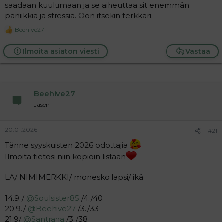
saadaan kuulumaan ja se aiheuttaa sit enemmän
paniikkia ja stressiä. Oon itsekin terkkari.
Beehive27
R
e
a
Ilmoita asiaton viesti
Vastaa
c
t
i
o
n
Beehive27
s
:
Jäsen
20.01.2026
#21
Tänne syyskuisten 2026 odottajia
Ilmoita tietosi niin kopioin listaan
LA/ NIMIMERKKI/ monesko lapsi/ ikä
14.9./
@Soulsister85
/4./40
20.9./
@Beehive27
/3./33
21.9/
@Santrana
/3./38