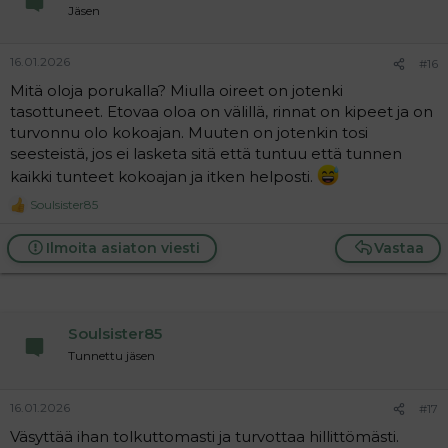
n
Jäsen
s
:
16.01.2026
#16
Mitä oloja porukalla? Miulla oireet on jotenki
tasottuneet. Etovaa oloa on välillä, rinnat on kipeet ja on
turvonnu olo kokoajan. Muuten on jotenkin tosi
seesteistä, jos ei lasketa sitä että tuntuu että tunnen
kaikki tunteet kokoajan ja itken helposti.
Soulsister85
R
e
a
Ilmoita asiaton viesti
Vastaa
c
t
i
o
n
Soulsister85
s
:
Tunnettu jäsen
16.01.2026
#17
Väsyttää ihan tolkuttomasti ja turvottaa hillittömästi.