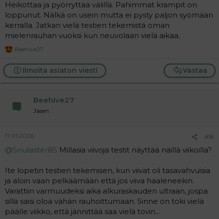
Heikottaa ja pyörryttää välillä. Pahimmat krampit on
loppunut. Nälkä on usein mutta ei pysty paljon syömään
kerralla. Jatkan vielä testien tekemistä oman
mielenrauhan vuoksi kun neuvolaan vielä aikaa.
Beehive27
R
e
a
Ilmoita asiaton viesti
Vastaa
c
t
i
Beehive27
o
n
Jäsen
s
:
17.01.2026
#18
@Soulsister85
Millasia viivoja testit näyttää näillä viikoilla?
Ite lopetin testien tekemisen, kun viivat oli tasavahvuisia
ja aloin vaan pelkäämään että jos viiva haaleneekin.
Varattiin varmuudeksi aika alkuraskauden ultraan, jospa
sillä saisi oloa vähän rauhoittumaan. Sinne on toki vielä
päälle viikko, että jännittää saa vielä tovin...