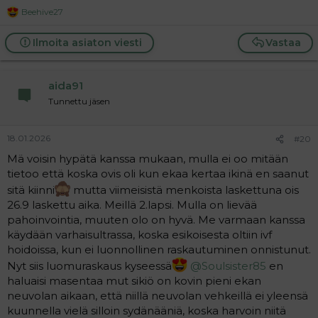
Beehive27
R
e
a
Ilmoita asiaton viesti
Vastaa
c
t
i
aida91
o
n
Tunnettu jäsen
s
:
18.01.2026
#20
Mä voisin hypätä kanssa mukaan, mulla ei oo mitään
tietoo että koska ovis oli kun ekaa kertaa ikinä en saanut
sitä kiinni
mutta viimeisistä menkoista laskettuna ois
26.9 laskettu aika. Meillä 2.lapsi. Mulla on lievää
pahoinvointia, muuten olo on hyvä. Me varmaan kanssa
käydään varhaisultrassa, koska esikoisesta oltiin ivf
hoidoissa, kun ei luonnollinen raskautuminen onnistunut.
Nyt siis luomuraskaus kyseessä
@Soulsister85
en
haluaisi masentaa mut sikiö on kovin pieni ekan
neuvolan aikaan, että niillä neuvolan vehkeillä ei yleensä
kuunnella vielä silloin sydänääniä, koska harvoin niitä