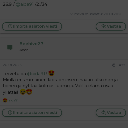
26.9./
@aida91
/2./34
Viimeksi muokattu:
20.01.2026
Ilmoita asiaton viesti
Vastaa
Beehive27
Jäsen
20.01.2026
#22
Tervetuloa
@aida91
!
Miulla ensimmäinen lapsi on inseminaatio-alkuinen ja
toinen ja nyt tää kolmas luomuja. Välillä elämä osaa
yllättää
aida91
R
e
a
Ilmoita asiaton viesti
Vastaa
c
t
i