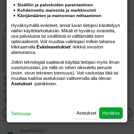
Sisällön ja palveluiden parantaminen
Beehive27
Kohdennettu mainonta ja markkinointi
Jäsen
Kävijämäärien ja mainonnan mittaaminen
Hyväksymällä evästeet, annat luvan tietojesi käsittelyyn
näihin käyttötarkoituksiin. Mikäli et hyväksy evästeitä,
13.01.2026
#15
osa palveluista tai sisällöistä ei välttämättä toimi
optimaalisesti. Voit muuttaa valintojasi milloin tahansa
Alkuperäinen kirjoittaja
viivaviivi
:
klikkaamalla
Evästeasetukset
-linkkiä sivuston
alareunassa.
Poistun ryhmästä. Raskaus on kemiallinen
ajattelin poistaa ketjun ekan viestin vaikka sen päivitinkin
Jotkin teknologiat saattavat käyttää tietojasi myös ilman
. Tahtoisiko joku kopsaa tiedot ja jatkaa yp nä?
suostumustasi, jos niillä on siihen oikeutettu peruste
(esim. sivun tekninen toimivuus). Voit vastustaa tätä tai
Voi
@viivaviivi
muuttaa kaikkia asetuksiasi valitsemalla alla olevan
Asetukset
-painikkeen.
Tiedot kopioitu. Kyllä me pärjätään, keskityt nyt vaan
omaan vointiis
viivaviivi
R
e
a
Ilmoita asiaton viesti
Vastaa
Asetukset
Hyväksy
Tietosuoja
c
t
i
Beehive27
o