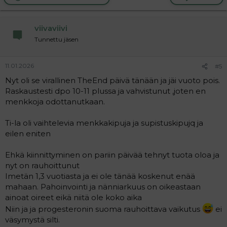
c
t
i
viivaviivi
o
n
Tunnettu jäsen
s
:
11.01.2026
#5
Nyt oli se virallinen TheEnd päivä tänään ja jäi vuoto pois.
Raskaustesti dpo 10-11 plussa ja vahvistunut ,joten en
menkkoja odottanutkaan.
Ti-la oli vaihtelevia menkkakipuja ja supistuskipujq ja
eilen eniten
Ehkä kiinnittyminen on pariin päivää tehnyt tuota oloa ja
nyt on rauhoittunut
Imetän 1,3 vuotiasta ja ei ole tänää koskenut enää
mahaan. Pahoinvointi ja nänniarkuus on oikeastaan
ainoat oireet eikä niitä ole koko aika
Niin ja ja progesteronin suoma rauhoittava vaikutus
ei
väsymystä silti.