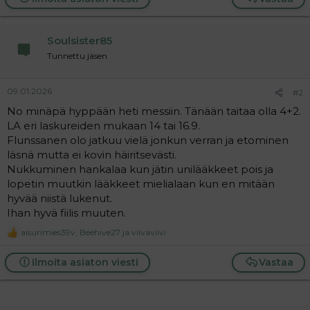
a
j
a
Soulsister85
Tunnettu jäsen
09.01.2026
#2
No minäpä hyppään heti messiin. Tänään taitaa olla 4+2.
LA eri laskureiden mukaan 14 tai 16.9.
Flunssanen olo jatkuu vielä jonkun verran ja etominen
läsnä mutta ei kovin häiritsevästi.
Nukkuminen hankalaa kun jätin unilääkkeet pois ja
lopetin muutkin lääkkeet mielialaan kun en mitään
hyvää niistä lukenut.
Ihan hyvä fiilis muuten.
aisurimies39v
,
Beehive27
ja
viivaviivi
R
e
a
Ilmoita asiaton viesti
Vastaa
c
t
i
o