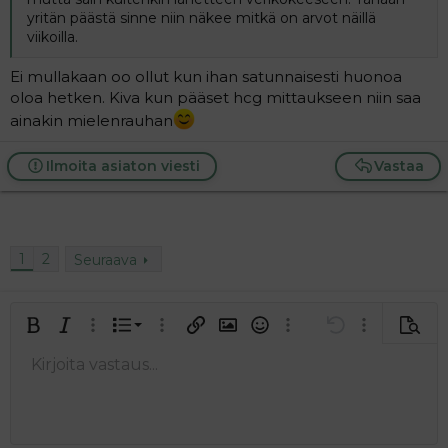
yritän päästä sinne niin näkee mitkä on arvot näillä
viikoilla.
Ei mullakaan oo ollut kun ihan satunnaisesti huonoa
oloa hetken. Kiva kun pääset hcg mittaukseen niin saa
ainakin mielenrauhan
Ilmoita asiaton viesti
Vastaa
1
2
Seuraava
Järjestetty lista
Lihavoitu
Kursivoitu
Laajennettuun editoriin…
Lista
Laajennettuun editoriin…
Lisää hyperlinkki
Lisää kuva
Hymiöt
Laajennettuun editorii
Kumoa
Laajennettuu
Esikat
Järjestämätön lista
Kirjoita vastaus...
Tasaa vasemmalle
9
Normal
Tallenna luonnos
Arial
Fontin koko
Tasaus
Lainaus
Tee uudelleen
Lisää video/media
BBCode-näkymä
Tekstiväri
Paragraph format
Lisää taulukko
Poista muotoilu
Kirjasintyyli
Insert horizontal line
Luonnokset
Yliviivaa
Spoiler
Alleviivattu
Koodi
Rivinsisäinen koodi
Rivinsisäinen spoiler
10
Poista luonnos
Book Antiqua
Suurenna sisennystä
Heading 1
Keskitä
12
Courier New
Pienennä sisennystä
Tasaa oikealle
Heading 2