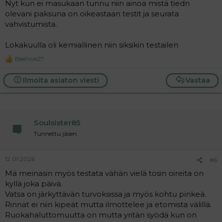
Nyt kun ei masukaan tunnu niin ainoa mistä tiedn
olevani paksuna on oikeastaan testit ja seurata
vahvistumista.
Lokakuulla oli kemiallinen niin siksikin testailen
Beehive27
R
e
a
Ilmoita asiaton viesti
Vastaa
c
t
i
o
n
Soulsister85
s
:
Tunnettu jäsen
12.01.2026
#6
Mä meinasin myös testata vähän vielä tosin oireita on
kyllä joka päivä.
Vatsa on järkyttävän turvoksissa ja myös kohtu pinkeä.
Rinnat ei niin kipeät mutta ilmottelee ja etomista välillä.
Ruokahaluttomuutta on mutta yritän syödä kun on