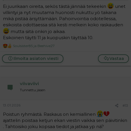
Ei juurikaan oireita, sekös tästä jännää tekeekin
unet
villiintyi ja nyt muutama huonosti nukuttu yö takana
mikä pistää ärsyttämään. Pahoinvointia odotellessa,
esikoista odottaessa sitä kesti melkein koko raskauden
mutta siitä onkin jo aikaa.
Esikoinen täytti 11 ja kuopuskin täyttää 10.
Soulsister85
ja
Beehive27
R
e
a
Ilmoita asiaton viesti
Vastaa
c
t
i
o
n
viivaviivi
s
:
Tunnettu jäsen
13.01.2026
#13
Poistun ryhmästä. Raskaus on kemiallinen
ajattelin poistaa ketjun ekan viestin vaikka sen päivitinkin
. Tahtoisiko joku kopsaa tiedot ja jatkaa yp nä?