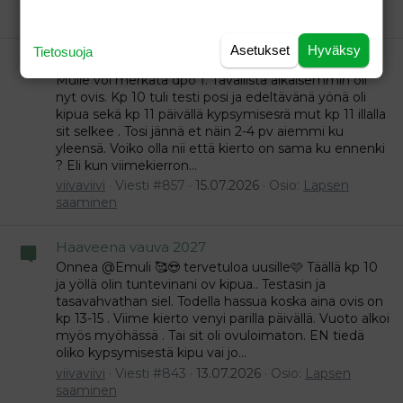
saaminen
Asetukset
Hyväksy
Tietosuoja
Haaveena vauva 2027
Mulle voi merkata dpo 1. Tavallista aikaisemmin oli
nyt ovis. Kp 10 tuli testi posi ja edeltävänä yönä oli
kipua sekä kp 11 päivällä kypsymisesrä mut kp 11 illalla
sit selkee . Tosi jännä et näin 2-4 pv aiemmi ku
yleensä. Voiko olla nii että kierto on sama ku ennenki
? Eli kun viimekierron...
viivaviivi
Viesti #857
15.07.2026
Osio:
Lapsen
saaminen
Haaveena vauva 2027
Onnea @Emuli 🥰😍 tervetuloa uusille🩷 Täällä kp 10
ja yöllä olin tuntevinani ov kipua.. Testasin ja
tasavahvathan siel. Todella hassua koska aina ovis on
kp 13-15 . Viime kierto venyi parilla päivällä. Vuoto alkoi
myös myöhässä . Tai sit oli ovuloimaton. EN tiedä
oliko kypsymisestä kipu vai jo...
viivaviivi
Viesti #843
13.07.2026
Osio:
Lapsen
saaminen