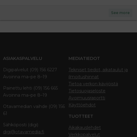
See more
ASIAKASPALVELU
MEDIATIEDOT
Digipalvelut (09) 156 6227
Tekniset tiedot, aikataulut ja
Avoinna ma–pe 8–19
ilmoitushinnat
Tietoa verkon kävijöistä
Painettu lehti (09) 156 665
Tietosuojaseloste
Avoinna ma–pe 8–19
Avoimuusraportti
Käyttöehdot
Otavamedian vaihde (09) 156
61
TUOTTEET
Sähköposti (digi)
Aikakauslehdet
digi@otavamedia.fi
Verkkopalvelut