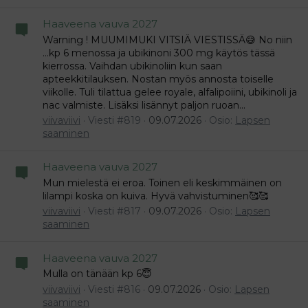
Haaveena vauva 2027
Warning ! MUUMIMUKI VITSIÄ VIESTISSÄ😅 No niin
...kp 6 menossa ja ubikinoni 300 mg käytös tässä
kierrossa. Vaihdan ubikinoliin kun saan
apteekkitilauksen. Nostan myös annosta toiselle
viikolle. Tuli tilattua gelee royale, alfalipoiini, ubikinoli ja
nac valmiste. Lisäksi lisännyt paljon ruoan...
viivaviivi
Viesti #819
09.07.2026
Osio:
Lapsen
saaminen
Haaveena vauva 2027
Mun mielestä ei eroa. Toinen eli keskimmäinen on
lilampi koska on kuiva. Hyvä vahvistuminen🥰🥰
viivaviivi
Viesti #817
09.07.2026
Osio:
Lapsen
saaminen
Haaveena vauva 2027
Mulla on tänään kp 6😇
viivaviivi
Viesti #816
09.07.2026
Osio:
Lapsen
saaminen