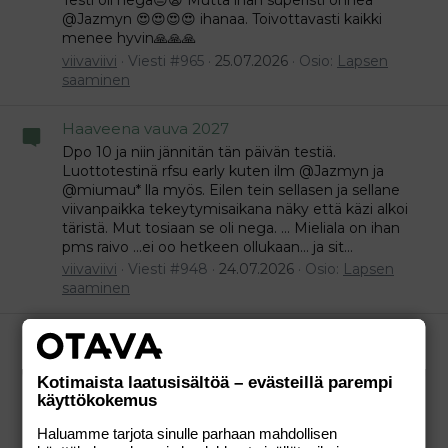
Testi oli nega😒😪 Mutta ihan superisti onnea
@Jazmyn 😍😍😍😍 ihanaa. Toivottavasti kaikki
menee hyvin🙏🙏🙏
viivaviivi
Viesti #965
25.07.2026
Osio:
Lapsen
saaminen
Haaveena vauva 2027
Dpo 10 ja niin jännitän tän päivän testiä.
Luottotestinä rfsu early kuten ilm @Jazmyn ja
@miumau* lla myös. Eilen tein sellasen ja sellane
viivanpaikka tekeytymisaikana näky että käzi alkoi
täristä. Mut tosiaan se oli nega. ... Mieliala on ihan
pms raivo ...ei oo hetkeen ollukaan... ja sit...
viivaviivi
Viesti #948
24.07.2026
Osio:
Lapsen
saaminen
Haaveena vauva 2027
Dpo 8 ja ei mitää oireita. Tulin vaan epätoivo
toivomaan tänne että voi että kun tulis haamu parin
Kotimaista laatusisältöä – evästeillä parempi
päivän päästä😬😪😇😇 jotenkin erikoisesti toivon nyt
käyttökokemus
...haikeudella katsonut myös tammi ja lokakuun
Haluamme tarjota sinulle parhaan mahdollisen
plussien muodostumisesta videoita .....paljo pyörii