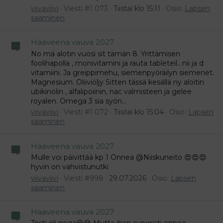
viivaviivi
Viesti #1 073
Tiistai klo 15:11
Osio:
Lapsen
saaminen
Haaveena vauva 2027
No mä alotin vuosi sit tämän 8. Yrittämisen
foolihapolla , monivitamini ja rauta tableteil.. nii ja d
vitamiini. Ja greippimehu, siemenpyöräilyn siemenet.
Magnesium. Oliiviöljy Sitten tässä kesällä ny aloitin
ubikinolin , alfalipoiinin, nac valmisteen ja gelee
royalen. Omega 3 sia syön...
viivaviivi
Viesti #1 072
Tiistai klo 15:04
Osio:
Lapsen
saaminen
Haaveena vauva 2027
Mulle voi päivittää kp 1 Onnea @Niiskuneito 😍😍😍
hyvin on vahvistunutki
viivaviivi
Viesti #998
29.07.2026
Osio:
Lapsen
saaminen
Haaveena vauva 2027