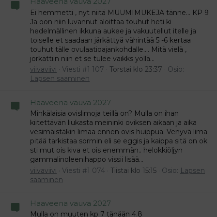
Haaveena vauva 2027
Ei hemmetti , nyt niitä MUUMIMUKEJA tänne... KP 9
Ja oon niin luvannut aloittaa touhut heti ki
hedelmällinen ikkuna aukee ja vakuutellut itelle ja
toiselle et saadaan järkättyä vähintää 5 -6 kertaa
touhut tälle ovulaatioajankohdalle.... Mitä vielä ,
jörkättiin niin et se tulee vaikks yöllä...
viivaviivi
Viesti #1 107
Torstai klo 23:37
Osio:
Lapsen saaminen
Haaveena vauva 2027
Minkälaisia ovislimoja teillä on? Mulla on ihan
kiitettävän liukasta meininki oviksen aikaan ja aika
vesimäistäkin limaa ennen ovis huippua. Venyvä lima
pitää tarkistaa sormin eli se eggis ja kaippa sitä on ok
sti mut ois kiva et ois enemmän.. helokkiöljyn
gammalinoleenihappo vissii lisää...
viivaviivi
Viesti #1 074
Tiistai klo 15:15
Osio:
Lapsen
saaminen
Haaveena vauva 2027
Mulla on muuten kp 7 tänään 4.8