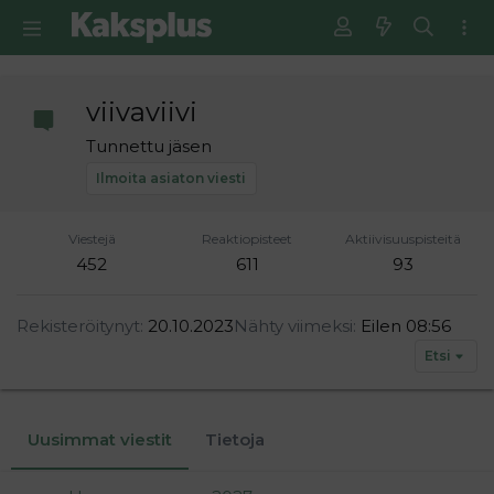
viivaviivi
Tunnettu jäsen
Ilmoita asiaton viesti
Viestejä
Reaktiopisteet
Aktiivisuuspisteitä
452
611
93
Rekisteröitynyt
20.10.2023
Nähty viimeksi
Eilen 08:56
Etsi
Uusimmat viestit
Tietoja