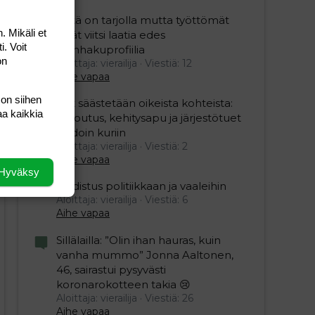
Töitä on tarjolla mutta työttömät
. Mikäli et
eivät viitsi laatia edes
i. Voit
työnhakuprofiilia
on
Aloittaja: vierailija
Viestiä: 12
Aihe vapaa
 on siihen
Nyt säästetään oikeista kohteista:
aa kaikkia
kotoutus, kehitysapu ja järjestötuet
vihdoin kuriin
Aloittaja: vierailija
Viestiä: 2
Aihe vapaa
Hyväksy
Uudistus politiikkaan ja vaaleihin
Aloittaja: vierailija
Viestiä: 6
Aihe vapaa
Sillälailla: ”Olin ihan hauras, kuin
vanha mummo” Jonna Aaltonen,
46, sairastui pysyvästi
koronarokotteen takia 😢
Aloittaja: vierailija
Viestiä: 26
Aihe vapaa