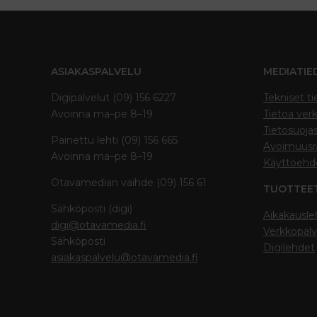
ASIAKASPALVELU
MEDIATIE
Digipalvelut (09) 156 6227
Tekniset ti
Avoinna ma–pe 8–19
Tietoa verk
Tietosuoja
Painettu lehti (09) 156 665
Avoimuusra
Avoinna ma–pe 8–19
Käyttöehd
Otavamedian vaihde (09) 156 61
TUOTTEE
Sähköposti (digi)
Aikakausle
digi@otavamedia.fi
Verkkopalv
Sähköposti
Digilehdet
asiakaspalvelu@otavamedia.fi