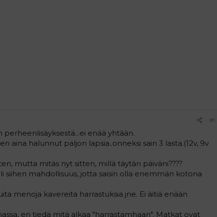
#1
 perheenlisäyksestä...ei enää yhtään.
olen aina halunnut paljon lapsia..onneksi sain 3 lasta.(12v, 9v
en, mutta mitäs nyt sitten, millä täytän päiväni????
li siihen mahdollisuus, jotta saisin olla enemmän kotona
ita menoja kavereita harrastuksia jne. Ei äitiä enään
sa, en tiedä mitä alkaa "harrastamhaan". Matkat ovat