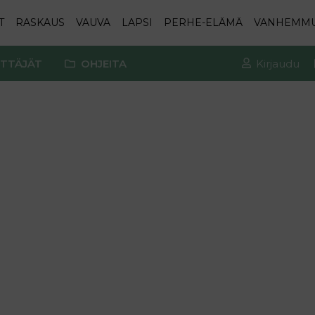
T
RASKAUS
VAUVA
LAPSI
PERHE-ELÄMÄ
VANHEMM
TTÄJÄT
OHJEITA
Kirjaudu