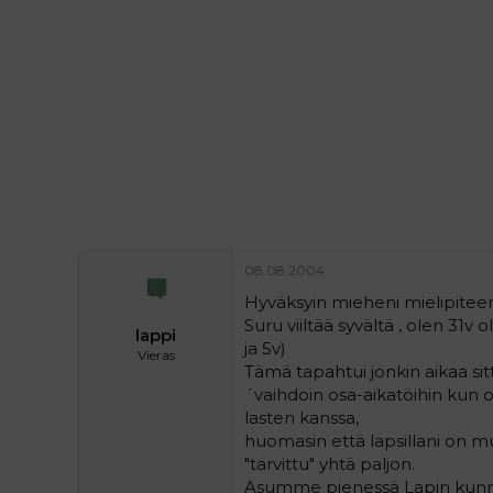
i
t
t
i
t
a
j
a
08.08.2004
Hyväksyin mieheni mielipiteen
Suru viiltää syvältä , olen 31v 
lappi
ja 5v)
Vieras
Tämä tapahtui jonkin aikaa sitt
´vaihdoin osa-aikatöihin kun o
lasten kanssa,
huomasin että lapsillani on mu
"tarvittu" yhtä paljon.
Asumme pienessä Lapin kunnas