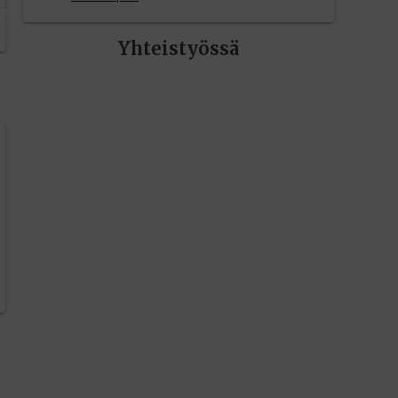
Yhteistyössä
editoriin…
sele