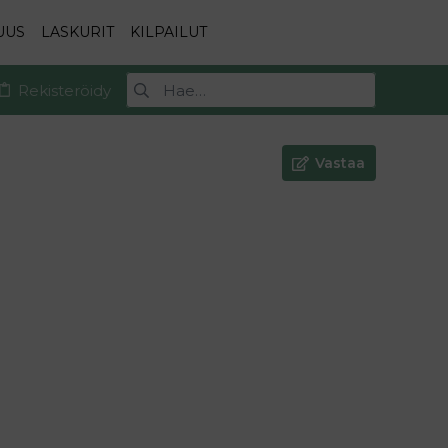
UUS
LASKURIT
KILPAILUT
Rekisteröidy
Vastaa