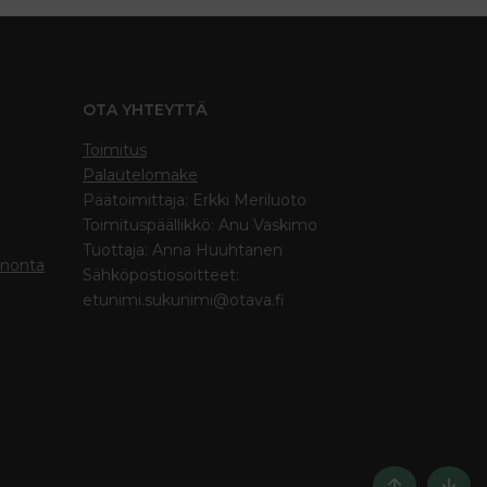
OTA YHTEYTTÄ
Toimitus
Palautelomake
Päätoimittaja: Erkki Meriluoto
Toimituspäällikkö: Anu Vaskimo
Tuottaja: Anna Huuhtanen
inonta
Sähköpostiosoitteet:
etunimi.sukunimi@otava.fi