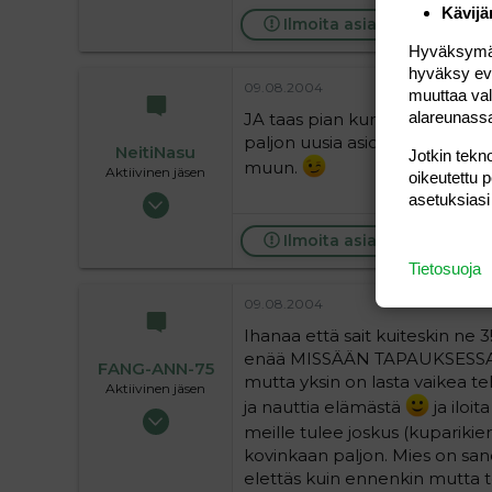
Kävijä
Ilmoita asiaton viesti
Hyväksymällä
hyväksy eväs
09.08.2004
muuttaa val
alareunass
JA taas pian kun lapsista alka
paljon uusia asioita mitkä itse 
NeitiNasu
Jotkin tekno
muun.
Aktiivinen jäsen
oikeutettu 
01.04.2004
asetuksiasi
15 255
Ilmoita asiaton viesti
0
Tietosuoja
36
09.08.2004
Ihanaa että sait kuiteskin ne 3
enää MISSÄÄN TAPAUKSESSA halu
FANG-ANN-75
mutta yksin on lasta vaikea te
Aktiivinen jäsen
ja nauttia elämästä
ja iloit
17.06.2004
meille tulee joskus (kupariki
6 695
kovinkaan paljon. Mies on sanon
1
elettäs kuin ennenkin mutta t