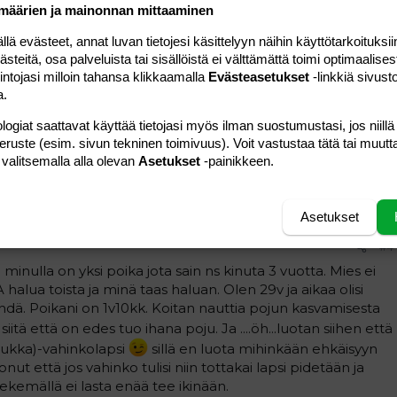
määrien ja mainonnan mittaaminen
Vastaa
 evästeet, annat luvan tietojesi käsittelyyn näihin käyttötarkoituksiin
teitä, osa palveluista tai sisällöistä ei välttämättä toimi optimaalisest
#3
intojasi milloin tahansa klikkaamalla
Evästeasetukset
-linkkiä sivust
a.
a tulemaan aikuisia; tulee uudet elämäntilanteet, ystävät,
pitää hoitaa, ne tarvitsevat äitään jälleen ylitse kaiken
logiat saattavat käyttää tietojasi myös ilman suostumustasi, jos niillä
peruste (esim. sivun tekninen toimivuus). Voit vastustaa tätä tai muutt
 valitsemalla alla olevan
Asetukset
-painikkeen.
Vastaa
Asetukset
#4
! minulla on yksi poika jota sain ns kinuta 3 vuotta. Mies ei
a toista ja minä taas haluan. Olen 29v ja aikaa olisi
hdä. Poikani on 1v10kk. Koitan nauttia pojun kasvamisesta
a siitä että on edes tuo ihana poju. Ja ....öh...luotan siihen että
erukka)-vahinkolapsi
sillä en luota mihinkään ehkäisyyn
ut että jos vahinko tulisi niin tottakai lapsi pidetään ja
ekemällä ei lasta enää tee ikinään.