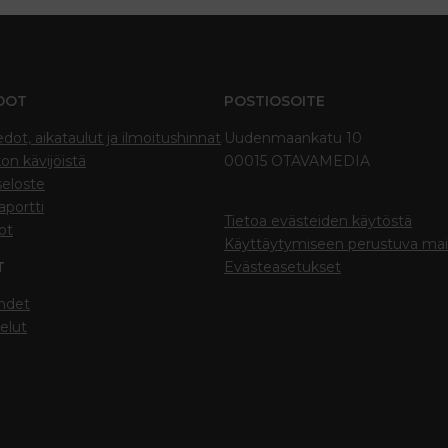
DOT
POSTIOSOITE
edot, aikataulut ja ilmoitushinnat
Uudenmaankatu 10
on kävijöistä
00015 OTAVAMEDIA
seloste
portti
Tietoa evästeiden käytöstä
ot
Käyttäytymiseen perustuva ma
T
Evästeasetukset
hdet
elut