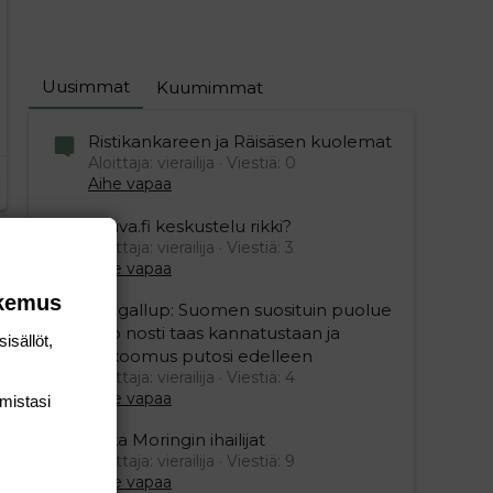
Uusimmat
Kuumimmat
Ristikankareen ja Räisäsen kuolemat
Aloittaja: vierailija
Viestiä: 0
Aihe vapaa
Vauva.fi keskustelu rikki?
Aloittaja: vierailija
Viestiä: 3
Aihe vapaa
okemus
Yle gallup: Suomen suosituin puolue
Sdp nosti taas kannatustaan ja
isällöt,
kokoomus putosi edelleen
Aloittaja: vierailija
Viestiä: 4
Aihe vapaa
mis­tasi
Mika Moringin ihailijat
Aloittaja: vierailija
Viestiä: 9
Aihe vapaa