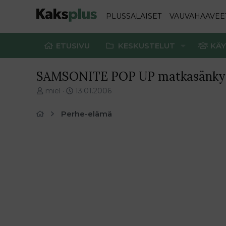
PLUSSALAISET
VAUVAHAAVEE
ETUSIVU
KESKUSTELUT
KÄY
SAMSONITE POP UP matkasänky
V
E
miel
13.01.2006
i
n
e
s
Perhe-elämä
s
i
t
m
i
m
k
ä
e
i
t
n
j
e
u
n
n
v
a
i
l
e
o
s