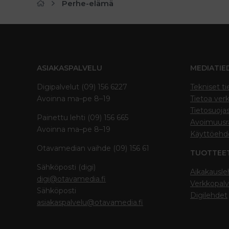
Perhe-elämä
ASIAKASPALVELU
MEDIATIE
Digipalvelut (09) 156 6227
Tekniset ti
Avoinna ma–pe 8–19
Tietoa verk
Tietosuoja
Painettu lehti (09) 156 665
Avoimuusra
Avoinna ma–pe 8–19
Käyttöehd
Otavamedian vaihde (09) 156 61
TUOTTEE
Sähköposti (digi)
Aikakausle
digi@otavamedia.fi
Verkkopalv
Sähköposti
Digilehdet
asiakaspalvelu@otavamedia.fi