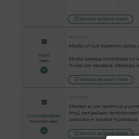
Ilmoita asiaton viesti
14.01.2006
Meillä on tuo kyseinen sänky, m
mini
Mutta kaikissa hotelleissa on k
Jäsen
muka ole vapaana. Vaatikaa, 
21.07.2004
99
Ilmoita asiaton viesti
0
6
14.01.2006
Meidan ei ole tarvinnut punnit
tms.) kertaakaan lentokoneel
Cosmopolitan
painosta ei tarvitse huolestu
Aktiivinen jäsen
17.04.2005
Ilmoita asiaton viesti
8 967