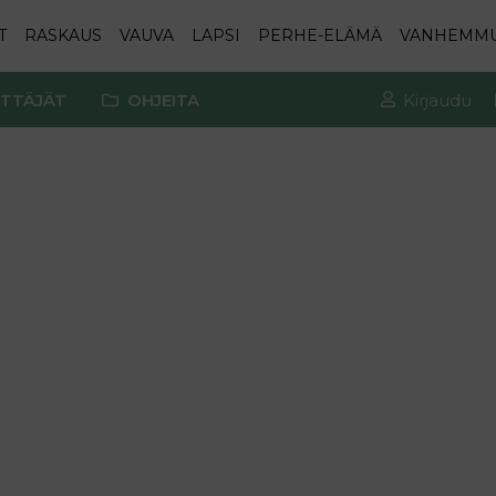
T
RASKAUS
VAUVA
LAPSI
PERHE-ELÄMÄ
VANHEMM
TTÄJÄT
OHJEITA
Kirjaudu