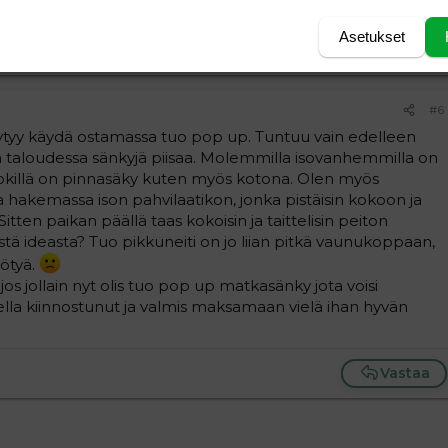
Asetukset
Vastaa
#6
äytyy käydä ostamassa tuo pop up. Tuntuu vain edelleen
n taloudessa sänkyjä piisaa. Molemmilla isovanhemmilla on
okillä on pinnasäky kuten myös kotona. Olen myös
a hakemassa ison pahvilaatikon, jonka pistäisin kokoon ja
ten paikan päällä taas kokoisin ja taittelisin peiton
ästä ideasta? Tuo pikkuneiti on jo liian pitkä vaunukoppaan,
yötyä.
os jollain nyt olis tuo pop up matkasänky jota voisi
odella kiinnostunut ja valmis maksamaan vielä ihan hyvän
Vastaa