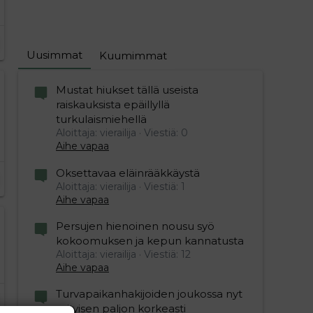
Uusimmat
Kuumimmat
Mustat hiukset tällä useista
raiskauksista epäillyllä
turkulaismiehellä
Aloittaja: vierailija
Viestiä: 0
Aihe vapaa
Oksettavaa eläinrääkkäystä
Aloittaja: vierailija
Viestiä: 1
Aihe vapaa
Persujen hienoinen nousu syö
kokoomuksen ja kepun kannatusta
Aloittaja: vierailija
Viestiä: 12
Aihe vapaa
Turvapaikanhakijoiden joukossa nyt
erityisen paljon korkeasti