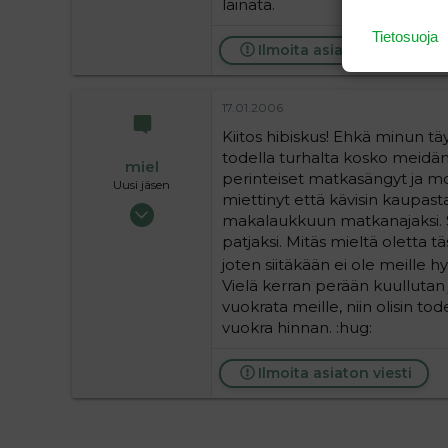
lainata.
0
Tietosuoja
1
Ilmoita asiaton viesti
17.01.2006
Kiitos hibiskus! Ehkä minun t
todella turhalta kosko meidä
miel
perinteiset matkasängyt ja m
Uusi jäsen
miettinyt että kävisin kaupast
12.01.2006
makalaukkuun matkanajaksi. Sit
5
patjaksi. Mitäs mieltä oletta t
0
joten siitäkään ei ole meille h
1
Vielä kerran perään kuullutan j
vuokrata meille, niin olisin t
vuokra hinnan. :hug:
Ilmoita asiaton viesti