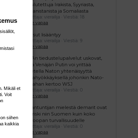
koulutettuja Irakista, Syyriasta,
Afganistanista ja Somaliasta
Aloittaja: vierailija
Viestiä: 18
okemus
Aihe vapaa
isällöt,
Persut lisääntyy
Aloittaja: vierailija
Viestiä: 9
Aihe vapaa
mis­tasi
USAn tiedustelupalvelut uskovat,
että Venäjän Putin voi yrittää
koetella Naton yhtenäisyyttä
maahyökkäyksellä johonkin Nato-
maahan kertoo WSJ
. Mikäli et
Aloittaja: vierailija
Viestiä: 0
i. Voit
Aihe vapaa
on
Asiantuntijan mielestä demarit ovat
iso riski niin Suomen kuin koko
 on siihen
Euroopan turvallisuudelle
aa kaikkia
Aloittaja: vierailija
Viestiä: 0
Aihe vapaa