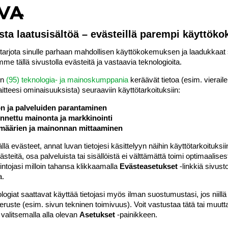
#4
sta laatusisältöä – evästeillä parempi käyttök
rjota sinulle parhaan mahdollisen käyttökokemuksen ja laadukkaat s
okrata meille teidän sänkyä. Maksaisimme tietenkin siitä
me tällä sivustolla evästeitä ja vastaavia teknologioita.
sa postikulut. Tuntuu turhalta hankkia oma pop up
an jo perinteinen matkasäky. Voit ottaa minuun yteyttä
en
(95) teknologia- ja mainoskumppania
keräävät tietoa (esim. vieraile
netimijael@hotmail.com.
laitteesi ominaisuuk­sista) seuraaviin käyttötarkoituksiin:
ä matkasänkyä ei punnita lentomatkalle? Tuo oli minulle
ön ja palveluiden parantaminen
nettu mainonta ja markkinointi
määrien ja mainonnan mittaaminen
Vastaa
 evästeet, annat luvan tietojesi käsittelyyn näihin käyttötarkoituksiin
teitä, osa palveluista tai sisällöistä ei välttämättä toimi optimaalisest
#5
intojasi milloin tahansa klikkaamalla
Evästeasetukset
-linkkiä sivust
e, todella kevyet ja kätevät sängyt! Tavaraahan on
a.
POP UPit painavat yhteensä vähemmän kuin yksi
logiat saattavat käyttää tietojasi myös ilman suostumustasi, jos niillä
ma tilanne kun varattiin matka;sänkyvaraus otettiin vastaan,
peruste (esim. sivun tekninen toimivuus). Voit vastustaa tätä tai muutt
ata, joten otettiin omat mukaan. Perillä sitte huoneessa oli
 valitsemalla alla olevan
Asetukset
-painikkeen.
ssä mökkisänkyinä, muuten olisin minäkin niitä voinut