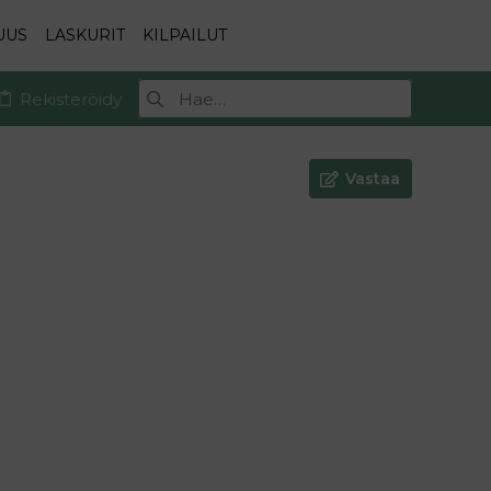
UUS
LASKURIT
KILPAILUT
Rekisteröidy
Vastaa