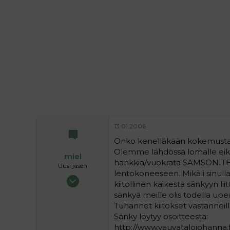
i
t
t
i
t
a
j
a
13.01.2006
Onko kenelläkään kokemusta
Olemme lähdössä lomalle eik
miel
hankkia/vuokrata SAMSONITE 
Uusi jäsen
lentokoneeseen. Mikäli sinulla 
12.01.2006
kiitollinen kaikesta sänkyyn lii
5
sänkyä meille olis todella upe
0
Tuhannet kiitokset vastanneill
1
Sänky löytyy osoitteesta:
http://www.vauvatalojohanna.fi