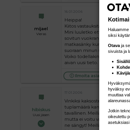
0
36
16.01.2006
Kotimai
Heippa!
Kiitos vastauksita.
mijael
Haluamme ta
Mini luuletko että voisitte vu
Vieras
siksi käytäm
sovitun vuokran ja tarvittaes
matkasänky kun on entuudesta
Otava
ja s
suoraan minun sähköpostiini 
sivuista ja 
Voiko todellakin olla niin ett
Sisäll
aivan uusi tieto. :flower:
Kohden
Kävijä
Ilmoita asiaton viesti
Hyväksymällä
hyväksy eväs
17.01.2006
muuttaa val
Vinkiksi kaksosten vanhemmill
alareunass
tuplamäärä kannettavana ja 
hibiskus
Jotkin tekno
tavallinen. Meillä oli myos sa
Uusi jäsen
oikeutettu 
mutta ei voitu varmuudella luv
05.01.2006
asetuksiasi
ne sängyt! Meillä ne on käytö
27