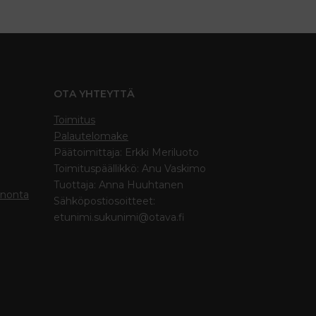
OTA YHTEYTTÄ
Toimitus
Palautelomake
Päätoimittaja: Erkki Meriluoto
Toimituspäällikkö: Anu Vaskimo
Tuottaja: Anna Huuhtanen
inonta
Sähköpostiosoitteet:
etunimi.sukunimi@otava.fi