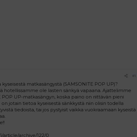
#1
 kyseisestä matkasängystä (SAMSONITE POP UP)?
ä hotellissamme ole lasten sänkyä vapaana. Ajattelimme
POP UP-matkasängyn, koska paino on riittävän pieni
on jotain tietoa kyseisestä sänkkystä niin olisin todella
ttyvistä tiedoista, tai jos pystyisit vaikka vuokraamaan kyseistä
aa.
e!!
/article/archive/122/0