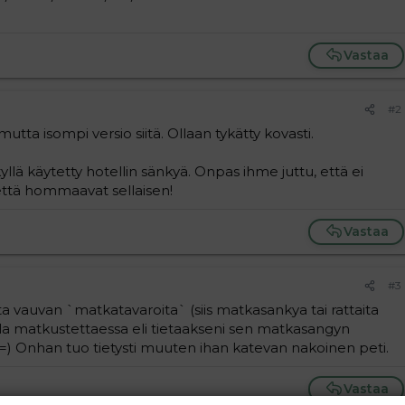
Vastaa
#2
utta isompi versio siitä. Ollaan tykätty kovasti.
yllä käytetty hotellin sänkyä. Onpas ihme juttu, että ei
että hommaavat sellaisen!
Vastaa
#3
a vauvan `matkatavaroita` (siis matkasankya tai rattaita
la matkustettaessa eli tietaakseni sen matkasangyn
a =) Onhan tuo tietysti muuten ihan katevan nakoinen peti.
Vastaa