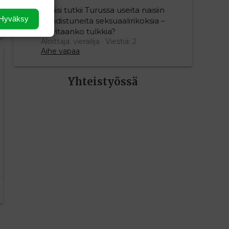
Poliisi tutkii Turussa useita naisiin
Hyväksy
kohdistuneita seksuaalirikoksia –
tarvitaanko tulkkia?
Aloittaja: vierailija
Viestiä: 2
Aihe vapaa
Yhteistyössä