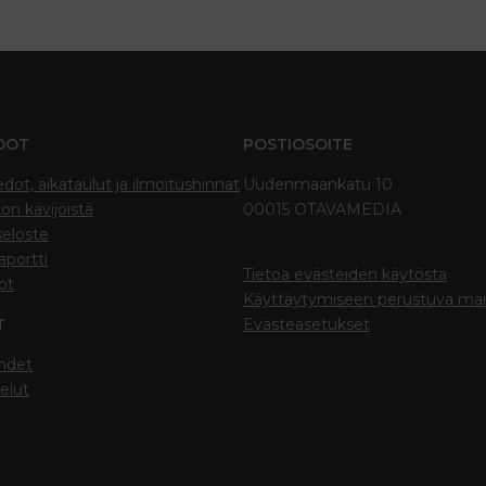
DOT
POSTIOSOITE
edot, aikataulut ja ilmoitushinnat
Uudenmaankatu 10
on kävijöistä
00015 OTAVAMEDIA
seloste
portti
Tietoa evästeiden käytöstä
ot
Käyttäytymiseen perustuva ma
T
Evästeasetukset
hdet
elut