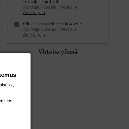
turkulaismiehellä
Aloittaja: vierailija
Viestiä: 4
Aihe vapaa
Oksettavaa eläinrääkkäystä
Aloittaja: vierailija
Viestiä: 1
Aihe vapaa
Yhteistyössä
okemus
isällöt,
mis­tasi