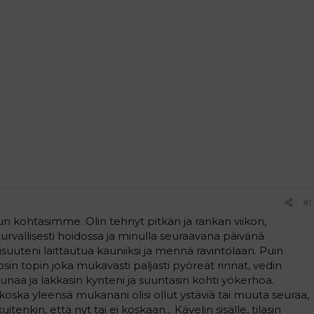
#1
un kohtasimme. Olin tehnyt pitkän ja rankan viikon,
turvallisesti hoidossa ja minulla seuraavana päivänä
llisuuteni laittautua kauniiksi ja mennä ravintolaan. Puin
osin topin joka mukavasti paljasti pyöreät rinnat, vedin
naa ja lakkasin kynteni ja suuntasin kohti yökerhoa.
oska yleensä mukanani olisi ollut ystäviä tai muuta seuraa,
uitenkin, että nyt tai ei koskaan... Kävelin sisälle, tilasin