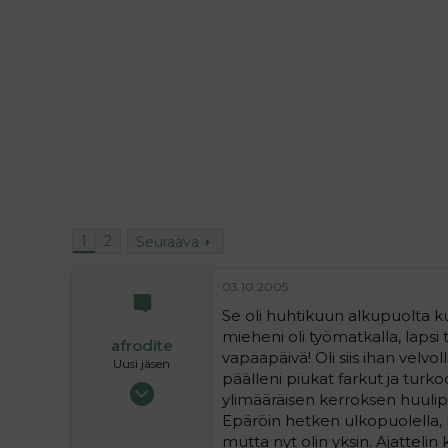
i
t
t
i
t
a
j
a
1
2
Seuraava
03.10.2005
Se oli huhtikuun alkupuolta k
mieheni oli työmatkalla, lapsi 
afrodite
vapaapäivä! Oli siis ihan velvo
Uusi jäsen
päälleni piukat farkut ja turko
21.01.2005
ylimääräisen kerroksen huulipu
8
Epäröin hetken ulkopuolella, k
2
mutta nyt olin yksin. Ajattelin k