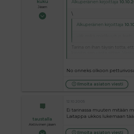
kuku
Alkuperäinen kirjoittaja
10.10.2
Jäsen
\
29.09.2004
39
Alkuperäinen kirjoittaja
10.1
0
6
yäk mikä mielikuvitus :kieh:
Tarina on ihan täysin totta, ett
kirjoitin sen vasta sitten. Vas
toteuttanut
:heart:
No onneks olkoon petturivosu!
Ilmoita asiaton viesti
12.10.2005
Ei tarinassa muuten mitään mut
Laitappa ukkos lukemaan tää
taustalla
Aktiivinen jäsen
19.05.2004
Ilmoita asiaton viesti