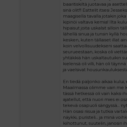
1
baaritiskiltä juotavaa ja asettel
sinä olit!!! Esittelit itsesi Jess
maagisella tavalla jotakin joka
kipinöi valtava kemia! Ilta kul
hipaisut joita uskalsit silloin 
lähellä sinua ja tunsin kyllä hou
kesken, kuten tällaiset illat 
koin velvollisuudekseni saattaa
seurueestaan, koska oli viett
yhtäkkiä hän uskaltautuikin 
kielensä oli villi, hän oli täy
ja vaelsivat housunkauluksesta 
En tiedä paljonko aikaa kulu
Maailmassa olimme vain me kaks
tässä hetkessä oli vain kaksi ih
ajatellut, että nuori mies ei os
tekevä osapuoli sängyssä... nyt 
Hän osasi riisua ja tutkia vartal
näykki, puristeli... ja minä voi
kiihottunut, suutelin, janosin 