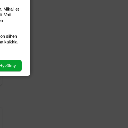
. Mikäli et
i. Voit
on
 on siihen
aa kaikkia
Hyväksy