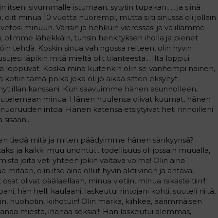
in itseni sivummalle istumaan, sytytin tupakan...... ja siinä
eksi, olit minua 10 vuotta nuorempi, mutta silti sinussa oli jollain
 vetosi minuun. Värisin ja hehkuin vieressäsi ja välillämme
ui, olimme lähekkäin, tunsin henkityksen iholla ja pienet
tällöin tehdä. Koskin sinua vahingossa reiteen, olin hyvin
sujesi läpikin mitä mieltä olit tilanteesta... Ilta loppui
aina loppuvat. Koska minä kuitenkin olin se vanhempi nainen,
 kotiin tämä poika joka oli jo aikaa sitten eksynyt
änyt illan kanssani. Kun saavuimme hänen asunnolleen,
suutelemaan minua. Hänen huulensa olivat kuumat, hänen
nnä nuoruuden intoa! Hänen kätensä etsiytyivät heti rinnoilleni
sisään...
i, en tiedä mitä ja miten päädyimme hänen sänkyynsä?
i ja kaikki muu unohtui... todellisuus oli jossain muualla,
mistä joita veti yhteen jokin valtava voima! Olin aina
aa mitään, olin itse aina ollut hyvin aktiivinen ja antava,
osat olivat päälaellaan, minua vietiin, minua rakasteltiin!!!
oani, hän helli kaulaani, laskeutui rintojani kohti, suuteli niitä,
hkin, huohotin, kiihotuin! Olin märkä, kiihkeä, äärimmäisen
ihanaa miestä, ihanaa seksiä!!! Hän laskeutui alemmas,