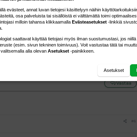
#5
 evästeet, annat luvan tietojesi käsittelyyn näihin käyttötarkoituksiin
teitä, osa palveluista tai sisällöistä ei välttämättä toimi optimaalisest
intojasi milloin tahansa klikkaamalla
Evästeasetukset
-linkkiä sivust
005 klo 16:06 vieras kirjoitti
:
a.
logiat saattavat käyttää tietojasi myös ilman suostumustasi, jos niillä
peruste (esim. sivun tekninen toimivuus). Voit vastustaa tätä tai muutt
ä yökötelkääpäs nyt sitten...... toteutin fantasiani ensin ja
 valitsemalla alla olevan
Asetukset
-painikkeen.
aisuudessa voin kirjoittaa jonkun toisen fantasiani jonka olen
Asetukset
Vastaa
#6