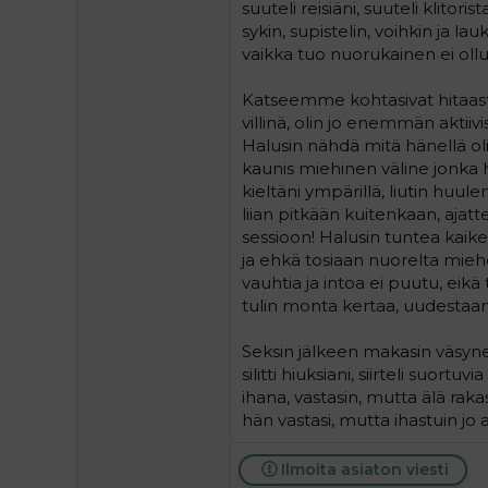
suuteli reisiäni, suuteli klitori
sykin, supistelin, voihkin ja la
vaikka tuo nuorukainen ei ollu
Katseemme kohtasivat hitaasti 
villinä, olin jo enemmän aktiivi
Halusin nähdä mitä hänellä oli h
kaunis miehinen väline jonka ha
kieltäni ympärillä, liutin huulen
liian pitkään kuitenkaan, ajatt
sessioon! Halusin tuntea kaiken 
ja ehkä tosiaan nuorelta mie
vauhtia ja intoa ei puutu, eikä
tulin monta kertaa, uudestaan
Seksin jälkeen makasin väsyneen
silitti hiuksiani, siirteli suort
ihana, vastasin, mutta älä raka
hän vastasi, mutta ihastuin jo a
Ilmoita asiaton viesti