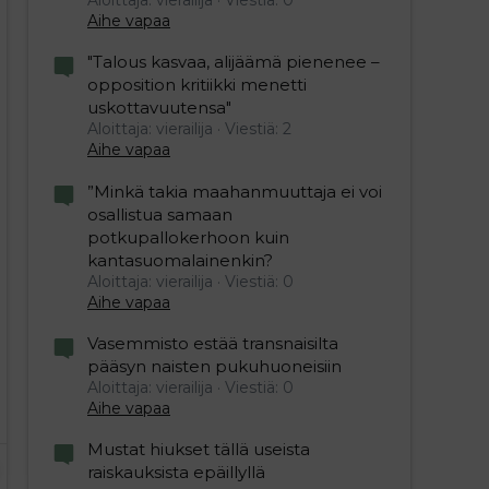
Aihe vapaa
"Talous kasvaa, alijäämä pienenee –
opposition kritiikki menetti
uskottavuutensa"
Aloittaja: vierailija
Viestiä: 2
Aihe vapaa
”Minkä takia maahanmuuttaja ei voi
osallistua samaan
potkupallokerhoon kuin
kantasuomalainenkin?
Aloittaja: vierailija
Viestiä: 0
Aihe vapaa
Vasemmisto estää transnaisilta
pääsyn naisten pukuhuoneisiin
Aloittaja: vierailija
Viestiä: 0
Aihe vapaa
Mustat hiukset tällä useista
raiskauksista epäillyllä