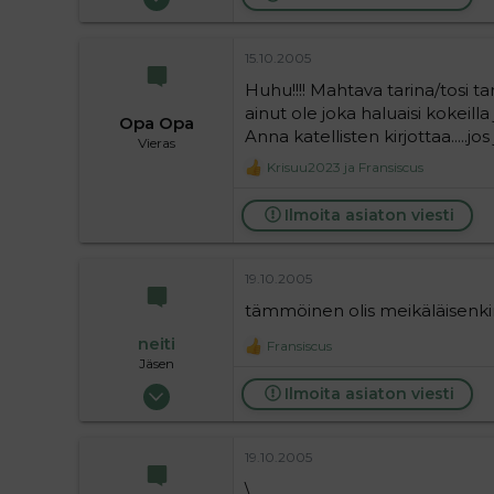
63 720
9
15.10.2005
36
Huhu!!!! Mahtava tarina/tosi ta
ainut ole joka haluaisi kokeil
Opa Opa
Anna katellisten kirjottaa.....jo
Vieras
Krisuu2023
ja
Fransiscus
R
e
a
Ilmoita asiaton viesti
c
t
i
19.10.2005
o
n
tämmöinen olis meikäläisenkin ha
s
:
neiti
Fransiscus
R
Jäsen
e
17.07.2005
a
Ilmoita asiaton viesti
c
55
t
i
1
19.10.2005
o
6
n
\