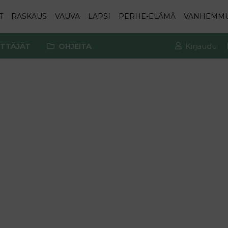
T
RASKAUS
VAUVA
LAPSI
PERHE-ELÄMÄ
VANHEMM
TTÄJÄT
OHJEITA
Kirjaudu