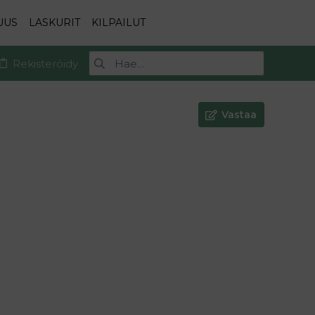
UUS
LASKURIT
KILPAILUT
Rekisteröidy
Vastaa