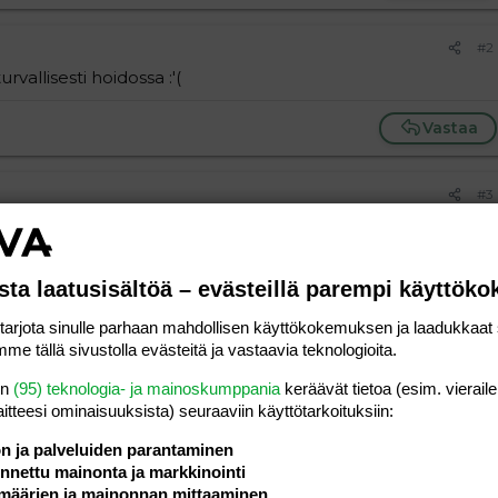
#2
rvallisesti hoidossa :'(
Vastaa
#3
n kommentoijan mielipiteeseen... :snotty:
Vastaa
sta laatusisältöä – evästeillä parempi käyttök
rjota sinulle parhaan mahdollisen käyttökokemuksen ja laadukkaat s
#4
me tällä sivustolla evästeitä ja vastaavia teknologioita.
en
(95) teknologia- ja mainoskumppania
keräävät tietoa (esim. vieraile
laitteesi ominaisuuk­sista) seuraaviin käyttötarkoituksiin:
ön ja palveluiden parantaminen
Vastaa
nettu mainonta ja markkinointi
määrien ja mainonnan mittaaminen