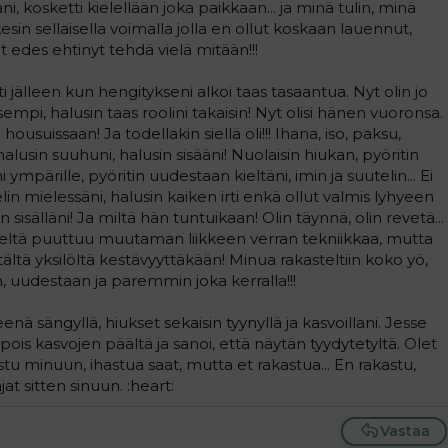
stani, kosketti kielellään joka paikkaan... ja minä tulin, minä
ukesin sellaisella voimalla jolla en ollut koskaan lauennut,
t edes ehtinyt tehdä vielä mitään!!!
jälleen kun hengitykseni alkoi taas tasaantua. Nyt olin jo
sempi, halusin taas roolini takaisin! Nyt olisi hänen vuoronsa.
ousuissaan! Ja todellakin siellä oli!!! Ihana, iso, paksu,
lusin suuhuni, halusin sisääni! Nuolaisin hiukan, pyöritin
i ympärille, pyöritin uudestaan kieltäni, imin ja suutelin... Ei
elin mielessäni, halusin kaiken irti enkä ollut valmis lyhyeen
sisälläni! Ja miltä hän tuntuikaan! Olin täynnä, olin revetä...
heltä puuttuu muutaman liikkeen verran tekniikkaa, mutta
 tältä yksilöltä kestävyyttäkään! Minua rakasteltiin koko yö,
, uudestaan ja paremmin joka kerralla!!!
ä sängyllä, hiukset sekaisin tyynyllä ja kasvoillani. Jesse
uvia pois kasvojen päältä ja sanoi, että näytän tyydytetyltä. Olet
stu minuun, ihastua saat, mutta et rakastua... En rakastu,
jat sitten sinuun. :heart:
Vastaa