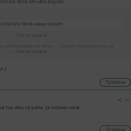
005 klo 18:06 Afrodite kirjoitti
:
0.2005 klo 16:06 vieras kirjoitti
:
Click to expand...
ä yökötelkääpäs nyt sitten...... toteutin fantasiani ensin ja
Click to expand...
taisuudessa voin kirjoittaa jonkun toisen fantasiani jonka olen
 :/
Vastaa
#7
 tuo alku oli paha. Ja tottakin vielä.
Vastaa