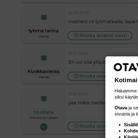
09.10.2005
mieheni oli työmatkalla, lapsi tu
tyhmä tarina
Ilmoita asiaton viesti
Vieras
10.10.2005
En voi olla yhtymättä edellise
Kuokkavieras
Ilmoita asiaton viesti
Vieras
Kotimai
Haluamme ta
10.10.2005
siksi käytäm
yäk mikä mielikuvitus :kieh:
Otava
ja s
taustalla
sivuista ja 
Aktiivinen jäsen
19.05.2004
Sisäll
Ilmoita asiaton viesti
Kohden
63 720
Kävijä