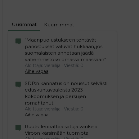
Uusimmat
Kuumimmat
“Maanpuolustukseen tehtävät
panostukset valuvat hukkaan, jos
suomalaisten annetaan jäädä
vähemmistöksi omassa maassaan”
Aloittaja: vierailija
Viestiä: 0
Aihe vapaa
SDP:n kannatus on noussut selvästi
eduskuntavaaleista 2023
kokoomuksen ja persujen
romahtanut
Aloittaja: vierailija
Viestiä: 0
Aihe vapaa
Ruotsi lennättää satoja vankeja
Viroon kärsimään tuomiota
Aloittaja: vierailija
Viestiä: 0