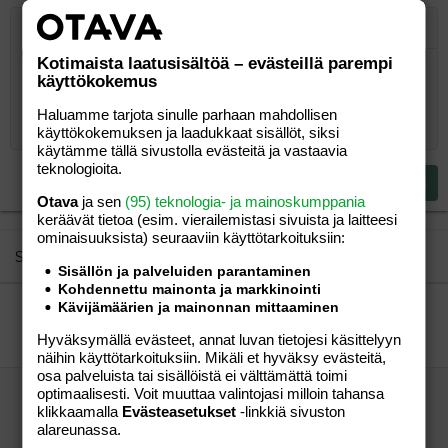
Järjestetty lista
Lihavoitu
Kursivoitu
Laajennettuun editoriin…
Lista
Laajennettuun editoriin…
Lisää hyperlinkki
Lisää kuva
Hymiöt
Laajennettuun editorii
Kumoa
Laajennettuu
Esikat
Kotimaista laatusisältöä – evästeillä parempi
Järjestämätön lista
Kirjoita vastaus...
Tasaa vasemmalle
9
Normal
Tallenna luonnos
Arial
Fontin koko
Tasaus
Lainaus
Tee uudelleen
Lisää video/media
BBCode-näkymä
Tekstiväri
Paragraph format
Lisää taulukko
Poista muotoilu
Kirjasintyyli
Insert horizontal line
Luonnokset
Yliviivaa
Spoiler
Alleviivattu
Koodi
Rivinsisäinen koodi
Rivinsisäinen spoiler
käyttökokemus
10
Poista luonnos
Book Antiqua
Suurenna sisennystä
Heading 1
Keskitä
Haluamme tarjota sinulle parhaan mahdollisen
12
Courier New
käyttökokemuksen ja laadukkaat sisällöt, siksi
Pienennä sisennystä
Tasaa oikealle
Heading 2
käytämme tällä sivustolla evästeitä ja vastaavia
15
Georgia
teknologioita.
Justify text
Heading 3
Lähetä vastaus
18
Tahoma
Otava
ja sen
(95) teknologia- ja mainoskumppania
keräävät tietoa (esim. vierailemis­tasi sivuista ja laitteesi
22
Times New Roman
ominaisuuk­sista) seuraaviin käyttötarkoituksiin:
26
Trebuchet MS
Similar threads
Sisällön ja palveluiden parantaminen
Verdana
Kohdennettu mainonta ja markkinointi
Kävijämäärien ja mainonnan mittaaminen
kesävauvat 2003 Lapista !!
aleksin ja aaron mam
Perhe-elämä
Hyväksymällä evästeet, annat luvan tietojesi käsittelyyn
kk-s
17.06.2004
Perhe-elämä
1
näihin käyttötarkoituksiin. Mikäli et hyväksy evästeitä,
osa palveluista tai sisällöistä ei välttämättä toimi
Pirkkala hoi!
optimaalisesti. Voit muuttaa valintojasi milloin tahansa
klikkaamalla
Evästeasetukset
-linkkiä sivuston
Majsa
Perhe-elämä
miamis
28.09.2011
Perhe-elämä
alareunassa.
2