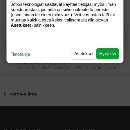
Jotkin teknologiat saattavat käyttää tietojasi myös ilman
Uusia meiliystäviä koiraihmisistä!
suostumustasi, jos niillä on siihen oikeutettu peruste
petu
Perhe-elämä
(esim. sivun tekninen toimivuus). Voit vastustaa tätä tai
Lissu66
27.04.2005
Perhe-elämä
9
muuttaa kaikkia asetuksiasi valitsemalla alla olevan
Asetukset
-painikkeen.
SUVELAN ASUKASPUISTO
Vilhelmiina77
Perhe-elämä
Vilhelmiina77
25.05.2007
Perhe-elämä
0
Asetukset
Hyväksy
Tietosuoja
Suuret perheet maalis-huhtikuu
Milla Maqia
Vauvat ja taaperot
Mirkku34
25.11.2009
Vauvat ja taaperot
105
Perhe-elämä