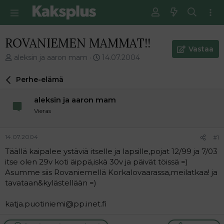
ROVANIEMEN MAMMAT!!
Vastaa
V
E
aleksin ja aaron mam
14.07.2004
i
n
e
s
Perhe-elämä
s
i
t
m
aleksin ja aaron mam
i
m
Vieras
k
ä
e
i
t
n
14.07.2004
#1
j
e
Täällä kaipalee ystäviä itselle ja lapsille,pojat 12/99 ja 7/03
u
n
itse olen 29v koti äippä,iskä 30v ja päivät töissä =)
n
v
a
i
Asumme siis Rovaniemellä Korkalovaarassa,meilatkaa! ja
l
e
tavataan&kylästellään =)
o
s
i
t
katja.puotiniemi@pp.inet.fi
t
i
t