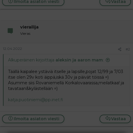
Ilmoita asiaton viesti
Vastaa
a
j
a
vierailija
Vieras
12.04.2022
#2
Alkuperäinen kirjoittaja
aleksin ja aaron mam
:
Täällä kaipalee ystäviä itselle ja lapsille,pojat 12/99 ja 7/03
itse olen 29v koti äippä,iskä 30v ja päivät töissä =)
Asumme siis Rovaniemellä Korkalovaarassa,meilatkaa! ja
tavataan&kylästellään =)
katja.puotiniemi@pp.inet.fi
Ilmoita asiaton viesti
Vastaa