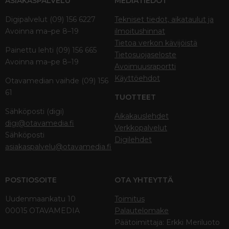
ASIAKASPALVELU
MEDIATIEDOT
Digipalvelut (09) 156 6227
Tekniset tiedot, aikataulut ja
Avoinna ma–pe 8–19
ilmoitushinnat
Tietoa verkon kävijöistä
Painettu lehti (09) 156 665
Tietosuojaseloste
Avoinna ma–pe 8–19
Avoimuusraportti
Käyttöehdot
Otavamedian vaihde (09) 156
61
TUOTTEET
Sähköposti (digi)
Aikakauslehdet
digi@otavamedia.fi
Verkkopalvelut
Sähköposti
Digilehdet
asiakaspalvelu@otavamedia.fi
POSTIOSOITE
OTA YHTEYTTÄ
Uudenmaankatu 10
Toimitus
00015 OTAVAMEDIA
Palautelomake
Päätoimittaja: Erkki Meriluoto