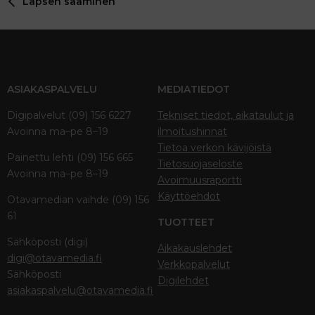
Lapsen saaminen
ASIAKASPALVELU
MEDIATIEDOT
Digipalvelut (09) 156 6227
Tekniset tiedot, aikataulut ja
Avoinna ma–pe 8–19
ilmoitushinnat
Tietoa verkon kävijöistä
Painettu lehti (09) 156 665
Tietosuojaseloste
Avoinna ma–pe 8–19
Avoimuusraportti
Käyttöehdot
Otavamedian vaihde (09) 156
61
TUOTTEET
Sähköposti (digi)
Aikakauslehdet
digi@otavamedia.fi
Verkkopalvelut
Sähköposti
Digilehdet
asiakaspalvelu@otavamedia.fi