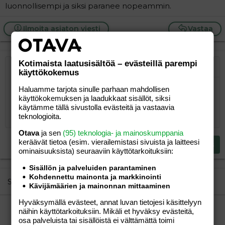
luonnollisempi ja siksi paranee nopeammin.
Ilmoita asiaton viesti
Vastaa
Kotimaista laatusisältöä – evästeillä parempi
Järjestetty lista
Lihavoitu
Kursivoitu
Laajennettuun editoriin…
Lista
Laajennettuun editoriin…
Lisää hyperlinkki
Lisää kuva
Hymiöt
Laajennettuun editorii
Kumoa
Laajennettuu
Esikat
käyttökokemus
Järjestämätön lista
Kirjoita vastaus...
Tasaa vasemmalle
9
Normal
Tallenna luonnos
Arial
Fontin koko
Tasaus
Lainaus
Tee uudelleen
Haluamme tarjota sinulle parhaan mahdollisen
Lisää video/media
BBCode-näkymä
Tekstiväri
Paragraph format
Lisää taulukko
Poista muotoilu
Kirjasintyyli
Insert horizontal line
Luonnokset
Yliviivaa
Spoiler
Alleviivattu
Koodi
Rivinsisäinen koodi
Rivinsisäinen spoiler
käyttökokemuksen ja laadukkaat sisällöt, siksi
10
Poista luonnos
Book Antiqua
Suurenna sisennystä
Heading 1
Keskitä
käytämme tällä sivustolla evästeitä ja vastaavia
teknologioita.
12
Courier New
Pienennä sisennystä
Tasaa oikealle
Heading 2
Otava
ja sen
(95) teknologia- ja mainoskumppania
15
Georgia
Justify text
keräävät tietoa (esim. vierailemis­tasi sivuista ja laitteesi
Heading 3
Lähetä vastaus
18
Tahoma
ominaisuuk­sista) seuraaviin käyttötarkoituksiin:
22
Times New Roman
Sisällön ja palveluiden parantaminen
Kohdennettu mainonta ja markkinointi
26
Trebuchet MS
Similar threads
Kävijämäärien ja mainonnan mittaaminen
Verdana
Hyväksymällä evästeet, annat luvan tietojesi käsittelyyn
kaksoset ja sektio
näihin käyttötarkoituksiin. Mikäli et hyväksy evästeitä,
untuva
Lapsen saaminen
osa palveluista tai sisällöistä ei välttämättä toimi