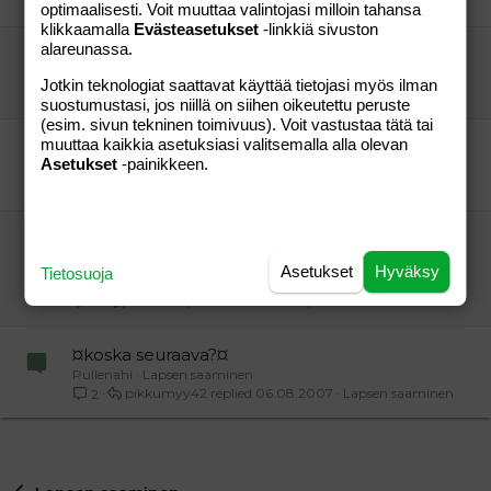
taustalla
08.04.2007
Lapsen saaminen
1
optimaalisesti. Voit muuttaa valintojasi milloin tahansa
klikkaamalla
Evästeasetukset
-linkkiä sivuston
alareunassa.
Suunnitellusta sektiosta...
AjaBaja
Lapsen saaminen
Jotkin teknologiat saattavat käyttää tietojasi myös ilman
äippä
09.02.2007
Lapsen saaminen
5
suostumustasi, jos niillä on siihen oikeutettu peruste
(esim. sivun tekninen toimivuus). Voit vastustaa tätä tai
muuttaa kaikkia asetuksiasi valitsemalla alla olevan
Sektiosta
Asetukset
-painikkeen.
taustalla
Lapsen saaminen
mutzi81
11.07.2006
Lapsen saaminen
5
sektio ja kolmannen asteen repeämä - miten
seuraava synnytys?
Asetukset
Hyväksy
Tietosuoja
Manzu
Lapsen saaminen
punkku
25.11.2010
Lapsen saaminen
1
¤koska seuraava?¤
Pullenahi
Lapsen saaminen
pikkumyy42
06.08.2007
Lapsen saaminen
2