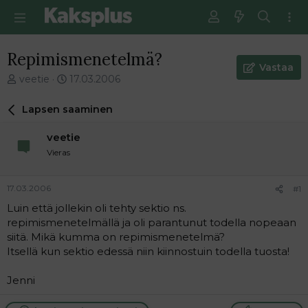
Repimismenetelmä?
Vastaa
V
E
veetie
17.03.2006
i
n
e
s
Lapsen saaminen
s
i
t
m
veetie
i
m
Vieras
k
ä
e
i
t
n
17.03.2006
#1
j
e
Luin että jollekin oli tehty sektio ns.
u
n
repimismenetelmällä ja oli parantunut todella nopeaan
n
v
a
i
siitä. Mikä kumma on repimismenetelmä?
l
e
Itsellä kun sektio edessä niin kiinnostuin todella tuosta!
o
s
i
t
Jenni
t
i
t