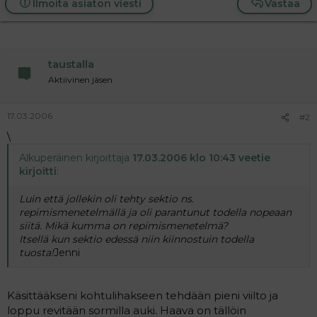
Ilmoita asiaton viesti
Vastaa
a
j
a
taustalla
Aktiivinen jäsen
17.03.2006
#2
\
Alkuperäinen kirjoittaja
17.03.2006 klo 10:43 veetie
kirjoitti
:
Luin että jollekin oli tehty sektio ns.
repimismenetelmällä ja oli parantunut todella nopeaan
siitä. Mikä kumma on repimismenetelmä?
Itsellä kun sektio edessä niin kiinnostuin todella
tuosta!
Jenni
Käsittääkseni kohtulihakseen tehdään pieni viilto ja
loppu revitään sormilla auki. Haava on tällöin