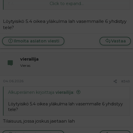
Click to expand...
5.4.
ol rav molemmat 9
alas pääsana + room, oikealle
ratikka
ong 5 ja 6
kaloja
Löytyisikö 5.4 oikea yläkulma lah vasemmalle 6 yhdistyy
tele?
1.2.
re ke ylempi 9 ja 10
keitintyppejä, 9 toimii monella eri
Ilmoita asiaton viesti
Vastaa
polttoaineella ja 10 luonnosta löytyvällä
vierailija
Vieras
04.06.2026
#349
Alkuperäinen kirjoittaja
vierailija
:
Löytyisikö 5.4 oikea yläkulma lah vasemmalle 6 yhdistyy
tele?
Tilaisuus, jossa joskus jaetaan lah