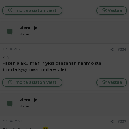
Ilmoita asiaton viesti
Vastaa
vierailija
Vieras
03.06.2026
#336
4.4.
vasen alakulma fi 7
yksi pääsanan hahmoista
(muita kysymiäsi mulla ei ole)
Ilmoita asiaton viesti
Vastaa
vierailija
Vieras
03.06.2026
#337