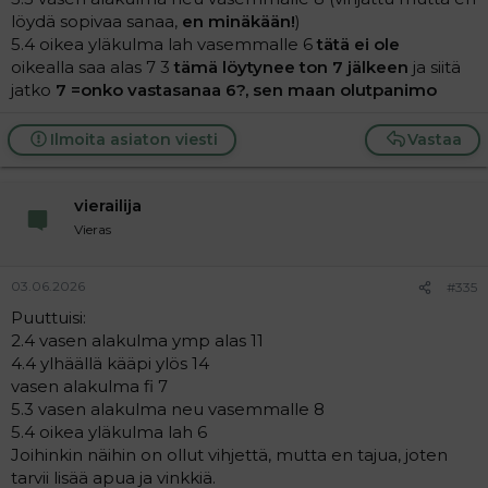
löydä sopivaa sanaa,
en minäkään!
)
5.4 oikea yläkulma lah vasemmalle 6
tätä ei ole
oikealla saa alas 7 3
tämä löytynee ton 7 jälkeen
ja siitä
jatko
7
=onko vastasanaa 6?, sen maan olutpanimo
Ilmoita asiaton viesti
Vastaa
vierailija
Vieras
03.06.2026
#335
Puuttuisi:
2.4 vasen alakulma ymp alas 11
4.4 ylhäällä kääpi ylös 14
vasen alakulma fi 7
5.3 vasen alakulma neu vasemmalle 8
5.4 oikea yläkulma lah 6
Joihinkin näihin on ollut vihjettä, mutta en tajua, joten
tarvii lisää apua ja vinkkiä.