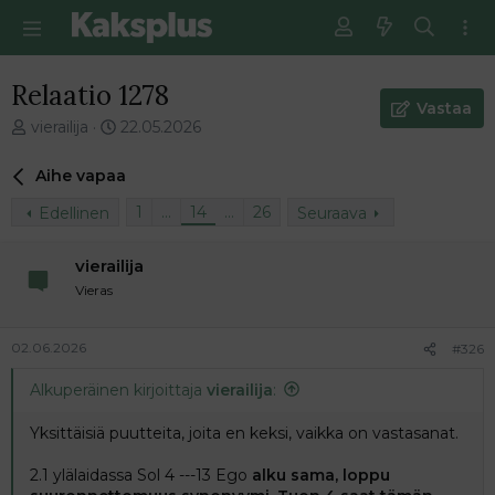
Relaatio 1278
Vastaa
V
E
vierailija
22.05.2026
i
n
e
s
Aihe vapaa
s
i
t
m
1
…
14
…
26
Edellinen
Seuraava
i
m
k
ä
vierailija
e
i
Vieras
t
n
j
e
u
n
02.06.2026
#326
n
v
a
i
Alkuperäinen kirjoittaja
vierailija
:
l
e
o
s
Yksittäisiä puutteita, joita en keksi, vaikka on vastasanat.
i
t
t
i
2.1 ylälaidassa Sol 4 ---13 Ego
alku sama, loppu
t