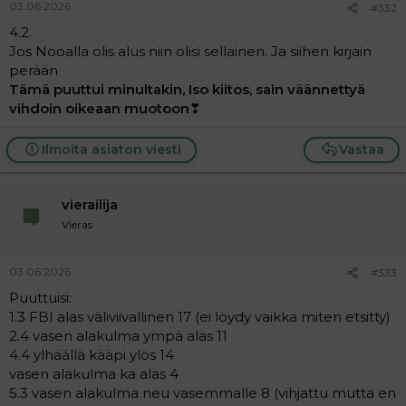
03.06.2026
#332
4.2.
Jos Nooalla olis alus niin olisi sellainen. Ja siihen kirjain
perään
Tämä puuttui minultakin, Iso kiitos, sain väännettyä
vihdoin oikeaan muotoon
❣
Ilmoita asiaton viesti
Vastaa
vierailija
Vieras
03.06.2026
#333
Puuttuisi:
1.3 FBI alas väliviivallinen 17 (ei löydy vaikka miten etsitty)
2.4 vasen alakulma ympä alas 11
4.4 ylhäällä kääpi ylös 14
vasen alakulma ka alas 4
5.3 vasen alakulma neu vasemmalle 8 (vihjattu mutta en