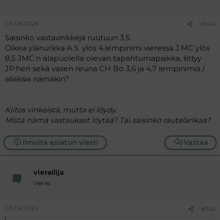
03.06.2026
#344
Saisinko vastavinkkejä ruutuun 3.5.
Oikea ylänurkka A.S. ylös 4,lempinimi vieressä J.MC ylös
8,5 JMC:n alapuolella olevan tapahtumapaikka, liittyy
JP:hen sekä vasen reuna CH Bo 3,6 ja 4,7 lempinimiä /
aliaksia nämäkin?
Kiitos vinkeistä, mutta ei löydy
.
Mistä nämä vastaukset löytää? Tai saisinko rautalankaa?
Ilmoita asiaton viesti
Vastaa
vierailija
Vieras
03.06.2026
#345