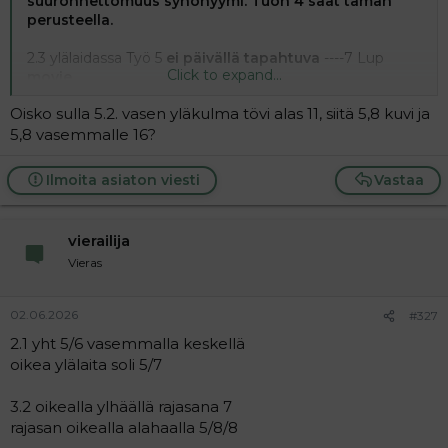
suuronnettomuus synonyymi. Tuon 4 saat tämän
a
perusteella.
j
a
2.3 ylälaidassa Työ 5
ei päivällä tapahtuva
----7 Lup
Click to expand...
movie
Oisko sulla 5.2. vasen yläkulma tövi alas 11, siitä 5,8 kuvi ja
2.4 Tauk-Keit 11 (vasemmanpuoleinen, MusLam
yläpuolella)
5,8 vasemmalle 16?
3.2 Kumm 10-11 --- 10 rajalle
sketsi, joka on esitetty
Ilmoita asiaton viesti
Vastaa
4/2003
5.4 vasemmassa alakulmassa Sto-Lag-Ale 8
kun niitä
vierailija
testataan, ma....
Vieras
02.06.2026
#327
2.1 yht 5/6 vasemmalla keskellä
oikea ylälaita soli 5/7
3.2 oikealla ylhäällä rajasana 7
rajasan oikealla alahaalla 5/8/8