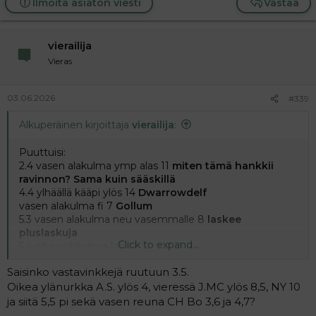
Ilmoita asiaton viesti
Vastaa
vierailija
Vieras
03.06.2026
#339
Alkuperäinen kirjoittaja
vierailija
:
Puuttuisi:
2.4 vasen alakulma ymp alas 11
miten tämä hankkii
ravinnon? Sama kuin sääskillä
4.4 ylhäällä kääpi ylös 14
Dwarrowdelf
vasen alakulma fi 7
Gollum
5.3 vasen alakulma neu vasemmalle 8
laskee
pluslaskuja
Click to expand...
5.4 oikea yläkulma lah 6
Joihinkin näihin on ollut vihjettä, mutta en tajua, joten
Saisinko vastavinkkejä ruutuun 3.5.
tarvii lisää apua ja vinkkiä.
Oikea ylänurkka A.S. ylös 4, vieressä J.MC ylös 8,5, NY 10
ja siitä 5,5 pi sekä vasen reuna CH Bo 3,6 ja 4,7?