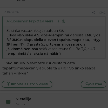
03.06.2026
#342
Alkuperäinen kirjoittaja
vierailija
:
Saisinko vastavinkkejä ruutuun 3.5.
Oikea ylänurkka A.S. ylös 4,
lempinimi
vieressä J.MC ylös
8,5
JMC:n alapuolella olevan tapahtumapaikka, liittyy
JP:hen
NY 10 ja siitä 5,5 pi
tv-sarja, jossa pi on
jälkimmäinen osa
sekä vasen reuna CH Bo 3,6 ja 4,7
lempinimiä / aliaksia nämäkin
?
Onko sinulla jo samasta ruudusta tuosta
tapahtumapaikan yläpuolelta 8+10? Voisinko saada
tähän vinkkiä?
Ilmoita asiaton viesti
Vastaa
vierailija
Vieras