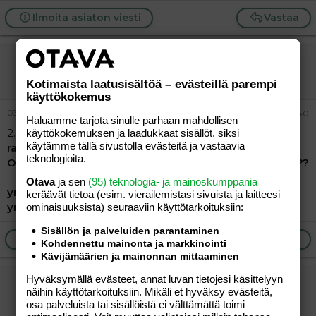
Ilmoita asiaton viesti
Vastaa
vierailija
Vieras
Kotimaista laatusisältöä – evästeillä parempi
käyttökokemus
03.06.2026
#340
Haluamme tarjota sinulle parhaan mahdollisen
2.4 vasen alakulma ymp alas 11
miten tämä hankkii
käyttökokemuksen ja laadukkaat sisällöt, siksi
käytämme tällä sivustolla evästeitä ja vastaavia
ravinnon? Sama kuin sääskillä
teknologioita.
Onko tämä vinkki tähän samaan, liittyy ymp ravintoon??
Otava
ja sen
(95) teknologia- ja mainoskumppania
ymp
alas on
11
, ja tuo ymp on ympäristönsuojelu
keräävät tietoa (esim. vierailemis­tasi sivuista ja laitteesi
ymp
alas on
10
, ja tuo ymp on ympyräsuinen
ominaisuuk­sista) seuraaviin käyttötarkoituksiin:
Sisällön ja palveluiden parantaminen
Ilmoita asiaton viesti
Vastaa
Kohdennettu mainonta ja markkinointi
Kävijämäärien ja mainonnan mittaaminen
Hyväksymällä evästeet, annat luvan tietojesi käsittelyyn
vierailija
näihin käyttötarkoituksiin. Mikäli et hyväksy evästeitä,
Vieras
osa palveluista tai sisällöistä ei välttämättä toimi