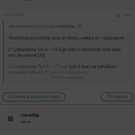
03.06.2026
#331
Alkuperäinen kirjoittaja
vierailija
:
Yksittäisiä puutteita, joita en keksi, vaikka on vastasanat.
2.1 ylälaidassa Sol 4 ---13 Ego [/b] 4 naissolisti, siitä saat
sen seuraavan[/b]
2.3 ylälaidassa Työ 5 ----7 Lup
työ 5 kun se tehdään
pimeään aikaan,7 Lup on myös teos
Click to expand...
2.4 Tauk-Keit 11 (vasemmanpuoleinen, MusLam
yläpuolella)
luontoon.fi tauk muslam lähellä
Ilmoita asiaton viesti
Vastaa
3.2 Kumm 10-11 --- 10 rajalle
sketsi, tapahtuu
ravintolassa. Löytyy wikistä
vierailija
5.4 vasemmassa alakulmassa Sto-Lag-Ale 8
oliko sulla
Vieras
vastasana? liittyy näiden "testaamiseen