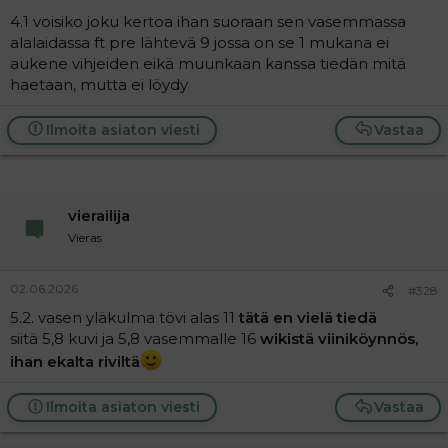
4.1 voisiko joku kertoa ihan suoraan sen vasemmassa
alalaidassa ft pre lähtevä 9 jossa on se 1 mukana ei
aukene vihjeiden eikä muunkaan kanssa tiedän mitä
haetaan, mutta ei löydy
Ilmoita asiaton viesti
Vastaa
vierailija
Vieras
02.06.2026
#328
5.2. vasen yläkulma tövi alas 11
tätä en vielä tiedä
siitä 5,8 kuvi ja 5,8 vasemmalle 16
wikistä viiniköynnös,
ihan ekalta riviltä
Ilmoita asiaton viesti
Vastaa