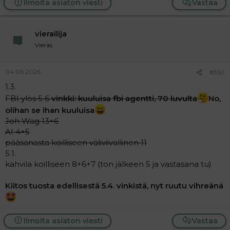
Ilmoita asiaton viesti
Vastaa
vierailija
Vieras
04.06.2026
#350
1.3.
FBI ylös 5 6
vinkki: kuuluisa fbi agentti, 70 luvulta
No,
olihan se ihan kuuluisa
Joh Wag 13+6
AI 4+5
pääsanasta koilliseen väliviivallinen 11
5.1.
kahvila koilliseen 8+6+7 (ton jälkeen 5 ja vastasana tu)
Kiitos tuosta edellisestä 5.4. vinkistä, nyt ruutu vihreänä
Ilmoita asiaton viesti
Vastaa