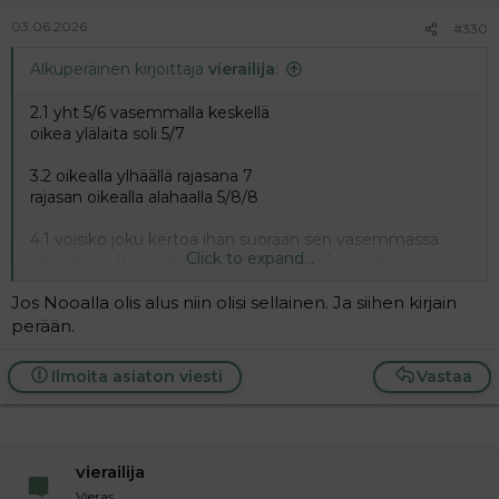
03.06.2026
#330
Alkuperäinen kirjoittaja
vierailija
:
2.1 yht 5/6 vasemmalla keskellä
oikea ylälaita soli 5/7
3.2 oikealla ylhäällä rajasana 7
rajasan oikealla alahaalla 5/8/8
4.1 voisiko joku kertoa ihan suoraan sen vasemmassa
Click to expand...
alalaidassa ft pre lähtevä 9 jossa on se 1 mukana ei
aukene vihjeiden eikä muunkaan kanssa tiedän mitä
Jos Nooalla olis alus niin olisi sellainen. Ja siihen kirjain
haetaan, mutta ei löydy
perään.
Ilmoita asiaton viesti
Vastaa
vierailija
Vieras