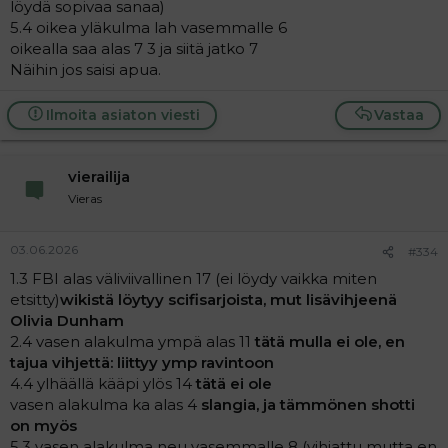
löydä sopivaa sanaa)
5.4 oikea yläkulma lah vasemmalle 6
oikealla saa alas 7 3 ja siitä jatko 7
Näihin jos saisi apua.
Ilmoita asiaton viesti
Vastaa
vierailija
Vieras
03.06.2026
#334
1.3 FBI alas väliviivallinen 17 (ei löydy vaikka miten
etsitty)
wikistä löytyy scifisarjoista, mut lisävihjeenä
Olivia Dunham
2.4 vasen alakulma ympä alas 11
tätä mulla ei ole, en
tajua vihjettä:
liittyy ymp ravintoon
4.4 ylhäällä kääpi ylös 14
tätä ei ole
vasen alakulma ka alas 4
slangia, ja tämmönen shotti
on myös
5.3 vasen alakulma neu vasemmalle 8 (vihjattu mutta en