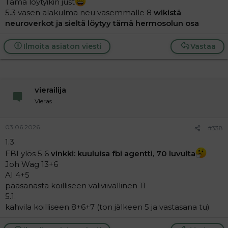
Tämä löytyikin just
5.3 vasen alakulma neu vasemmalle 8
wikistä
neuroverkot ja sieltä löytyy tämä hermosolun osa
Ilmoita asiaton viesti
Vastaa
vierailija
Vieras
03.06.2026
#338
1.3.
FBI ylös 5 6
vinkki: kuuluisa fbi agentti, 70 luvulta
Joh Wag 13+6
AI 4+5
pääsanasta koilliseen väliviivallinen 11
5.1.
kahvila koilliseen 8+6+7 (ton jälkeen 5 ja vastasana tu)