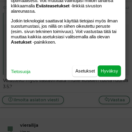
optimaalisesti. Voit muuttaa valintojasi milloin tahansa
klikkaamalla
Evästeasetukset
-linkkiä sivuston
03.06.2026
#341
alareunassa.
Alkuperäinen kirjoittaja
vierailija
:
Jotkin teknologiat saattavat käyttää tietojasi myös ilman
suostumustasi, jos niillä on siihen oikeutettu peruste
2.4 vasen alakulma ymp alas 11
miten tämä hankkii
(esim. sivun tekninen toimivuus). Voit vastustaa tätä tai
ravinnon? Sama kuin sääskillä
muuttaa kaikkia asetuksiasi valitsemalla alla olevan
Onko tämä vinkki tähän samaan, liittyy ymp
Asetukset
-painikkeen.
ravintoon??
Kyllä. Mutta on näköjään vinkki tuohon 10
kohtaan. 11 vinkki on pilaantuminen.
ymp
alas on
11
, ja tuo ymp on ympäristönsuojelu
Click to expand...
ymp
alas on
10
, ja tuo ymp on ympyräsuinen
Asetukset
Hyväksy
Tietosuoja
Voisitteko myös vastavinkata mulle koskien tuota ruutua
3.5.?
Ilmoita asiaton viesti
Vastaa
vierailija
Vieras