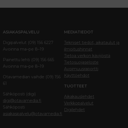
ASIAKASPALVELU
MEDIATIEDOT
Digipalvelut (09) 156 6227
Tekniset tiedot, aikataulut ja
Avoinna ma–pe 8–19
ilmoitushinnat
Tietoa verkon kävijöistä
Painettu lehti (09) 156 665
Tietosuojaseloste
Avoinna ma–pe 8–19
Avoimuusraportti
Käyttöehdot
Otavamedian vaihde (09) 156
61
TUOTTEET
Sähköposti (digi)
Aikakauslehdet
digi@otavamedia.fi
Verkkopalvelut
Sähköposti
Digilehdet
asiakaspalvelu@otavamedia.fi