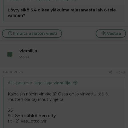
Löytyisikö 5.4 oikea yläkulma rajasanasta lah 6 tele
välinen?
Ilmoita asiaton viesti
Vastaa
vierailija
Vieras
04.06.2026
#348
Alkuperäinen kirjoittaja
vierailija
:
Kaipaisin näihin vinkkejä? Osaa on jo vinkattu täällä,
mutten ole tajunnut vihjeitä.
5.5:
Scr 8+4
sähköinen city
tit - 21
vas...otto..vir