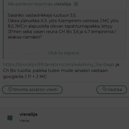
Alkuperäinen kirjoittaja
vierailija
:
Saisinko vastavinkkejä ruutuun 3.5.
Oikea ylänurkka A.S. ylös 4,lempinimi vieressä J.MC ylös
8,5 JMC:n alapuolella olevan tapahtumapaikka, liittyy
JP:hen sekä vasen reuna CH Bo 3,6 ja 4,7 lempinimiä /
aliaksia nämäkin?
Click to expand...
Kiitos vinkeistä, mutta ei löydy
.
Mistä nämä vastaukset löytää? Tai saisinko rautalankaa?
https://brooklyn99.fandom.com/wiki/Amy_Santiago
ja
Ch Bo tuolta. paikka tulee mulle ainakin vastaan
googlella J P + J MC
Ilmoita asiaton viesti
Vastaa
vierailija
Vieras