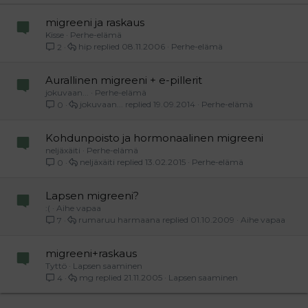
Verdana
asiasta vähän teidän kokemuksianne, jos pystyisitte
kertomaan minkälaista migreeniä sairastatte ja miten se
migreeni ja raskaus
käyttäytyi raskautenne aikana.
Kisse
Perhe-elämä
hip
08.11.2006
Perhe-elämä
2
Aurallinen migreeni + e-pillerit
jokuvaan...
Perhe-elämä
jokuvaan...
19.09.2014
Perhe-elämä
0
Kohdunpoisto ja hormonaalinen migreeni
neljäxäiti
Perhe-elämä
neljäxäiti
13.02.2015
Perhe-elämä
0
Lapsen migreeni?
:(
Aihe vapaa
rumaruu harmaana
01.10.2009
Aihe vapaa
7
migreeni+raskaus
Tyttö
Lapsen saaminen
mg
21.11.2005
Lapsen saaminen
4