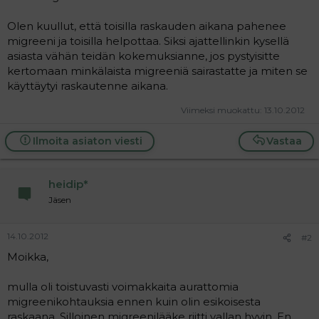
Olen kuullut, että toisilla raskauden aikana pahenee
migreeni ja toisilla helpottaa. Siksi ajattellinkin kysellä
asiasta vähän teidän kokemuksianne, jos pystyisitte
kertomaan minkälaista migreeniä sairastatte ja miten se
käyttäytyi raskautenne aikana.
Viimeksi muokattu:
13.10.2012
Ilmoita asiaton viesti
Vastaa
heidip*
Jäsen
14.10.2012
#2
Moikka,
mulla oli toistuvasti voimakkaita aurattomia
migreenikohtauksia ennen kuin olin esikoisesta
raskaana. Silloinen migreenilääke riitti vallan hyvin. En