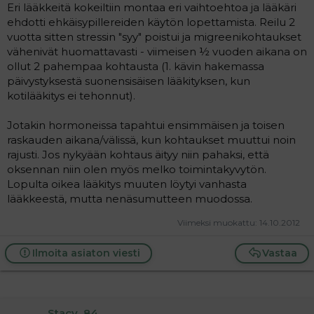
Eri lääkkeitä kokeiltiin montaa eri vaihtoehtoa ja lääkäri
ehdotti ehkäisypillereiden käytön lopettamista. Reilu 2
vuotta sitten stressin "syy" poistui ja migreenikohtaukset
vähenivät huomattavasti - viimeisen ½ vuoden aikana on
ollut 2 pahempaa kohtausta (1. kävin hakemassa
päivystyksestä suonensisäisen lääkityksen, kun
kotilääkitys ei tehonnut).
Jotakin hormoneissa tapahtui ensimmäisen ja toisen
raskauden aikana/välissä, kun kohtaukset muuttui noin
rajusti. Jos nykyään kohtaus äityy niin pahaksi, että
oksennan niin olen myös melko toimintakyvytön.
Lopulta oikea lääkitys muuten löytyi vanhasta
lääkkeestä, mutta nenäsumutteen muodossa.
Viimeksi muokattu:
14.10.2012
Ilmoita asiaton viesti
Vastaa
Stacy_84