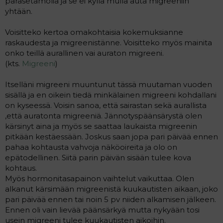
parasetamolia ja se ei kyllä mulla auta migreeniin
a
yhtään.
j
a
Voisitteko kertoa omakohtaisia kokemuksianne
raskaudesta ja migreenistänne. Voisitteko myös mainita
onko teillä aurallinen vai auraton migreeni.
(kts.
Migreeni
)
Itselläni migreeni muuntunut tässä muutaman vuoden
sisällä ja en oikein tiedä minkälainen migreeni kohdallani
on kyseessä. Voisin sanoa, että sairastan sekä aurallista
,että auratonta migreeniä. Jännotyspäänsärystä olen
kärsinyt aina ja myös se saattaa laukaista migreenin
pitkään kestäessään. Joskus saan jopa pari päivää ennen
pahaa kohtausta vahvoja näköoireita ja olo on
epätodellinen. Siitä parin päivän sisään tulee kova
kohtaus.
Myös hormonitasapainon vaihtelut vaikuttaa. Olen
alkanut kärsimään migreenistä kuukautisten aikaan, joko
pari päivää ennen tai noin 5 pv niiden alkamisen jälkeen.
Ennen oli vain lievää päänsärkyä mutta nykyään tosi
usein migreeni tulee kuukautisten aikoihin.