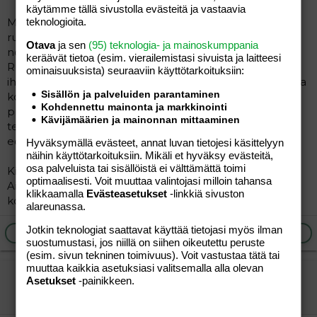
käytämme tällä sivustolla evästeitä ja vastaavia
Mulla migreenikohtauksien kulkuun auttoi paljon
teknologioita.
ruokavalioremontti. Vielä noin reilu vuosi sitten kävin
Otava
ja sen
(95) teknologia- ja mainoskumppania
noin 1-2 kk välein tipan päässä ja coctailpiikeillä.
keräävät tietoa (esim. vierailemis­tasi sivuista ja laitteesi
Ruokavalioremontin aloitettuani selvisin pitkään ilman
ominaisuuk­sista) seuraaviin käyttötarkoituksiin:
ihan kotona migreenin kanssa niillä lääkkeillä mitä mulla
Sisällön ja palveluiden parantaminen
kohtauksiin oli määrätty (burana, panadol, migard,
Kohdennettu mainonta ja markkinointi
primperan). Seuraava keikan sairaalaan jouduin
Kävijämäärien ja mainonnan mittaaminen
tekemään migreenin takia melkein vuoden päästä
edellisestä.
Hyväksymällä evästeet, annat luvan tietojesi käsittelyyn
näihin käyttötarkoituksiin. Mikäli et hyväksy evästeitä,
osa palveluista tai sisällöistä ei välttämättä toimi
Kiitos ,että kerroit migreeni ja raskaus kokemuksistasi.
optimaalisesti. Voit muuttaa valintojasi milloin tahansa
Aika vaihtelevasti siis mennyt, kun kaksi raskautta oot
klikkaamalla
Evästeasetukset
-linkkiä sivuston
kokenut.
alareunassa.
Jotkin teknologiat saattavat käyttää tietojasi myös ilman
Ilmoita asiaton viesti
Vastaa
suostumustasi, jos niillä on siihen oikeutettu peruste
(esim. sivun tekninen toimivuus). Voit vastustaa tätä tai
muuttaa kaikkia asetuksiasi valitsemalla alla olevan
heidip*
Asetukset
-painikkeen.
Jäsen