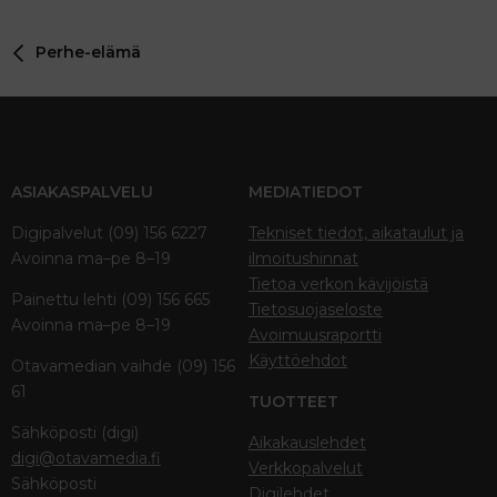
Perhe-elämä
ASIAKASPALVELU
MEDIATIEDOT
Digipalvelut (09) 156 6227
Tekniset tiedot, aikataulut ja
Avoinna ma–pe 8–19
ilmoitushinnat
Tietoa verkon kävijöistä
Painettu lehti (09) 156 665
Tietosuojaseloste
Avoinna ma–pe 8–19
Avoimuusraportti
Käyttöehdot
Otavamedian vaihde (09) 156
61
TUOTTEET
Sähköposti (digi)
Aikakauslehdet
digi@otavamedia.fi
Verkkopalvelut
Sähköposti
Digilehdet