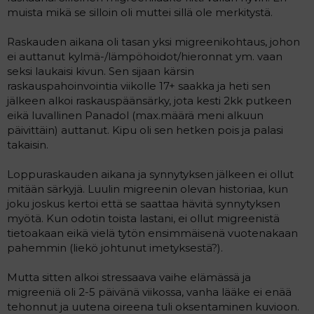
muista mikä se silloin oli muttei sillä ole merkitystä.
Raskauden aikana oli tasan yksi migreenikohtaus, johon
ei auttanut kylmä-/lämpöhoidot/hieronnat ym. vaan
seksi laukaisi kivun. Sen sijaan kärsin
raskauspahoinvointia viikolle 17+ saakka ja heti sen
jälkeen alkoi raskauspäänsärky, jota kesti 2kk putkeen
eikä luvallinen Panadol (max.määrä meni alkuun
päivittäin) auttanut. Kipu oli sen hetken pois ja palasi
takaisin.
Loppuraskauden aikana ja synnytyksen jälkeen ei ollut
mitään särkyjä. Luulin migreenin olevan historiaa, kun
joku joskus kertoi että se saattaa hävitä synnytyksen
myötä. Kun odotin toista lastani, ei ollut migreenistä
tietoakaan eikä vielä tytön ensimmäisenä vuotenakaan
pahemmin (liekö johtunut imetyksestä?).
Mutta sitten alkoi stressaava vaihe elämässä ja
migreeniä oli 2-5 päivänä viikossa, vanha lääke ei enää
tehonnut ja uutena oireena tuli oksentaminen kuvioon.