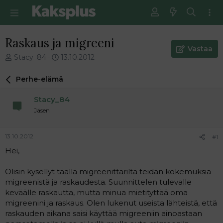
Raskaus ja migreeni
Vastaa
V
E
Stacy_84
13.10.2012
i
n
e
s
Perhe-elämä
s
i
t
m
Stacy_84
i
m
Jäsen
k
ä
e
i
t
n
13.10.2012
#1
j
e
Hei,
u
n
n
v
a
i
Olisin kysellyt täällä migreenittäriltä teidän kokemuksia
l
e
migreenistä ja raskaudesta. Suunnittelen tulevalle
o
s
keväälle raskautta, mutta minua mietityttää oma
i
t
migreenini ja raskaus. Olen lukenut useista lähteistä, että
t
i
raskauden aikana saisi käyttää migreeniin ainoastaan
t