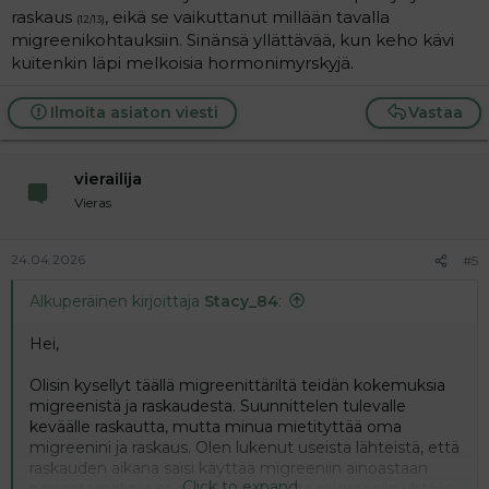
raskaus
, eikä se vaikuttanut millään tavalla
(12/13)
migreenikohtauksiin. Sinänsä yllättävää, kun keho kävi
kuitenkin läpi melkoisia hormonimyrskyjä.
Ilmoita asiaton viesti
Vastaa
vierailija
Vieras
24.04.2026
#5
Alkuperäinen kirjoittaja
Stacy_84
:
Hei,
Olisin kysellyt täällä migreenittäriltä teidän kokemuksia
migreenistä ja raskaudesta. Suunnittelen tulevalle
keväälle raskautta, mutta minua mietityttää oma
migreenini ja raskaus. Olen lukenut useista lähteistä, että
raskauden aikana saisi käyttää migreeniin ainoastaan
Click to expand...
parasetamolia ja se ei kyllä mulla auta migreeniin yhtään.