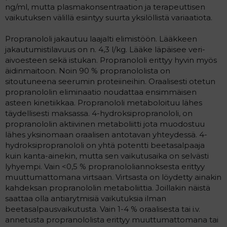
ng/ml, mutta plasmakonsentraation ja terapeuttisen
vaikutuksen välillä esiintyy suurta yksilöllistä variaatiota.
Propranololi jakautuu laajalti elimistöön. Lääkkeen
jakautumistilavuus on n. 4,3 l/kg. Lääke läpäisee veri-
aivoesteen sekä istukan. Propranololi erittyy hyvin myös
äidinmaitoon. Noin 90 % propranololista on
sitoutuneena seerumin proteiineihin. Oraalisesti otetun
propranololin eliminaatio noudattaa ensimmäisen
asteen kinetiikkaa. Propranololi metaboloituu lähes
täydellisesti maksassa. 4-hydroksipropranololi, on
propranololin aktiivinen metaboliitti jota muodostuu
lähes yksinomaan oraalisen antotavan yhteydessä. 4-
hydroksipropranololi on yhtä potentti beetasalpaaja
kuin kanta-ainekin, mutta sen vaikutusaika on selvästi
lyhyempi. Vain <0,5 % propranololiannoksesta erittyy
muuttumattomana virtsaan. Virtsasta on löydetty ainakin
kahdeksan propranololin metaboliittia. Joillakin näistä
saattaa olla antiarytmisiä vaikutuksia ilman
beetasalpausvaikutusta. Vain 1-4 % oraalisesta tai i.v.
annetusta propranololista erittyy muuttumattomana tai