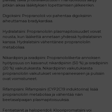
pitkän aikaa lääkityksen lopettamisen jälkeenkin.
Digoksiini: Propranololi voi pahentaa digoksiinin
aiheuttamaa bradykardiaa.
Hydralatsiini: Propranololin plasmapitoisuudet voivat
nousta, kun lääkettä annetaan yhdessä hydralatsiinin
kanssa. Hydralatsiini vähentänee propranololin
metaboliaa.
Nikardipiini ja isradipiini: Propranololikerta-annoksen
hyötyosuus on kasvanut nikardipiinin (50 %) ja isradipiinin
(20 %) vaikutuksesta. Nikardipiinin vaikutuksesta
propranololin vaikutukset verenpaineeseen ja pulssiin
ovat voimistuneet.
Rifampisiini: Rifampisiini (CYP2C19 induktorina) lisää
propranololin metaboliaa ja vähentää näin
beetasalpaajan plasmapitoisuuksia.
Fentiatsiinit ja haloperidoli: Klooripromatsiini voi