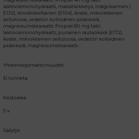
laktoosimonohydraatti, maissitärkkelys, indigokarmiini (
E132), kinoliinikeltainen (E104), liivate, mikrokiteinen
selluloosa, vedetön kolloidinen piidioksidi,
magnesiumstearaatti; Propral 80 mg tabl.:
laktoosimonohydraatti, punainen rautaoksidi (E172),
liivate, mikrokiteinen selluloosa, vedetön kolloidinen
piidioksidi, magnesiumstearaatti.
Yhteensopimattomuudet
Ei tunneta.
Kestoaika
5 v.
Säilytys