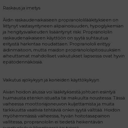
Raskaus ja imetys
Äidin raskaudenaikaiseen propranololilääkitykseen on
liittynyt vastasyntyneen alipainoisuuden, hypoglykemian
ja hengitysvaikeuden lisääntynyt riski. Propranololin
raskaudenaikaiseen käyttöön on syytä suhtautua
erityistä harkintaa noudattaen. Propranololi erittyy
äidinmaitoon, mutta maidon propranololipitoisuuksien
aiheuttamat mahdolliset vaikutukset lapsessa ovat hyvin
epätodennäköisiä.
Vaikutus ajokykyyn ja koneiden käyttökykyyn
Aivan hoidon alussa voi lääkityksestä johtuen esiintyä
huimausta etenkin istualta tai makuulta noustessa. Tässä
vaiheessa moottoriajoneuvon kuljettamista ja muita
tarkkuutta vaativia tehtäviä onkin syytä välttää. Hoidon
myöhemmässä vaiheessa, hyvän hoitotasapainon
vallitessa, propranololin ei tiedetä heikentävän
suorituskykyä liikenteessä tai työssä.