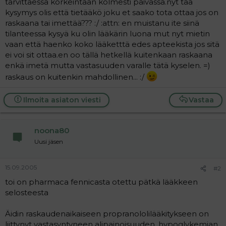
tarvittaessa korkeintaan kolmesti päivässä.nyt tää
a
kysymys olis että tietääkö joku et saako tota ottaa jos on
j
raskaana tai imettää??? :/ :attn: en muistanu ite siinä
a
tilanteessa kysyä ku olin lääkärin luona mut nyt mietin
vaan että haenko koko lääketttä edes apteekista jos sitä
ei voi sit ottaa.en oo tällä hetkellä kuitenkaan raskaana
enkä imetä mutta vastasuuden varalle tätä kyselen. =)
raskaus on kuitenkin mahdollinen... :/
Ilmoita asiaton viesti
Vastaa
noona80
Uusi jäsen
15.09.2005
#2
toi on pharmaca fennicasta otettu pätkä lääkkeen
selosteesta
Äidin raskaudenaikaiseen propranololilääkitykseen on
liittynyt vastasyntyneen alipainoisuuden, hypoglykemian