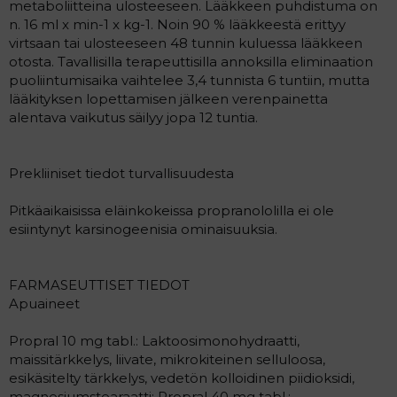
metaboliitteina ulosteeseen. Lääkkeen puhdistuma on
n. 16 ml x min-1 x kg-1. Noin 90 % lääkkeestä erittyy
virtsaan tai ulosteeseen 48 tunnin kuluessa lääkkeen
otosta. Tavallisilla terapeuttisilla annoksilla eliminaation
puoliintumisaika vaihtelee 3,4 tunnista 6 tuntiin, mutta
lääkityksen lopettamisen jälkeen verenpainetta
alentava vaikutus säilyy jopa 12 tuntia.
Prekliiniset tiedot turvallisuudesta
Pitkäaikaisissa eläinkokeissa propranololilla ei ole
esiintynyt karsinogeenisia ominaisuuksia.
FARMASEUTTISET TIEDOT
Apuaineet
Propral 10 mg tabl.: Laktoosimonohydraatti,
maissitärkkelys, liivate, mikrokiteinen selluloosa,
esikäsitelty tärkkelys, vedetön kolloidinen piidioksidi,
magnesiumstearaatti; Propral 40 mg tabl.: