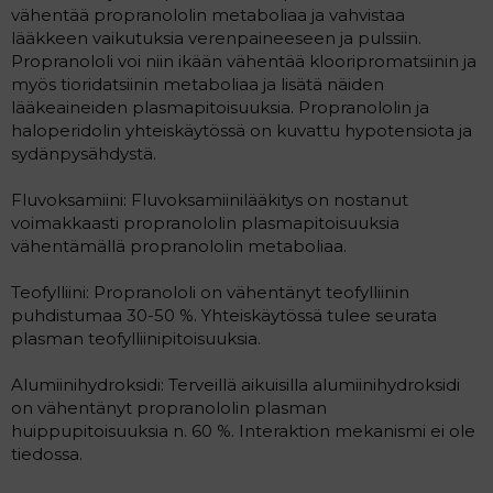
vähentää propranololin metaboliaa ja vahvistaa
lääkkeen vaikutuksia verenpaineeseen ja pulssiin.
Propranololi voi niin ikään vähentää klooripromatsiinin ja
myös tioridatsiinin metaboliaa ja lisätä näiden
lääkeaineiden plasmapitoisuuksia. Propranololin ja
haloperidolin yhteiskäytössä on kuvattu hypotensiota ja
sydänpysähdystä.
Fluvoksamiini: Fluvoksamiinilääkitys on nostanut
voimakkaasti propranololin plasmapitoisuuksia
vähentämällä propranololin metaboliaa.
Teofylliini: Propranololi on vähentänyt teofylliinin
puhdistumaa 30-50 %. Yhteiskäytössä tulee seurata
plasman teofylliinipitoisuuksia.
Alumiinihydroksidi: Terveillä aikuisilla alumiinihydroksidi
on vähentänyt propranololin plasman
huippupitoisuuksia n. 60 %. Interaktion mekanismi ei ole
tiedossa.