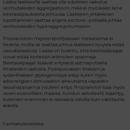
Lisäksi lääkkeellä saattaa olla edullinen vaikutus
verihiutaleiden aggregaatioon, mikä ei myöskään liene
beetasalpauksesta johtuvaa. Lääkkeen yhtäkkinen
lopettaminen saattaa angina pectoris -potilailla johtaa
verihiutaleiden hyperaggregoitumiseen.
Propranololin migreeniprofylaksian mekanismia ei
tiedetä, mutta se saattaa johtua lääkkeen kyvystä estää
vasodilataatiota. Lisäksi on todettu, että beetasalpaajat
voivat estää korteksin arteriolien spasmeja.
Beetasalpaajat lisäävät erityisesti astmapotilailla
ilmateiden vastusta. Poikkijuovaisen lihaksen ja
sydänlihaksen glykogenolyysi estyy kuten myös
adrenergisen stimulaation aiheuttama vapaiden
rasvahappojen ja insuliinin eritys. Propranololi lisää myös
veren eosinofiilien määrää. Kohdun aktiviteetti lisääntyy,
kuitenkin enemmän ei raskaana olevilla kuin odottavilla
äideillä.
Farmakokinetiikka