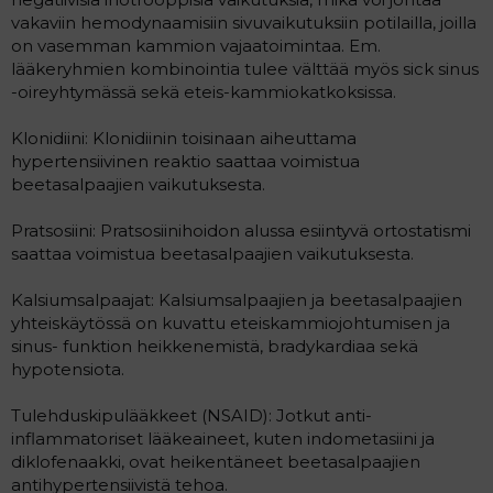
vakaviin hemodynaamisiin sivuvaikutuksiin potilailla, joilla
on vasemman kammion vajaatoimintaa. Em.
lääkeryhmien kombinointia tulee välttää myös sick sinus
-oireyhtymässä sekä eteis-kammiokatkoksissa.
Klonidiini: Klonidiinin toisinaan aiheuttama
hypertensiivinen reaktio saattaa voimistua
beetasalpaajien vaikutuksesta.
Pratsosiini: Pratsosiinihoidon alussa esiintyvä ortostatismi
saattaa voimistua beetasalpaajien vaikutuksesta.
Kalsiumsalpaajat: Kalsiumsalpaajien ja beetasalpaajien
yhteiskäytössä on kuvattu eteiskammiojohtumisen ja
sinus- funktion heikkenemistä, bradykardiaa sekä
hypotensiota.
Tulehduskipulääkkeet (NSAID): Jotkut anti-
inflammatoriset lääkeaineet, kuten indometasiini ja
diklofenaakki, ovat heikentäneet beetasalpaajien
antihypertensiivistä tehoa.