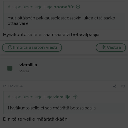
Alkuperäinen kirjoittaja
noona80
:
mut pitäishän pakkausselosteessakin lukea että saako
ottaa vai ei
Hyväkuntoiselle ei saa määrätä betasalpaajia
Ilmoita asiaton viesti
Vastaa
vierailija
Vieras
09.02.2024
#8
Alkuperäinen kirjoittaja
vierailija
:
Hyväkuntoiselle ei saa määrätä betasalpaajia
Ei niitä terveille määrätäkkään.