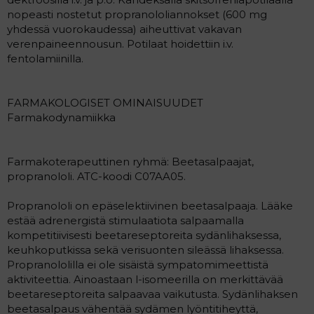
nopeasti nostetut propranololiannokset (600 mg
yhdessä vuorokaudessa) aiheuttivat vakavan
verenpaineennousun. Potilaat hoidettiin i.v.
fentolamiinilla.
FARMAKOLOGISET OMINAISUUDET
Farmakodynamiikka
Farmakoterapeuttinen ryhmä: Beetasalpaajat,
propranololi. ATC-koodi C07AA05.
Propranololi on epäselektiivinen beetasalpaaja. Lääke
estää adrenergistä stimulaatiota salpaamalla
kompetitiivisesti beetareseptoreita sydänlihaksessa,
keuhkoputkissa sekä verisuonten sileässä lihaksessa.
Propranololilla ei ole sisäistä sympatomimeettistä
aktiviteettia. Ainoastaan l-isomeerilla on merkittävää
beetareseptoreita salpaavaa vaikutusta. Sydänlihaksen
beetasalpaus vähentää sydämen lyöntitiheyttä,