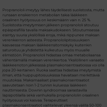
Propranololi imeytyy lähes täydellisesti suolistosta, mutta
runsaan ensikierron metabolian takia lääkkeen
oraalinen hyötyosuus on keskimäärin vain n. 25 %.
Suolistosta imeytymisen jälkeen propranololi sitoutuu
epäspesifillä tavalla maksakudokseen. Sitoutumisessa
esiintyy suuria yksilöllisiä eroja, mikä riippunee maksan
verenkierron asteesta. Propranololipitoisuuksien
kasvaessa maksan lääkkeensitomiskyky kuitenkin
saturoituu ja yhdistettä kulkeutuu myös muualle
elimistöön. Propranololi hidastaa omaa metaboliaansa
vähentämällä maksan verenkiertoa. Yksilöllinen variaatio
lääkkeenoton jälkeisissä plasmakonsentraatioissa voi olla
jopa 20-kertainen. Ruoka saattaa hidastaa imeytymistä
ilman, että huippupitoisuuksissa havaitaan merkittäviä
muutoksia. Maksimaaliset plasmakonsentraatiot
saavutetaan noin 1-2 tunnin kuluessa lääkkeen
nauttimisesta. Downin syndroomaa sairastavilla
lapsipotilailla sekä vanhuksilla propranololin oraalinen
hyötyosuus voi kasvaa. Terapeuttiset
plasmakonsentraatiot vaihtelevat yleensä välillä 50-100