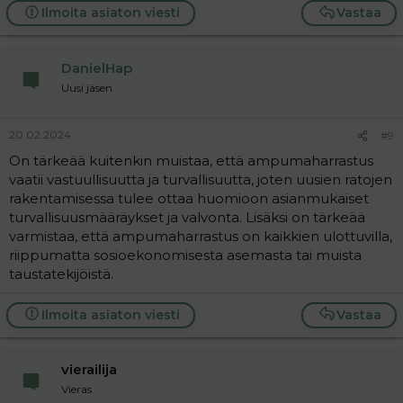
Ilmoita asiaton viesti
Vastaa
DanielHap
Uusi jäsen
20.02.2024
#9
On tärkeää kuitenkin muistaa, että ampumaharrastus
vaatii vastuullisuutta ja turvallisuutta, joten uusien ratojen
rakentamisessa tulee ottaa huomioon asianmukaiset
turvallisuusmääräykset ja valvonta. Lisäksi on tärkeää
varmistaa, että ampumaharrastus on kaikkien ulottuvilla,
riippumatta sosioekonomisesta asemasta tai muista
taustatekijöistä.
Ilmoita asiaton viesti
Vastaa
vierailija
Vieras