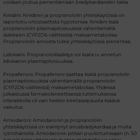
voidaan joutua pienentämään bradykardiariskin takia.
Kinidiini: Kinidiinin ja propranololin yhteiskäytössä on
raportoitu ortostaattista hypotoniaa. Kinidiini lisää
propranololin plasmapitoisuuksia vähentämällä
lääkkeen (CYP2D6-välitteistä) maksametaboliaa.
Propranololin annosta tulee yhteiskäytössä pienentää.
Lidokaiini: Propranololilääkitys voi lisätä i.v. annetun
lidokaiinin plasmapitoisuuksia.
Propafenoni: Propafenoni saattaa lisätä propranololin
plasmapitoisuuksia vähentämällä propranololin
(CYP2D6-välitteistä) maksametaboliaa. Yhdessä
julkaistussa farmakokineettisessä tutkimuksessa
interaktiolla oli vain heikko beetasalpausta lisäävä
vaikutus.
Amiodaroni: Amiodaronin ja propranololin
yhteiskäytössä on esiintynyt sinusbradykardiaa ja muita
rytmihäiriöitä. Amiodaronin pitkän puoliintumisajan (n. 50
päivää) takia yhteisvaikutusten mahdollisuus säilyy