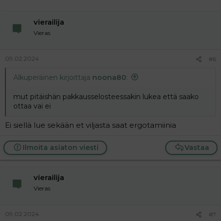
vierailija
Vieras
09.02.2024
#6
Alkuperäinen kirjoittaja
noona80
:
mut pitäishän pakkausselosteessakin lukea että saako
ottaa vai ei
Ei siellä lue sekään et viljasta saat ergotamiinia
Ilmoita asiaton viesti
Vastaa
vierailija
Vieras
09.02.2024
#7