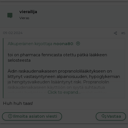
vierailija
Vieras
09.02.2024
#5
Alkuperäinen kirjoittaja
noona80
:
toi on pharmaca fennicasta otettu pätkä lääkkeen
selosteesta
Äidin raskaudenaikaiseen propranololilääkitykseen on
liittynyt vastasyntyneen alipainoisuuden, hypoglykemian
ja hengitysvaikeuden lisääntynyt riski. Propranololin
raskaudenaikaiseen käyttöön on syytä suhtautua
Click to expand...
erityistä harkintaa noudattaen. Propranololi erittyy
äidinmaitoon, mutta maidon propranololipitoisuuksien
Huh huh taas!
aiheuttamat mahdolliset vaikutukset lapsessa ovat hyvin
epätodennäköisiä.
Ilmoita asiaton viesti
Vastaa