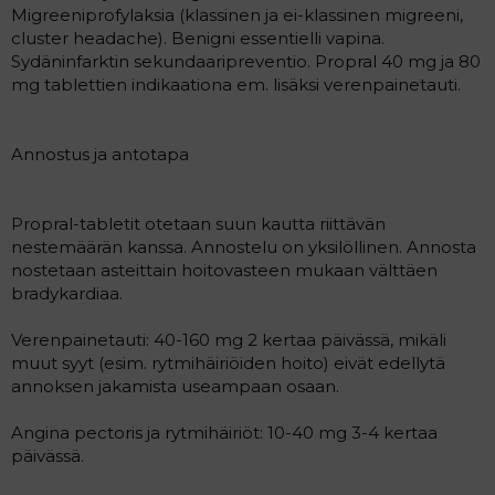
Migreeniprofylaksia (klassinen ja ei-klassinen migreeni,
cluster headache). Benigni essentielli vapina.
Sydäninfarktin sekundaaripreventio. Propral 40 mg ja 80
mg tablettien indikaationa em. lisäksi verenpainetauti.
Annostus ja antotapa
Propral-tabletit otetaan suun kautta riittävän
nestemäärän kanssa. Annostelu on yksilöllinen. Annosta
nostetaan asteittain hoitovasteen mukaan välttäen
bradykardiaa.
Verenpainetauti: 40-160 mg 2 kertaa päivässä, mikäli
muut syyt (esim. rytmihäiriöiden hoito) eivät edellytä
annoksen jakamista useampaan osaan.
Angina pectoris ja rytmihäiriöt: 10-40 mg 3-4 kertaa
päivässä.