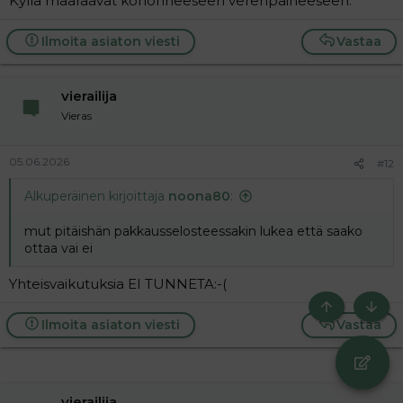
Kyllä määräävät kohonneeseen verenpaineeseen.
Ilmoita asiaton viesti
Vastaa
vierailija
Vieras
05.06.2026
#12
Alkuperäinen kirjoittaja
noona80
:
mut pitäishän pakkausselosteessakin lukea että saako
ottaa vai ei
Yhteisvaikutuksia EI TUNNETA:-(
Ylös
Bott
Ilmoita asiaton viesti
Vastaa
vierailija