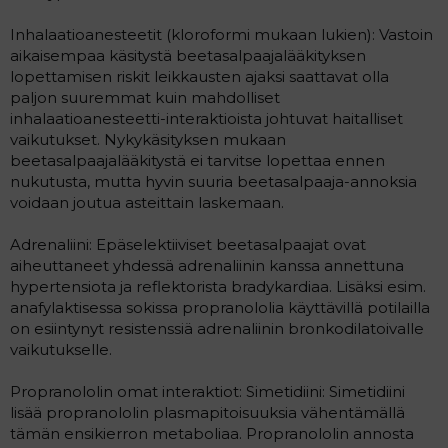
Inhalaatioanesteetit (kloroformi mukaan lukien): Vastoin
aikaisempaa käsitystä beetasalpaajalääkityksen
lopettamisen riskit leikkausten ajaksi saattavat olla
paljon suuremmat kuin mahdolliset
inhalaatioanesteetti-interaktioista johtuvat haitalliset
vaikutukset. Nykykäsityksen mukaan
beetasalpaajalääkitystä ei tarvitse lopettaa ennen
nukutusta, mutta hyvin suuria beetasalpaaja-annoksia
voidaan joutua asteittain laskemaan.
Adrenaliini: Epäselektiiviset beetasalpaajat ovat
aiheuttaneet yhdessä adrenaliinin kanssa annettuna
hypertensiota ja reflektorista bradykardiaa. Lisäksi esim.
anafylaktisessa sokissa propranololia käyttävillä potilailla
on esiintynyt resistenssiä adrenaliinin bronkodilatoivalle
vaikutukselle.
Propranololin omat interaktiot: Simetidiini: Simetidiini
lisää propranololin plasmapitoisuuksia vähentämällä
tämän ensikierron metaboliaa. Propranololin annosta