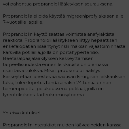
voi pahentua propranololilääkityksen seurauksena.
Propranololia ei pidä käyttää migreeniprofylaksiaan alle
7-vuotiaille lapsille.
Propranololin käyttö saattaa voimistaa anafylaktista
reaktiota. Propranololilääkitykseen liittyy hepaattisen
enkefalopatian lisääntynyt riski maksan vajaatoiminnasta
kärsivillä potilailla, joilla on portahypertensio.
Beetasalpaajalääkityksen keskeyttämisen
tarpeellisuudesta ennen leikkausta on olemassa
ristiriitaisia tuloksia. Mikäli propranololilääkitys
keskeytetään anestesiaa vaativan kirurgisen leikkauksen
takia, tulee lopetus tehdä ainakin 24 tuntia ennen
toimenpidettä, poikkeuksena potilaat, joilla on
tyreotoksikoosi tai feokromosytooma.
Yhteisvaikutukset
Propranololin interaktiot muiden lääkeaineiden kanssa