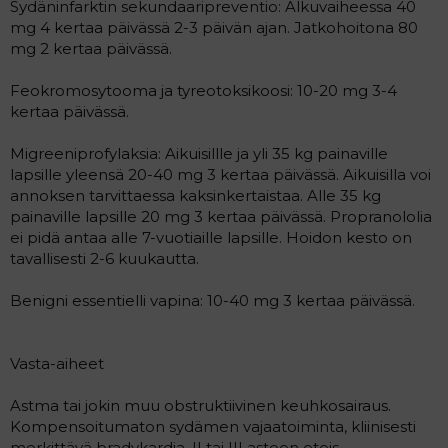
Sydäninfarktin sekundaaripreventio: Alkuvaiheessa 40
mg 4 kertaa päivässä 2-3 päivän ajan. Jatkohoitona 80
mg 2 kertaa päivässä.
Feokromosytooma ja tyreotoksikoosi: 10-20 mg 3-4
kertaa päivässä.
Migreeniprofylaksia: Aikuisillle ja yli 35 kg painaville
lapsille yleensä 20-40 mg 3 kertaa päivässä. Aikuisilla voi
annoksen tarvittaessa kaksinkertaistaa. Alle 35 kg
painaville lapsille 20 mg 3 kertaa päivässä. Propranololia
ei pidä antaa alle 7-vuotiaille lapsille. Hoidon kesto on
tavallisesti 2-6 kuukautta.
Benigni essentielli vapina: 10-40 mg 3 kertaa päivässä.
Vasta-aiheet
Astma tai jokin muu obstruktiivinen keuhkosairaus.
Kompensoitumaton sydämen vajaatoiminta, kliinisesti
merkittävä bradykardia, II tai III asteen eteis-