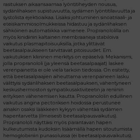
rasituksen aikaansaamaa lyöntitiheyden nousua,
sydänlihaksen supistuvuutta, sydämen lyöntitilavuutta ja
systolista ejektioaikaa. Lisäksi johtuminen sinoatriaali- ja
eteiskammiosolmukkeissa hidastuu ja sydänlihaksen
sähköinen automatiikka vaimenee. Propranololilla on
myös kinidiinin kaltainen membraaneja stabiloiva
vaikutus plasmapitoisuuksilla, jotka ylittävät
beetasalpaukseen tarvittavat pitoisuudet. Em.
vaikutuksen kliininen merkitys on epäselvä. Mekanismi,
jolla propranololi (ja yleensä beetasalpaajat) laskee
verenpainetta ei ole vielä tarkoin tiedossa. On esitetty,
että beetasalpaajien aiheuttama verenpaineen lasku
välittyisi sydänlihaksen beetasalpauksen, vähentyneen
keskushermoston sympatikusaktiviteetin ja reniinin
erityksen vähenemisen kautta. Propranololin edullinen
vaikutus angina pectoriksen hoidossa perustunee
ainakin osaksi lääkkeen kykyyn vähentää sydämen
hapentarvetta (ilmeisesti beetasalpausvaikutus).
Propranololi näyttäisi myös parantavan hapen
kulkeutumista kudoksiin lisäämällä hapen sitoutumista
hemoglobiiniin punasoluissa (ei beetasalpausvaikutus).