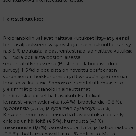
Haittavaikutukset
Propranololin vakavat haittavaikutukset liittyvät yleensä
beetasalpaukseen. Väsymystä ja lihasheikkoutta esiintyy
n. 3-5 % potilaista ja gastrointestinaalisia haittavaikutuksia
n. 11 %:lla potilaista bostonilaisessa
seurantatutkimuksessa (Boston collaborative drug
survey). 1-5 %:lla potilaista on havaittu perifeerisen
verenkierron heikkenemistä ja Raynaud'n syndrooman
tapaisia vaikutuksia. Samassa seurantatutkimuksessa
yleisimmät propranololin aiheuttamat
kardiovaskulaariset haittavaikutukset olivat
kongestiivinen sydänvika (5,4 %), bradykardia (0,8 %),
hypotensio (0,5 %) ja sydämen pysähdys (0,3 %).
Keskushermostovälitteisinä haittavaikutuksina esiintyi
erilaisia unihäiriöitä (4,3 %), huimausta (4,1 %),
masennusta (1,6 %), parestesioita (1,5 %) ja hallusinaatioita
(0,8 %). Ihottumia havaittiin n. 1 % potilaista. Muita