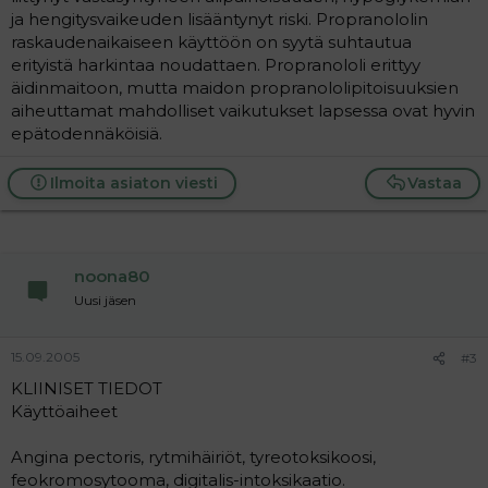
ja hengitysvaikeuden lisääntynyt riski. Propranololin
raskaudenaikaiseen käyttöön on syytä suhtautua
erityistä harkintaa noudattaen. Propranololi erittyy
äidinmaitoon, mutta maidon propranololipitoisuuksien
aiheuttamat mahdolliset vaikutukset lapsessa ovat hyvin
epätodennäköisiä.
Ilmoita asiaton viesti
Vastaa
noona80
Uusi jäsen
15.09.2005
#3
KLIINISET TIEDOT
Käyttöaiheet
Angina pectoris, rytmihäiriöt, tyreotoksikoosi,
feokromosytooma, digitalis-intoksikaatio.