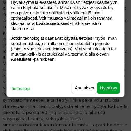
ovat suhteellisen vähäisiä. 0,8-6 g propranololia (arvioitu
Hyväksymällä evästeet, annat luvan tietojesi käsittelyyn
näihin käyttötarkoituksiin. Mikäli et hyväksy evästeitä,
annos) on aiheuttanut aikuisella bradykardiaa ja vakavaa
osa palveluista tai sisällöistä ei välttämättä toimi
hypotensiota, joka on joissain tapauksissa johtanut
optimaalisesti. Voit muuttaa valintojasi milloin tahansa
perifeeriseen syanoosiin. Tajuttomuutta ja kouristelua on
klikkaamalla
Evästeasetukset
-linkkiä sivuston
myös esiintynyt. Muutamassa tapauksessa myrkytys on
alareunassa.
johtanut kuolemaan. Propranololimyrkytyksen hoito on
Jotkin teknologiat saattavat käyttää tietojasi myös ilman
pääasiassa oireenmukaista ja supportiivista. Vatsa
suostumustasi, jos niillä on siihen oikeutettu peruste
pyritään tyhjentämään lääkkeestä huuhtelemalla ja
(esim. sivun tekninen toimivuus). Voit vastustaa tätä tai
lääkehiiltä tulee antaa. Bradykardiaan voidaan käyttää i.v.
muuttaa kaikkia asetuksiasi valitsemalla alla olevan
atropiinia ja jos siitä ei ole apua, varoen i.v. isoprenaliinia.
Asetukset
-painikkeen.
Vaikeimmissa tapauksissa voidaan joutua turvautumaan
tahdistinhoitoon. Vakavan hypotension hoitoon voidaan
käyttää noradrenaliinia tai dopamiinia. Vajaatoiminnassa
voidaan antaa digoksiinia ja diureettia. Myös glukagonia
voidaan kokeilla sydänlihaslaman ja hypotension
Asetukset
Hyväksy
Tietosuoja
hoidossa. Bronkospasmia voidaan hoitaa beeta2-
sympatomimeeteilla tai teofylliinillä sekä kouristuksia
diatsepaamilla. Hemodialyysistä ei liene hyötyä. Kahdella
pienellä lapsella 150 mg propranololia aiheutti
väsymystä, hikoilua sekä jaksoittaista
sinoatriaalisolmukkeen lamaantumista. Lapset hoidettiin
dektroosilla i.v. ja p.o. Kahdeksalla skitsofreniapotilaalla