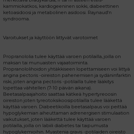
kammiokatkos, kardiogeeninen sokki, diabeettinen
ketoasidoosi ja metabolinen asidoosi. Raynaud'n
syndrooma.
Varoitukset ja käyttöön liittyvät varotoimet
Propranololia tulee käyttää varoen potilailla, joilla on
maksan tai munuaisten vajaatoiminta.
Propranololihoidon yhtäkkiseen lopettamiseen voi liittyä
angina pectoris -oireiston pahenemisen ja sydäninfarktin
riski, joten angina pectoris -potilailla tulee lääkitys
lopettaa vähitellen (7-10 päivän aikana).
Beetasalpaajahoito saattaa kätkeä hypertyreoosin
oireiston joten tyreotoksikoosipotilailla tulee lääkettä
käyttää varoen. Diabeetikoilla beetasalpaus voi peittää
hypoglykemian aiheuttaman adrenergisen stimulaation
vaikutukset, joten lääkettä tulee käyttää varoen
potilailla, joilla on labiili diabetes tai taipumusta
hypoglykemioihin. Myastenia gravis -potilaiden oireisto