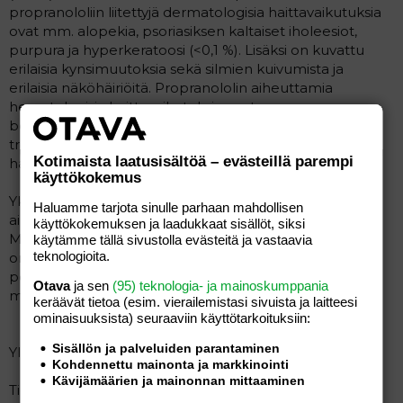
propranololiin liitettyjä dermatologisia haittavaikutuksia
ovat mm. alopekia, psoriasiksen kaltaiset iholeesiot,
purpura ja hyperkeratoosi (<0,1 %). Lisäksi on kuvattu
erilaisia kynsimuutoksia sekä silmien kuivumista ja
erilaisia näköhäiriöitä. Propranololin aiheuttamia
hematologisia haittavaikutuksia ovat mm.
beetasalpaukseen liittyvä veren eosinofilia,
trombosytopenia (<0,1 %) sekä hyvin harvinaisena
Kotimaista laatusisältöä – evästeillä parempi
haittavaikutuksena agranulosytoosi.
käyttökokemus
Yksittäistapauksena on kuvattu propranololin
Haluamme tarjota sinulle parhaan mahdollisen
aiheuttaneen lupus-oireyhtymän kaltaisen tilan.
käyttökokemuksen ja laadukkaat sisällöt, siksi
Maksaentsyymitasojen ja veren kaliumtasojen nousua
käytämme tällä sivustolla evästeitä ja vastaavia
teknologioita.
on kuvattu. Bronkospasmit, hypoglykemian
potentoituminen sekä impotenssi ovat myös
Otava
ja sen
(95) teknologia- ja mainoskumppania
mahdollisia.
keräävät tietoa (esim. vierailemis­tasi sivuista ja laitteesi
ominaisuuk­sista) seuraaviin käyttötarkoituksiin:
Sisällön ja palveluiden parantaminen
Yliannostus
Kohdennettu mainonta ja markkinointi
Kävijämäärien ja mainonnan mittaaminen
Tiedot ylisuurten propranololiannosten toksisuudesta