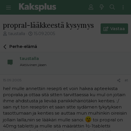
propral-lääkkeestä kysymys
Vastaa
V
E
taustalla
15.09.2005
i
n
e
s
Perhe-elämä
s
i
t
m
taustalla
i
m
Aktiivinen jäsen
k
ä
e
i
t
n
15.09.2005
#1
j
e
hei! mulle annettiin resepti et voin hakea apteekista
u
n
propralia ja ottaa sitä sitten tarvittaessa ku mul on jotain
n
v
a
i
ihme ahdistusta ja lievää paniikkihäiriötäkin kenties. :/
l
e
sain nyt ton reseptin et saan sitte sydämen tykytyksen
o
s
tasottumaan ja kenties se auttaa mun muihinkin oireisiin
i
t
jollain lailla,niin se lääkäri mulle sanoi.
toi propral on
t
i
40mg tabletti ja mulle sitä määrättiin ½-1tablettii
t