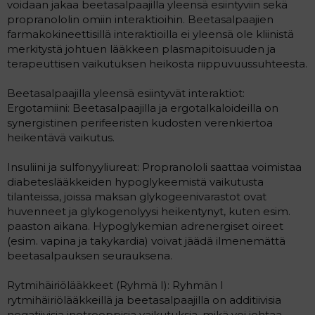
voidaan jakaa beetasalpaajilla yleensä esiintyviin sekä
propranololin omiin interaktioihin. Beetasalpaajien
farmakokineettisillä interaktioilla ei yleensä ole kliinistä
merkitystä johtuen lääkkeen plasmapitoisuuden ja
terapeuttisen vaikutuksen heikosta riippuvuussuhteesta.
Beetasalpaajilla yleensä esiintyvät interaktiot:
Ergotamiini: Beetasalpaajilla ja ergotalkaloideilla on
synergistinen perifeeristen kudosten verenkiertoa
heikentävä vaikutus.
Insuliini ja sulfonyyliureat: Propranololi saattaa voimistaa
diabeteslääkkeiden hypoglykeemistä vaikutusta
tilanteissa, joissa maksan glykogeenivarastot ovat
huvenneet ja glykogenolyysi heikentynyt, kuten esim.
paaston aikana. Hypoglykemian adrenergiset oireet
(esim. vapina ja takykardia) voivat jäädä ilmenemättä
beetasalpauksen seurauksena.
Rytmihäiriölääkkeet (Ryhmä I): Ryhmän I
rytmihäiriölääkkeillä ja beetasalpaajilla on additiivisia
negatiivisia inotrooppisia vaikutuksia, mikä voi johtaa