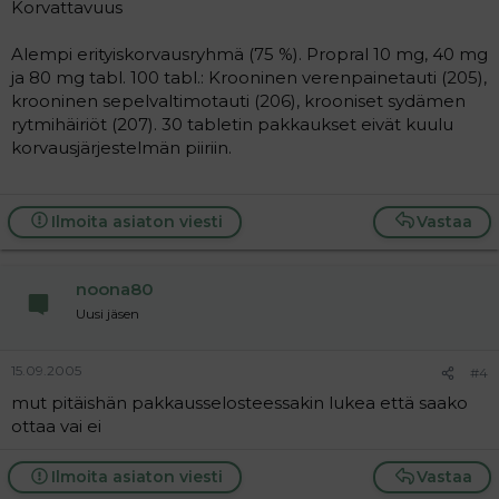
Korvattavuus
Alempi erityiskorvausryhmä (75 %). Propral 10 mg, 40 mg
ja 80 mg tabl. 100 tabl.: Krooninen verenpainetauti (205),
krooninen sepelvaltimotauti (206), krooniset sydämen
rytmihäiriöt (207). 30 tabletin pakkaukset eivät kuulu
korvausjärjestelmän piiriin.
Ilmoita asiaton viesti
Vastaa
noona80
Uusi jäsen
15.09.2005
#4
mut pitäishän pakkausselosteessakin lukea että saako
ottaa vai ei
Ilmoita asiaton viesti
Vastaa