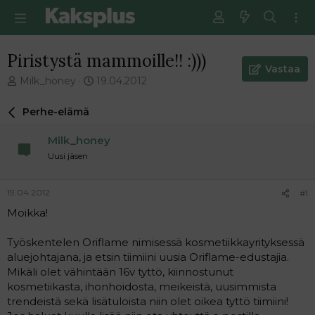
Piristystä mammoille!! :)))
Vastaa
V
E
Milk_honey
19.04.2012
i
n
e
s
Perhe-elämä
s
i
t
m
Milk_honey
i
m
Uusi jäsen
k
ä
e
i
t
n
19.04.2012
#1
j
e
Moikka!
u
n
n
v
a
i
Työskentelen Oriflame nimisessä kosmetiikkayrityksessä
l
e
aluejohtajana, ja etsin tiimiini uusia Oriflame-edustajia.
o
s
Mikäli olet vähintään 16v tyttö, kiinnostunut
i
t
kosmetiikasta, ihonhoidosta, meikeistä, uusimmista
t
i
trendeistä sekä lisätuloista niin olet oikea tyttö tiimiini!
t