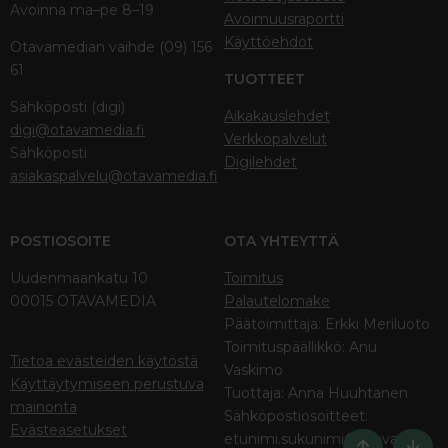
Avoinna ma–pe 8–19
Avoimuusraportti
Käyttöehdot
Otavamedian vaihde (09) 156
61
TUOTTEET
Sähköposti (digi)
Aikakauslehdet
digi@otavamedia.fi
Verkkopalvelut
Sähköposti
Digilehdet
asiakaspalvelu@otavamedia.fi
POSTIOSOITE
OTA YHTEYTTÄ
Uudenmaankatu 10
Toimitus
00015 OTAVAMEDIA
Palautelomake
Päätoimittaja: Erkki Meriluoto
Toimituspäällikkö: Anu
Tietoa evästeiden käytöstä
Vaskimo
Käyttäytymiseen perustuva
Tuottaja: Anna Huuhtanen
mainonta
Sähköpostiosoitteet:
Evästeasetukset
etunimi.sukunimi@otava.fi