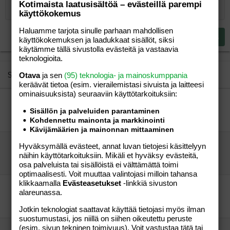
Kotimaista laatusisältöä – evästeillä parempi
12
Courier New
käyttökokemus
Pienennä sisennystä
Tasaa oikealle
Heading 2
15
Georgia
Haluamme tarjota sinulle parhaan mahdollisen
Justify text
Heading 3
Lähetä vastaus
käyttökokemuksen ja laadukkaat sisällöt, siksi
18
Tahoma
käytämme tällä sivustolla evästeitä ja vastaavia
22
Times New Roman
teknologioita.
26
Trebuchet MS
Similar threads
Otava
ja sen
(95) teknologia- ja mainoskumppania
keräävät tietoa (esim. vierailemis­tasi sivuista ja laitteesi
Verdana
ominaisuuk­sista) seuraaviin käyttötarkoituksiin:
Nuorille äideille piristystä! :))
Sisällön ja palveluiden parantaminen
Milk_honey
Perhe-elämä
Kohdennettu mainonta ja markkinointi
Milk_honey
19.04.2012
Perhe-elämä
0
Kävijämäärien ja mainonnan mittaaminen
Tässäpä kaikille mukava harrastus!
Hyväksymällä evästeet, annat luvan tietojesi käsittelyyn
Fullmoon84
Perhe-elämä
näihin käyttötarkoituksiin. Mikäli et hyväksy evästeitä,
Fullmoon84
24.08.2011
Perhe-elämä
0
osa palveluista tai sisällöistä ei välttämättä toimi
optimaalisesti. Voit muuttaa valintojasi milloin tahansa
klikkaamalla
Evästeasetukset
-linkkiä sivuston
Tässäpä kaikille mukava harrastus!
alareunassa.
Fullmoon84
Perhe-elämä
memmmeli
25.08.2011
Perhe-elämä
1
Jotkin teknologiat saattavat käyttää tietojasi myös ilman
suostumustasi, jos niillä on siihen oikeutettu peruste
(esim. sivun tekninen toimivuus). Voit vastustaa tätä tai