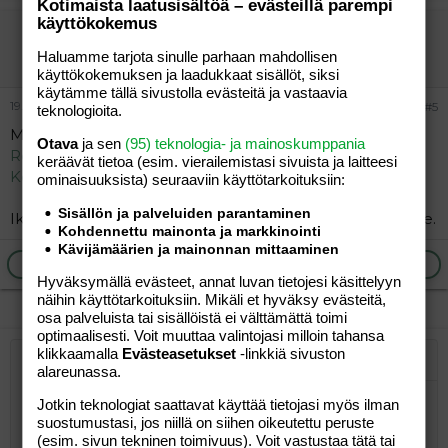
Kotimaista laatusisältöä – evästeillä parempi
käyttökokemus
Maira
Aktiivinen jäsen
Haluamme tarjota sinulle parhaan mahdollisen
käyttökokemuksen ja laadukkaat sisällöt, siksi
käytämme tällä sivustolla evästeitä ja vastaavia
19.04.2012
#5
teknologioita.
Mä teen aina tällä:
Otava
ja sen
(95) teknologia- ja mainoskumppania
Reseptit > ruokaohje: Papan paras pannari -
keräävät tietoa (esim. vierailemis­tasi sivuista ja laitteesi
Kotikokki.net
ominaisuuk­sista) seuraaviin käyttötarkoituksiin:
Sisällön ja palveluiden parantaminen
Ikää en oo saanu ohjetta noudattamalla pannaria pilalle.
Kohdennettu mainonta ja markkinointi
Kävijämäärien ja mainonnan mittaaminen
Ilmoita asiaton viesti
Vastaa
Hyväksymällä evästeet, annat luvan tietojesi käsittelyyn
näihin käyttötarkoituksiin. Mikäli et hyväksy evästeitä,
osa palveluista tai sisällöistä ei välttämättä toimi
optimaalisesti. Voit muuttaa valintojasi milloin tahansa
klikkaamalla
Evästeasetukset
-linkkiä sivuston
Järjestetty lista
Lihavoitu
Kursivoitu
Laajennettuun editoriin…
Lista
Laajennettuun editoriin…
Lisää hyperlinkki
Lisää kuva
Hymiöt
Laajennettuun editorii
Kumoa
Laajennettuu
Esikat
alareunassa.
Järjestämätön lista
Kirjoita vastaus...
Tasaa vasemmalle
9
Normal
Tallenna luonnos
Arial
Fontin koko
Tasaus
Lainaus
Tee uudelleen
Jotkin teknologiat saattavat käyttää tietojasi myös ilman
Lisää video/media
BBCode-näkymä
Tekstiväri
Paragraph format
Lisää taulukko
Poista muotoilu
Kirjasintyyli
Insert horizontal line
Luonnokset
Yliviivaa
Spoiler
Alleviivattu
Koodi
Rivinsisäinen koodi
Rivinsisäinen spoiler
suostumustasi, jos niillä on siihen oikeutettu peruste
10
Poista luonnos
Book Antiqua
Suurenna sisennystä
Heading 1
Keskitä
(esim. sivun tekninen toimivuus). Voit vastustaa tätä tai