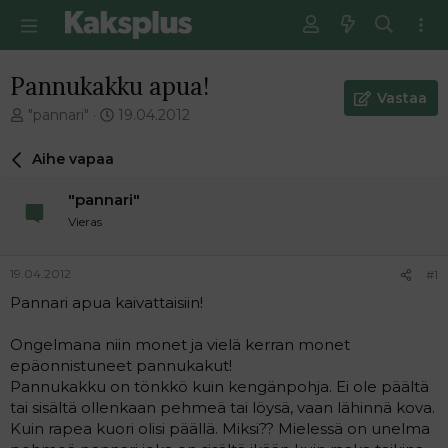
Pannukakku apua!
Vastaa
V
E
"pannari"
19.04.2012
i
n
e
s
Aihe vapaa
s
i
t
m
"pannari"
i
m
Vieras
k
ä
e
i
t
n
19.04.2012
#1
j
e
Pannari apua kaivattaisiin!
u
n
n
v
a
i
Ongelmana niin monet ja vielä kerran monet
l
e
epäonnistuneet pannukakut!
o
s
Pannukakku on tönkkö kuin kengänpohja. Ei ole päältä
i
t
tai sisältä ollenkaan pehmeä tai löysä, vaan lähinnä kova.
t
i
Kuin rapea kuori olisi päällä. Miksi?? Mielessä on unelma
t