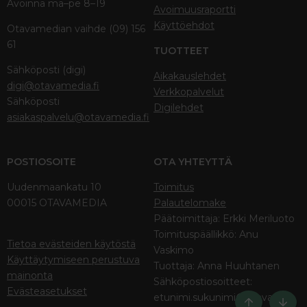
Avoinna ma–pe 8–19
Avoimuusraportti
Käyttöehdot
Otavamedian vaihde (09) 156
61
TUOTTEET
Sähköposti (digi)
Aikakauslehdet
digi@otavamedia.fi
Verkkopalvelut
Sähköposti
Digilehdet
asiakaspalvelu@otavamedia.fi
POSTIOSOITE
OTA YHTEYTTÄ
Uudenmaankatu 10
Toimitus
00015 OTAVAMEDIA
Palautelomake
Päätoimittaja: Erkki Meriluoto
Toimituspäällikkö: Anu
Tietoa evästeiden käytöstä
Vaskimo
Käyttäytymiseen perustuva
Tuottaja: Anna Huuhtanen
mainonta
Sähköpostiosoitteet:
Evästeasetukset
etunimi.sukunimi@otava.fi