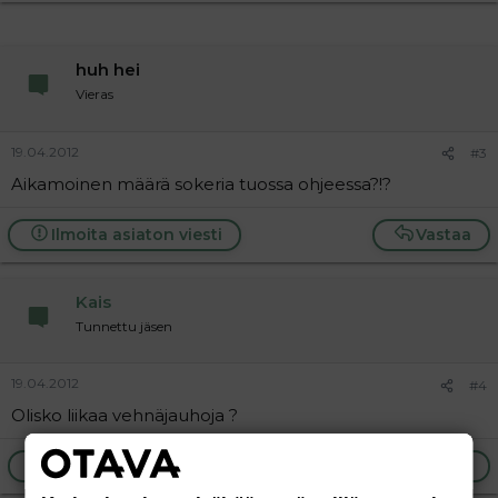
huh hei
Vieras
19.04.2012
#3
Aikamoinen määrä sokeria tuossa ohjeessa?!?
Ilmoita asiaton viesti
Vastaa
Kais
Tunnettu jäsen
19.04.2012
#4
Olisko liikaa vehnäjauhoja ?
Ilmoita asiaton viesti
Vastaa