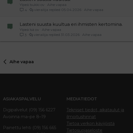
Ylpeä Isukki ov
Aihe vapaa
vierailija
05.04.2026
Aihe vapaa
4
Lasteni suusta kuultua eri ihmisten kertomina.
Ylpeä Isä ov
Aihe vapaa
vierailija
31.03.2026
Aihe vapaa
3
Aihe vapaa
ASIAKASPALVELU
MEDIATIEDOT
Digipalvelut (09) 156 6227
Tekniset tiedot, aikataulut ja
Avoinna ma–pe 8–19
ilmoitushinnat
Tietoa verkon kävijöistä
Painettu lehti (09) 156 665
Tietosuojaseloste