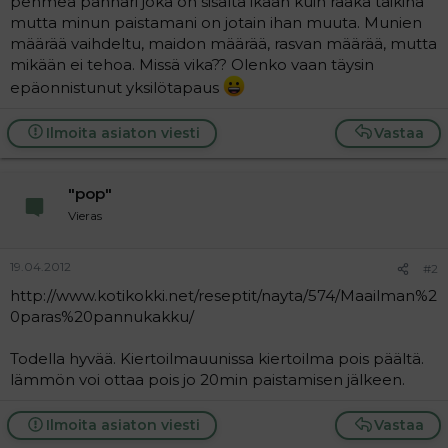
pehmeä pannari joka on sisältä ikään kuin raaka taikina
a
mutta minun paistamani on jotain ihan muuta. Munien
j
määrää vaihdeltu, maidon määrää, rasvan määrää, mutta
a
mikään ei tehoa. Missä vika?? Olenko vaan täysin
epäonnistunut yksilötapaus
Ilmoita asiaton viesti
Vastaa
"pop"
Vieras
19.04.2012
#2
http://www.kotikokki.net/reseptit/nayta/574/Maailman%2
0paras%20pannukakku/
Todella hyvää. Kiertoilmauunissa kiertoilma pois päältä.
lämmön voi ottaa pois jo 20min paistamisen jälkeen.
Ilmoita asiaton viesti
Vastaa