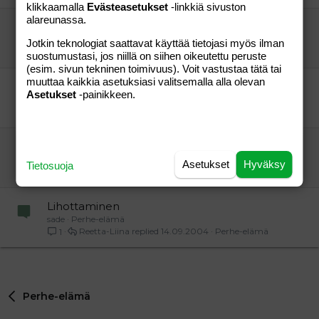
klikkaamalla
Evästeasetukset
-linkkiä sivuston
alareunassa.
oletteko lihoneet raskauden aikana?
cristal
Aihe vapaa
Jotkin teknologiat saattavat käyttää tietojasi myös ilman
Huopatossu
29.08.2007
Aihe vapaa
31
suostumustasi, jos niillä on siihen oikeutettu peruste
(esim. sivun tekninen toimivuus). Voit vastustaa tätä tai
muuttaa kaikkia asetuksiasi valitsemalla alla olevan
Te joiden vaatekoko 34 tai tuumissa 26
Asetukset
-painikkeen.
Ihmettelee vaatekokoja...
Aihe vapaa
auryn
26.11.2008
Aihe vapaa
14
JUTTA-DIEETILLÄ olleet!
juttailua
Aihe vapaa
Asetukset
Hyväksy
Tietosuoja
TaiGina
08.11.2010
Aihe vapaa
2
Lihottaminen
sade
Perhe-elämä
Reetta-Liina
14.09.2004
Perhe-elämä
1
Perhe-elämä