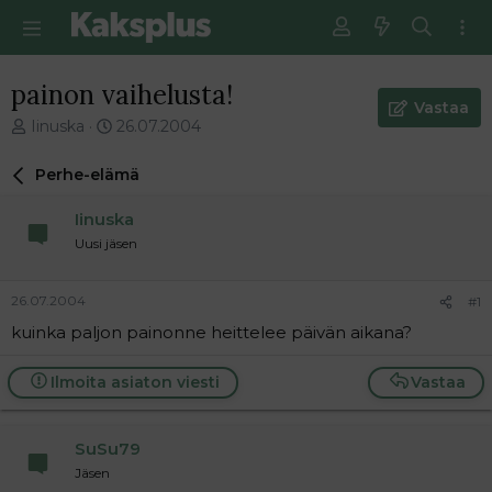
painon vaihelusta!
Vastaa
V
E
Iinuska
26.07.2004
i
n
e
s
Perhe-elämä
s
i
t
m
Iinuska
i
m
Uusi jäsen
k
ä
e
i
t
n
26.07.2004
#1
j
e
kuinka paljon painonne heittelee päivän aikana?
u
n
n
v
a
i
Ilmoita asiaton viesti
Vastaa
l
e
o
s
i
t
SuSu79
t
i
Jäsen
t