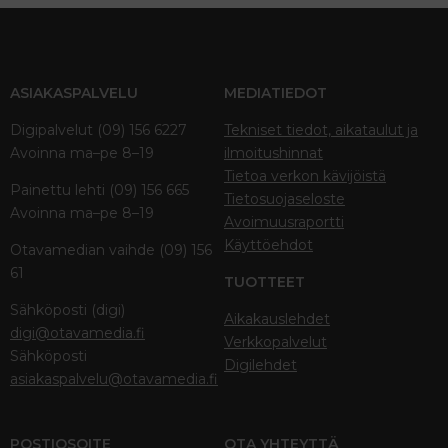
ASIAKASPALVELU
MEDIATIEDOT
Digipalvelut (09) 156 6227
Tekniset tiedot, aikataulut ja
Avoinna ma–pe 8–19
ilmoitushinnat
Tietoa verkon kävijöistä
Painettu lehti (09) 156 665
Tietosuojaseloste
Avoinna ma–pe 8–19
Avoimuusraportti
Käyttöehdot
Otavamedian vaihde (09) 156
61
TUOTTEET
Sähköposti (digi)
Aikakauslehdet
digi@otavamedia.fi
Verkkopalvelut
Sähköposti
Digilehdet
asiakaspalvelu@otavamedia.fi
POSTIOSOITE
OTA YHTEYTTÄ