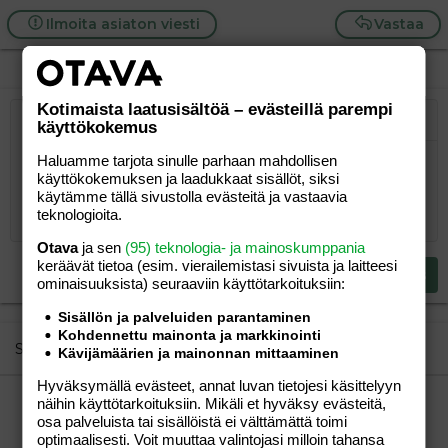
Ilmoita asiaton viesti
Vastaa
Kotimaista laatusisältöä – evästeillä parempi
Järjestetty lista
käyttökokemus
Lihavoitu
Kursivoitu
Laajennettuun editoriin…
Lista
Laajennettuun editoriin…
Lisää hyperlinkki
Lisää kuva
Hymiöt
Laajennettuun editorii
Kumoa
Laajennettuu
Esikat
Järjestämätön lista
Kirjoita vastaus...
Haluamme tarjota sinulle parhaan mahdollisen
Tasaa vasemmalle
9
Normal
Tallenna luonnos
Arial
Fontin koko
Tasaus
Lainaus
Tee uudelleen
Lisää video/media
BBCode-näkymä
Tekstiväri
Paragraph format
Lisää taulukko
Poista muotoilu
Kirjasintyyli
Insert horizontal line
Luonnokset
Yliviivaa
Spoiler
Alleviivattu
Koodi
Rivinsisäinen koodi
Rivinsisäinen spoiler
käyttökokemuksen ja laadukkaat sisällöt, siksi
10
Poista luonnos
Book Antiqua
Suurenna sisennystä
Heading 1
Keskitä
käytämme tällä sivustolla evästeitä ja vastaavia
teknologioita.
12
Courier New
Pienennä sisennystä
Tasaa oikealle
Heading 2
Otava
ja sen
(95) teknologia- ja mainoskumppania
15
Georgia
Justify text
keräävät tietoa (esim. vierailemis­tasi sivuista ja laitteesi
Heading 3
Lähetä vastaus
18
ominaisuuk­sista) seuraaviin käyttötarkoituksiin:
Tahoma
22
Times New Roman
Sisällön ja palveluiden parantaminen
Kohdennettu mainonta ja markkinointi
26
Trebuchet MS
Similar threads
Kävijämäärien ja mainonnan mittaaminen
Verdana
Hyväksymällä evästeet, annat luvan tietojesi käsittelyyn
Nutrilett 5 päivän tehostartti, kokemuksia??
näihin käyttötarkoituksiin. Mikäli et hyväksy evästeitä,
ehi
Perhe-elämä
osa palveluista tai sisällöistä ei välttämättä toimi
ehi
28.08.2007
Perhe-elämä
0
optimaalisesti. Voit muuttaa valintojasi milloin tahansa