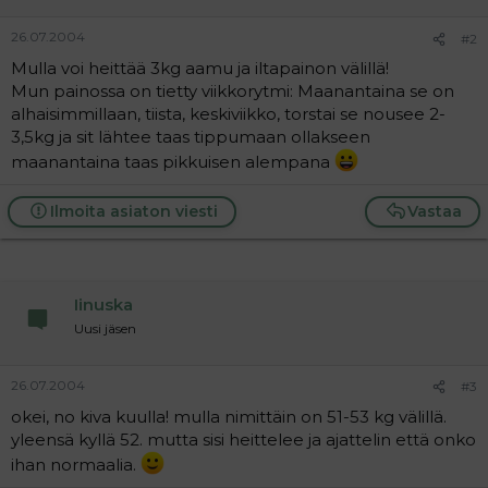
a
j
26.07.2004
#2
a
Mulla voi heittää 3kg aamu ja iltapainon välillä!
Mun painossa on tietty viikkorytmi: Maanantaina se on
alhaisimmillaan, tiista, keskiviikko, torstai se nousee 2-
3,5kg ja sit lähtee taas tippumaan ollakseen
maanantaina taas pikkuisen alempana
Ilmoita asiaton viesti
Vastaa
Iinuska
Uusi jäsen
26.07.2004
#3
okei, no kiva kuulla! mulla nimittäin on 51-53 kg välillä.
yleensä kyllä 52. mutta sisi heittelee ja ajattelin että onko
ihan normaalia.