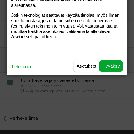
Vantaa -> Kartanonkoski
alareunassa.
heluna
Perhe-elämä
Jotkin teknologiat saattavat käyttää tietojasi myös ilman
Phoolan Devi
14.09.2005
Perhe-elämä
1
suostumustasi, jos niillä on siihen oikeutettu peruste
(esim. sivun tekninen toimivuus). Voit vastustaa tätä tai
ystäviä Turusta/Turun suunnalta?
muuttaa kaikkia asetuksiasi valitsemalla alla olevan
jada
Perhe-elämä
Asetukset
-painikkeen.
Maruska84
26.02.2005
Perhe-elämä
3
Uusia ystäviä Lopen seudulta
Sini82
Perhe-elämä
Asetukset
Hyväksy
Lellu79
23.06.2005
Perhe-elämä
3
Tietosuoja
Juttukaveria ja ystävää etsimässä
Isukki24v
Perhe-elämä
isä kans
09.12.2005
Perhe-elämä
4
Perhe-elämä