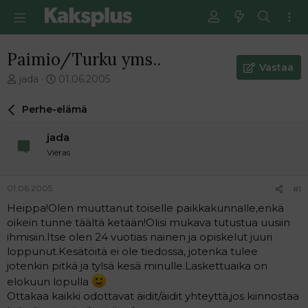
Paimio/Turku yms..
Vastaa
V
E
jada
01.06.2005
i
n
e
s
Perhe-elämä
s
i
t
m
jada
i
m
Vieras
k
ä
e
i
t
n
01.06.2005
#1
j
e
Heippa!Olen muuttanut toiselle paikkakunnalle,enkä
u
n
oikein tunne täältä ketään!Olisi mukava tutustua uusiin
n
v
a
i
ihmisiin.Itse olen 24 vuotias nainen ja opiskelut juuri
l
e
loppunut.Kesätöitä ei ole tiedossa, jotenka tulee
o
s
jotenkin pitkä ja tylsä kesä minulle.Laskettuaika on
i
t
elokuun lopulla
t
i
Ottakaa kaikki odottavat äidit/äidit yhteyttä,jos kiinnostaa
t