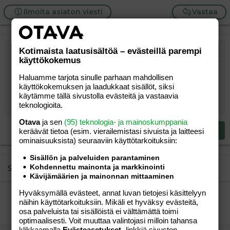
Ilmoita asiaton viesti
Vastaa
Kotimaista laatusisältöä – evästeillä parempi
Järjestetty lista
Lihavoitu
Kursivoitu
Laajennettuun editoriin…
Lista
Laajennettuun editoriin…
Lisää hyperlinkki
Lisää kuva
Hymiöt
Laajennettuun editorii
Kumoa
Laajennettuu
Esikat
käyttökokemus
Järjestämätön lista
Kirjoita vastaus...
Tasaa vasemmalle
9
Normal
Tallenna luonnos
Arial
Fontin koko
Tasaus
Lainaus
Tee uudelleen
Lisää video/media
BBCode-näkymä
Tekstiväri
Paragraph format
Lisää taulukko
Poista muotoilu
Kirjasintyyli
Insert horizontal line
Luonnokset
Yliviivaa
Spoiler
Alleviivattu
Koodi
Rivinsisäinen koodi
Rivinsisäinen spoiler
Haluamme tarjota sinulle parhaan mahdollisen
käyttökokemuksen ja laadukkaat sisällöt, siksi
10
Poista luonnos
Book Antiqua
Suurenna sisennystä
Heading 1
Keskitä
käytämme tällä sivustolla evästeitä ja vastaavia
12
Courier New
teknologioita.
Pienennä sisennystä
Tasaa oikealle
Heading 2
15
Georgia
Otava
ja sen
(95) teknologia- ja mainoskumppania
Justify text
Heading 3
Lähetä vastaus
keräävät tietoa (esim. vierailemis­tasi sivuista ja laitteesi
18
Tahoma
ominaisuuk­sista) seuraaviin käyttötarkoituksiin:
22
Times New Roman
Sisällön ja palveluiden parantaminen
26
Trebuchet MS
Kohdennettu mainonta ja markkinointi
Similar threads
Kävijämäärien ja mainonnan mittaaminen
Verdana
Hyväksymällä evästeet, annat luvan tietojesi käsittelyyn
Turun yh-äidit huhuu.. :)
näihin käyttötarkoituksiin. Mikäli et hyväksy evästeitä,
maizukka
Perhe-elämä
osa palveluista tai sisällöistä ei välttämättä toimi
Sansku78
02.02.2014
Perhe-elämä
1
optimaalisesti. Voit muuttaa valintojasi milloin tahansa
klikkaamalla
Evästeasetukset
-linkkiä sivuston