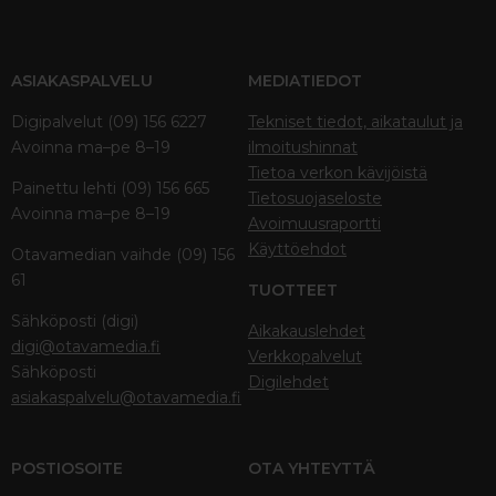
ASIAKASPALVELU
MEDIATIEDOT
Digipalvelut (09) 156 6227
Tekniset tiedot, aikataulut ja
Avoinna ma–pe 8–19
ilmoitushinnat
Tietoa verkon kävijöistä
Painettu lehti (09) 156 665
Tietosuojaseloste
Avoinna ma–pe 8–19
Avoimuusraportti
Käyttöehdot
Otavamedian vaihde (09) 156
61
TUOTTEET
Sähköposti (digi)
Aikakauslehdet
digi@otavamedia.fi
Verkkopalvelut
Sähköposti
Digilehdet
asiakaspalvelu@otavamedia.fi
POSTIOSOITE
OTA YHTEYTTÄ