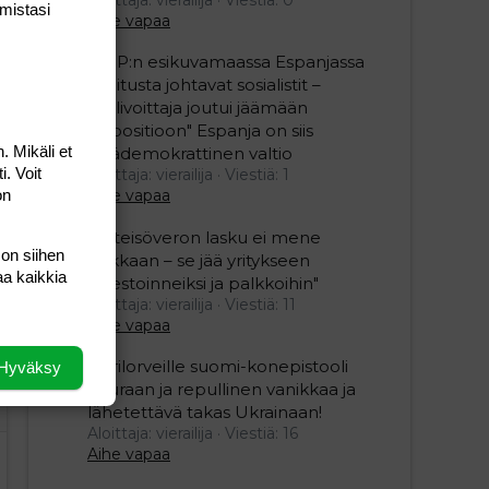
mis­tasi
Aihe vapaa
"SDP:n esikuvamaassa Espanjassa
hallitusta johtavat sosialistit –
vaalivoittaja joutui jäämään
oppositioon" Espanja on siis
. Mikäli et
epädemokrattinen valtio
i. Voit
Aloittaja: vierailija
Viestiä: 1
on
Aihe vapaa
"Yhteisöveron lasku ei mene
 on siihen
hukkaan – se jää yritykseen
aa kaikkia
investoinneiksi ja palkkoihin"
Aloittaja: vierailija
Viestiä: 11
Aihe vapaa
Ukrilorveille suomi-konepistooli
Hyväksy
kouraan ja repullinen vanikkaa ja
lähetettävä takas Ukrainaan!
Aloittaja: vierailija
Viestiä: 16
Aihe vapaa