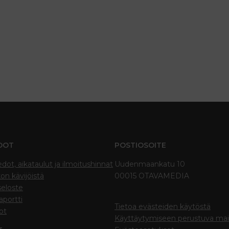
DOT
POSTIOSOITE
edot, aikataulut ja ilmoitushinnat
Uudenmaankatu 10
on kävijöistä
00015 OTAVAMEDIA
seloste
portti
Tietoa evästeiden käytöstä
ot
Käyttäytymiseen perustuva ma