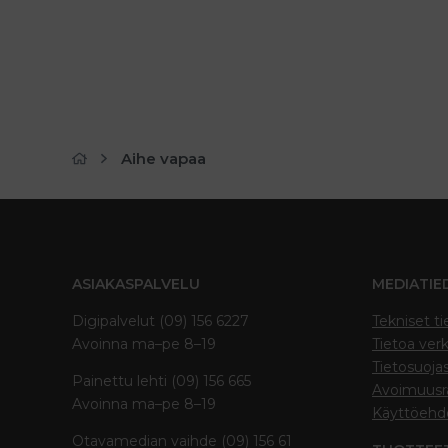
Aihe vapaa
ASIAKASPALVELU
MEDIATIE
Digipalvelut (09) 156 6227
Tekniset ti
Avoinna ma–pe 8–19
Tietoa verk
Tietosuoja
Painettu lehti (09) 156 665
Avoimuusra
Avoinna ma–pe 8–19
Käyttöehd
Otavamedian vaihde (09) 156 61