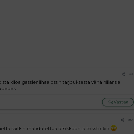
#1
ista kiloa gassler lihaa ostin tarjouksesta vähä hiilarisia
iapedes
Vastaa
#2
että saitkin mahdutettua otsikkoon ja tekstiinkin