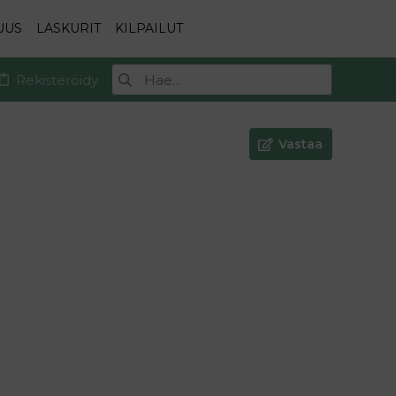
UUS
LASKURIT
KILPAILUT
Rekisteröidy
Vastaa