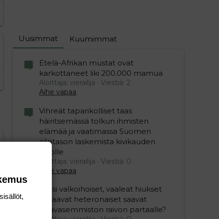
Uusimmat
Kuumimmat
Etelä-Afrikan mustat ovat
karkottaneet liki 200.000 mamua
Aloittaja: vierailija
Viestiä: 2
Aihe vapaa
Vihreät taparikolliset taas
häiritsemässä tolkun ihmisten
elämää ja vaatimassa Suomen
elintason laskemista kivikauden
editoriin…
sele
tasolle
Aloittaja: vierailija
Viestiä: 0
Aihe vapaa
okemus
Miksi valkoihoiset, vaaleat hiukset
isällöt,
omaavat heteronaiset saavat
vihavasemmiston raivon partaalle?
Aloittaja: vierailija
Viestiä: 0