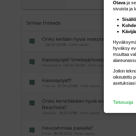
22
Otava
ja s
Tahoma
sivuista ja 
26
Times New Roman
Sisäll
Trebuchet MS
Similar threads
Kohden
Verdana
Kävijä
Onko kellään hyviä reseptejä?
Hyväksymällä
.
26.05.2008
Aihe vapaa
hyväksy eväs
muuttaa val
Kasvissyöjät! Vinkkejä/reseptejä illanistujais
alareunass
Maijastiina
06.04.2009
Aihe vapaa
Jotkin tekno
oikeutettu 
Kasvissyöjät!!!
asetuksiasi
I-ha-na
21.09.2008
Aihe vapaa
Onko kenelläkään hyviä kokemuksia Su
Tietosuoja
Beachista?
vierailija
25.01.2018
Aihe vapaa
Hevosihmisiä paikalla?
Pinki
18.05.2012
Aihe vapaa