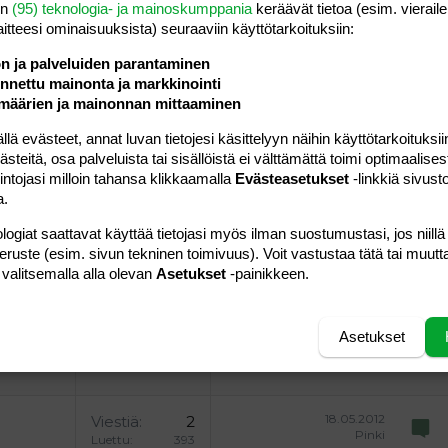
Lähetä vastaus
en
(95) teknologia- ja mainoskumppania
keräävät tietoa (esim. vieraile
laitteesi ominaisuuk­sista) seuraaviin käyttötarkoituksiin:
ön ja palveluiden parantaminen
nettu mainonta ja markkinointi
määrien ja mainonnan mittaaminen
26.05.2008
Viestiä
8
 evästeet, annat luvan tietojesi käsittelyyn näihin käyttötarkoituksiin
fanta
Luettu
303
teitä, osa palveluista tai sisällöistä ei välttämättä toimi optimaalisest
intojasi milloin tahansa klikkaamalla
Evästeasetukset
-linkkiä sivust
06.04.2009
iin.
Viestiä
10
a.
Ap
Luettu
1K
logiat saattavat käyttää tietojasi myös ilman suostumustasi, jos niillä
peruste (esim. sivun tekninen toimivuus). Voit vastustaa tätä tai muutt
21.09.2008
Viestiä
10
 valitsemalla alla olevan
Asetukset
-painikkeen.
Ninniliina
Luettu
437
25.01.2018
nny
Viestiä
3
Asetukset
vierailija
Luettu
405
18.05.2012
Viestiä
2
Pinki
Luettu
393