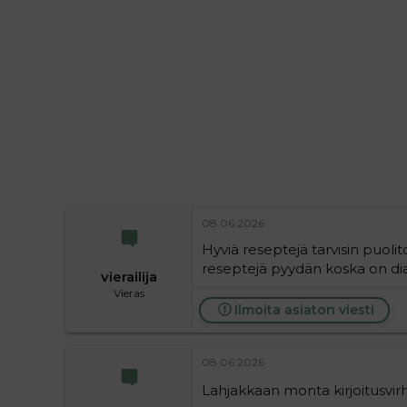
i
t
t
i
t
a
j
a
08.06.2026
Hyviä reseptejä tarvisin puolito
reseptejä pyydän koska on d
vierailija
Vieras
Ilmoita asiaton viesti
08.06.2026
Lahjakkaan monta kirjoitusvirh