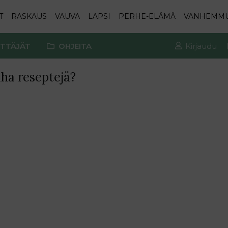
T
RASKAUS
VAUVA
LAPSI
PERHE-ELÄMÄ
VANHEMM
TTÄJÄT
OHJEITA
Kirjaudu
iha reseptejä?