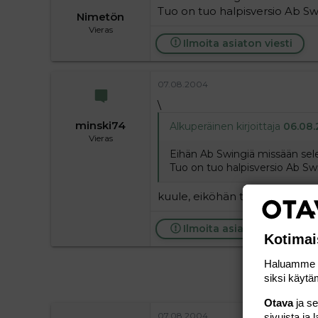
Tuo on tuo halpisversio Ab Swi
Nimetön
Vieras
Ilmoita asiaton viesti
07.08.2004
\
minski74
Alkuperäinen kirjoittaja
06.08.
Vieras
Eihän Ab Swingiä missään selec
Tuo on tuo halpisversio Ab Swi
kuule, eiköhän tuo aja ihan sa
Ilmoita asiaton viesti
Kotimai
Haluamme ta
siksi käytäm
Otava
ja s
07.08.2004
sivuista ja 