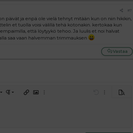
#7
on päivät ja enpä ole vielä tehnyt mitään kun on niin hikikin,
ttelin et tuolla voisi välillä tehä kotonakin. kertokaa kun
vempaimilla, että löytyykö tehoo. Ja luulis et noi halvat
alvalla saa vaan halvemman trimmauksen
Vastaa
a vasemmalle
al
ärjestetty lista
editoriin…
saus
Paragraph format
Lisää hyperlinkki
Lisää kuva
Laajennettuun editoriin…
Kumoa
Laajennettuun 
Esikat
ding 1
tä
ärjestämätön lista
 luonnos
ontal line
nen koodi
isäinen spoiler
odi
uonnos
 oikealle
Suurenna sisennystä
ding 2
y text
Pienennä sisennystä
ing 3