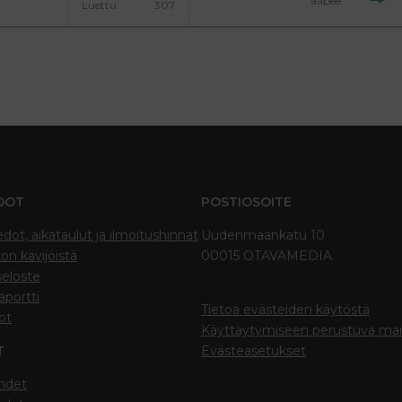
"aapee"
Luettu
307
DOT
POSTIOSOITE
edot, aikataulut ja ilmoitushinnat
Uudenmaankatu 10
on kävijöistä
00015 OTAVAMEDIA
seloste
portti
Tietoa evästeiden käytöstä
ot
Käyttäytymiseen perustuva ma
T
Evästeasetukset
hdet