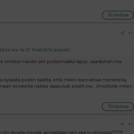
Vastaa
#3
004 klo 14:13 Tintti1010 kirjoitti
:
 mie onneton hävitin sen postiennakko lapun...saankohan mie
nä kysästä postin tädiltä, että miten kannattaa menetellä,
maan koneelta näkee saapuvat postit jne... ilmoittele miten
Vastaa
#4
tin sivuilla myydä, ainoastaan sen saa tv-shopista????!!!