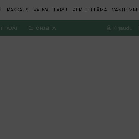
T
RASKAUS
VAUVA
LAPSI
PERHE-ELÄMÄ
VANHEMM
TTÄJÄT
OHJEITA
Kirjaudu