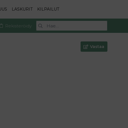
UUS
LASKURIT
KILPAILUT
Rekisteröidy
Vastaa