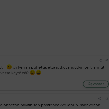
#1
t.fi
oli kerran puhetta, että jotkut muutkin on tilannut
kovassa käytössä?
Vastaa
#2
 mie onneton hävitin sen postiennakko lapun...saankohan