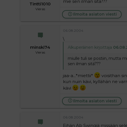
mie sen ilman sitä???
Tintti1010
Vieras
Ilmoita asiaton viesti
06.08.2004
\
minski74
Alkuperäinen kirjoittaja
06.08.2
Vieras
miulle tuli se postiin, mutta
sen ilman sitä???
jaa-a...*miettii*
voisithan si
kun nuin kävi, kyllähän ne var
kävi
Ilmoita asiaton viesti
06.08.2004
Eihän Ab Swingiä missään selec