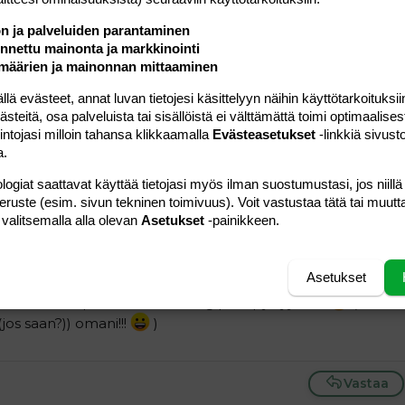
ön ja palveluiden parantaminen
nettu mainonta ja markkinointi
2004 klo 21:38 minski74 kirjoitti
:
määrien ja mainonnan mittaaminen
 evästeet, annat luvan tietojesi käsittelyyn näihin käyttötarkoituksiin
teitä, osa palveluista tai sisällöistä ei välttämättä toimi optimaalisest
8.2004 klo 20:30 Nimetön kirjoitti
:
intojasi milloin tahansa klikkaamalla
Evästeasetukset
-linkkiä sivust
a.
ectin sivuilla myydä, ainoastaan sen saa tv-shopista????!!!
wingista minkä ootte tilanneet, ei aito.
Click to expand...
logiat saattavat käyttää tietojasi myös ilman suostumustasi, jos niillä
peruste (esim. sivun tekninen toimivuus). Voit vastustaa tätä tai muutt
Click to expand...
man asian, kiitos vaan tiedosta
 valitsemalla alla olevan
Asetukset
-painikkeen.
ostin tätiltä/setältä josko saisin oman "jäljitelmä" ab-
Asetukset
ukassa!!!
B)
, että eiköhän pistetä se ab-swing pino pystyyn!!!??
(minä
(jos saan?)) omani!!!
)
Vastaa