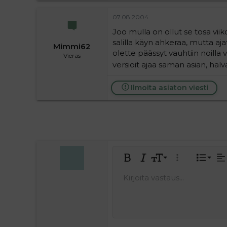
07.08.2004
Joo mulla on ollut se tosa viik
salilla käyn ahkeraa, mutta aja
Mimmi62
olette päässyt vauhtiin noilla 
Vieras
versioit ajaa saman asian, h
Ilmoita asiaton viesti
Tasa
9
Norm
J
Lihavoitu
Kursivoitu
Fontin koko
Laajennettuun 
Lista
Ta
10
Hea
Keski
J
Kirjoita vastaus...
Tallenna
Arial
Tekstiväri
Hymiöt
Tee uudelleen
Kirjasintyyli
Lisää video/media
Poista muotoilu
Lainaus
BBCode-näkymä
Yliviivaa
Lisää taulukko
Luonnokset
Alleviivattu
Insert horiz
Rivinsisäi
Spoiler
Rivins
Ko
12
Poista l
Tasaa
Book Antiqua
Hea
15
Courier New
Justif
Head
18
Georgia