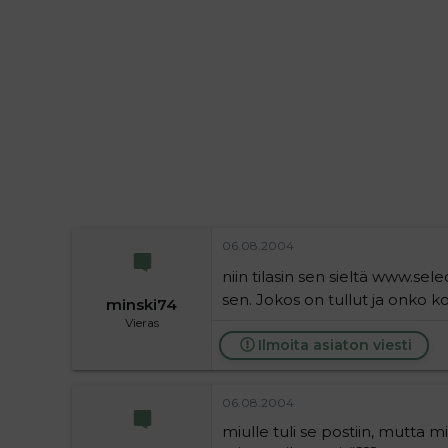
i
t
t
i
t
a
j
a
06.08.2004
niin tilasin sen sieltä www.selec
sen. Jokos on tullut ja onko 
minski74
Vieras
Ilmoita asiaton viesti
06.08.2004
miulle tuli se postiin, mutta