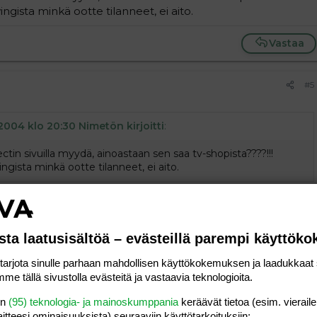
ngista minkä ootte tilanneet, ei aito.
Vastaa
#5
2004 klo 20:30 Nimetön kirjoitti
:
tin sivuilla myydä, ainoastaan sen saa tv-shopista????!!!
ngista minkä ootte tilanneet, ei aito.
man asian, kiitos vaan tiedosta
Vastaa
sta laatusisältöä – evästeillä parempi käyttök
rjota sinulle parhaan mahdollisen käyttökokemuksen ja laadukkaat s
me tällä sivustolla evästeitä ja vastaavia teknologioita.
en
(95) teknologia- ja mainoskumppania
keräävät tietoa (esim. vieraile
laitteesi ominaisuuk­sista) seuraaviin käyttötarkoituksiin:
#6