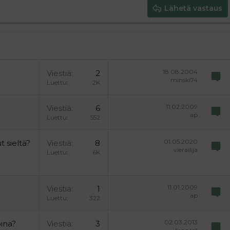
Lähetä vastaus
18.08.2004
Viestiä
2
minski74
Luettu
2K
11.02.2009
Viestiä
6
ap
Luettu
552
01.05.2020
 sieltä?
Viestiä
8
vierailija
Luettu
6K
11.01.2009
Viestiä
1
ap
Luettu
322
02.03.2013
oina?
Viestiä
3