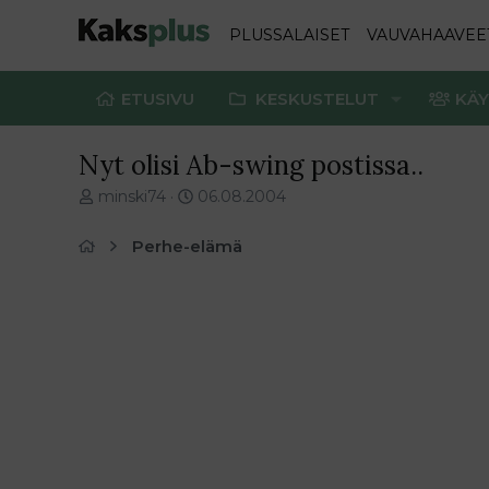
PLUSSALAISET
VAUVAHAAVEE
ETUSIVU
KESKUSTELUT
KÄY
Nyt olisi Ab-swing postissa..
V
E
minski74
06.08.2004
i
n
e
s
Perhe-elämä
s
i
t
m
i
m
k
ä
e
i
t
n
j
e
u
n
n
v
a
i
l
e
o
s