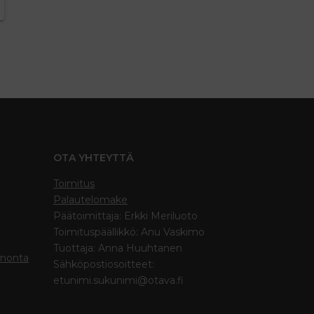
OTA YHTEYTTÄ
Toimitus
Palautelomake
Päätoimittaja: Erkki Meriluoto
Toimituspäällikkö: Anu Vaskimo
Tuottaja: Anna Huuhtanen
inonta
Sähköpostiosoitteet:
etunimi.sukunimi@otava.fi