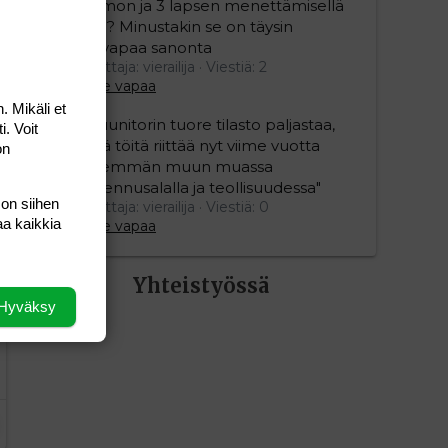
vaimon ja 3 lapsen menettämisellä
olisi? Minustakin se on täysin
älyvapaa sanonta
Aloittaja: vierailija
Viestiä: 2
Aihe vapaa
. Mikäli et
"Duunitorin tuore tilasto paljastaa,
i. Voit
että töitä riittää nyt viime vuotta
on
enemmän muun muassa
rakennusalalla ja teollisuudessa"
 on siihen
Aloittaja: vierailija
Viestiä: 0
aa kaikkia
Aihe vapaa
Yhteistyössä
Hyväksy