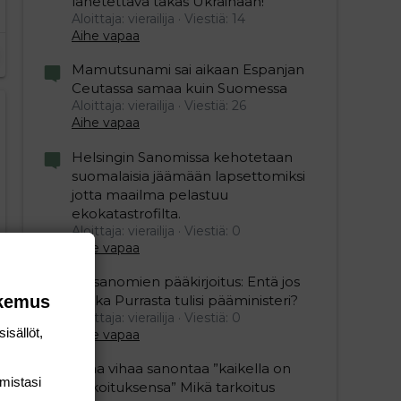
lähetettävä takas Ukrainaan!
Aloittaja: vierailija
Viestiä: 14
Aihe vapaa
Mamutsunami sai aikaan Espanjan
Ceutassa samaa kuin Suomessa
Aloittaja: vierailija
Viestiä: 26
Aihe vapaa
Helsingin Sanomissa kehotetaan
suomalaisia jäämään lapsettomiksi
jotta maailma pelastuu
ekokatastrofilta.
Aloittaja: vierailija
Viestiä: 0
Aihe vapaa
Iltasanomien pääkirjoitus: Entä jos
Riikka Purrasta tulisi pääministeri?
okemus
Aloittaja: vierailija
Viestiä: 0
isällöt,
Aihe vapaa
Juha vihaa sanontaa ”kaikella on
mis­tasi
tarkoituksensa” Mikä tarkoitus