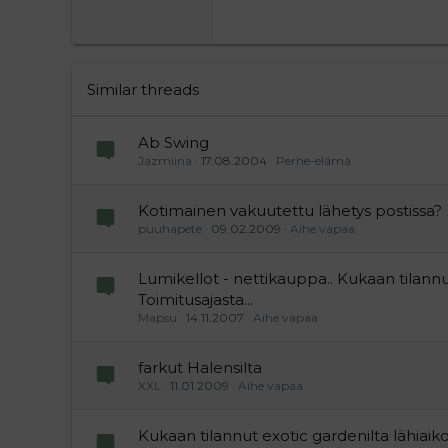
22
Tahoma
26
Times New Roman
Trebuchet MS
Similar threads
Verdana
Ab Swing
Jazmiina
17.08.2004
Perhe-elämä
Kotimainen vakuutettu lähetys postissa?
puuhapete
09.02.2009
Aihe vapaa
Lumikellot - nettikauppa.. Kukaan tilannut
Toimitusajasta...
Mapsu
14.11.2007
Aihe vapaa
farkut Halensilta
XXL
11.01.2009
Aihe vapaa
Kukaan tilannut exotic gardenilta lähiaik