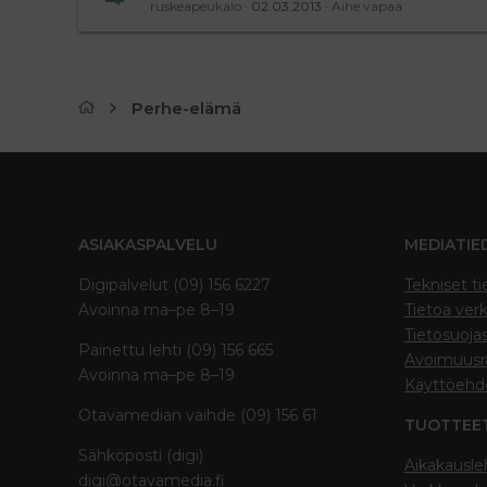
ruskeapeukalo
02.03.2013
Aihe vapaa
Perhe-elämä
ASIAKASPALVELU
MEDIATIE
Digipalvelut (09) 156 6227
Tekniset ti
Avoinna ma–pe 8–19
Tietoa verk
Tietosuoja
Painettu lehti (09) 156 665
Avoimuusra
Avoinna ma–pe 8–19
Käyttöehd
Otavamedian vaihde (09) 156 61
TUOTTEE
Sähköposti (digi)
Aikakausle
digi@otavamedia.fi