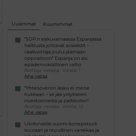
Uusimmat
Kuumimmat
"SDP:n esikuvamaassa Espanjassa
hallitusta johtavat sosialistit –
vaalivoittaja joutui jäämään
oppositioon" Espanja on siis
epädemokrattinen valtio
Aloittaja: vierailija
Viestiä: 1
Aihe vapaa
"Yhteisöveron lasku ei mene
hukkaan – se jää yritykseen
investoinneiksi ja palkkoihin"
Aloittaja: vierailija
Viestiä: 10
Aihe vapaa
Ukrilorveille suomi-konepistooli
kouraan ja repullinen vanikkaa ja