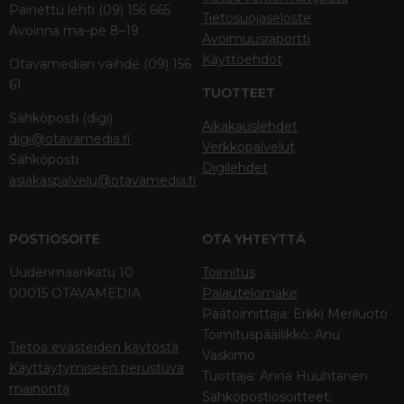
Painettu lehti (09) 156 665
Tietosuojaseloste
Avoinna ma–pe 8–19
Avoimuusraportti
Käyttöehdot
Otavamedian vaihde (09) 156
61
TUOTTEET
Sähköposti (digi)
Aikakauslehdet
digi@otavamedia.fi
Verkkopalvelut
Sähköposti
Digilehdet
asiakaspalvelu@otavamedia.fi
POSTIOSOITE
OTA YHTEYTTÄ
Uudenmaankatu 10
Toimitus
00015 OTAVAMEDIA
Palautelomake
Päätoimittaja: Erkki Meriluoto
Toimituspäällikkö: Anu
Tietoa evästeiden käytöstä
Vaskimo
Käyttäytymiseen perustuva
Tuottaja: Anna Huuhtanen
mainonta
Sähköpostiosoitteet: