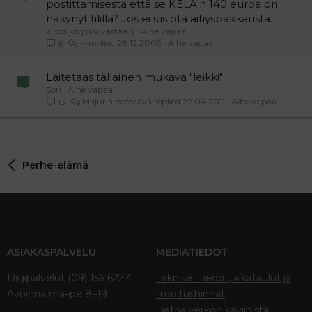
postittamisesta että se KELA:n 140 euroa on
näkynyt tilillä? Jos ei siis ota äitiyspakkausta.
kiitos jos joku vastaa :)
Aihe vapaa
--
28.12.2009
Aihe vapaa
6
Laitetaas tällainen mukava "leikki"
Sori
Aihe vapaa
Majuria peesaava
22.04.2011
Aihe vapaa
13
Perhe-elämä
ASIAKASPALVELU
MEDIATIEDOT
Digipalvelut (09) 156 6227
Tekniset tiedot, aikataulut ja
Avoinna ma–pe 8–19
ilmoitushinnat
Tietoa verkon kävijöistä