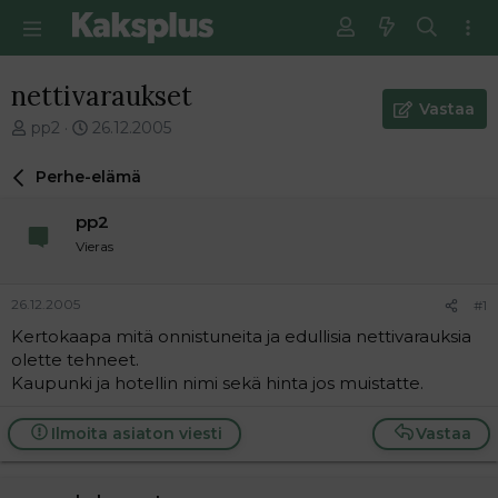
nettivaraukset
Vastaa
V
E
pp2
26.12.2005
i
n
e
s
Perhe-elämä
s
i
t
m
pp2
i
m
Vieras
k
ä
e
i
t
n
26.12.2005
#1
j
e
Kertokaapa mitä onnistuneita ja edullisia nettivarauksia
u
n
olette tehneet.
n
v
a
i
Kaupunki ja hotellin nimi sekä hinta jos muistatte.
l
e
o
s
Ilmoita asiaton viesti
Vastaa
i
t
t
i
t