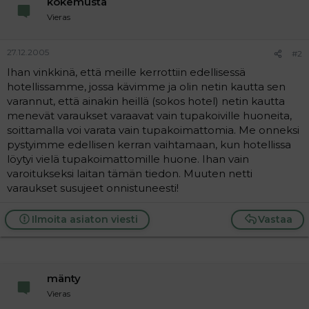
kokemusta
a
Vieras
j
a
27.12.2005
#2
Ihan vinkkinä, että meille kerrottiin edellisessä
hotellissamme, jossa kävimme ja olin netin kautta sen
varannut, että ainakin heillä (sokos hotel) netin kautta
menevät varaukset varaavat vain tupakoiville huoneita,
soittamalla voi varata vain tupakoimattomia. Me onneksi
pystyimme edellisen kerran vaihtamaan, kun hotellissa
löytyi vielä tupakoimattomille huone. Ihan vain
varoitukseksi laitan tämän tiedon. Muuten netti
varaukset susujeet onnistuneesti!
Ilmoita asiaton viesti
Vastaa
mänty
Vieras