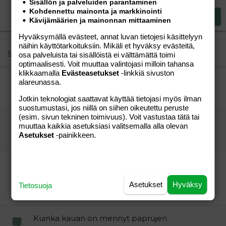
Sisällön ja palveluiden parantaminen
15
Georgia
Kohdennettu mainonta ja markkinointi
Justify text
Heading 3
Lähetä vastaus
Kävijämäärien ja mainonnan mittaaminen
18
Tahoma
22
Hyväksymällä evästeet, annat luvan tietojesi käsittelyyn
Times New Roman
näihin käyttötarkoituksiin. Mikäli et hyväksy evästeitä,
26
Trebuchet MS
Similar threads
osa palveluista tai sisällöistä ei välttämättä toimi
optimaalisesti. Voit muuttaa valintojasi milloin tahansa
Verdana
klikkaamalla
Evästeasetukset
-linkkiä sivuston
Järkiavioliitto
alareunassa.
veronika t
Perhe-elämä
Jotkin teknologiat saattavat käyttää tietojasi myös ilman
veronika t
22.09.2006
Perhe-elämä
14
suostumustasi, jos niillä on siihen oikeutettu peruste
(esim. sivun tekninen toimivuus). Voit vastustaa tätä tai
Minne vkonloppureissulle 1-vuotiaan kanssa?
muuttaa kaikkia asetuksiasi valitsemalla alla olevan
Rudebox
Perhe-elämä
Asetukset
-painikkeen.
Inkeri81
25.11.2006
Perhe-elämä
1
Mies; valitse äitisi kaltainen vaimo niin avioliitto
onnistuu
Asetukset
Hyväksy
Tietosuoja
miniä-65
Perhe-elämä
se on sitte
27.04.2010
Perhe-elämä
21
Kuinka kauan on mennyt paprujen