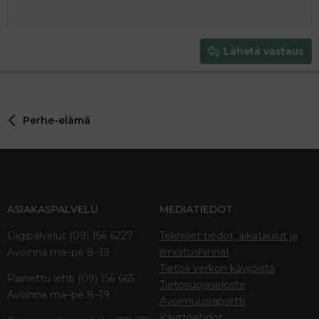
12
Courier New
Pienennä sisennystä
Tasaa oikealle
Heading 2
15
Georgia
Justify text
Heading 3
Lähetä vastaus
18
Tahoma
22
Times New Roman
26
Trebuchet MS
Perhe-elämä
Verdana
ASIAKASPALVELU
MEDIATIEDOT
Digipalvelut (09) 156 6227
Tekniset tiedot, aikataulut ja
Avoinna ma–pe 8–19
ilmoitushinnat
Tietoa verkon kävijöistä
Painettu lehti (09) 156 665
Tietosuojaseloste
Avoinna ma–pe 8–19
Avoimuusraportti
Käyttöehdot