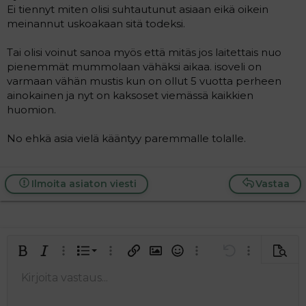
Ei tiennyt miten olisi suhtautunut asiaan eikä oikein
meinannut uskoakaan sitä todeksi.
Tai olisi voinut sanoa myös että mitäs jos laitettais nuo
pienemmät mummolaan vähäksi aikaa. isoveli on
varmaan vähän mustis kun on ollut 5 vuotta perheen
ainokainen ja nyt on kaksoset viemässä kaikkien
huomion.
No ehkä asia vielä kääntyy paremmalle tolalle.
Ilmoita asiaton viesti
Vastaa
Järjestetty lista
Lihavoitu
Kursivoitu
Laajennettuun editoriin…
Lista
Laajennettuun editoriin…
Lisää hyperlinkki
Lisää kuva
Hymiöt
Laajennettuun editorii
Kumoa
Laajennettuu
Esikat
Järjestämätön lista
Kirjoita vastaus...
Tasaa vasemmalle
9
Normal
Tallenna luonnos
Arial
Fontin koko
Tasaus
Lainaus
Tee uudelleen
Lisää video/media
BBCode-näkymä
Tekstiväri
Paragraph format
Lisää taulukko
Poista muotoilu
Kirjasintyyli
Insert horizontal line
Luonnokset
Yliviivaa
Spoiler
Alleviivattu
Koodi
Rivinsisäinen koodi
Rivinsisäinen spoiler
10
Poista luonnos
Book Antiqua
Suurenna sisennystä
Heading 1
Keskitä