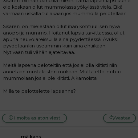
Sisareni oli ihan pahoilla mielin. Tämä lapsenlapsi kun ei
a
ole koskaan ollut mummolassa yökylässä vielä. Eikä
j
varmaan uskalla tullakaan jos mummolla pelotellaan.
a
Sisareni on mielestään ollut ihan kohtuullisen hyvä
anoppi ja mummo. Hoitanut lapsia tarvittaessa, ollut
apuna neuvolareissuilla aina pyydettäessä. Avuksi
pyydetäänkin useammin kuin aina ehtiikään.
Nyt vaan tuli vähän ajateltavaa.
Meitä lapsena peloteltiin että jos ei olla kiltisti niin
annetaan mustalaisten mukaan. Mutta että joutuu
mummolaan jos ei ole kiltisti. Aikamoista.
Millä te pelottelette lapsianne?
Ilmoita asiaton viesti
Vastaa
mä kans