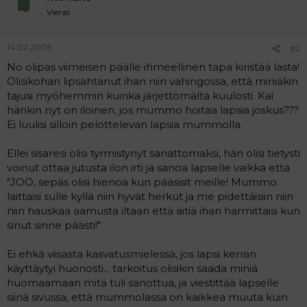
Vieras
14.02.2005
#2
No olipas viimeisen päälle ihmeellinen tapa kiristää lasta!
Olisikohan lipsahtanut ihan niin vahingossa, että miniäkin
tajusi myöhemmin kuinka järjettömältä kuulosti. Kai
hänkin nyt on iloinen, jos mummo hoitaa lapsia joskus???
Ei luulisi silloin pelottelevan lapsia mummolla.
Ellei sisaresi olisi tyrmistynyt sanattomaksi, hän olisi tietysti
voinut ottaa jutusta ilon irti ja sanoa lapselle vaikka että
"JOO, sepäs olisi hienoa kun pääsisit meille! Mummo
laittaisi sulle kyllä niin hyvät herkut ja me pidettäisiin niin
niin hauskaa aamusta iltaan että äitiä ihan harmittaisi kun
sinut sinne päästi!"
Ei ehkä viisasta kasvatusmielessä, jos lapsi kerran
käyttäytyi huonosti... tarkoitus olisikin saada miniä
huomaamaan mitä tuli sanottua, ja viestittää lapselle
siinä sivussa, että mummolassa on kaikkea muuta kuin