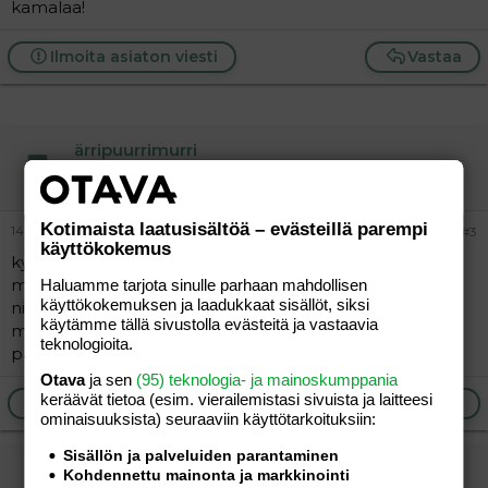
kamalaa!
Ilmoita asiaton viesti
Vastaa
ärripuurrimurri
Jäsen
Kotimaista laatusisältöä – evästeillä parempi
14.02.2005
#3
käyttökokemus
kyllä tuo mummolla pelottelu on aika törkeää sitä
mummoa kohtaan, sillä jos hän ei mitenkään ilkeä ole
Haluamme tarjota sinulle parhaan mahdollisen
käyttökokemuksen ja laadukkaat sisällöt, siksi
niin lapsi oppii pelkäämään.
käytämme tällä sivustolla evästeitä ja vastaavia
meillä tytölle sanotaan että saa luvan mennä
teknologioita.
parvekkeelle jäähylle jos ei ala totella...
Otava
ja sen
(95) teknologia- ja mainoskumppania
keräävät tietoa (esim. vierailemis­tasi sivuista ja laitteesi
Ilmoita asiaton viesti
Vastaa
ominaisuuk­sista) seuraaviin käyttötarkoituksiin:
Sisällön ja palveluiden parantaminen
Peikkomuori
Kohdennettu mainonta ja markkinointi