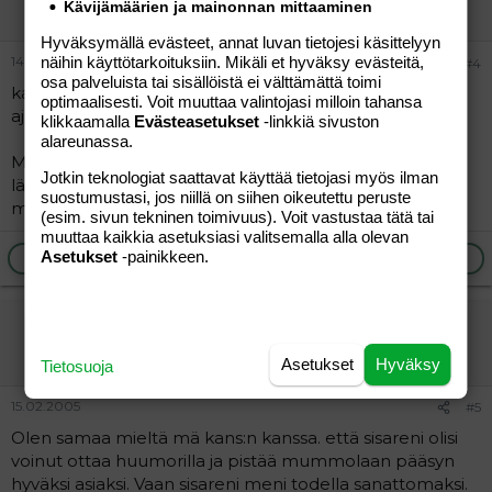
Vieras
Kävijämäärien ja mainonnan mittaaminen
Hyväksymällä evästeet, annat luvan tietojesi käsittelyyn
näihin käyttötarkoituksiin. Mikäli et hyväksy evästeitä,
14.02.2005
#4
osa palveluista tai sisällöistä ei välttämättä toimi
kauhea, on tainnut tulla ajatuskatkso tms. tai sannut
optimaalisesti. Voit muuttaa valintojasi milloin tahansa
ajatuksissaan väärin. Varmasti mummolla pahamieli..
klikkaamalla
Evästeasetukset
-linkkiä sivuston
alareunassa.
Meillä ei peloitella millään, huonosti käyttäytyvät lapset
Jotkin teknologiat saattavat käyttää tietojasi myös ilman
lähtevät jäähylle. Ja kiltit palkitaan. Esim.
suostumustasi, jos niillä on siihen oikeutettu peruste
mummolakäynnillä..
(esim. sivun tekninen toimivuus). Voit vastustaa tätä tai
muuttaa kaikkia asetuksiasi valitsemalla alla olevan
Asetukset
-painikkeen.
Ilmoita asiaton viesti
Vastaa
Täti
Vieras
Asetukset
Hyväksy
Tietosuoja
15.02.2005
#5
Olen samaa mieltä mä kans:n kanssa. että sisareni olisi
voinut ottaa huumorilla ja pistää mummolaan pääsyn
hyväksi asiaksi. Vaan sisareni meni todella sanattomaksi.