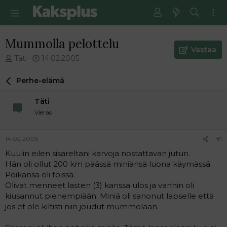
Mummolla pelottelu
Vastaa
V
E
Täti
14.02.2005
i
n
e
s
Perhe-elämä
s
i
t
m
Täti
i
m
Vieras
k
ä
e
i
t
n
14.02.2005
#1
j
e
Kuulin eilen sisareltani karvoja nostattavan jutun.
u
n
Hän oli ollut 200 km päässä miniänsä luona käymässä.
n
v
a
i
Poikansa oli töissä.
l
e
Olivat menneet lasten (3) kanssa ulos ja vanhin oli
o
s
kiusannut pienempiään. Miniä oli sanonut lapselle että
i
t
jos et ole kiltisti niin joudut mummolaan.
t
i
t