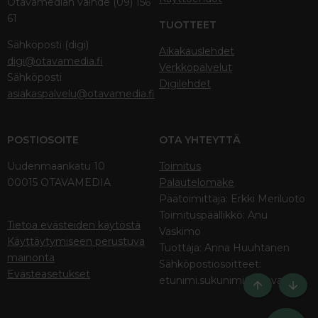
Otavamedian vaihde (09) 156
61
TUOTTEET
Sähköposti (digi)
Aikakauslehdet
digi@otavamedia.fi
Verkkopalvelut
Sähköposti
Digilehdet
asiakaspalvelu@otavamedia.fi
POSTIOSOITE
OTA YHTEYTTÄ
Uudenmaankatu 10
Toimitus
00015 OTAVAMEDIA
Palautelomake
Päätoimittaja: Erkki Meriluoto
Toimituspäällikkö: Anu
Tietoa evästeiden käytöstä
Vaskimo
Käyttäytymiseen perustuva
Tuottaja: Anna Huuhtanen
mainonta
Sähköpostiosoitteet:
Evästeasetukset
etunimi.sukunimi@otava.fi
Ylös
Bott