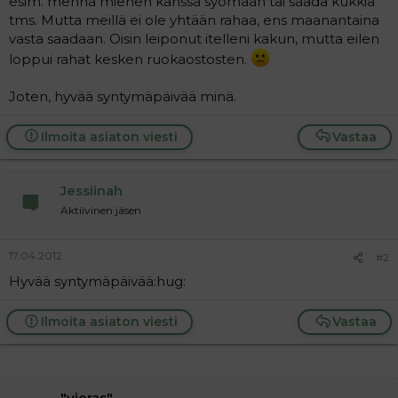
esim. mennä miehen kanssa syömään tai saada kukkia
a
tms. Mutta meillä ei ole yhtään rahaa, ens maanantaina
j
vasta saadaan. Oisin leiponut itelleni kakun, mutta eilen
a
loppui rahat kesken ruokaostosten.
Joten, hyvää syntymäpäivää minä.
Ilmoita asiaton viesti
Vastaa
Jessiinah
Aktiivinen jäsen
17.04.2012
#2
Hyvää syntymäpäivää:hug:
Ilmoita asiaton viesti
Vastaa
"vieras"