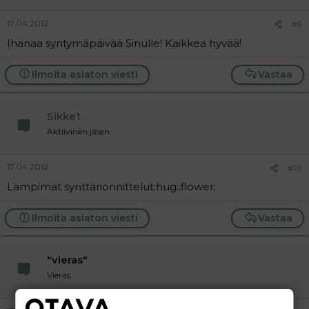
17.04.2012
#9
Ihanaa syntymäpäivää Sinulle! Kaikkea hyvää!
Ilmoita asiaton viesti
Vastaa
Sikke1
Aktiivinen jäsen
17.04.2012
#10
Lämpimät synttärionnittelut:hug::flower:
Ilmoita asiaton viesti
Vastaa
"vieras"
Vieras