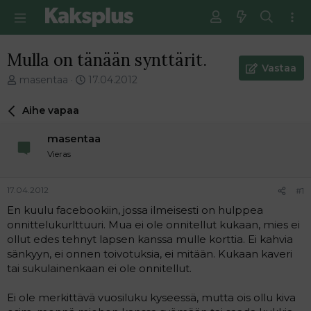
Mulla on tänään synttärit.
Vastaa
V
E
masentaa
17.04.2012
i
n
e
s
Aihe vapaa
s
i
t
m
masentaa
i
m
Vieras
k
ä
e
i
t
n
17.04.2012
#1
j
e
En kuulu facebookiin, jossa ilmeisesti on hulppea
u
n
onnittelukurlttuuri. Mua ei ole onnitellut kukaan, mies ei
n
v
a
i
ollut edes tehnyt lapsen kanssa mulle korttia. Ei kahvia
l
e
sänkyyn, ei onnen toivotuksia, ei mitään. Kukaan kaveri
o
s
tai sukulainenkaan ei ole onnitellut.
i
t
t
i
Ei ole merkittävä vuosiluku kyseessä, mutta ois ollu kiva
t