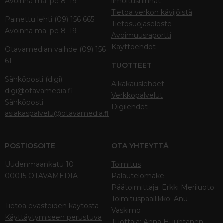
Avoinna ma–pe 8–19
ilmoitushinnat
Tietoa verkon kävijöistä
Painettu lehti (09) 156 665
Tietosuojaseloste
Avoinna ma–pe 8–19
Avoimuusraportti
Käyttöehdot
Otavamedian vaihde (09) 156
61
TUOTTEET
Sähköposti (digi)
Aikakauslehdet
digi@otavamedia.fi
Verkkopalvelut
Sähköposti
Digilehdet
asiakaspalvelu@otavamedia.fi
POSTIOSOITE
OTA YHTEYTTÄ
Uudenmaankatu 10
Toimitus
00015 OTAVAMEDIA
Palautelomake
Päätoimittaja: Erkki Meriluoto
Toimituspäällikkö: Anu
Tietoa evästeiden käytöstä
Vaskimo
Käyttäytymiseen perustuva
Tuottaja: Anna Huuhtanen