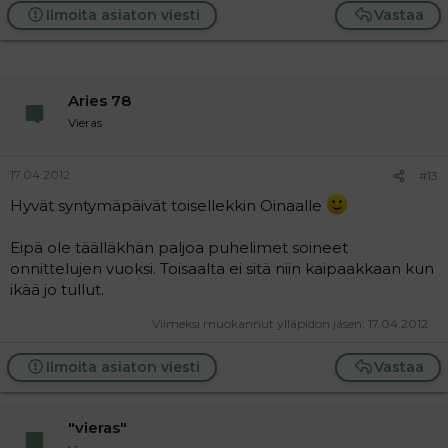
Ilmoita asiaton viesti
Vastaa
Aries 78
Vieras
17.04.2012
#13
Hyvät syntymäpäivät toisellekkin Oinaalle
Eipä ole täälläkhän paljoa puhelimet soineet
onnittelujen vuoksi. Toisaalta ei sitä niin kaipaakkaan kun
ikää jo tullut.
Viimeksi muokannut ylläpidon jäsen:
17.04.2012
Ilmoita asiaton viesti
Vastaa
"vieras"