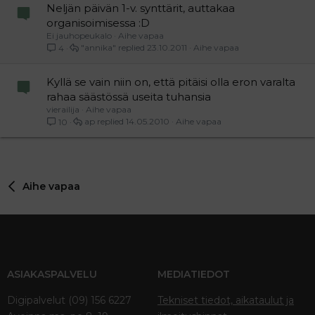
Neljän päivän 1-v. synttärit, auttakaa
organisoimisessa :D
Ei jauhopeukalo
Aihe vapaa
"annika"
23.10.2011
Aihe vapaa
4
Kyllä se vain niin on, että pitäisi olla eron varalta
rahaa säästössä useita tuhansia
vierailija
Aihe vapaa
ap
14.05.2010
Aihe vapaa
10
Aihe vapaa
ASIAKASPALVELU
MEDIATIEDOT
Digipalvelut (09) 156 6227
Tekniset tiedot, aikataulut ja