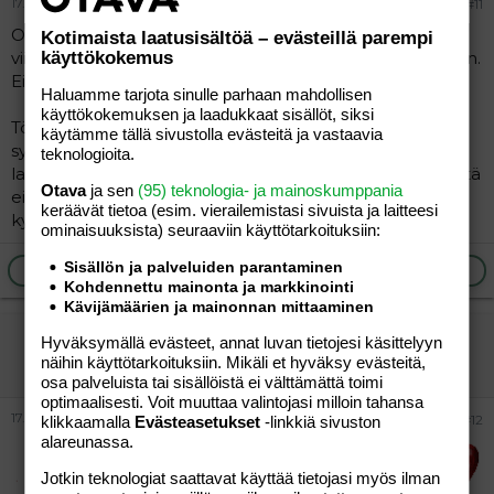
17.04.2012
#11
Onnea syntymäpäivänäsi! Tiedätkö, minulla oli viime
Kotimaista laatusisältöä – evästeillä parempi
viikolla synttärit. Ei viestejä, ei kortteja, ei lahjaa, ei mitään.
käyttökokemus
Ei keltään yhtään mitään.
Haluamme tarjota sinulle parhaan mahdollisen
käyttökokemuksen ja laadukkaat sisällöt, siksi
Töissä join tauolla yksinäni kahvia ja mietin, että hyvää
käytämme tällä sivustolla evästeitä ja vastaavia
syntymäpäivää minulle. Lähes itkin silloin, se tuntui niin
teknologioita.
lapselllisen pahalta. Sitten pyöräilin kotiin ja ajattelin, että
Otava
ja sen
(95) teknologia- ja mainoskumppania
ei se haittaa. Ei ole haitannut ennenkään. Ja kuitenkin
keräävät tietoa (esim. vierailemis­tasi sivuista ja laitteesi
kyyneleet valuivat.
ominaisuuk­sista) seuraaviin käyttötarkoituksiin:
Sisällön ja palveluiden parantaminen
Ilmoita asiaton viesti
Vastaa
Kohdennettu mainonta ja markkinointi
Kävijämäärien ja mainonnan mittaaminen
"vieras"
Hyväksymällä evästeet, annat luvan tietojesi käsittelyyn
näihin käyttötarkoituksiin. Mikäli et hyväksy evästeitä,
Vieras
osa palveluista tai sisällöistä ei välttämättä toimi
optimaalisesti. Voit muuttaa valintojasi milloin tahansa
17.04.2012
#12
klikkaamalla
Evästeasetukset
-linkkiä sivuston
alareunassa.
Jotkin teknologiat saattavat käyttää tietojasi myös ilman