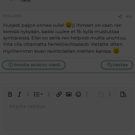
Vieras
17.04.2012
#14
Hurjasti paljon onnea sulle!
)) Ihmiset on vaan niin
kiireisiä nykyään, kaikki luulee et fb kyllä muistuttaa
synttäreistä. Ellei oo siellä niin helposti muilta unohtuu.
Yritä olla ottamatta henkilökohtaisesti. Vietätte sitten
myöhemmin kivan ravintolaillan miehen kanssa.
Ilmoita asiaton viesti
Vastaa
Järjestetty lista
Lihavoitu
Kursivoitu
Laajennettuun editoriin…
Lista
Laajennettuun editoriin…
Lisää hyperlinkki
Lisää kuva
Hymiöt
Laajennettuun editorii
Kumoa
Laajennettuu
Esikat
Järjestämätön lista
Kirjoita vastaus...
Tasaa vasemmalle
9
Normal
Tallenna luonnos
Arial
Fontin koko
Tasaus
Lainaus
Tee uudelleen
Lisää video/media
BBCode-näkymä
Tekstiväri
Paragraph format
Lisää taulukko
Poista muotoilu
Kirjasintyyli
Insert horizontal line
Luonnokset
Yliviivaa
Spoiler
Alleviivattu
Koodi
Rivinsisäinen koodi
Rivinsisäinen spoiler
10
Poista luonnos
Book Antiqua
Suurenna sisennystä
Heading 1
Keskitä
12
Courier New
Pienennä sisennystä
Tasaa oikealle
Heading 2
15
Georgia