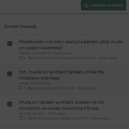
Justify text
Heading 3
Lähetä vastaus
18
Tahoma
22
Times New Roman
26
Trebuchet MS
Similar threads
Verdana
Mistäköhän mä olen saanut päähäni, että mulla
on paljon kavereita?
Alaston lohikäärme
Aihe vapaa
Alaston lohikäärme
06.09.2011
Aihe vapaa
9
Hih, mulla on synttärit tänään, enkä itte
muistanu ollenkaa.
vieras
Aihe vapaa
Ninni
09.08.2008
Aihe vapaa
7
Mulla on tänään synttärit, kukaan ei ole
onnitellut, ex kerää huomiota FB:ssä...
Synttärisankari
Aihe vapaa
Synttärisankari
14.04.2017
Aihe vapaa
7