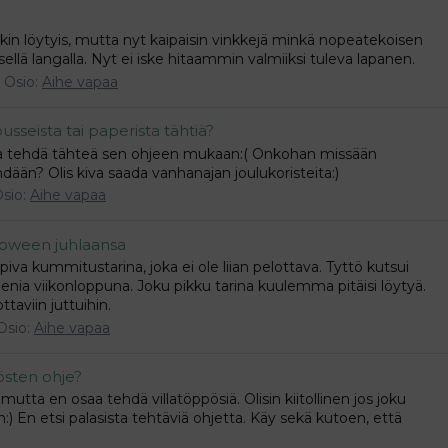
nkaakin löytyis, mutta nyt kaipaisin vinkkejä minkä nopeatekoisen
isellä langalla. Nyt ei iske hitaammin valmiiksi tuleva lapanen.
Osio:
Aihe vapaa
sseista tai paperista tähtiä?
aa tehdä tähteä sen ohjeen mukaan:( Onkohan missään
ään? Olis kiva saada vanhanajan joulukoristeita:)
sio:
Aihe vapaa
lloween juhlaansa
piva kummitustarina, joka ei ole liian pelottava. Tyttö kutsui
nia viikonloppuna. Joku pikku tarina kuulemma pitäisi löytyä.
taviin juttuihin.
Osio:
Aihe vapaa
pösten ohje?
mutta en osaa tehdä villatöppösiä. Olisin kiitollinen jos joku
n:) En etsi palasista tehtäviä ohjetta. Käy sekä kutoen, että