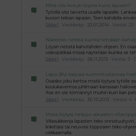
Mikä olisi kiva ja nopea kuvio lapasiin?
Tytöillä olisi tarvetta uusille lapasille. La
kuvion tekisin lapasiin. Teen kahdella erivär
Sikke1
Viestiketju
23.01.2014
Viestiä: 20
Näkeekö netistä kuinka tehdään kahvipu
Löysin netistä kahvitähden ohjeen. En os
videopätkää missä näytetään kuinka se tehd
Sikke1
Viestiketju
28.11.2013
Viestiä: 9
O
Lapsi (8v) kaipaisi kummitustarinaa Ha
Osaisko joku kertoa mistä löytyisi tytölle so
koulukaverinsa juhlimaan kanssaan hallowee
Itse en ole törmännyt muihin kuin liian pelot
Sikke1
Viestiketju
30.10.2013
Viestiä: 4
Mistä löytyisi helppo aikuisten villatöp
Villasukkienja lapasten teko onnistuuhyvin, 
linkittäisi tai neuvoisi töppösien teko-ohjee
virkkaamalla.