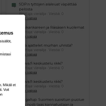
SDP:n tyttöjen alaleuat väpättää
pelosta
Aloittaja: vierailija
Viestiä: 0
Aihe vapaa
Ristikankareen ja Räisäsen kuolemat
Aloittaja: vierailija
Viestiä: 0
okemus
Aihe vapaa
isällöt,
Mitä ajattelet murhan uhrista?
Aloittaja: vierailija
Viestiä: 0
mis­tasi
Aihe vapaa
Vauva.fi keskustelu rikki?
Aloittaja: vierailija
Viestiä: 0
Aihe vapaa
Vauva.fi keskustelu rikki?
. Mikäli et
Aloittaja: vierailija
Viestiä: 0
i. Voit
Aihe vapaa
on
Yle gallup: Suomen suosituin puolue
Sdp nosti taas kannatustaan ja