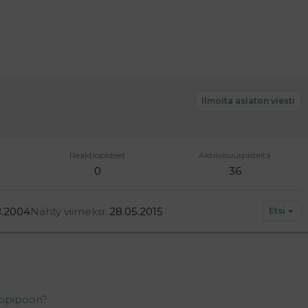
Ilmoita asiaton viesti
Reaktiopisteet
Aktiivisuuspisteitä
0
36
8.2004
Nähty viimeksi
28.05.2015
Etsi
kopipoon?