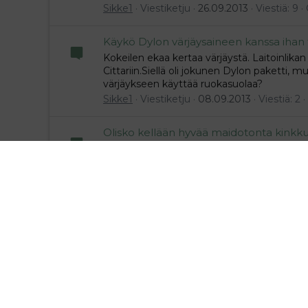
Sikke1
Viestiketju
26.09.2013
Viestiä: 9
Käykö Dylon värjäysaineen kanssa ihan 
Kokeilen ekaa kertaa värjäystä. Laitoinlik
Cittariin.Siellä oli jokunen Dylon paketti, 
värjäykseen käyttää ruokasuolaa?
Sikke1
Viestiketju
08.09.2013
Viestiä: 2
Olisko kellään hyvää maidotonta kinkku
Meinasin tehdä äitini juhliin maidottoman p
Sikke1
Viestiketju
07.09.2013
Viestiä: 6
Minkä hintaisia on pesukonevärit?
En ole koskaan värjännyt mitään. Ajattelin ko
Dylon värin. Löytyykö muita? Entä onko mi
enemmän kangasta niin tuleeko silloin vaal
Sikke1
Viestiketju
06.09.2013
Viestiä: 4
Etsin kutsukorttiin (syntymäpäivä) sopi
Tarkoitus on järjestää äidillemme synttäriju