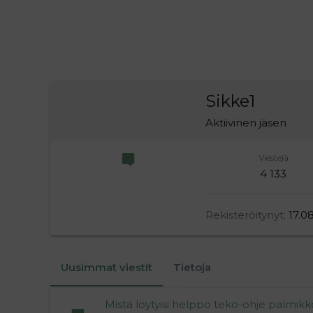
Sikke1
Aktiivinen jäsen
Viestejä
4 133
Rekisteröitynyt
17.0
Uusimmat viestit
Tietoja
Mistä löytyisi helppo teko-ohje palmik