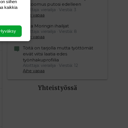
 on siihen
kokoomus putosi edelleen
aa kaikkia
Aloittaja: vierailija
Viestiä: 3
Aihe vapaa
Mika Moringin ihailijat
Hyväksy
Aloittaja: vierailija
Viestiä: 8
Aihe vapaa
Töitä on tarjolla mutta työttömät
eivät viitsi laatia edes
työnhakuprofiilia
Aloittaja: vierailija
Viestiä: 12
Aihe vapaa
Yhteistyössä