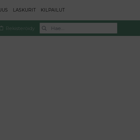
UUS
LASKURIT
KILPAILUT
Rekisteröidy