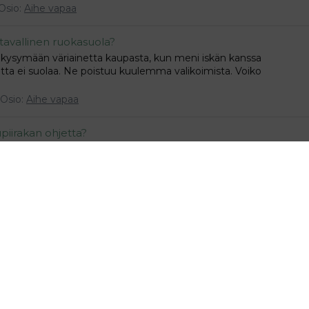
Osio:
Aihe vapaa
tavallinen ruokasuola?
an kysymään väriainetta kaupasta, kun meni iskän kanssa
mutta ei suolaa. Ne poistuu kuulemma valikoimista. Voiko
Osio:
Aihe vapaa
piirakan ohjetta?
iirakan. Löytyiskö hyväksi havaittua ohjetta?
Osio:
Aihe vapaa
keilla värjätä valkoisia puuvillaisia lakanoita. Netistä löysin
tään edullisempaa väriä? Onko kellään kokemusta jos laittaa
eampi sävy mitä luvataan vai jääkö kangas...
Osio:
Aihe vapaa
vaa runoa
hlat. Mietinnässä on nyt kutsukortti. Meinasin alkuun laittaa