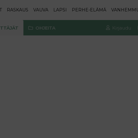
T
RASKAUS
VAUVA
LAPSI
PERHE-ELÄMÄ
VANHEMM
TTÄJÄT
OHJEITA
Kirjaudu