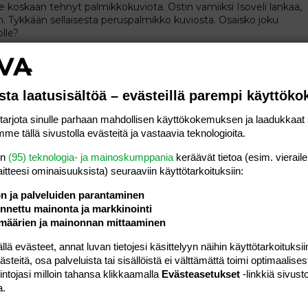
e koskaan tehnyt palmikkokuviota. Ostin vamiiksi Isoveli lankaa,
on. Tykkään sellaisesta peruspalmikko kuviosta. Osaisko joku
lle?
Osio:
Aihe vapaa
nsoiton alkeisiin?
sta laatusisältöä – evästeillä parempi käyttök
 soittamaan pianoa. Saivat soittimen joululahjahjaksi. Aiemmin
. Korvakuulolla rupesi kokeilemaan eri lauluja. Mikä nuottikirja
rjota sinulle parhaan mahdollisen käyttökokemuksen ja laadukkaat s
n pari kirjaa, mutta ovat outoja...
me tällä sivustolla evästeitä ja vastaavia teknologioita.
Osio:
Aihe vapaa
en
(95) teknologia- ja mainoskumppania
keräävät tietoa (esim. vieraile
laitteesi ominaisuuk­sista) seuraaviin käyttötarkoituksiin:
unajuurilaatikkoon? Itse kylläkin tykkään aurajuustosta ja
ön ja palveluiden parantaminen
olisi viedä äitini joulupöytään myös punajuurilaatikkoa, mutta
nettu mainonta ja markkinointi
sopisi sen tilalle? Teen ohjeella mihin...
määrien ja mainonnan mittaaminen
Osio:
Aihe vapaa
 evästeet, annat luvan tietojesi käsittelyyn näihin käyttötarkoituksiin
teitä, osa palveluista tai sisällöistä ei välttämättä toimi optimaalisest
sikkaleipiä?
intojasi milloin tahansa klikkaamalla
Evästeasetukset
-linkkiä sivust
osittomana 150 kpl. Mietin millä hintaa tekisin ne. Aineita
a.
 sokeria, n. 20 dl jauhoja, 5 dl marmeladia + soodaa ja
isesti ne tekisin on täysin vieras.Millä...