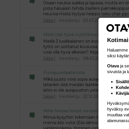
Osaan neuloa sukkia ja lapasia, mutta en ol
josta haluaisin tehdä itselleni palmikkopip
neuvoa mistä löytyisi helppo teko-ohje pipo
Sikke1
Viestiketju
20.01.2015
Viestiä: 4
Mikä olisi hyvä nuottikirja lapselle piano
Kotimai
Meillä 3 luokkalainen on kovasti innostunut
tyttö on soittanut koulussa vain nokkahuilua
Haluamme ta
voisi olla hyvä alkeisiin? Kirjastosta lainattii
siksi käytäm
Sikke1
Viestiketju
08.01.2015
Viestiä: 5
Otava
ja s
sivuista ja 
Punajuurilaatikosta
Mikä juusto voisi sopia aurajuuston tilalle p
Sisäll
laitankin sitä meidän laatikkoon. Tarkoitus 
Kohden
äitini ei ole aurajuuston ystävä. Mikä juusto 
Kävijä
Sikke1
Viestiketju
22.12.2014
Viestiä: 7
Hyväksymällä
hyväksy eväs
Millä hintaa tekisit vieraalle ihmiselle lu
muuttaa val
Minua kysyttiin tekemään lusikkaleipiä lakto
alareunass
menisi kilo voita (Eila laktoositon voi), 3 dl
vaniliinisokeria. Ihminen jonka juhliin mahdoll