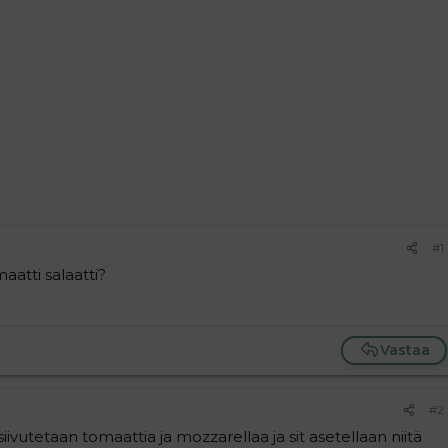
#1
aatti salaatti?
Vastaa
#2
iivutetaan tomaattia ja mozzarellaa ja sit asetellaan niitä