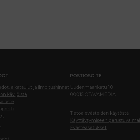
DOT
POSTIOSOITE
edot, aikataulut ja ilmoitushinnat
Uudenmaankatu 10
on kävijöistä
00015 OTAVAMEDIA
seloste
portti
Tietoa evästeiden käytöstä
ot
Käyttäytymiseen perustuva ma
T
Evästeasetukset
hdet