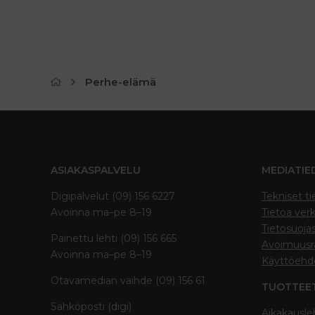
Perhe-elämä
ASIAKASPALVELU
MEDIATIE
Digipalvelut (09) 156 6227
Tekniset ti
Avoinna ma–pe 8–19
Tietoa verk
Tietosuoja
Painettu lehti (09) 156 665
Avoimuusra
Avoinna ma–pe 8–19
Käyttöehd
Otavamedian vaihde (09) 156 61
TUOTTEE
Sähköposti (digi)
Aikakausle