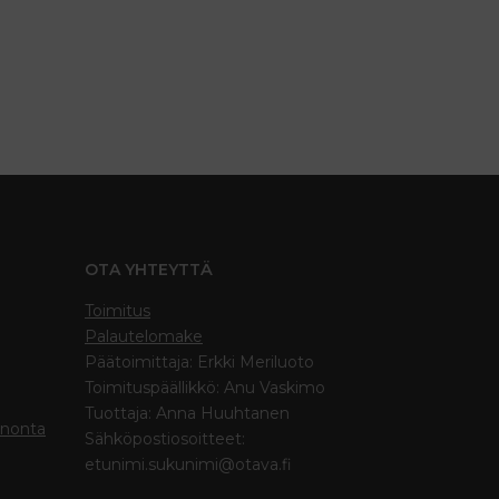
OTA YHTEYTTÄ
Toimitus
Palautelomake
Päätoimittaja: Erkki Meriluoto
Toimituspäällikkö: Anu Vaskimo
Tuottaja: Anna Huuhtanen
inonta
Sähköpostiosoitteet:
etunimi.sukunimi@otava.fi