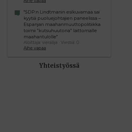
Aihe vapaa
"SDP:n Lindtmanin esikuvamaa sai
kyytiä puoluejohtajien paneelissa –
Espanjan maahanmuuttopolitiikka
toimii ”kutsuhuutona” laittomalle
maahantulolle"
Aloittaja: vierailija
Viestiä: 0
Aihe vapaa
Yhteistyössä