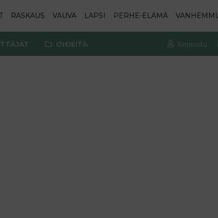
T
RASKAUS
VAUVA
LAPSI
PERHE-ELÄMÄ
VANHEMM
TTÄJÄT
OHJEITA
Kirjaudu