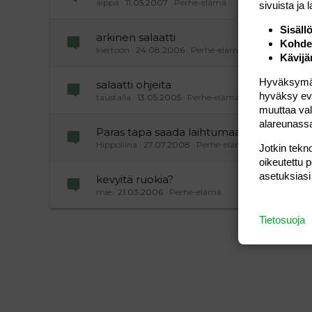
äippä
11.05.2007
Perhe-elämä
sivuista ja 
Sisäll
arkinen salaatti
Kohden
kiertoon
24.08.2006
Perhe-elämä
Kävijä
Hyväksymällä
salaatti ohjeita
hyväksy eväs
taustalla
13.05.2005
Perhe-elämä
muuttaa val
alareunass
Paras tapa saada laihtumaan?
Hippoliina
27.07.2008
Perhe-elämä
Jotkin tekno
oikeutettu 
asetuksiasi
kevyitä ruokia?
mie
21.03.2006
Perhe-elämä
Tietosuoja