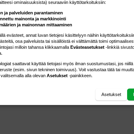
Luettu
1K
laitteesi ominaisuuk­sista) seuraaviin käyttötarkoituksiin:
ön ja palveluiden parantaminen
26.08.2006
Viestiä
3
nettu mainonta ja markkinointi
tarantella
Luettu
931
määrien ja mainonnan mittaaminen
 evästeet, annat luvan tietojesi käsittelyyn näihin käyttötarkoituksiin
19.05.2005
Viestiä
9
yösyöjä
teitä, osa palveluista tai sisällöistä ei välttämättä toimi optimaalisest
Luettu
876
intojasi milloin tahansa klikkaamalla
Evästeasetukset
-linkkiä sivust
a.
01.08.2008
Viestiä
2
mepa-75
Luettu
319
logiat saattavat käyttää tietojasi myös ilman suostumustasi, jos niillä
peruste (esim. sivun tekninen toimivuus). Voit vastustaa tätä tai muutt
 valitsemalla alla olevan
Asetukset
-painikkeen.
21.03.2006
Viestiä
0
mie
Luettu
382
Asetukset