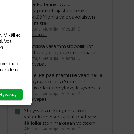
Olivatko tarinat Oulun
pyöräpuukottajasta sittenkin
pelkkää Ylen ja valepakolaisten
husutusta?
Aloittaja: vierailija
Viestiä: 0
Aihe vapaa
. Mikäli et
i. Voit
Ruotsissa vasemmistopoliitikot
on
fanittavat jopa joukkomurhaajia
Aloittaja: vierailija
Viestiä: 0
 on siihen
Aihe vapaa
aa kaikkia
Viro ei kelpaa mamuille vaan heillä
on pyrkyä päästä Suomeen
naatiskelemaan yltäkylläisyydestä
Aloittaja: vierailija
Viestiä: 2
Hyväksy
Aihe vapaa
Yhdysvaltain kongressitalon
valtauksen oikeusjutut päättyivät
äärioikeiston makeaan voittoon
Aloittaja: vierailija
Viestiä: 0