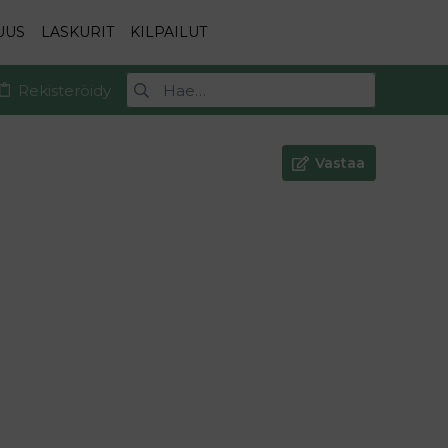
UUS
LASKURIT
KILPAILUT
Rekisteröidy
Vastaa