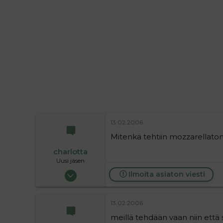
i
t
t
i
t
a
j
a
13.02.2006
Mitenkä tehtiin mozzarellatom
charlotta
Uusi jäsen
18.12.2004
Ilmoita asiaton viesti
5
0
13.02.2006
1
meillä tehdään vaan niin että s