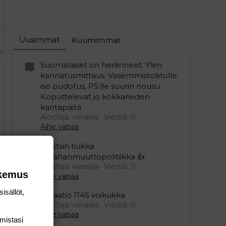
Uusimmat
Kuumimmat
Suomalaiset on heränneet: Ylen
kannatusmittaus: Vasemmistoliitolle
editoriin…
sele
iso pudotus, PS:lle suurin nousu.
Koputtelevat jo kokkareiden
kantapäitä
Aloittaja: vierailija
Viestiä: 0
Aihe vapaa
Ruotsin tiukka
maahanmuuttopolitiikka 👍
Aloittaja: vierailija
Viestiä: 0
okemus
Aihe vapaa
isällöt,
Relaatio 1145 voikukka
Aloittaja: vierailija
Viestiä: 0
Aihe vapaa
mis­tasi