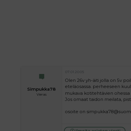
i
t
t
i
t
a
j
a
07.01.2005
Olen 26v yh-äiti jolla on 5v po
eteläosassa. perheeseen kuuluu 
Simpukka78
mukava kotitehtävien ohessa väl
Vieras
Jos omaat taidon meilata, pist
osoite on simpukka78@suomi