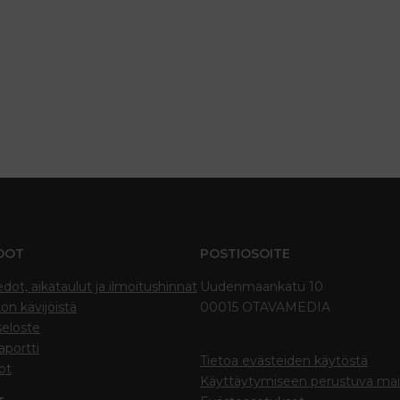
DOT
POSTIOSOITE
edot, aikataulut ja ilmoitushinnat
Uudenmaankatu 10
on kävijöistä
00015 OTAVAMEDIA
seloste
portti
Tietoa evästeiden käytöstä
ot
Käyttäytymiseen perustuva ma