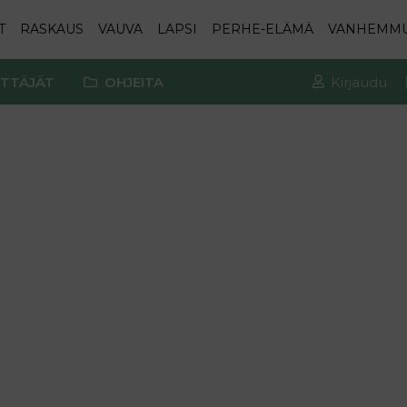
T
RASKAUS
VAUVA
LAPSI
PERHE-ELÄMÄ
VANHEMM
TTÄJÄT
OHJEITA
Kirjaudu