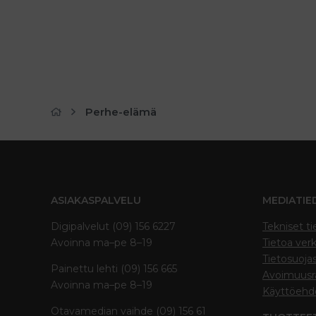
Perhe-elämä
ASIAKASPALVELU
MEDIATIE
Digipalvelut (09) 156 6227
Tekniset ti
Avoinna ma–pe 8–19
Tietoa verk
Tietosuoja
Painettu lehti (09) 156 665
Avoimuusra
Avoinna ma–pe 8–19
Käyttöehd
Otavamedian vaihde (09) 156 61