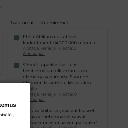
Uusimmat
Kuumimmat
editoriin…
sele
Etelä-Afrikan mustat ovat
karkottaneet liki 200.000 mamua
Aloittaja: vierailija
Viestiä: 2
Aihe vapaa
Vihreät taparikolliset taas
häiritsemässä tolkun ihmisten
elämää ja vaatimassa Suomen
elintason laskemista kivikauden
tasolle
Aloittaja: vierailija
Viestiä: 0
Aihe vapaa
okemus
Miksi valkoihoiset, vaaleat hiukset
isällöt,
omaavat heteronaiset saavat
vihavasemmiston raivon partaalle?
Aloittaja: vierailija
Viestiä: 0