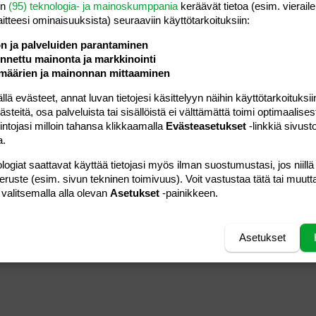
en
(95) teknologia- ja mainoskumppania
keräävät tietoa (esim. vieraile
laitteesi ominaisuuk­sista) seuraaviin käyttötarkoituksiin:
ön ja palveluiden parantaminen
nettu mainonta ja markkinointi
määrien ja mainonnan mittaaminen
 evästeet, annat luvan tietojesi käsittelyyn näihin käyttötarkoituksiin
teitä, osa palveluista tai sisällöistä ei välttämättä toimi optimaalisest
intojasi milloin tahansa klikkaamalla
Evästeasetukset
-linkkiä sivust
a.
logiat saattavat käyttää tietojasi myös ilman suostumustasi, jos niillä
peruste (esim. sivun tekninen toimivuus). Voit vastustaa tätä tai muutt
 valitsemalla alla olevan
Asetukset
-painikkeen.
Asetukset