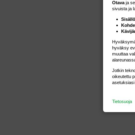
Otava
ja s
sivuista ja 
Sisäll
Kohden
Kävijä
Hyväksymällä
hyväksy eväs
muuttaa val
alareunass
Jotkin tekno
oikeutettu 
asetuksiasi
Tietosuoja