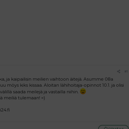
#1
ika, ja kaipailisin meilien vaihtoon äitejä. Asumme 08a
möys kiks kissaa. Aloitan lähihoitaja-opinnot 10.1. ja olisi
illä saada meilejä ja vastailla niihin.
ä meiliä tulemaan! =)
24.fi