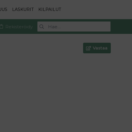
UUS
LASKURIT
KILPAILUT
Rekisteröidy
Vastaa