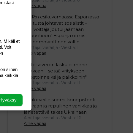
mis­tasi
Aihe vapaa
"SDP:n esikuvamaassa Espanjassa
hallitusta johtavat sosialistit –
vaalivoittaja joutui jäämään
oppositioon" Espanja on siis
. Mikäli et
epädemokrattinen valtio
i. Voit
Aloittaja: vierailija
Viestiä: 1
on
Aihe vapaa
"Yhteisöveron lasku ei mene
 on siihen
hukkaan – se jää yritykseen
aa kaikkia
investoinneiksi ja palkkoihin"
Aloittaja: vierailija
Viestiä: 11
Aihe vapaa
Ukrilorveille suomi-konepistooli
Hyväksy
kouraan ja repullinen vanikkaa ja
lähetettävä takas Ukrainaan!
Aloittaja: vierailija
Viestiä: 16
Aihe vapaa