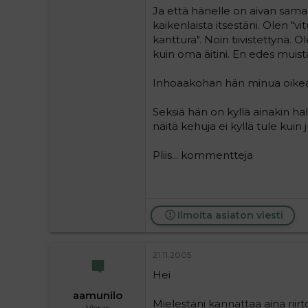
Ja että hänelle on aivan sam
kaikenlaista itsestäni. Olen 
kanttura". Noin tiivistettynä.
kuin oma äitini. En edes muista
Inhoaakohan hän minua oikeast
Seksiä hän on kyllä ainakin ha
näitä kehuja ei kyllä tule kuin 
Pliis... kommentteja
Ilmoita asiaton viesti
21.11.2005
Hei
aamunilo
Mielestäni kannattaa aina rii
Vieras