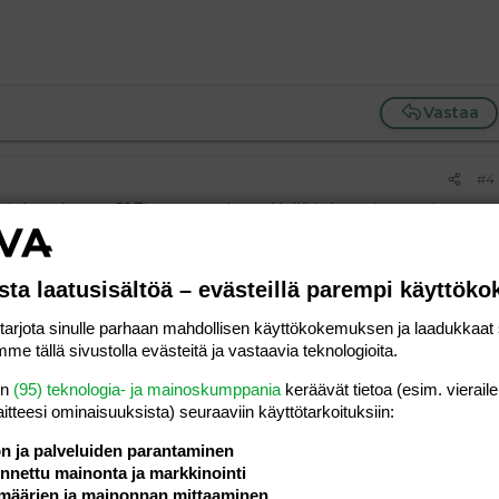
Vastaa
#4
 miehen kanssa??Ei varmaankaan.Kyllä joku toinen mies
lla.Musta tuo kuulostaa ihan sikamaiselta mieheltä,ite
 jos rakkaus on niin sammunut
Ei ihmisen tollaista
sta laatusisältöä – evästeillä parempi käyttök
rjota sinulle parhaan mahdollisen käyttökokemuksen ja laadukkaat s
Vastaa
me tällä sivustolla evästeitä ja vastaavia teknologioita.
en
(95) teknologia- ja mainoskumppania
keräävät tietoa (esim. vieraile
#5
laitteesi ominaisuuk­sista) seuraaviin käyttötarkoituksiin:
. ajattelin että ehkä joku olis sanonu että "ei se mies sitä
."
ön ja palveluiden parantaminen
nettu mainonta ja markkinointi
määrien ja mainonnan mittaaminen
 mutta kun en tiedä että kuinka paljon ja minkä asteista