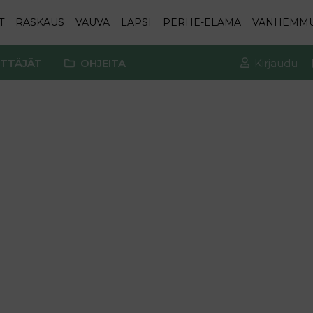
T
RASKAUS
VAUVA
LAPSI
PERHE-ELÄMÄ
VANHEMM
TTÄJÄT
OHJEITA
Kirjaudu