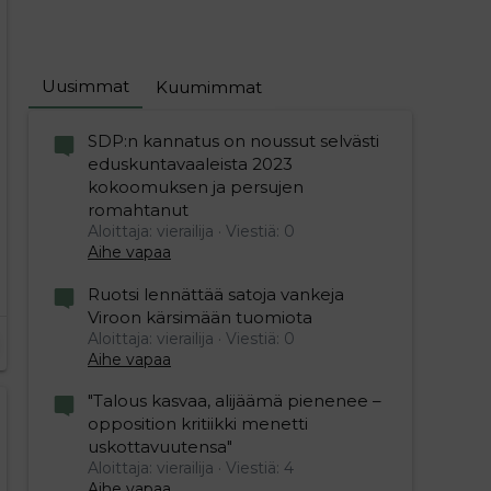
Uusimmat
Kuumimmat
SDP:n kannatus on noussut selvästi
eduskuntavaaleista 2023
kokoomuksen ja persujen
romahtanut
Aloittaja: vierailija
Viestiä: 0
Aihe vapaa
Ruotsi lennättää satoja vankeja
Viroon kärsimään tuomiota
Aloittaja: vierailija
Viestiä: 0
Aihe vapaa
"Talous kasvaa, alijäämä pienenee –
opposition kritiikki menetti
uskottavuutensa"
Aloittaja: vierailija
Viestiä: 4
Aihe vapaa