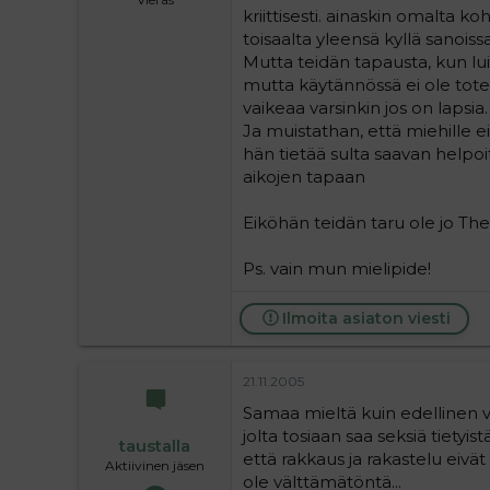
kriittisesti. ainaskin omalta 
toisaalta yleensä kyllä sanoissa
Mutta teidän tapausta, kun luin
mutta käytännössä ei ole tote
vaikeaa varsinkin jos on lapsia.
Ja muistathan, että miehille e
hän tietää sulta saavan helpoi
aikojen tapaan
Eiköhän teidän taru ole jo The
Ps. vain mun mielipide!
Ilmoita asiaton viesti
21.11.2005
Samaa mieltä kuin edellinen va
jolta tosiaan saa seksiä tietyi
taustalla
että rakkaus ja rakastelu eivät 
Aktiivinen jäsen
ole välttämätöntä...
19.05.2004