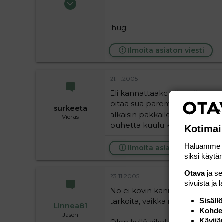
63 720
9
:hug:
36
Ilmoita asiaton viesti
21.11.2005
Eli kannattaako olla sellasen
pitää sua paremmalla rakkaude
surkeeta
alkaisin pakkailemaan...harmi
Vieras
puhetta kuulu kestää
Kotimai
Haluamme ta
Ilmoita asiaton viesti
siksi käytäm
Otava
ja s
23.11.2005
sivuista ja 
No ei kovin kannustavaa ollut..
tarkoita, vaikka niin lipsauttikin.
Sisäll
Linnea81
Kohden
Jäsen
Kävijä
Olen kyllä aikalailla kypsä jo,