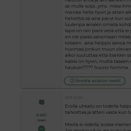
se mulle sopii...yms.. miksi ih
menee hetki hyvin ja sitten al
helvettiä sä aina parut kun sul
luulenpa ainakin omalla kohdal
lapsi on niin pieni vielä että e
en ole paras sanomaan mitään 
toiseen.. aina helppo sanoa mui
huomasi jonkun muun olevan täy
alkoi suututtaa että itsekkin s
kaikki on hyvin, mutta taasen 
haukuin????? huono homma.
Ilmoita asiaton viesti
23.11.2005
Erolla uhkailu on todella hal
tarkoittaa ja sitten vasta kun
Katti
Jäsen
Meillä ei riidellä, koska miehe
24.05.2004
Jos minä suutun, en puhu tunt