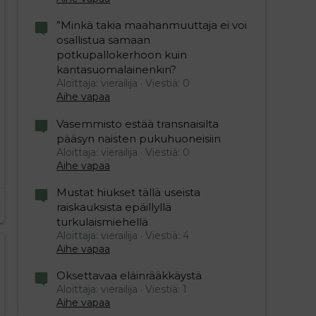
”Minkä takia maahanmuuttaja ei voi
osallistua samaan
potkupallokerhoon kuin
kantasuomalainenkin?
Aloittaja: vierailija
Viestiä: 0
Aihe vapaa
Vasemmisto estää transnaisilta
pääsyn naisten pukuhuoneisiin
Aloittaja: vierailija
Viestiä: 0
Aihe vapaa
Mustat hiukset tällä useista
raiskauksista epäillyllä
turkulaismiehellä
Aloittaja: vierailija
Viestiä: 4
Aihe vapaa
Oksettavaa eläinrääkkäystä
Aloittaja: vierailija
Viestiä: 1
Aihe vapaa