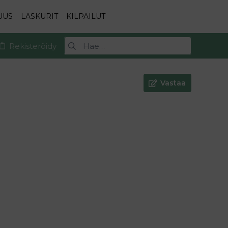
UUS
LASKURIT
KILPAILUT
Rekisteröidy
Vastaa