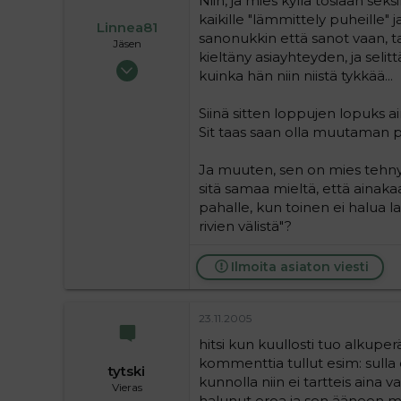
Niin, ja mies kyllä tosiaan sek
kaikille "lämmittely puheille" j
Linnea81
sanonukkin että sanot vaan, tai 
Jäsen
kieltäny asiayhteyden, ja selit
01.07.2004
kuinka hän niin niistä tykkää...
178
0
Siinä sitten loppujen lopuks ain
16
Sit taas saan olla muutaman p
Ja muuten, sen on mies tehny se
sitä samaa mieltä, että ainakaa
pahalle, kun toinen ei halua l
rivien välistä"?
Ilmoita asiaton viesti
23.11.2005
hitsi kun kuullosti tuo alkuperä
kommenttia tullut esim: sulla o
tytski
kunnolla niin ei tartteis aina 
Vieras
halunut eroa ja sen ääneen main