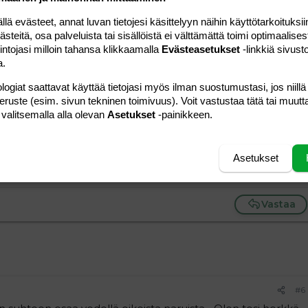
pitää sietää?? Ja että mitkä jutut voi luokitella "henkiseksi
 evästeet, annat luvan tietojesi käsittelyyn näihin käyttötarkoituksiin
teitä, osa palveluista tai sisällöistä ei välttämättä toimi optimaalisest
intojasi milloin tahansa klikkaamalla
Evästeasetukset
-linkkiä sivust
ttua miehelle pahasti, mutta niin pahasti en edes mitään
a.
ensä vakio mulla on se, että haluan erota, tipat linssissä,
logiat saattavat käyttää tietojasi myös ilman suostumustasi, jos niillä
peruste (esim. sivun tekninen toimivuus). Voit vastustaa tätä tai muutt
auhea kuin mies sanoo. Olen kyllä aika tiukka kotona, mutta
 valitsemalla alla olevan
Asetukset
-painikkeen.
oska meillä on 2 pientä lasta ja vastuu kodista on ollu mulla
Asetukset
Vastaa
#6