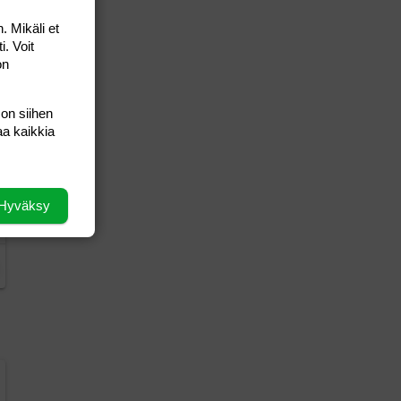
. Mikäli et
i. Voit
on
 on siihen
aa kaikkia
Hyväksy