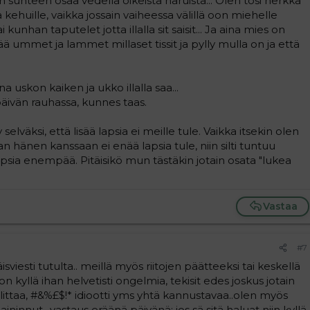
sin suhteen osaa vedellä oikeista naruista... Olen tosi herkkä
a kehuille, vaikka jossain vaiheessa välillä oon miehelle
kunhan taputelet jotta illalla sit saisit... Ja aina mies on
tää ummet ja lammet millaset tissit ja pylly mulla on ja että
a uskon kaiken ja ukko illalla saa...
äivän rauhassa, kunnes taas.
lväksi, että lisää lapsia ei meille tule. Vaikka itsekin olen
n hänen kanssaan ei enää lapsia tule, niin silti tuntuu
apsia enempää. Pitäisikö mun tästäkin jotain osata "lukea
Vastaa
#7
isviesti tutulta.. meillä myös riitojen päätteeksi tai keskellä
n kyllä ihan helvetisti ongelmia, tekisit edes joskus jotain
valittaa, #&%£$!* idiootti yms yhtä kannustavaa..olen myös
innut.. vastaus eräänä päivänä: jos sä sitä haluat niin kyllä