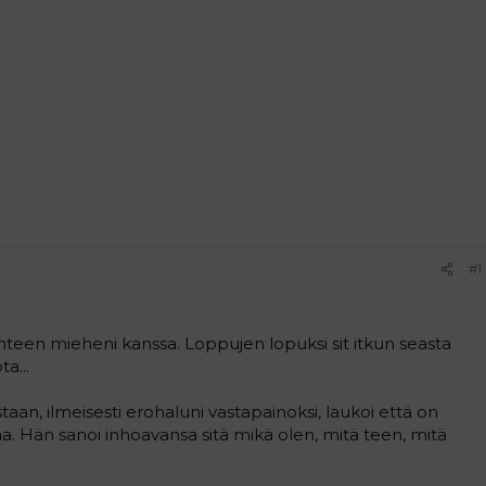
#1
yhteen mieheni kanssa. Loppujen lopuksi sit itkun seasta
a...
taan, ilmeisesti erohaluni vastapainoksi, laukoi että on
a. Hän sanoi inhoavansa sitä mikä olen, mitä teen, mitä