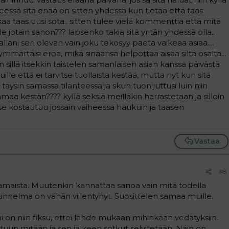
meessä sitä enää on sitten yhdessä kun tietää että taas
kaa taas uusi sota.. sitten tulee vielä kommenttia että mitä
le jotain sanon??? lapsenko takia sitä yritän yhdessä olla..
lani sen olevan vain joku tekosyy paeta vaikeaa asiaa....
i ymmärtäisi eroa, mikä sinäänsä helpottaa aisaa siltä osalta...
sillä itsekkin taistelen samanlaisen asian kanssa päivästä
lle että ei tarvitse tuollaista kestää, mutta nyt kun sitä
sin samassa tilanteessa ja skun tuon juttusi luin niin
amaa kestän???? kyllä seksiä meilläkin harrastetaan ja silloin
se kostautuu jossain vaiheessa haukuin ja taasen
Vastaa
#8
pamaista. Muutenkin kannattaa sanoa vain mitä todella
 tunnelma on vähän viilentynyt. Suosittelen samaa muille.
ni on niin fiksu, ettei lähde mukaan mihinkään vedätyksiin.
uun mitään ja sen jälkeen sotkut selvitetään. Näin on