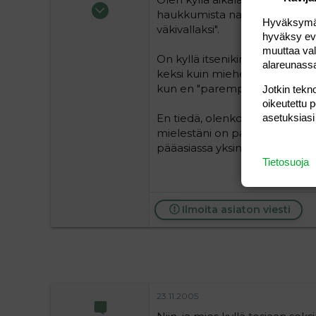
01.07.2004
haukkumista naisen yleensäkin 
Hyväksymällä
178
väkivallaksi".
hyväksy eväs
0
muuttaa val
16
On kyllä itsenikin tullut sano
alareunass
keksi kuin mieheni minulle. Yle
kun en "parempaan pysty".
Jotkin tekno
oikeutettu 
En tiedä, olenko sitten niin k
asetuksiasi
mielestäni on pakko ollakin, k
pääasiassa yksin.
Tietosuoja
Ilmoita asiaton viesti
23.11.2005