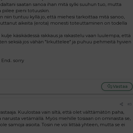
kohdaltani saatan sanoa ihan mitä sylki suuhun tuo, mutta
 piilee pieni totuuskin.
 niin tuntuu kyllä jo, että miehesi tarkoittaa mitä sanoo,
uttanut aikeita (erota) monesti toteuttaminen on todella
i kulje käsikädessä rakkaus ja rakastelu vaan luulempa, että
ten seksiä jos vähän "lirkuttelee" ja puhuu pehmeitä hyvien
 End.. sorry
Vastaa
#3
staaja. Kuulostaa vain siltä, että olet välttämätön paha,
stä naruista vetämällä. Myös miehille tosiaan on ominaista se,
ole samoja asioita. Tosin ne voi liittää yhteen, mutta se ei