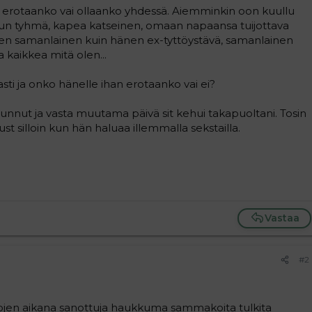
a erotaanko vai ollaanko yhdessä. Aiemminkin oon kuullu
"vitun tyhmä, kapea katseinen, omaan napaansa tuijottava
 Olen samanlainen kuin hänen ex-tyttöystävä, samanlainen
 kaikkea mitä olen...
i ja onko hänelle ihan erotaanko vai ei?
lunnut ja vasta muutama päivä sit kehui takapuoltani. Tosin
just silloin kun hän haluaa illemmalla sekstailla.
Vastaa
#2
rtojen aikana sanottuja haukkuma sammakoita tulkita