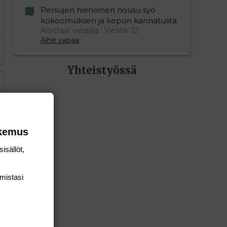
Persujen hienoinen nousu syö
kokoomuksen ja kepun kannatusta
Aloittaja: vierailija
Viestiä: 12
Aihe vapaa
Yhteistyössä
okemus
isällöt,
mis­tasi