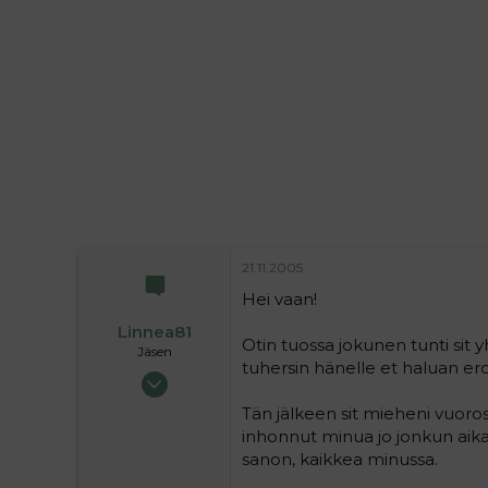
i
t
t
i
t
a
j
a
21.11.2005
Hei vaan!
Linnea81
Otin tuossa jokunen tunti sit 
Jäsen
tuhersin hänelle et haluan erot
01.07.2004
178
Tän jälkeen sit mieheni vuoros
0
inhonnut minua jo jonkun aika
16
sanon, kaikkea minussa.