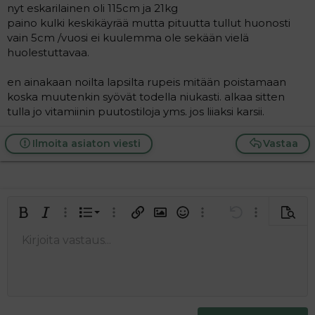
nyt eskarilainen oli 115cm ja 21kg
paino kulki keskikäyrää mutta pituutta tullut huonosti
vain 5cm /vuosi ei kuulemma ole sekään vielä
huolestuttavaa.
en ainakaan noilta lapsilta rupeis mitään poistamaan
koska muutenkin syövät todella niukasti. alkaa sitten
tulla jo vitamiinin puutostiloja yms. jos liiaksi karsii.
Ilmoita asiaton viesti
Vastaa
Järjestetty lista
Lihavoitu
Kursivoitu
Laajennettuun editoriin…
Lista
Laajennettuun editoriin…
Lisää hyperlinkki
Lisää kuva
Hymiöt
Laajennettuun editorii
Kumoa
Laajennettuu
Esikat
Järjestämätön lista
Kirjoita vastaus...
Tasaa vasemmalle
9
Normal
Tallenna luonnos
Arial
Fontin koko
Tasaus
Lainaus
Tee uudelleen
Lisää video/media
BBCode-näkymä
Tekstiväri
Paragraph format
Lisää taulukko
Poista muotoilu
Kirjasintyyli
Insert horizontal line
Luonnokset
Yliviivaa
Spoiler
Alleviivattu
Koodi
Rivinsisäinen koodi
Rivinsisäinen spoiler
10
Poista luonnos
Book Antiqua
Suurenna sisennystä
Heading 1
Keskitä
12
Courier New
Pienennä sisennystä
Tasaa oikealle
Heading 2
15
Georgia
Justify text