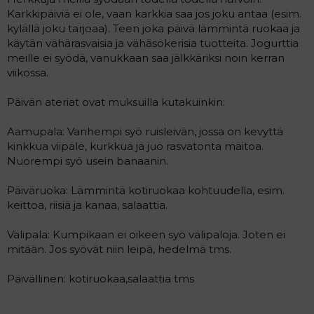
Karkkipäiviä ei ole, vaan karkkia saa jos joku antaa (esim.
kylällä joku tarjoaa). Teen joka päivä lämmintä ruokaa ja
käytän vähärasvaisia ja vähäsokerisia tuotteita. Jogurttia
meille ei syödä, vanukkaan saa jälkkäriksi noin kerran
viikossa.
Päivän ateriat ovat muksuilla kutakuinkin:
Aamupala: Vanhempi syö ruisleivän, jossa on kevyttä
kinkkua viipale, kurkkua ja juo rasvatonta maitoa.
Nuorempi syö usein banaanin.
Päiväruoka: Lämmintä kotiruokaa kohtuudella, esim.
keittoa, riisiä ja kanaa, salaattia.
Välipala: Kumpikaan ei oikeen syö välipaloja. Joten ei
mitään. Jos syövät niin leipä, hedelmä tms.
Päivällinen: kotiruokaa,salaattia tms