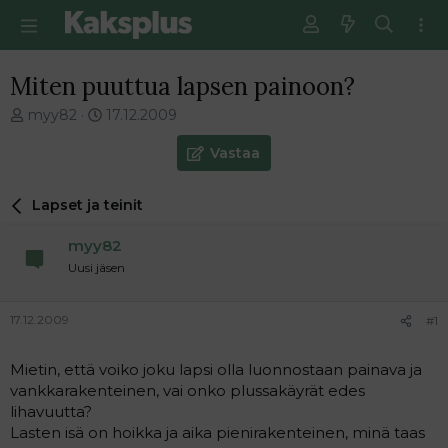
Miten puuttua lapsen painoon?
V
E
myy82
17.12.2009
i
n
e
s
Vastaa
s
i
t
m
Lapset ja teinit
i
m
k
ä
myy82
e
i
t
n
Uusi jäsen
j
e
u
n
17.12.2009
#1
n
v
a
i
l
e
Mietin, että voiko joku lapsi olla luonnostaan painava ja
o
s
vankkarakenteinen, vai onko plussakäyrät edes
i
t
lihavuutta?
t
i
Lasten isä on hoikka ja aika pienirakenteinen, minä taas
t