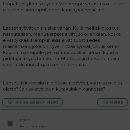
Iltapala: Ei yleensä syödä. Vanhempi syö joskus ruisleivät
ja usein pilkon lapsille porkkanaa,päärynää jne.
Lapset syövätkin siis aika vähän. Kyllä meilläkin joskus
herkutellaan. Mehua lapset eivät juo ollenkaan, koska
eivät tykkää. Hampurilaisia eivät suostu edes
maistamaan, joka on hyvä. Pizzaa syövät joskus kerran
kuussa max viipale per naama. Joskus kerran kuussa
pidetään myös herkkuilta. Mutta sekin tarkoittaa vain
yhtä jätskiannosta ja esim. pullanpalaa.
Lapset liikkuvat siis mielestäni riittävästi, vai mitä mieltä
olette? Ja ruokavaliokin kutakuinkin kunnossa?
Ilmoita asiaton viesti
Vastaa
chef
Aktiivinen jäsen