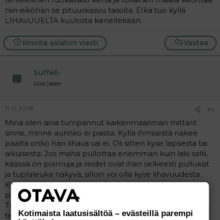
niin eiköhän se pituuskasvu tasoita. EIkä tuo kyllä
LIHAvUUELTA kuulosta kenellekään.
Ilmoita asiaton viesti
Vastaa
Suffeli-
Uusi jäsen
17.12.2009
#4
Minä olen aina tumpannut kaikenmaailman mittarit
sinne, minne aurinko ei paista. Kyllä ihmisestä näkee
päältä onko hän lihava vai ei. Oli sitten kyse lapsesta tai
aikuisesta. Jos maha pullottaa enemmän kuin laki sallii,
käsissä on poimuja ja reidet ovat ihan selkeesti pullukat
ja tuplaleuka näkyvä, silloin voi olla kyse lihavuudesta.
Kyllä lapsillakin lihaksia on. Jos lapsi liikuu ja touhuaa
paljon, varmasti on sopiva.
Tuli tässä mieleen naapurin tyttö, joka on 5-vuotias ja
Kotimaista laatusisältöä – evästeillä parempi
terkkarin mukaan ylipainoinen. Lapsi on AINA pihalla