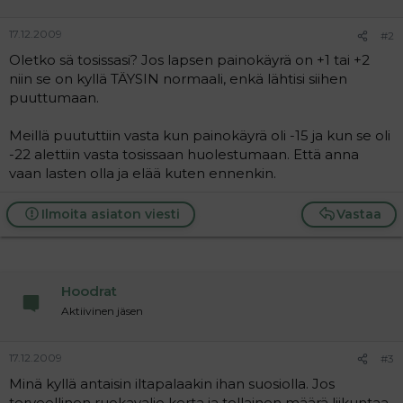
17.12.2009
#2
Oletko sä tosissasi? Jos lapsen painokäyrä on +1 tai +2
niin se on kyllä TÄYSIN normaali, enkä lähtisi siihen
puuttumaan.
Meillä puututtiin vasta kun painokäyrä oli -15 ja kun se oli
-22 alettiin vasta tosissaan huolestumaan. Että anna
vaan lasten olla ja elää kuten ennenkin.
Ilmoita asiaton viesti
Vastaa
Hoodrat
Aktiivinen jäsen
17.12.2009
#3
Minä kyllä antaisin iltapalaakin ihan suosiolla. Jos
terveellinen ruokavalio kerta ja tollainen määrä liikuntaa