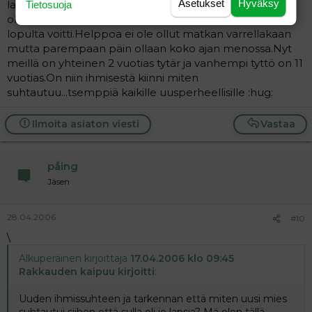
Asetukset
Hyväksy
lapsi,oli silloin n.4-5 vuotias,miehellä ei lapsia. Rankkaa
Tietosuoja
oli,yhtä soutamista ja huopaamista mutta rakkaus
lopulta voitti.Helppoa ei ole ollut matkan varrellakaan
mutta parempaan päin ollaan koko ajan menossa.Nyt
meillä on yhteinen 2 vuotias tytär ja vanhempi tyttö on 11
vuotias.On niin ihmisestä kiinni miten
suhtautuu...tsemppiä kaikille uusperheellisille :hug:
Ilmoita asiaton viesti
Vastaa
påing
Jäsen
28.04.2006
#10
\
Alkuperäinen kirjoittaja
17.04.2006 klo 09:45
Rakkauden kaipuu kirjoitti
:
Uuden ihmissuhteen ja tarkennan että miten uusi mies