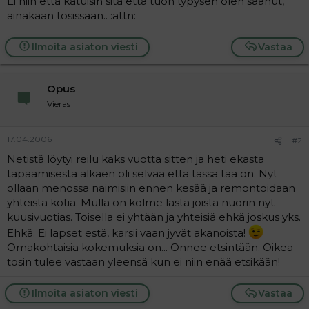
Ei niin että katuisin sitä että tuon typysen olen saanut,
a
ainakaan tosissaan.. :attn:
j
a
Ilmoita asiaton viesti
Vastaa
Opus
Vieras
17.04.2006
#2
Netistä löytyi reilu kaks vuotta sitten ja heti ekasta
tapaamisesta alkaen oli selvää että tässä tää on. Nyt
ollaan menossa naimisiin ennen kesää ja remontoidaan
yhteistä kotia. Mulla on kolme lasta joista nuorin nyt
kuusivuotias. Toisella ei yhtään ja yhteisiä ehkä joskus yks.
Ehkä. Ei lapset estä, karsii vaan jyvät akanoista!
Omakohtaisia kokemuksia on... Onnee etsintään. Oikea
tosin tulee vastaan yleensä kun ei niin enää etsikään!
Ilmoita asiaton viesti
Vastaa