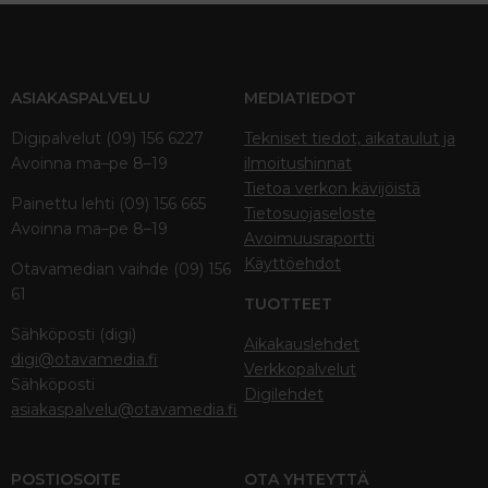
ASIAKASPALVELU
MEDIATIEDOT
Digipalvelut (09) 156 6227
Tekniset tiedot, aikataulut ja
Avoinna ma–pe 8–19
ilmoitushinnat
Tietoa verkon kävijöistä
Painettu lehti (09) 156 665
Tietosuojaseloste
Avoinna ma–pe 8–19
Avoimuusraportti
Käyttöehdot
Otavamedian vaihde (09) 156
61
TUOTTEET
Sähköposti (digi)
Aikakauslehdet
digi@otavamedia.fi
Verkkopalvelut
Sähköposti
Digilehdet
asiakaspalvelu@otavamedia.fi
POSTIOSOITE
OTA YHTEYTTÄ