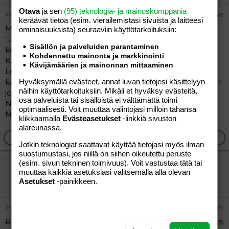
Otava
ja sen
(95) teknologia- ja mainoskumppania
26.04.2006
#8
keräävät tietoa (esim. vierailemis­tasi sivuista ja laitteesi
Miks teidän tarinat on noin ihania? Miks minun
ominaisuuk­sista) seuraaviin käyttötarkoituksiin:
"uusiomiehestä" kuoriutu täys #&%?$!* mitä vaan on
Sisällön ja palveluiden parantaminen
kestettävä kun eroonkaan en pääse.
Kohdennettu mainonta ja markkinointi
Kaks lasta oli ja nyt 6kk. yhteinen.
Kävijämäärien ja mainonnan mittaaminen
Lehden senssipalstalle idiootti laitoin ilmotuksen ja
kaikista vastanneista suostuin lopulta tapaamaan yhden
Hyväksymällä evästeet, annat luvan tietojesi käsittelyyn
näihin käyttötarkoituksiin. Mikäli et hyväksy evästeitä,
joka vaikutti tosi ihanalta ja lapsirakkalta mieheltän.
osa palveluista tai sisällöistä ei välttämättä toimi
Niinhän se taitaaki olla, ainoostaan sillon kun sille käy.
optimaalisesti. Voit muuttaa valintojasi milloin tahansa
Nyt komen lapsen yh...
klikkaamalla
Evästeasetukset
-linkkiä sivuston
alareunassa.
Ilmoita asiaton viesti
Vastaa
Jotkin teknologiat saattavat käyttää tietojasi myös ilman
suostumustasi, jos niillä on siihen oikeutettu peruste
(esim. sivun tekninen toimivuus). Voit vastustaa tätä tai
kati 69
muuttaa kaikkia asetuksiasi valitsemalla alla olevan
Vieras
Asetukset
-painikkeen.
26.04.2006
#9
Ravintolasta löysin ...Meillä tosin erilainen tarina.Mulla yksi