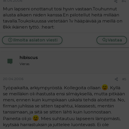
18.04.2006
#4
Mun lapseni onottanut tosi hyvin vastaan.Touhunnut
alusta alkaen niiden kanssa.En piilotellut heitä millään
tavalla.Toukokuussa vietetään 1v hääpäivää ja meillä on
8kk ikäinen tyttö. :heart:
Ilmoita asiaton viesti
Vastaa
hibiscus
Vieras
20.04.2006
#5
Työpaikalta, arkiympyröistä. Kollegoita ollaan
. Kyllä
se meilläkin oli ihastusta ensi silmäyksellä, mutta pitkään
meni, ennen kuin kumpikaan uskalsi tehdä aloitetta. No,
firman juhlissa se sitten tapahtui, klassisesti, mentiin
tanssimaan, ja siitä se sitten lähti kuin luonnostaan.
Paineita oli jo
. Mies suhtautuu lapseeni lämpimästi,
kyytsää harrastuksiin ja juttelee luontevasti. Ei ole