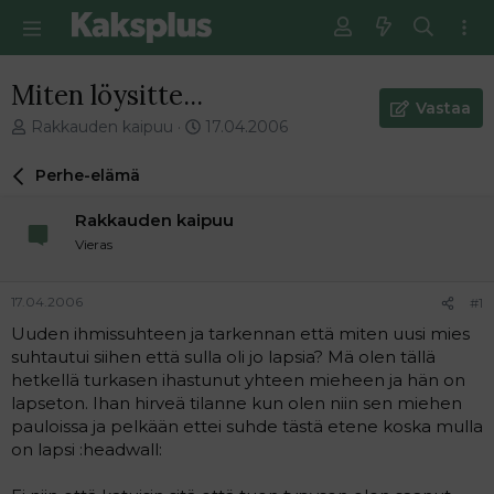
Miten löysitte...
Vastaa
V
E
Rakkauden kaipuu
17.04.2006
i
n
e
s
Perhe-elämä
s
i
t
m
Rakkauden kaipuu
i
m
Vieras
k
ä
e
i
t
n
17.04.2006
#1
j
e
Uuden ihmissuhteen ja tarkennan että miten uusi mies
u
n
suhtautui siihen että sulla oli jo lapsia? Mä olen tällä
n
v
a
i
hetkellä turkasen ihastunut yhteen mieheen ja hän on
l
e
lapseton. Ihan hirveä tilanne kun olen niin sen miehen
o
s
pauloissa ja pelkään ettei suhde tästä etene koska mulla
i
t
on lapsi :headwall:
t
i
t