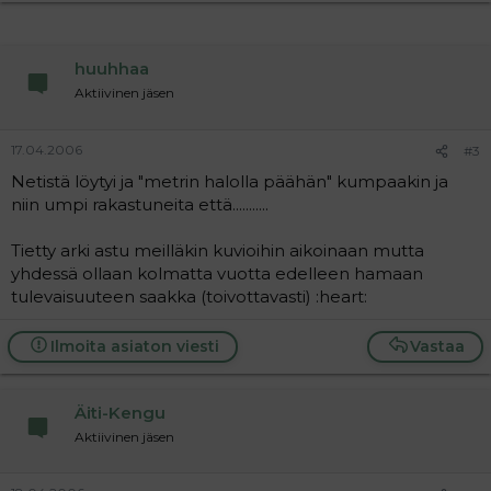
huuhhaa
Aktiivinen jäsen
17.04.2006
#3
Netistä löytyi ja "metrin halolla päähän" kumpaakin ja
niin umpi rakastuneita että...........
Tietty arki astu meilläkin kuvioihin aikoinaan mutta
yhdessä ollaan kolmatta vuotta edelleen hamaan
tulevaisuuteen saakka (toivottavasti) :heart:
Ilmoita asiaton viesti
Vastaa
Äiti-Kengu
Aktiivinen jäsen