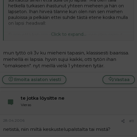
suhtautui siihen että sulla oli jo lapsia? Mä olen tällä
hetkellä turkasen ihastunut yhteen mieheen ja hän on
lapseton. Ihan hirveä tilanne kun olen niin sen miehen
pauloissa ja pelkään ettei suhde tästä etene koska mulla
on lapsi :headwall:
Click to expand...
Ei niin että katuisin sitä että tuon typysen olen saanut,
ainakaan tosissaan.. :attn:
mun tyttö oli 3v ku mieheni tapasin, klassisesti baarissa.
miehellä ei lapsia. hyvin sujui kaikki, otti tytön ihan
"omakseen". nyt meillä vielä 1 yhteinen tytär.
Ilmoita asiaton viesti
Vastaa
te jotka löysitte ne
Vieras
28.04.2006
#11
netistä, niin miltä keskustelupalstalta tai mistä?