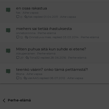
en osaa rakastua
fak
Aihe vapaa
fak
01.04.2011
Aihe vapaa
0
mieheni sai tietää ihastuksesta
onnetonnnna
Perhe-elämä
Onnistuva mies.
03.03.2014
Perhe-elämä
12
Miten puhua siitä kun suhde ei etene?
Alkuperäinen
Perhe-elämä
Tiina32
28.06.2016
Perhe-elämä
27
teenkö väärin? onko tämä pettämistä?!
Blona
Aihe vapaa
vierAAS
08.07.2012
Aihe vapaa
5
Perhe-elämä