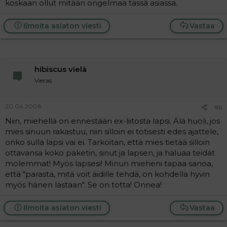
koskaan ollut mitään ongelmaa tässä asiassa.
Ilmoita asiaton viesti
Vastaa
hibiscus vielä
Vieras
20.04.2006
#6
Niin, miehellä on ennestään ex-liitosta lapsi. Älä huoli, jos
mies sinuun rakastuu, niin silloin ei totisesti edes ajattele,
onko sulla lapsi vai ei. Tarkoitan, että mies tietää silloin
ottavansa koko paketin, sinut ja lapsen, ja haluaa teidät
molemmat! Myös lapsesi! Minun mieheni tapaa sanoa,
että "parasta, mitä voit äidille tehdä, on kohdella hyvin
myös hänen lastaan". Se on totta! Onnea!
Ilmoita asiaton viesti
Vastaa