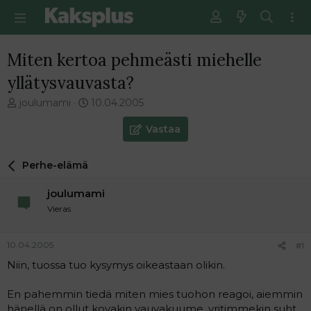
Miten kertoa pehmeästi miehelle
yllätysvauvasta?
V
E
joulumami
10.04.2005
i
n
e
s
Vastaa
s
i
t
m
Perhe-elämä
i
m
k
ä
joulumami
e
i
t
n
Vieras
j
e
u
n
10.04.2005
#1
n
v
a
i
Niin, tuossa tuo kysymys oikeastaan olikin.
l
e
o
s
En pahemmin tiedä miten mies tuohon reagoi, aiemmin
i
t
hänellä on ollut kovakin vauvakuume, yritimmekin suht