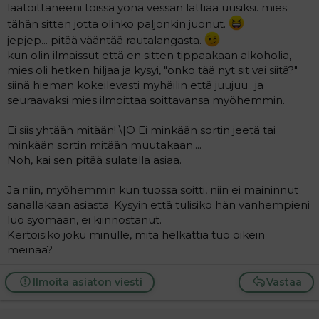
laatoittaneeni toissa yönä vessan lattiaa uusiksi. mies
tähän sitten jotta olinko paljonkin juonut.
jepjep... pitää vääntää rautalangasta.
kun olin ilmaissut että en sitten tippaakaan alkoholia,
mies oli hetken hiljaa ja kysyi, "onko tää nyt sit vai siitä?"
siinä hieman kokeilevasti myhäilin että juujuu.. ja
seuraavaksi mies ilmoittaa soittavansa myöhemmin.
Ei siis yhtään mitään! \|O Ei minkään sortin jeetä tai
minkään sortin mitään muutakaan....
Noh, kai sen pitää sulatella asiaa.
Ja niin, myöhemmin kun tuossa soitti, niin ei maininnut
sanallakaan asiasta. Kysyin että tulisiko hän vanhempieni
luo syömään, ei kiinnostanut.
Kertoisiko joku minulle, mitä helkattia tuo oikein
meinaa?
Ilmoita asiaton viesti
Vastaa