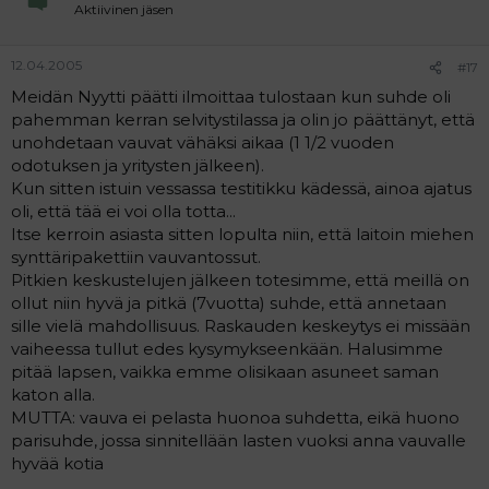
Aktiivinen jäsen
12.04.2005
#17
Meidän Nyytti päätti ilmoittaa tulostaan kun suhde oli
pahemman kerran selvitystilassa ja olin jo päättänyt, että
unohdetaan vauvat vähäksi aikaa (1 1/2 vuoden
odotuksen ja yritysten jälkeen).
Kun sitten istuin vessassa testitikku kädessä, ainoa ajatus
oli, että tää ei voi olla totta...
Itse kerroin asiasta sitten lopulta niin, että laitoin miehen
synttäripakettiin vauvantossut.
Pitkien keskustelujen jälkeen totesimme, että meillä on
ollut niin hyvä ja pitkä (7vuotta) suhde, että annetaan
sille vielä mahdollisuus. Raskauden keskeytys ei missään
vaiheessa tullut edes kysymykseenkään. Halusimme
pitää lapsen, vaikka emme olisikaan asuneet saman
katon alla.
MUTTA: vauva ei pelasta huonoa suhdetta, eikä huono
parisuhde, jossa sinnitellään lasten vuoksi anna vauvalle
hyvää kotia