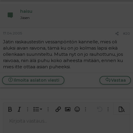
haisu
Jäsen
17.04.2005
#20
Jätin raskaustestin vessanpöntön kannelle, mies oli
aluksi aivan raivona, tämä ku on jo kolmas lapsi eikä
ollenkaan suunniteltu. Mutta nyt on jo rauhottunu, jos
raivoaa, niin älä puhu koko aiheesta mitään, ennen ku
mies itte ottaa asian puheeksi.
Ilmoita asiaton viesti
Vastaa
Järjestetty lista
Lihavoitu
Kursivoitu
Laajennettuun editoriin…
Lista
Laajennettuun editoriin…
Lisää hyperlinkki
Lisää kuva
Hymiöt
Laajennettuun editorii
Kumoa
Laajennettuu
Esikat
Järjestämätön lista
Kirjoita vastaus...
Tasaa vasemmalle
9
Normal
Tallenna luonnos
Arial
Fontin koko
Tasaus
Lainaus
Tee uudelleen
Lisää video/media
BBCode-näkymä
Tekstiväri
Paragraph format
Lisää taulukko
Poista muotoilu
Kirjasintyyli
Insert horizontal line
Luonnokset
Yliviivaa
Spoiler
Alleviivattu
Koodi
Rivinsisäinen koodi
Rivinsisäinen spoiler
10
Poista luonnos
Book Antiqua
Suurenna sisennystä
Heading 1
Keskitä