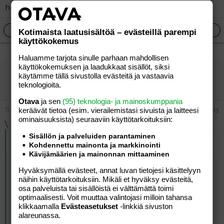
huomioida...
Ilmoita asiaton viesti
Vastaa
Kotimaista laatusisältöä – evästeillä parempi
käyttökokemus
Haluamme tarjota sinulle parhaan mahdollisen
käyttökokemuksen ja laadukkaat sisällöt, siksi
-Tumpula-
käytämme tällä sivustolla evästeitä ja vastaavia
Vieras
teknologioita.
Otava
ja sen
(95) teknologia- ja mainoskumppania
11.04.2005
keräävät tietoa (esim. vierailemis­tasi sivuista ja laitteesi
#13
ominaisuuk­sista) seuraaviin käyttötarkoituksiin:
\
Sisällön ja palveluiden parantaminen
Alkuperäinen kirjoittaja
10.04.2005 klo 21:01 joulumami
Kohdennettu mainonta ja markkinointi
kirjoitti
:
Kävijämäärien ja mainonnan mittaaminen
Oikeasti!
Hyväksymällä evästeet, annat luvan tietojesi käsittelyyn
Nyt alkoi pelottaa, ettei minua enää kohta kukaan jaksa,
näihin käyttötarkoituksiin. Mikäli et hyväksy evästeitä,
kun tuntuu että olen tullut jälleen teini-ikäiseksi, kun
osa palveluista tai sisällöistä ei välttämättä toimi
kaikki (siis oikeasti, voidaan sanoa kaikki) joko kiukuttaa
optimaalisesti. Voit muuttaa valintojasi milloin tahansa
tai itkettää... :ashamed:
klikkaamalla
Evästeasetukset
-linkkiä sivuston
alareunassa.