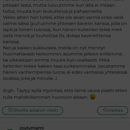
t
i
pitkään lasta, mutta luovutimme kun siitä ei mitään
t
tullut, muuta kuin kiukuttelua ja pahaamieltä.
a
Viikko sitten hän totesi, ettei ole aivan varma onko vielä
j
a
valmis isäksi (puhuimme yhteisen kaverin kanssa, jolla on
lapsi ja toinen tulossa), kun hänen kuitenkin tekisi mieli
vielä mennä ja touhottaa (ts. dokaa kavereittensa
kanssa).
Niin ja kaiken kukkuraksi, meillä on nyt mennyt
huomattavasti heikommin, asumme jälleen erillämme..
tai oikeastaan emme muuta kuin virallisesti. Mikä
tietenkin tekee kaiken taas surkeammaksi .(asustamme
hänen vanhempiensa luona, ei edes vanhassa yhteisessä
kodissa, joka jäi minulle...)
Argh.. Täytyy kyllä myöntää, että tämä vauva päätti sitten
tulla mahdollisimman huonoon aikaan.
Ilmoita asiaton viesti
Vastaa
joulumami