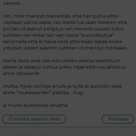
hänelle...
niin...mitä mainitsit miehestäsi, että hän puhui ettei
olisikaan valmis isäksi...niin itsellä tuli vaan mieleen että
jos hän oli saanut pettyä jo niin monesti vauvan tulon
suhteen niin ehkä hän vain halusi "puolustautua"
sanomalla että ei halua vielä sittenkään lapsia koska
yritykset lapsen saannin suhteen oli mennyt mönkään...
itsellä tässä vielä olisi reilu viitisen viikkoa laskettuun
aikaan ja alkaa jo tuntua pikku hiljaa että vois lähteä jo
sinne laitokselle...
mutta...hyviä vointeja sinulle ja kyllä se auronko vielä
sinne "risukasaankiin" paistaa... :hug:
ja muille aurinkoista kevättä!
Ilmoita asiaton viesti
Vastaa