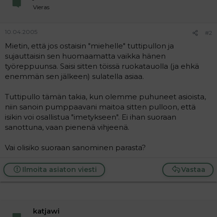
Vieras
10.04.2005
#2
Mietin, että jos ostaisin "miehelle" tuttipullon ja
sujauttaisin sen huomaamatta vaikka hänen
työreppuunsa. Saisi sitten töissä ruokatauolla (ja ehkä
enemmän sen jälkeen) sulatella asiaa.
Tuttipullo tämän takia, kun olemme puhuneet asioista,
niin sanoin pumppaavani maitoa sitten pulloon, että
isikin voi osallistua "imetykseen". Ei ihan suoraan
sanottuna, vaan pienenä vihjeenä.
Vai olisiko suoraan sanominen parasta?
Ilmoita asiaton viesti
Vastaa
katjawi