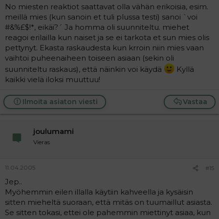
No miesten reaktiot saattavat olla vähän erikoisia, esim.
meillä mies (kun sanoin et tuli plussa testi) sanoi `voi
#&%£$!*, eikäi?´ Ja homma oli suunniteltu. miehet
reagoi erilailla kun naiset ja se ei tarkota et sun mies olis
pettynyt. Ekasta raskaudesta kun krroin niin mies vaan
vaihtoi puheenaiheen toiseen asiaan (sekin oli
suunniteltu raskaus), että näinkin voi käydä
Kyllä
kaikki vielä iloksi muuttuu!
Ilmoita asiaton viesti
Vastaa
joulumami
Vieras
11.04.2005
#15
Jep..
Myöhemmin eilen illalla käytiin kahveella ja kysäisin
sitten mieheltä suoraan, että mitäs on tuumaillut asiasta.
Se sitten tokasi, ettei ole pahemmin miettinyt asiaa, kun