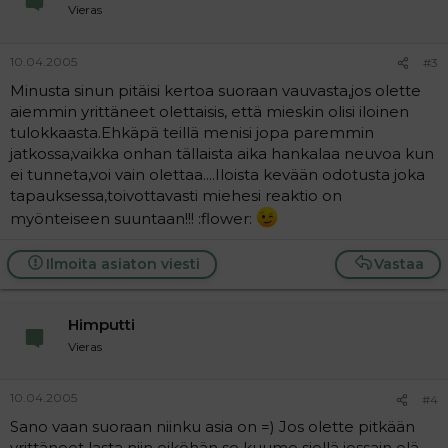
Vieras
10.04.2005
#3
Minusta sinun pitäisi kertoa suoraan vauvasta,jos olette
aiemmin yrittäneet olettaisis, että mieskin olisi iloinen
tulokkaasta.Ehkäpä teillä menisi jopa paremmin
jatkossa,vaikka onhan tällaista aika hankalaa neuvoa kun
ei tunneta,voi vain olettaa....Iloista kevään odotusta joka
tapauksessa,toivottavasti miehesi reaktio on
myönteiseen suuntaan!!! :flower:
Ilmoita asiaton viesti
Vastaa
Himputti
Vieras
10.04.2005
#4
Sano vaan suoraan niinku asia on =) Jos olette pitkään
yrittäneet lasta niin eiköhän se kuume siellä jossain elä