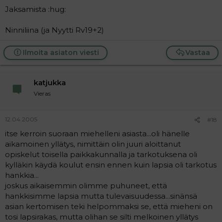
Jaksamista :hug:
Ninniliina (ja Nyytti Rv19+2)
Ilmoita asiaton viesti
Vastaa
katjukka
Vieras
12.04.2005
#18
itse kerroin suoraan miehelleni asiasta...oli hänelle
aikamoinen yllätys, nimittäin olin juuri aloittanut
opiskelut toisella paikkakunnalla ja tarkotuksena oli
kylläkin käydä koulut ensin ennen kuin lapsia oli tarkotus
hankkia...
joskus aikaisemmin olimme puhuneet, että
hankkisimme lapsia mutta tulevaisuudessa...sinänsä
asian kertomisen teki helpommaksi se, että mieheni on
tosi lapsirakas, mutta olihan se silti melkoinen yllätys