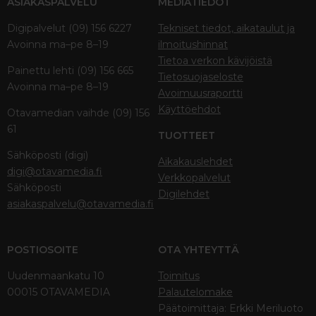
ASIAKASPALVELU
MEDIATIEDOT
Digipalvelut (09) 156 6227
Tekniset tiedot, aikataulut ja
Avoinna ma–pe 8–19
ilmoitushinnat
Tietoa verkon kävijöistä
Painettu lehti (09) 156 665
Tietosuojaseloste
Avoinna ma–pe 8–19
Avoimuusraportti
Käyttöehdot
Otavamedian vaihde (09) 156
61
TUOTTEET
Sähköposti (digi)
Aikakauslehdet
digi@otavamedia.fi
Verkkopalvelut
Sähköposti
Digilehdet
asiakaspalvelu@otavamedia.fi
POSTIOSOITE
OTA YHTEYTTÄ
Uudenmaankatu 10
Toimitus
00015 OTAVAMEDIA
Palautelomake
Päätoimittaja: Erkki Meriluoto