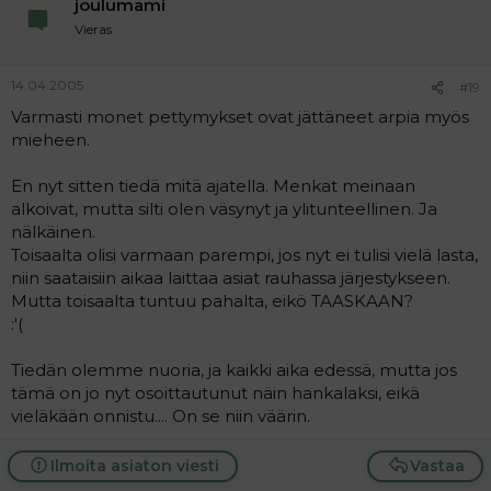
joulumami
Vieras
14.04.2005
#19
Varmasti monet pettymykset ovat jättäneet arpia myös
mieheen.
En nyt sitten tiedä mitä ajatella. Menkat meinaan
alkoivat, mutta silti olen väsynyt ja ylitunteellinen. Ja
nälkäinen.
Toisaalta olisi varmaan parempi, jos nyt ei tulisi vielä lasta,
niin saataisiin aikaa laittaa asiat rauhassa järjestykseen.
Mutta toisaalta tuntuu pahalta, eikö TAASKAAN?
:'(
Tiedän olemme nuoria, ja kaikki aika edessä, mutta jos
tämä on jo nyt osoittautunut näin hankalaksi, eikä
vieläkään onnistu.... On se niin väärin.
Ilmoita asiaton viesti
Vastaa