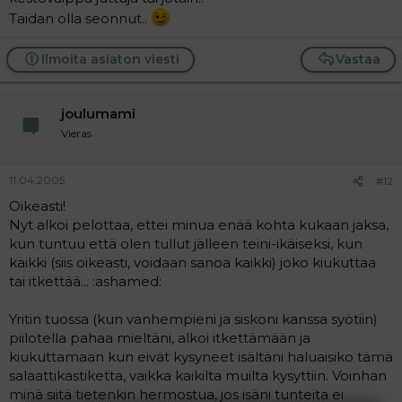
Taidan olla seonnut..
Ilmoita asiaton viesti
Vastaa
joulumami
Vieras
11.04.2005
#12
Oikeasti!
Nyt alkoi pelottaa, ettei minua enää kohta kukaan jaksa,
kun tuntuu että olen tullut jälleen teini-ikäiseksi, kun
kaikki (siis oikeasti, voidaan sanoa kaikki) joko kiukuttaa
tai itkettää... :ashamed:
Yritin tuossa (kun vanhempieni ja siskoni kanssa syötiin)
piilotella pahaa mieltäni, alkoi itkettämään ja
kiukuttamaan kun eivät kysyneet isältäni haluaisiko tämä
salaattikastiketta, vaikka kaikilta muilta kysyttiin. Voinhan
minä siitä tietenkin hermostua, jos isäni tunteita ei