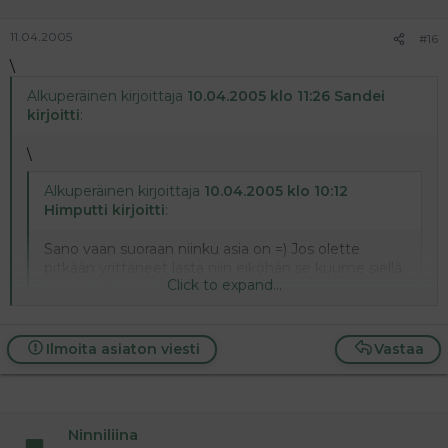
11.04.2005
#16
\
Alkuperäinen kirjoittaja
10.04.2005 klo 11:26 Sandei
kirjoitti
:
\
Alkuperäinen kirjoittaja
10.04.2005 klo 10:12
Himputti kirjoitti
:
Sano vaan suoraan niinku asia on =) Jos olette
pitkään yrittäneet lasta niin eiköhän se kuume siellä
Click to expand...
jossain elä miehelläkin...!?
Click to expand...
Ilmoita asiaton viesti
Vastaa
Pees! Täysin samoilla linjoilla!
[/quote
peesaan myös!
ja onnea :heart:
Ninniliina