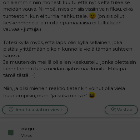
on aiemmin niin monesti luultu että nyt sieltä tulee se
meidän vauva. Niimpä, mies on siis vissiin vain fiksu, eikä
tunteeton, kun ei turhia hehkuttele.
(on siis ollut
keskenmenoja ja muita epämääräisiä ei tullutkaan
vauvaa - juttuja.)
Totesi kyllä myös, että lapsi olisi kyllä sellainen, joka
pistäisi yrittämään oikein kunnolla vielä tämän suhteen
kanssa.
Ja muutenkin meillä oli eilen Keskustelu, jonka olettaisin
lähentäneen taas meidän ajatusmaailmoita. Ehkäpä
tämä tästä.. =)
Niin, ja olisi miehen reaktio tietenkin voinut olla vielä
huonompikin, esim. "ja kuka on isä?"
Ilmoita asiaton viesti
Vastaa
dagu
Vieras