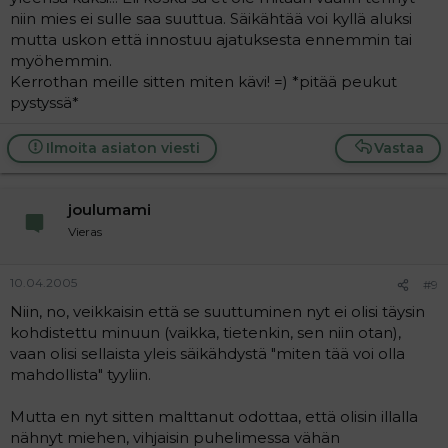
niin mies ei sulle saa suuttua. Säikähtää voi kyllä aluksi
mutta uskon että innostuu ajatuksesta ennemmin tai
myöhemmin.
Kerrothan meille sitten miten kävi! =) *pitää peukut
pystyssä*
Ilmoita asiaton viesti
Vastaa
joulumami
Vieras
10.04.2005
#9
Niin, no, veikkaisin että se suuttuminen nyt ei olisi täysin
kohdistettu minuun (vaikka, tietenkin, sen niin otan),
vaan olisi sellaista yleis säikähdystä "miten tää voi olla
mahdollista" tyyliin.
Mutta en nyt sitten malttanut odottaa, että olisin illalla
nähnyt miehen, vihjaisin puhelimessa vähän