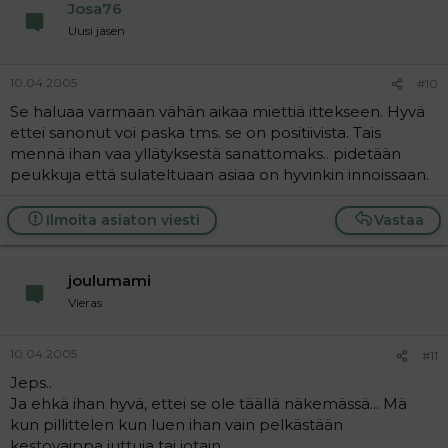
Josa76
Uusi jäsen
10.04.2005
#10
Se haluaa varmaan vähän aikaa miettiä ittekseen. Hyvä
ettei sanonut voi paska tms. se on positiivista. Tais
mennä ihan vaa yllätyksestä sanattomaks.. pidetään
peukkuja että sulateltuaan asiaa on hyvinkin innoissaan.
Ilmoita asiaton viesti
Vastaa
joulumami
Vieras
10.04.2005
#11
Jeps..
Ja ehkä ihan hyvä, ettei se ole täällä näkemässä... Mä
kun pillittelen kun luen ihan vain pelkästään
kestovaippa juttuja tai jotain..