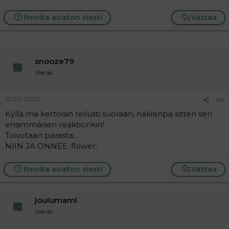
Ilmoita asiaton viesti
Vastaa
snooze79
Vieras
10.04.2005
#6
Kyllä mä kertoisin reilusti suoraan, näkisinpä sitten sen
ensimmäisen reaktionkin!
Toivotaan parasta...
NIIN JA ONNEE :flower:
Ilmoita asiaton viesti
Vastaa
joulumami
Vieras