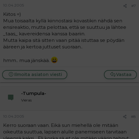
10.04.2005
#7
Kiitos =)
Mua toisaalta kyllä kiinnostaisi kovastikin nähdä sen
ensireaktio, mutta pelottaa, että se suuttuu ja lähtee
_taas_ kavereidensa kanssa baariin.
Mutta kaipa sitä sitten vaan pitää istuttaa se pöydän
ääreen ja kertoa juttuset suoraan..
hmm.. mua jänskää.
Ilmoita asiaton viesti
Vastaa
-Tumpula-
Vieras
10.04.2005
#8
Kerro suoraan vaan. Eikä sun miehellä ole mitään
oikeutta suuttua, lapsen alulle panemiseen tarvitaan
yleensä kaksi... Eli koska sä et ole mitään väärin tehnyt