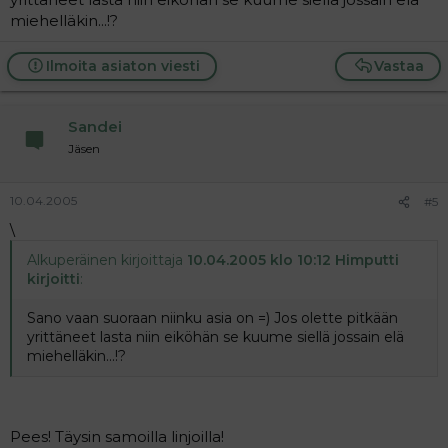
miehelläkin...!?
Ilmoita asiaton viesti
Vastaa
Sandei
Jäsen
10.04.2005
#5
\
Alkuperäinen kirjoittaja
10.04.2005 klo 10:12 Himputti
kirjoitti
:
Sano vaan suoraan niinku asia on =) Jos olette pitkään
yrittäneet lasta niin eiköhän se kuume siellä jossain elä
miehelläkin...!?
Pees! Täysin samoilla linjoilla!